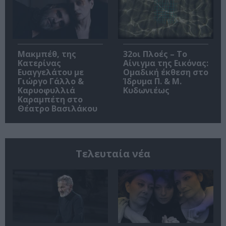
Μακμπέθ, της
32οι Πλοές – Το
Κατερίνας
Αίνιγμα της Εικόνας:
Ευαγγελάτου με
Ομαδική έκθεση στο
Γιώργο Γάλλο &
Ίδρυμα Π. & Μ.
Καρυοφυλλιά
Κυδωνιέως
Καραμπέτη στο
Θέατρο Βασιλάκου
Τελευταία νέα