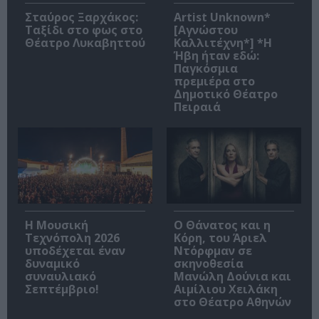
Σταύρος Ξαρχάκος:
Artist Unknown*
Ταξίδι στο φως στο
[Αγνώστου
Θέατρο Λυκαβηττού
Καλλιτέχνη*] *Η
Ήβη ήταν εδώ:
Παγκόσμια
πρεμιέρα στο
Δημοτικό Θέατρο
Πειραιά
Η Μουσική
Ο Θάνατος και η
Τεχνόπολη 2026
Κόρη, του Άριελ
υποδέχεται έναν
Ντόρφμαν σε
δυναμικό
σκηνοθεσία
συναυλιακό
Μανώλη Δούνια και
Σεπτέμβριο!
Αιμίλιου Χειλάκη
στο Θέατρο Αθηνών