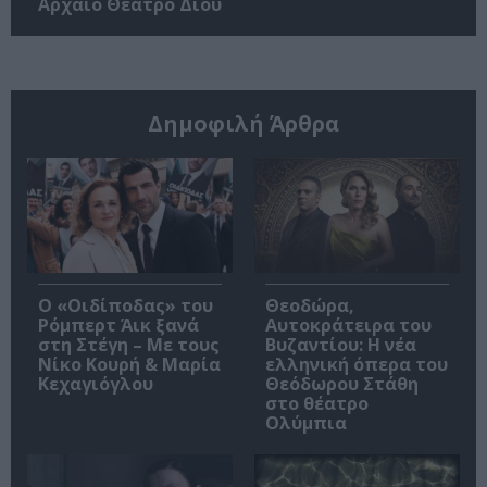
Αρχαίο Θέατρο Δίου
Δημοφιλή Άρθρα
O «Οιδίποδας» του
Θεοδώρα,
Ρόμπερτ Άικ ξανά
Αυτοκράτειρα του
στη Στέγη – Με τους
Βυζαντίου: Η νέα
Νίκο Κουρή & Μαρία
ελληνική όπερα του
Κεχαγιόγλου
Θεόδωρου Στάθη
στο θέατρο
Ολύμπια