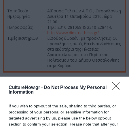
Τοποθεσία
Αίθουσα Τελετών Α.Π.Θ., Θεσσαλονίκη
Ημερομηνία
Δευτέρα 11 Οκτωβρίου 2010, ώρα:
21.00
Πληροφορίες
Τηλ.: 2310 281068 & 2310 228414,
http://www.dimitriathess.gr/
Τιμές εισιτηρίων
Είσοδος δωρεάν, με προσκλήσεις. Οι
προσκλήσεις αυτές θα είναι διαθέσιμες
στα εκδοτήρια της Πλατείας
Αριστοτέλους και στο Περίπτερο
Πολιτισμού του Δήμου Θεσσαλονίκης
στην Καμάρα.
Ακολουθήστε το Culturenow.gr στο
Google News
και
CultureNow.gr -
Do Not Process My Personal
μάθετε πρώτοι όλες τις ειδήσεις
Information
Δείτε όλα τα
τελευταία νέα
για την Τέχνη και τον
If you wish to opt-out of the sale, sharing to third parties, or
Πολιτισμό στο
Culturenow.gr
processing of your personal or sensitive information for
targeted advertising by us, please use the below opt-out
Νέοι Διαγωνισμοί
❯
section to confirm your selection. Please note that after your