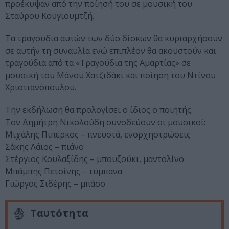
προέκυψαν από την ποίησή του σε μουσική του
Σταύρου Κουγιουμτζή.
Τα τραγούδια αυτών των δύο δίσκων θα κυριαρχήσουν
σε αυτήν τη συναυλία ενώ επιπλέον θα ακουστούν και
τραγούδια από τα «Τραγούδια της Αμαρτίας» σε
μουσική του Μάνου Χατζιδάκι και ποίηση του Ντίνου
Χριστιανόπουλου.
Την εκδήλωση θα προλογίσει ο ίδιος ο ποιητής.
Τον Δημήτρη Νικολούδη συνοδεύουν οι μουσικοί:
Μιχάλης Πιπέρκος – πνευστά, ενορχηστρώσεις
Σάκης Λάϊος – πιάνο
Στέργιος Κουλαξίδης – μπουζούκι, μαντολίνο
Μπάμπης Πετσίνης – τύμπανα
Γιώργος Σιδέρης – μπάσο
Ταυτότητα