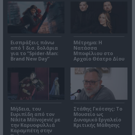
Εισπράξεις πάνω
Μέτρημα: Η
από 1 δισ. δολάρια
Νατάσσα
για το “Spider-Man:
Μποφίλιου στο
Brand New Day”
Αρχαίο Θέατρο Δίου
Μήδεια, του
Στάθης Γκότσης: Το
Ευριπίδη από τον
Μουσείο ως
Nikita Milivojević με
Δυναμικό Εργαλείο
την Καρυοφυλλιά
Κριτικής Μάθησης
Καραμπέτη στην