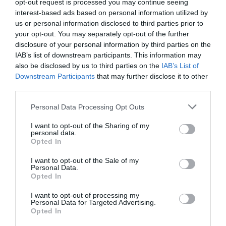
opt-out request is processed you may continue seeing
interest-based ads based on personal information utilized by
Tags
us or personal information disclosed to third parties prior to
ΝΤΙΝΟΣ ΧΡΙΣΤΙΑΝΟΠΟΥΛΟΣ
your opt-out. You may separately opt-out of the further
disclosure of your personal information by third parties on the
IAB’s list of downstream participants. This information may
Newsletter
also be disclosed by us to third parties on the
IAB’s List of
Downstream Participants
that may further disclose it to other
Κάθε βδομάδα στο e-mail σας τα τελευταία νέα για
third parties.
την Τέχνη και τον Πολιτισμό!
Personal Data Processing Opt Outs
I want to opt-out of the Sharing of my
personal data.
Opted In
Ακολουθήστε το Culturenow.gr
I want to opt-out of the Sale of my
Personal Data.
Opted In
I want to opt-out of processing my
Personal Data for Targeted Advertising.
Σχετικά Άρθρα
Opted In