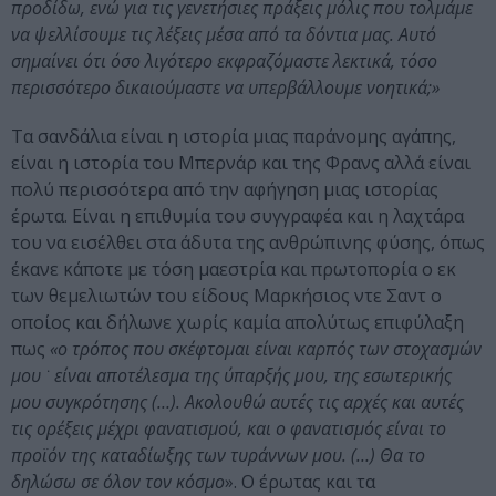
προδίδω, ενώ για τις γενετήσιες πράξεις μόλις που τολμάμε
να ψελλίσουμε τις λέξεις μέσα από τα δόντια μας. Αυτό
σημαίνει ότι όσο λιγότερο εκφραζόμαστε λεκτικά, τόσο
περισσότερο δικαιούμαστε να υπερβάλλουμε νοητικά;»
Τα σανδάλια είναι η ιστορία μιας παράνομης αγάπης,
είναι η ιστορία του Μπερνάρ και της Φρανς αλλά είναι
πολύ περισσότερα από την αφήγηση μιας ιστορίας
έρωτα. Είναι η επιθυμία του συγγραφέα και η λαχτάρα
του να εισέλθει στα άδυτα της ανθρώπινης φύσης, όπως
έκανε κάποτε με τόση μαεστρία και πρωτοπορία ο εκ
των θεμελιωτών του είδους Μαρκήσιος ντε Σαντ ο
οποίος και δήλωνε χωρίς καμία απολύτως επιφύλαξη
πως
«ο τρόπος που σκέφτομαι είναι καρπός των στοχασμών
μου ͘ είναι αποτέλεσμα της ύπαρξής μου, της εσωτερικής
μου συγκρότησης (…). Ακολουθώ αυτές τις αρχές και αυτές
τις ορέξεις μέχρι φανατισμού, και ο φανατισμός είναι το
προϊόν της καταδίωξης των τυράννων μου. (…) Θα το
δηλώσω σε όλον τον κόσμο
». Ο έρωτας και τα