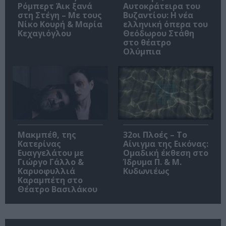
Ρόμπερτ Άικ ξανά
Αυτοκράτειρα του
στη Στέγη – Με τους
Βυζαντίου: Η νέα
Νίκο Κουρή & Μαρία
ελληνική όπερα του
Κεχαγιόγλου
Θεόδωρου Στάθη
στο θέατρο
Ολύμπια
Μακμπέθ, της
32οι Πλοές – Το
Κατερίνας
Αίνιγμα της Εικόνας:
Ευαγγελάτου με
Ομαδική έκθεση στο
Γιώργο Γάλλο &
Ίδρυμα Π. & Μ.
Καρυοφυλλιά
Κυδωνιέως
Καραμπέτη στο
Θέατρο Βασιλάκου