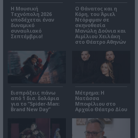
Η Μουσική
Ο Θάνατος και η
Τεχνόπολη 2026
Κόρη, του Άριελ
υποδέχεται έναν
Ντόρφμαν σε
δυναμικό
σκηνοθεσία
συναυλιακό
Μανώλη Δούνια και
Σεπτέμβριο!
Αιμίλιου Χειλάκη
στο Θέατρο Αθηνών
Εισπράξεις πάνω
Μέτρημα: Η
από 1 δισ. δολάρια
Νατάσσα
για το “Spider-Man:
Μποφίλιου στο
Brand New Day”
Αρχαίο Θέατρο Δίου