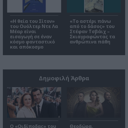
«Η θεία του Σίτον»
«Το αστέρι πάνω
του Ουόλτερ Ντε Λα
από το δάσος» του
Μέαρ είναι
Στέφαν Τσβάιχ –
εισαγωγή σε έναν
Σκιαγραφώντας τα
κόσμο φανταστικό
ανθρώπινα πάθη
και απόκοσμο
Δημοφιλή Άρθρα
O «Οιδίποδας» του
Θεοδώρα,