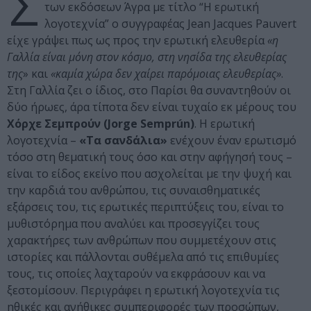
Σ
των εκδόσεων Άγρα με τίτλο “Η ερωτική
λογοτεχνία” ο συγγραφέας Jean Jacques Pauvert
είχε γράψει πως ως προς την ερωτική ελευθερία
«η
Γαλλία είναι μόνη στον κόσμο, στη νησίδα της ελευθερίας
της
» και
«καμία χώρα δεν χαίρει παρόμοιας ελευθερίας»
.
Στη Γαλλία ζει ο ίδιος, στο Παρίσι θα συναντηθούν οι
δύο ήρωες, άρα τίποτα δεν είναι τυχαίο εκ μέρους του
Χόρχε Σεμπρούν (Jorge Semprún)
. Η ερωτική
λογοτεχνία –
«Τα σανδάλια»
ενέχουν έναν ερωτισμό
τόσο στη θεματική τους όσο και στην αφήγησή τους –
είναι το είδος εκείνο που ασχολείται με την ψυχή και
την καρδιά του ανθρώπου, τις συναισθηματικές
εξάρσεις του, τις ερωτικές περιπτύξεις του, είναι το
μυθιστόρημα που αναλύει και προσεγγίζει τους
χαρακτήρες των ανθρώπων που συμμετέχουν στις
ιστορίες και πάλλονται συθέμελα από τις επιθυμίες
τους, τις οποίες λαχταρούν να εκφράσουν και να
ξεστομίσουν. Περιγράφει η ερωτική λογοτεχνία τις
ηθικές και ανήθικες συμπεριφορές των προσώπων,