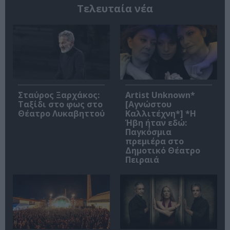
Τελευταία νέα
Σταύρος Ξαρχάκος:
Artist Unknown*
Ταξίδι στο φως στο
[Αγνώστου
Θέατρο Λυκαβηττού
Καλλιτέχνη*] *Η
Ήβη ήταν εδώ:
Παγκόσμια
πρεμιέρα στο
Δημοτικό Θέατρο
Πειραιά