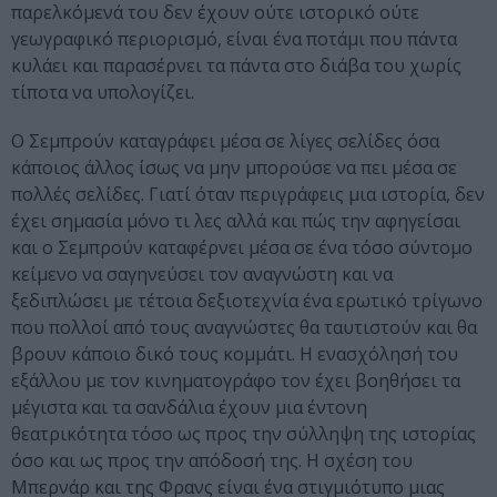
παρελκόμενά του δεν έχουν ούτε ιστορικό ούτε
γεωγραφικό περιορισμό, είναι ένα ποτάμι που πάντα
κυλάει και παρασέρνει τα πάντα στο διάβα του χωρίς
τίποτα να υπολογίζει.
Ο Σεμπρούν καταγράφει μέσα σε λίγες σελίδες όσα
κάποιος άλλος ίσως να μην μπορούσε να πει μέσα σε
πολλές σελίδες. Γιατί όταν περιγράφεις μια ιστορία, δεν
έχει σημασία μόνο τι λες αλλά και πώς την αφηγείσαι
και ο Σεμπρούν καταφέρνει μέσα σε ένα τόσο σύντομο
κείμενο να σαγηνεύσει τον αναγνώστη και να
ξεδιπλώσει με τέτοια δεξιοτεχνία ένα ερωτικό τρίγωνο
που πολλοί από τους αναγνώστες θα ταυτιστούν και θα
βρουν κάποιο δικό τους κομμάτι. Η ενασχόλησή του
εξάλλου με τον κινηματογράφο τον έχει βοηθήσει τα
μέγιστα και τα σανδάλια έχουν μια έντονη
θεατρικότητα τόσο ως προς την σύλληψη της ιστορίας
όσο και ως προς την απόδοσή της. Η σχέση του
Μπερνάρ και της Φρανς είναι ένα στιγμιότυπο μιας