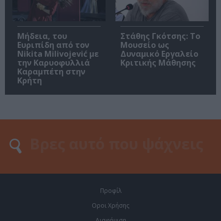
Μήδεια, του
Στάθης Γκότσης: Το
Ευριπίδη από τον
Μουσείο ως
Nikita Milivojević με
Δυναμικό Εργαλείο
την Καρυοφυλλιά
Κριτικής Μάθησης
Καραμπέτη στην
Κρήτη
Προφίλ
Οροι Χρήσης
Διαφήμιση