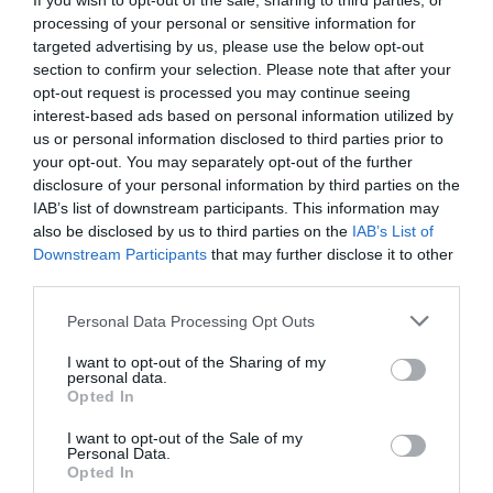
If you wish to opt-out of the sale, sharing to third parties, or
οι ώρες τόσο εκείνοι έπλεαν μέσα στο απόλυτο παρόν,
processing of your personal or sensitive information for
στο εφήμερο, άχρονο και αχόρταγο ξέσπασμα του
targeted advertising by us, please use the below opt-out
section to confirm your selection. Please note that after your
πόθου”.
opt-out request is processed you may continue seeing
interest-based ads based on personal information utilized by
Ο Χόρχε Σεμπρούν είναι ένας σπουδαίος συγγραφέας,
us or personal information disclosed to third parties prior to
σεναριογράφος και διανοητής και είναι εκείνος που
your opt-out. You may separately opt-out of the further
βίωσε τα όσα έχουμε μάθει για τη “ζωή” στα ναζιστικά
disclosure of your personal information by third parties on the
στρατόπεδα, κάτι που έχει καταθέσει και καταγράψει
IAB’s list of downstream participants. This information may
στο βιβλίο του “Το μεγάλο ταξίδι”. Τελικά, κατάφερε να
also be disclosed by us to third parties on the
IAB’s List of
βγει ζωντανός από αυτά έζησε στη Γαλλία και βρήκε
Downstream Participants
that may further disclose it to other
καταφύγιο εκεί σε μια εποχή που λόγω της ισπανικής
third parties.
καταγωγής του το καθεστώς του Φράνκο τον είχε
Personal Data Processing Opt Outs
εξορίσει ουσιαστικά καθώς είχε πολλές φορές
αντιταχθεί με τις απόψεις του κατά του φασιστικού
I want to opt-out of the Sharing of my
personal data.
μορφώματος που κυβερνούσε την χώρα του. Ξεφεύγει
Opted In
ωστόσο εδώ από την θεματική του πολέμου και μας
χαρίζει τόσο απλόχερα μια ιστορία βγαλμένη
I want to opt-out of the Sale of my
Personal Data.
ενδεχομένως και από τις δικές του εμπειρίες ή ίσως
Opted In
από κάτι που άκουσε ή είδε στο Παρίσι της εποχής