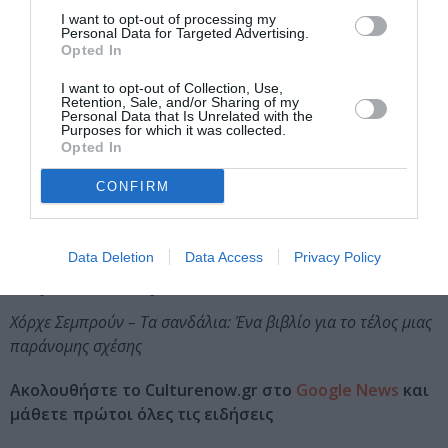
I want to opt-out of processing my
εκείνης, όπου ο έρωτας και τα βλέμματα δεν είχαν
Personal Data for Targeted Advertising.
αλλοτριωθεί ακόμα από το πέρασμα της τεχνολογίας.
Opted In
Αποσπάσματα από το βιβλίο «Τα
I want to opt-out of Collection, Use,
Retention, Sale, and/or Sharing of my
σανδάλια»:
Personal Data that Is Unrelated with the
Purposes for which it was collected.
«Ήταν καιρός να μάθουν ποιοι ήταν για τον κόσμο, μέσα
Opted In
στον κόσμο»
CONFIRM
«Ο ερωτισμός είναι σαν το ποδήλατο: Αν δεν προχωρήσεις,
πέφτεις!»
Data Deletion
Data Access
Privacy Policy
Διαβάστε επίσης:
Χόρχε Σεμπρούν – Τα σανδάλια: Ένα βιβλίο για το τέλος μιας
παράνομης σχέσης
Ακολουθήστε το Culturenow.gr στο
Google News
και
μάθετε πρώτοι όλες τις ειδήσεις