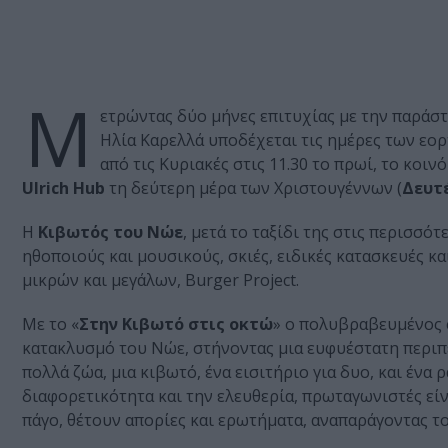
Μ
ετρώντας δύο μήνες επιτυχίας με την παράστ
Ηλία Καρελλά υποδέχεται τις ημέρες των εορ
από τις Κυριακές στις 11.30 το πρωί, το κοινό
Ulrich
Hub
τη δεύτερη μέρα των Χριστουγέννων (
Δευτ
Η
Κιβωτός
του Νώε
, μετά το ταξίδι της στις περισσό
ηθοποιούς και μουσικούς, σκιές, ειδικές κατασκευές 
μικρών και μεγάλων, Burger Project.
Με το «
Στην
Κιβωτό
στις
οκτώ
» ο πολυβραβευμένος
κατακλυσμό του Νώε, στήνοντας μια ευφυέστατη περιπέ
πολλά ζώα, μια κιβωτό, ένα εισιτήριο για δυο, και ένα
διαφορετικότητα και την ελευθερία, πρωταγωνιστές είνα
πάγο, θέτουν απορίες και ερωτήματα, αναπαράγοντας το