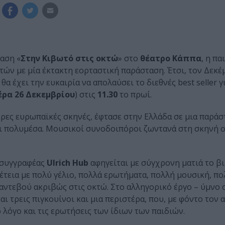
αση «
Στην Κιβωτό
στις οκτώ
» στο
θέατρο
Κάππα
, η π
τών με μία έκτακτη εορταστική παράσταση. Έτσι, τον Δεκέ
 θα έχει την ευκαιρία να απολαύσει το διεθνές best seller γ
έρα
26 Δεκεμβρίου
) στις
11.30
το πρωί.
τερες ευρωπαϊκές σκηνές, έφτασε στην Ελλάδα σε μια παράσ
και πολυμέσα. Μουσικοί συνοδοιπόροι ζωντανά στη σκηνή 
 συγγραφέας
Ulrich
Hub
αφηγείται με σύγχρονη ματιά το β
τεια με πολύ γέλιο, πολλά ερωτήματα, πολλή μουσική, πο
 ραντεβού ακριβώς στις οκτώ. Στο αλληγορικό έργο – ύμνο σ
ι τρεις πιγκουίνοι και μια περιστέρα, που, με φόντο τον 
 λόγο και τις ερωτήσεις των ίδιων των παιδιών.