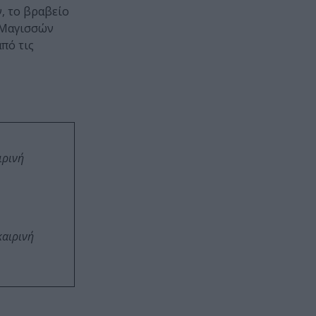
ν, το βραβείο
ν Μαγισσών
πό τις
ιρινή
καιρινή