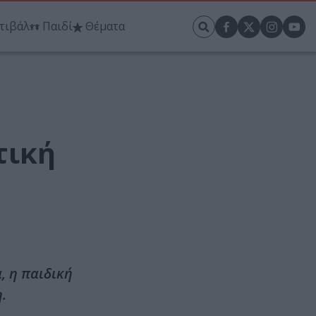
τιβάλ
Παιδί
Θέματα
τική
, η παιδική
.