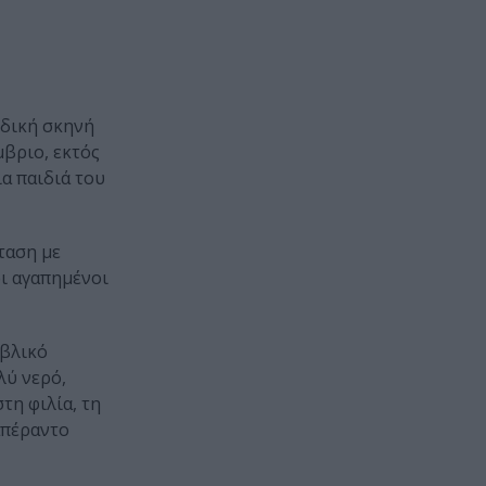
αιδική σκηνή
μβριο, εκτός
ια παιδιά του
ταση με
οι αγαπημένοι
ιβλικό
λύ νερό,
τη φιλία, τη
απέραντο