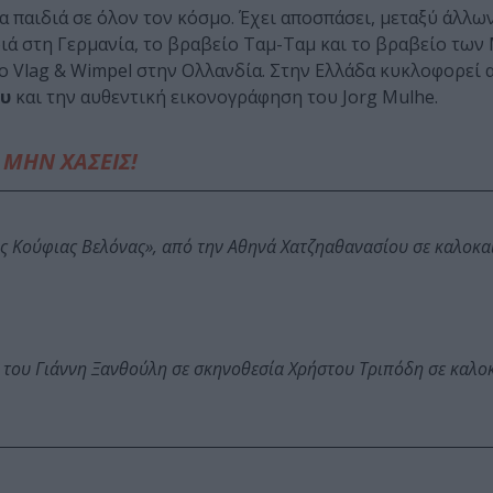
α παιδιά σε όλον τον κόσμο. Έχει αποσπάσει, μεταξύ άλλω
ιά στη Γερμανία, το βραβείο Ταμ-Ταμ και το βραβείο τω
ίο Vlag & Wimpel στην Ολλανδία. Στην Ελλάδα κυκλοφορεί α
υ
και την αυθεντική εικονογράφηση του Jorg Mulhe.
ΜΗΝ ΧΑΣΕΙΣ!
ης Κούφιας Βελόνας», από την Αθηνά Χατζηαθανασίου σε καλοκα
 του Γιάννη Ξανθούλη σε σκηνοθεσία Χρήστου Τριπόδη σε καλο