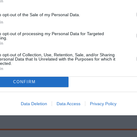
In
o opt-out of the Sale of my Personal Data.
In
to opt-out of processing my Personal Data for Targeted
ing.
In
016 στις 11. 30 το πρωί
o opt-out of Collection, Use, Retention, Sale, and/or Sharing
ersonal Data that Is Unrelated with the Purposes for which it
lected.
In
CONFIRM
λυτέκνων, τριτέκνων με την επίδειξη κάρτας)/ Ειδική τιμή για σχολεία
Data Deletion
Data Access
Privacy Policy