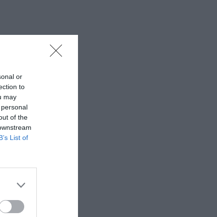
sonal or
ection to
ou may
 personal
out of the
 downstream
B’s List of