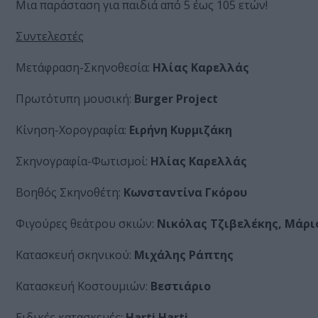
Μια παράσταση για παιδιά από 5 έως 105 ετών!
Συντελεστές
Μετάφραση-Σκηνοθεσία:
Ηλίας Καρελλάς
Πρωτότυπη μουσική:
Burger Project
Κίνηση-Χορογραφία:
Ειρήνη Κυρμιζάκη
Σκηνογραφία-Φωτισμοί:
Ηλίας Καρελλάς
Βοηθός Σκηνοθέτη:
Κωνσταντίνα Γκόρου
Φιγούρες θεάτρου σκιών:
Νικόλας Τζιβελέκης, Μάρι
Κατασκευή σκηνικού:
Μιχάλης Ράπτης
Κατασκευή Κοστουμιών:
Βεστιάριο
Ειδικές κατασκευές:
Harti Harti