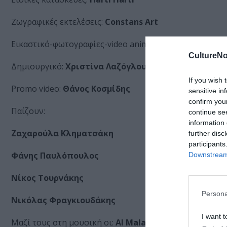
Ζωγραφικές εκτελέσεις:
Constans Art
Εικαστικό-φωτογραφίες-video animation:
Τζένη Καρελ
CultureNo
Δημιουργικό:
Χριστίνα Λαζόγλου
If you wish 
Promo video:
Θάνος Κοσμίδης
sensitive in
confirm you
Παίζουν:
continue se
information 
Ζαχαρούλα Κληματσάκη
further disc
participants
Φάνης Παυλόπουλος
Downstream 
Νίκος Τουρνάκης
Persona
Νικόλας Φραγκιουδάκης
I want t
Μαζί τους στη μουσική οι:
Al Malapolas Kalabokis, Pr