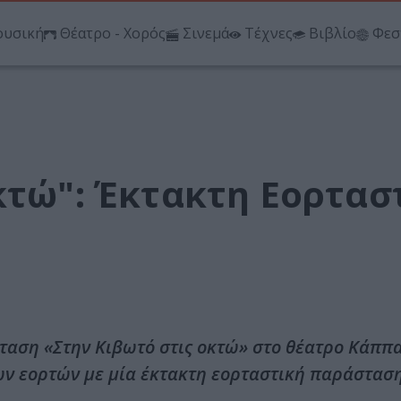
υσική
Θέατρο - Χορός
Σινεμά
Τέχνες
Βιβλίο
Φεσ
κτώ": Έκτακτη Εορτασ
ταση «Στην Κιβωτό στις οκτώ» στο θέατρο Κάππα
ων εορτών με μία έκτακτη εορταστική παράσταση