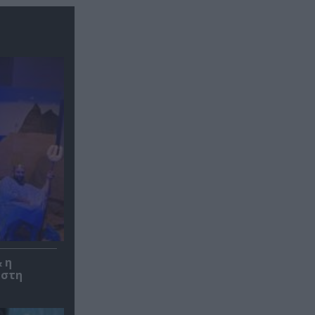
 η
 στη