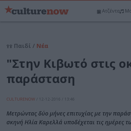
Ατζέντα
Μο
Παιδί /
Νέα
"Στην Κιβωτό στις ο
παράσταση
CULTURENOW
/
12-12-2016
/ 13:46
Μετρώντας δύο μήνες επιτυχίας με την παράσ
σκηνή Ηλία Καρελλά υποδέχεται τις ημέρες τ