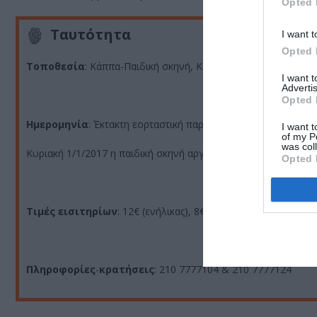
Opted 
Ταυτότητα
I want t
Opted 
Τοποθεσία
: Κάππα-Παιδική σκηνή, Κυψέλης 2, Κυψέλη
I want 
Advertis
Opted 
Ημερομηνία
: Έκτακτη εορταστική παράσταση: Δευτέρα 26/12/2
I want t
of my P
was col
Κυριακή 1/1/2017 η παιδική σκηνή αργεί.
Opted 
Τιμές εισιτηρίων
: 12€ (ενήλικας), 8€ (παιδικό, ανέργων, πο
Πληροφορίες
-
κρατήσεις
: 210 7777104 & 210 7777124