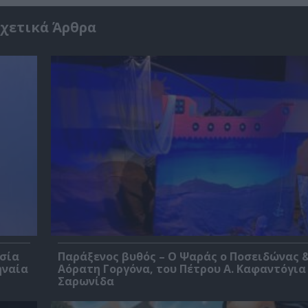
χετικά Άρθρα
εσία
Παράξενος βυθός – Ο Ψαράς ο Ποσειδώνας &
ηναία
Αόρατη Γοργόνα, του Πέτρου Α. Καφαντόγια
Σαρωνίδα