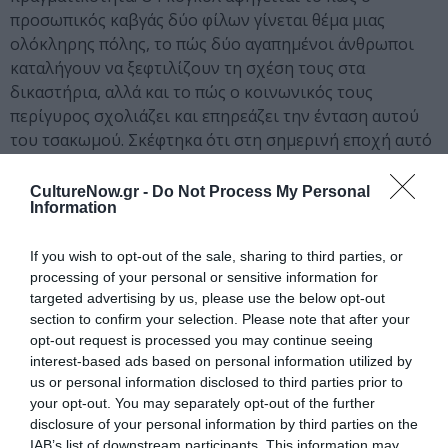
προσωπικός καβγάς δύο φίλων γίνεται θέμα μιας
ολόκληρης πόλης, το πώς δύο αγαπημένοι άνθρωποι
καταλήγουν να ξεφτιλίζουν τη σχέση τους στα
δικαστήρια, αλλά και το πώς ο κοινωνικός τους
περίγυρος σχολιάζει και επηρεάζει την ένταση αυτού
του τσακωμού. Σκέφτηκα ότι στη σημερινή εποχή αυτό
θα συνέβαινε σε κάποια τηλεοπτική εκπομπή ή στα
μέσα κοινωνικής δικτύωσης, όπου διαρκώς βλέπουμε
CultureNow.gr -
Do Not Process My Personal
Information
προσωπικές υποθέσεις να βγαίνουν στα τηλεπαράθυρα
ή να αναπαράγονται και να διογκώνονται με
If you wish to opt-out of the sale, sharing to third parties, or
δημοσιεύσεις και σχόλια στις διάφορες εφαρμογές.
processing of your personal or sensitive information for
Έτσι,
με τον Γιάννη Αποσκίτη
– με τον οποίο, όπως
targeted advertising by us, please use the below opt-out
προανέφερα, γράψαμε μαζί το κείμενο της παράστασης
section to confirm your selection. Please note that after your
–
αποφασίσαμε να δημιουργήσουμε ένα νέο έργο,
opt-out request is processed you may continue seeing
που να διατηρεί το γλυκόπικρο σατιρικό πνεύμα
interest-based ads based on personal information utilized by
του Γκόγκολ και να ακολουθεί σε γενικές γραμμές
us or personal information disclosed to third parties prior to
την υπόθεση της νουβέλας, αλλά να μιλάει για το
your opt-out. You may separately opt-out of the further
disclosure of your personal information by third parties on the
σήμερα, για την τραγελαφική κατάσταση που
IAB’s list of downstream participants. This information may