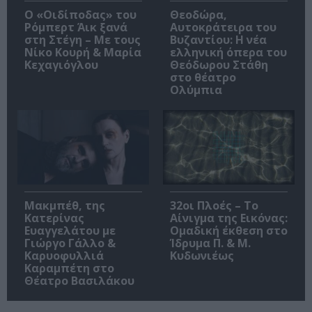
O «Οιδίποδας» του
Θεοδώρα,
Ρόμπερτ Άικ ξανά
Αυτοκράτειρα του
στη Στέγη – Με τους
Βυζαντίου: Η νέα
Νίκο Κουρή & Μαρία
ελληνική όπερα του
Κεχαγιόγλου
Θεόδωρου Στάθη
στο θέατρο
Ολύμπια
Μακμπέθ, της
32οι Πλοές – Το
Κατερίνας
Αίνιγμα της Εικόνας:
Ευαγγελάτου με
Ομαδική έκθεση στο
Γιώργο Γάλλο &
Ίδρυμα Π. & Μ.
Καρυοφυλλιά
Κυδωνιέως
Καραμπέτη στο
Θέατρο Βασιλάκου