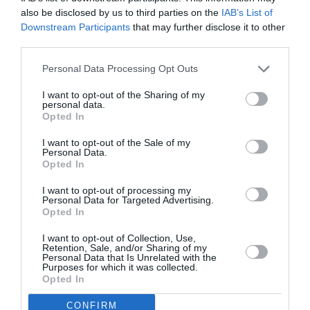
επικρατεί στα ελληνικά μίντια και για τον
also be disclosed by us to third parties on the
IAB’s List of
πανταχού παρόντα κανιβαλισμό των ανθρώπινων
Downstream Participants
that may further disclose it to other
αξιών.
Το «Ιβάν εναντίον Ιβάν», λοιπόν, εκτυλίσσεται
third parties.
στο πλατό μιας καθημερινής ενημερωτικής εκπομπής,
όπου ο καβγάς των Ιβάν γίνεται κεντρικό θέμα
Personal Data Processing Opt Outs
συζήτησης και πυροδότησης γενικευμένης
I want to opt-out of the Sharing of my
παραπληροφόρησης, διαστρέβλωσης της αλήθειας και
personal data.
Opted In
εκμετάλλευσης των προσωπικών σχέσεων για χάρη της
τηλεθέασης. Έτσι, προκύπτει μια δυναμική κωμωδία
I want to opt-out of the Sale of my
που πίσω από το γέλιο κρύβει αιχμηρά δόντια, όπου τα
Personal Data.
Opted In
χωροχρονικά όρια ανάμεσα στην ιστορία του Γκόγκολ
και την σύγχρονη πραγματικότητα διαπλέκονται, και
I want to opt-out of processing my
Personal Data for Targeted Advertising.
τρεις φοβεροί ηθοποιοί εναλλάσσονται διαρκώς σε
Opted In
ποικίλους ρόλους, παρουσιάζοντας το πώς διάφοροι
Ιβάν αποτυγχάνουν διαρκώς να επικοινωνήσουν και
I want to opt-out of Collection, Use,
Retention, Sale, and/or Sharing of my
καταλήγοντας να συνδέονται μόνο μέσα από τη
Personal Data that Is Unrelated with the
σύγκρουση.
Σε μια εποχή γεμάτη βία και με
Purposes for which it was collected.
Opted In
κυρίαρχη την κουλτούρα της ακύρωσης τόσο στα
σόσιαλ όσο και στις διαπροσωπικές επαφές, όπου
CONFIRM