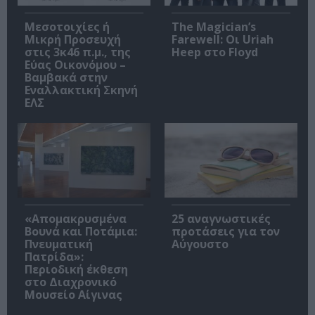
Μεσοτοιχίες ή
The Magician’s
Μικρή Προσευχή
Farewell: Οι Uriah
στις 3κ46 π.μ., της
Heep στο Floyd
Εύας Οικονόμου –
Βαμβακά στην
Εναλλακτική Σκηνή
ΕΛΣ
«Απομακρυσμένα
25 αναγνωστικές
Βουνά και Ποτάμια:
προτάσεις για τον
Πνευματική
Αύγουστο
Πατρίδα»:
Περιοδική έκθεση
στο Διαχρονικό
Μουσείο Αίγινας