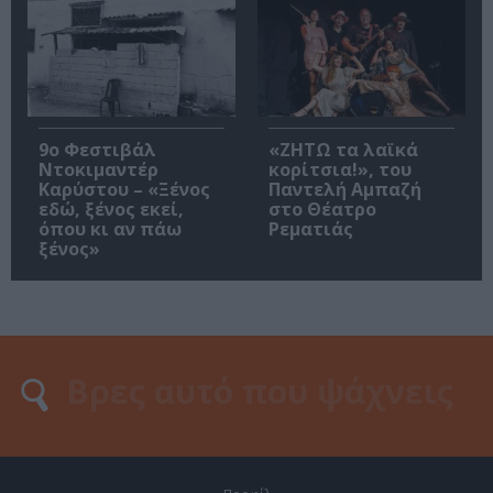
9ο Φεστιβάλ
«ΖΗΤΩ τα λαϊκά
Ντοκιμαντέρ
κορίτσια!», του
Καρύστου – «Ξένος
Παντελή Αμπαζή
εδώ, ξένος εκεί,
στο Θέατρο
όπου κι αν πάω
Ρεματιάς
ξένος»