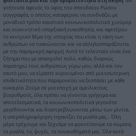
φαντασία μου και την οραματίστηκα στη σκηνή
. Με
γοήτευσε αφενός το ύφος του σπουδαίου Ρώσου
συγγραφέα, ο οποίος καταφέρνει να συνδυάζει με
μοναδικό τρόπο καυστικό κοινωνικοπολιτικό χιούμορ
και συγκινητική υπαρξιακή ευαισθησία, και αφετέρου
το κεντρικό θέμα της ιστορίας που είναι η τάση των
ανθρώπων να τσακώνονται και να αλληλοσπαράζονται
με την παραμικρή αφορμή. Αυτό το τελευταίο είναι ένα
ζήτημα που με απασχολεί πολύ, καθώς διαρκώς
παρατηρώ τους ανθρώπους γύρω μου, αλλά και τον
εαυτό μου, να είμαστε κυριευμένοι από μια εσωτερική
επιθετικότητα που παραμονεύει να ξεσπάσει με κάθε
ευκαιρία. Ζούμε σε μια εποχή με αμείλικτους
βιορυθμούς, όλα πρέπει να γίνονται γρήγορα και
αποτελεσματικά, τα κοινωνικοπολιτικά γεγονότα
μεγεθύνονται και διαστρεβλώνονται μέσω των μίντια,
η υπερπληροφόρηση τηγανίζει τα μυαλά μας… Όλη
μέρα τρέχουμε και ξεχνάμε να φροντίσουμε τα σώματα,
τα μυαλά, τις ψυχές, τα συναισθήματά μας. Όλα αυτά