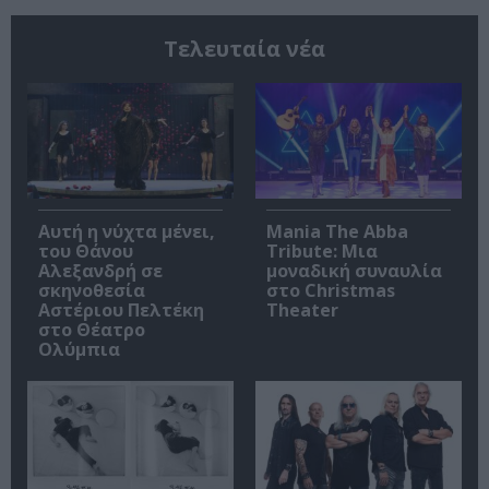
Τελευταία νέα
Αυτή η νύχτα μένει,
Mania The Abba
του Θάνου
Tribute: Μια
Αλεξανδρή σε
μοναδική συναυλία
σκηνοθεσία
στο Christmas
Αστέριου Πελτέκη
Theater
στο Θέατρο
Ολύμπια