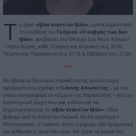
Τ
ο έργο
«Ιβάν εναντίον Ιβάν»,
εμπνευσμένο από
τη νουβέλα του
Γκόγκολ «Ο καβγάς των δυο
Ιβάν»
, ανεβαίνει στο Θέατρο του Νέου Κόσμου
– Κάτω Χώρος, κάθε Τετάρτη και Κυριακή στις 20.00,
Πέμπτη και Παρασκευή στις 21.15 & Σάββατο στις 21.00.
***
Θα ήθελα να ξεκινήσω παραθέτοντας μια σύντομη
αφιέρωση που έγραψε ο
Γιάννης Αποσκίτης
– με τον
οποίο συγγράψαμε το κείμενο της παράστασης – για την
λογοτεχνική ψυχή που μας ενέπνευσε να
δημιουργήσουμε το
«Ιβάν έναντίον Ιβάν»
:
«Όλοι
βγήκαμε από το παλτό του Γκόγκολ, θα πει αργότερα ο
Ντοστογιέφσκι. Ο Γκόγκολ, αυτός ο φαρσέρ, είδε πραγματικά
τον άνθρωπο γι’ αυτό που είναι. Και έχασε τα λογικά του.