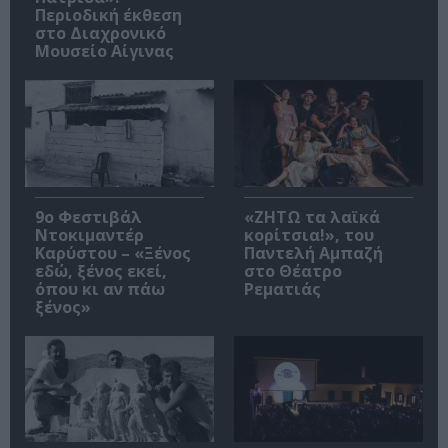
Περιοδική έκθεση
στο Διαχρονικό
Μουσείο Αίγινας
9ο Φεστιβάλ
«ΖΗΤΩ τα λαϊκά
Ντοκιμαντέρ
κορίτσια!», του
Καρύστου – «Ξένος
Παντελή Αμπαζή
εδώ, ξένος εκεί,
στο Θέατρο
όπου κι αν πάω
Ρεματιάς
ξένος»