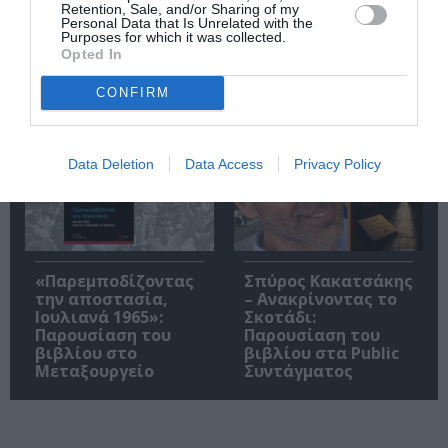
Retention, Sale, and/or Sharing of my
Personal Data that Is Unrelated with the
Purposes for which it was collected.
Opted In
Η μακρά λίστα με
Έκθεση Βιβλίου
τις υποψηφιότητες
2026 στο Ναύπλιο
CONFIRM
για το Βραβείο
Booker 2026
Data Deletion
Data Access
Privacy Policy
«Παρεμποδίζοντας
Σπύρος Κακατσάκης
την αποστασία,
– Ανακρίνοντας το
Ιουλιανά 1965»:
Σκοτάδι:
Παρουσίαση του
Παρουσίαση του
βιβλίου στο
βιβλίου στα Public
Μεταξουργείο
Συντάγματος