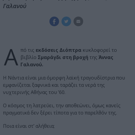
Γαλανού
Α
πό τις
εκδόσεις Διόπτρα
κυκλοφορεί το
βιβλίο
Σμαράγδι στη βροχή
της
Άννας
Γαλανού.
Η Νάντια είναι μια όμορφη λαϊκή τραγουδίστρια που
εμφανίζεται ξαφνικά και ταράζει τα νερά της
νυχτερινής Αθήνας του ’60.
Ο κόσμος τη λατρεύει, την αποθεώνει, όμως κανείς
πραγματικά δεν ξέρει τίποτα για το παρελθόν της.
Ποια είναι στ’ αλήθεια;