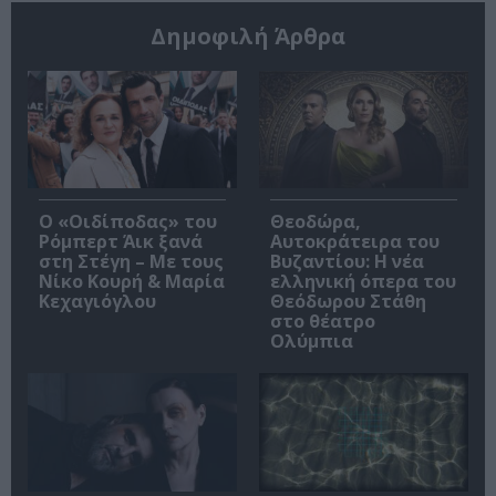
Δημοφιλή Άρθρα
O «Οιδίποδας» του
Θεοδώρα,
Ρόμπερτ Άικ ξανά
Αυτοκράτειρα του
στη Στέγη – Με τους
Βυζαντίου: Η νέα
Νίκο Κουρή & Μαρία
ελληνική όπερα του
Κεχαγιόγλου
Θεόδωρου Στάθη
στο θέατρο
Ολύμπια