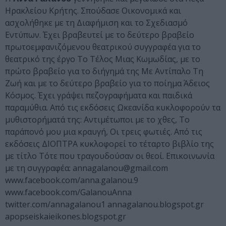
Ηρακλείου Κρήτης. Σπούδασε Οικονομικά και
ασχολήθηκε με τη Διαφήμιση και το Σχεδιασμό
Εντύπων. Έχει βραβευτεί με το δεύτερο βραβείο
πρωτοεμφανιζόμενου θεατρικού συγγραφέα για το
θεατρικό της έργο Το Τέλος Μιας Κωμωδίας, με το
πρώτο βραβείο για το διήγημά της Με Αντίπαλο Τη
Ζωή και με το δεύτερο βραβείο για το ποίημα Άδειος
Κόσμος. Έχει γράψει πεζογραφήματα και παιδικά
παραμύθια. Από τις εκδόσεις Ωκεανίδα κυκλοφορούν τα
μυθιστορήματά της: Αντιμέτωποι με το χθες, Το
παράπονό μου μια κραυγή, Οι τρεις φωτιές. Από τις
εκδόσεις ΔΙΟΠΤΡΑ κυκλοφορεί το τέταρτο βιβλίο της
με τίτλο Τότε που τραγουδούσαν οι θεοί. Επικοινωνία
με τη συγγραφέα: annagalanou@gmail.com
www.facebook.com/anna.galanou.9
www.facebook.com/GalanouAnna
twitter.com/annagalanou1 annagalanou.blogspot.gr
apopseiskaieikones.blogspot.gr