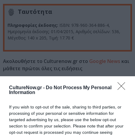
Ταυτότητα
Πληροφορίες έκδοσης:
ISBN: 978-960-364-886-4,
Ημερομηνία έκδοσης: 01/04/2015, Αριθμός σελίδων: 536,
Μέγεθος: 140 x 205, Τιμή: 17.70 €
Ακολουθήστε το Culturenow.gr στο
Google News
και
μάθετε πρώτοι όλες τις ειδήσεις
Δείτε όλα τα
τελευταία νέα
για την Τέχνη και τον
CultureNow.gr -
Do Not Process My Personal
Πολιτισμό στο
Culturenow.gr
Information
Νέοι Διαγωνισμοί
❯
If you wish to opt-out of the sale, sharing to third parties, or
processing of your personal or sensitive information for
Tags
targeted advertising by us, please use the below opt-out
section to confirm your selection. Please note that after your
ΕΚΔΟΣΕΙΣ ΔΙΟΠΤΡΑ
opt-out request is processed you may continue seeing