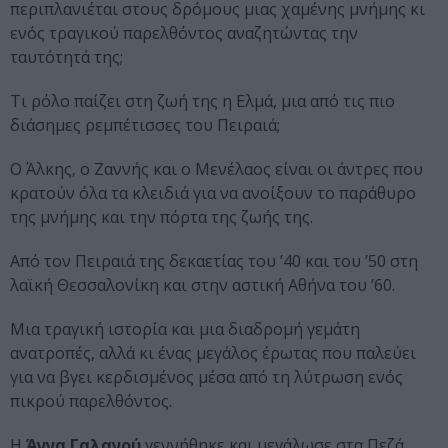
περιπλανιέται στους δρόμους μιας χαμένης μνήμης κι
ενός τραγικού παρελθόντος αναζητώντας την
ταυτότητά της;
Τι ρόλο παίζει στη ζωή της η Ελμά, μια από τις πιο
διάσημες ρεμπέτισσες του Πειραιά;
Ο Άλκης, ο Ζαννής και ο Μενέλαος είναι οι άντρες που
κρατούν όλα τα κλειδιά για να ανοίξουν το παράθυρο
της μνήμης και την πόρτα της ζωής της.
Από τον Πειραιά της δεκαετίας του ’40 και του ’50 στη
λαϊκή Θεσσαλονίκη και στην αστική Αθήνα του ’60.
Μια τραγική ιστορία και μια διαδρομή γεμάτη
ανατροπές, αλλά κι ένας μεγάλος έρωτας που παλεύει
για να βγει κερδισμένος μέσα από τη λύτρωση ενός
πικρού παρελθόντος.
Η
Άννα Γαλανού
γεννήθηκε και μεγάλωσε στα Πεζά