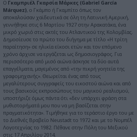
Ο
Γκαμπριέλ Γκαρσία Μάρκες (Gabriel García
Márquez)
, ο Γκάμπο ή Γκαμπίτο όπως τον
αποκαλούσαν χαϊδευτικά σε όλη τη Λατινική Αμερική,
γεννήθηκε στις 6 Μαρτίου 1927 στην Αρακατάκα, ένα
μικρό χωριό στις ακτές του Ατλαντικού της Κολομβίας.
Δημοσίευσε το πρώτο του διήγημα με τίτλο «Η τρίτη
παραίτηση» σε ηλικία είκοσι ετών και τον επόμενο
χρόνο άρχισε να εργάζεται ως δημοσιογράφος. Για
περισσότερο από μισό αιώνα άσκησε τα δύο αυτά
επαγγέλματα, μαγεμένος από «την πικρή γοητεία της
γραφομηχανής». Θεωρείται ένας από τους
μεγαλύτερους συγγραφείς του εικοστού αιώνα και από
τους βασικούς εκπροσώπους του μαγικού ρεαλισμού,
υποστήριζε όμως πάντα ότι «δεν υπάρχει φράση στα
μυθιστορήματά μου που να μη βασίζεται στην
πραγματικότητα». Τιμήθηκε για το τεράστιο έργο του με
το Διεθνές Βραβείο Neustadt το 1972 και με το Νομπέλ
Λογοτεχνίας το 1982. Πέθανε στην Πόλη του Μεξικού
στις 17 Απριλίου 2014.