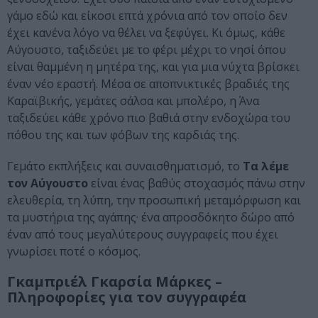
γάμο εδώ και είκοσι επτά χρόνια από τον οποίο δεν
έχει κανένα λόγο να θέλει να ξεφύγει. Κι όμως, κάθε
Αύγουστο, ταξιδεύει με το φέρι μέχρι το νησί όπου
είναι θαμμένη η μητέρα της, και για μια νύχτα βρίσκει
έναν νέο εραστή. Μέσα σε αποπνικτικές βραδιές της
Καραϊβικής, γεμάτες σάλσα και μπολέρο, η Άνα
ταξιδεύει κάθε χρόνο πιο βαθιά στην ενδοχώρα του
πόθου της και των φόβων της καρδιάς της.
Γεμάτο εκπλήξεις και συναισθηματισμό, το
Τα λέμε
τον Αύγουστο
είναι ένας βαθύς στοχασμός πάνω στην
ελευθερία, τη λύπη, την προσωπική μεταμόρφωση και
τα μυστήρια της αγάπης· ένα απροσδόκητο δώρο από
έναν από τους μεγαλύτερους συγγραφείς που έχει
γνωρίσει ποτέ ο κόσμος.
Γκαμπριέλ Γκαρσία Μάρκες –
Πληροφορίες για τον συγγραφέα