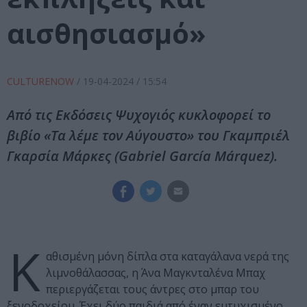
αισθησιασμό»
CULTURENOW
/
19-04-2024
/ 15:54
Από τις Εκδόσεις Ψυχογιός κυκλοφορεί το
βιβίο «Τα λέμε τον Αύγουστο» του Γκαμπριέλ
Γκαρσία Μάρκες (Gabriel García Márquez).
Κ
αθισμένη μόνη δίπλα στα καταγάλανα νερά της
λιμνοθάλασσας, η Άνα Μαγκνταλένα Μπαχ
περιεργάζεται τους άντρες στο μπαρ του
ξενοδοχείου. Έχει δύο παιδιά από έναν ευτυχισμένο