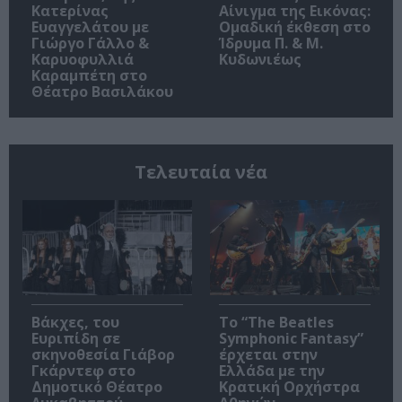
Κατερίνας
Αίνιγμα της Εικόνας:
Ευαγγελάτου με
Ομαδική έκθεση στο
Γιώργο Γάλλο &
Ίδρυμα Π. & Μ.
Καρυοφυλλιά
Κυδωνιέως
Καραμπέτη στο
Θέατρο Βασιλάκου
Τελευταία νέα
Βάκχες, του
Το “The Beatles
Ευριπίδη σε
Symphonic Fantasy”
σκηνοθεσία Γιάβορ
έρχεται στην
Γκάρντεφ στο
Ελλάδα με την
Δημοτικό Θέατρο
Κρατική Ορχήστρα