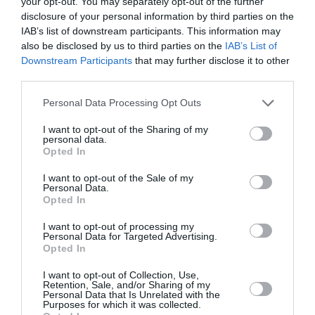
your opt-out. You may separately opt-out of the further
Κάθε βδομάδα στο e-mail σας τα τελευταία νέα για
disclosure of your personal information by third parties on the
την Τέχνη και τον Πολιτισμό!
IAB’s list of downstream participants. This information may
also be disclosed by us to third parties on the
IAB’s List of
Downstream Participants
that may further disclose it to other
third parties.
Personal Data Processing Opt Outs
Ακολουθήστε το Culturenow.gr
I want to opt-out of the Sharing of my
personal data.
Opted In
I want to opt-out of the Sale of my
Personal Data.
Σχετικά Άρθρα
Opted In
I want to opt-out of processing my
Personal Data for Targeted Advertising.
Opted In
I want to opt-out of Collection, Use,
Retention, Sale, and/or Sharing of my
Personal Data that Is Unrelated with the
Purposes for which it was collected.
Φιλίπ Κολλέν – Ο
Ελένη Μπουκαούρη