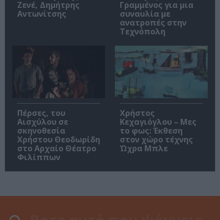
Ζενέ, Δημήτρης
Γραμμένος για μια
Αντωνίτσης
συναυλία με
ανατροπές στην
Τεχνόπολη
Πέρσες, του
Χρήστος
Αισχύλου σε
Κεχαγιόγλου – Μες
σκηνοθεσία
το φως: Έκθεση
Χρήστου Θεοδωρίδη
στον χώρο τέχνης
στο Αρχαίο Θέατρο
Ώχρα Μπλε
Φιλίππων