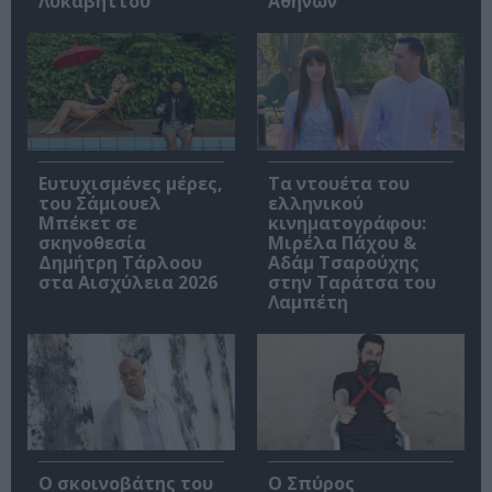
Λυκαβηττού
Αθηνών
Ευτυχισμένες μέρες,
Τα ντουέτα του
του Σάμιουελ
ελληνικού
Μπέκετ σε
κινηματογράφου:
σκηνοθεσία
Μιρέλα Πάχου &
Δημήτρη Τάρλοου
Αδάμ Τσαρούχης
στα Αισχύλεια 2026
στην Ταράτσα του
Λαμπέτη
Ο σκοινοβάτης του
Ο Σπύρος