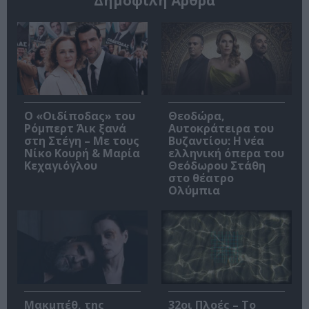
Δημοφιλή Άρθρα
O «Οιδίποδας» του
Θεοδώρα,
Ρόμπερτ Άικ ξανά
Αυτοκράτειρα του
στη Στέγη – Με τους
Βυζαντίου: Η νέα
Νίκο Κουρή & Μαρία
ελληνική όπερα του
Κεχαγιόγλου
Θεόδωρου Στάθη
στο θέατρο
Ολύμπια
Μακμπέθ, της
32οι Πλοές – Το