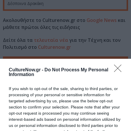
Δέσποινα Δρακάκη
Ακολουθήστε το Culturenow.gr στο
Google News
και
μάθετε πρώτοι όλες τις ειδήσεις
Δείτε όλα τα
τελευταία νέα
για την Τέχνη και τον
Πολιτισμό στο
Culturenow.gr
Νέοι Διαγωνισμοί
❯
CultureNow.gr -
Do Not Process My Personal
Information
Tags
ΒΡΑΒΕΙΟ ΝΟΜΠΕΛ ΛΟΓΟΤΕΧΝΙΑΣ
If you wish to opt-out of the sale, sharing to third parties, or
processing of your personal or sensitive information for
ΓΚΑΜΠΡΙΕΛ ΓΚΑΡΣΙΑ ΜΑΡΚΕΣ
ΕΚΔΟΣΕΙΣ ΨΥΧΟΓΙΟΣ
targeted advertising by us, please use the below opt-out
section to confirm your selection. Please note that after your
ΞΕΝΟΙ ΣΥΓΓΡΑΦΕΙΣ
ΠΕΖΟΓΡΑΦΙΑ
opt-out request is processed you may continue seeing
interest-based ads based on personal information utilized by
Newsletter
us or personal information disclosed to third parties prior to