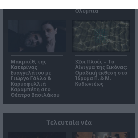
στο θέατρο
Ολύμπια
Μακμπέθ, της
32οι Πλοές – Το
Κατερίνας
Αίνιγμα της Εικόνας:
Ευαγγελάτου με
Ομαδική έκθεση στο
Γιώργο Γάλλο &
Ίδρυμα Π. & Μ.
Καρυοφυλλιά
Κυδωνιέως
Καραμπέτη στο
Θέατρο Βασιλάκου
Τελευταία νέα