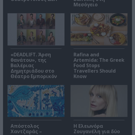
Μεσόγειο
«DEADLIFT. Άρση
Rafina and
θανάτου», της
Artemida: The Greek
Βαλέριας
Food Stops
Δημητριάδου στο
Travellers Should
Θέατρο Εμπορικόν
Know
Απόστολος
Η Ελεωνόρα
Χαντζαράς –
Ζουγανέλη για δύο