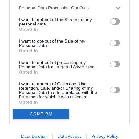
Personal Data Processing Opt Outs
I want to opt-out of the Sharing of my
Ακολουθήστε το Culturenow.gr
personal data.
Opted In
I want to opt-out of the Sale of my
Personal Data.
Opted In
I want to opt-out of processing my
Δημοφιλή Άρθρα
Personal Data for Targeted Advertising.
Opted In
I want to opt-out of Collection, Use,
Retention, Sale, and/or Sharing of my
Personal Data that Is Unrelated with the
Purposes for which it was collected.
Opted In
CONFIRM
O «Οιδίποδας» του
Θεοδώρα,
Ρόμπερτ Άικ ξανά
Αυτοκράτειρα του
στη Στέγη – Με τους
Βυζαντίου: Η νέα
Νίκο Κουρή & Μαρία
ελληνική όπερα του
Data Deletion
Data Access
Privacy Policy
Κεχαγιόγλου
Θεόδωρου Στάθη