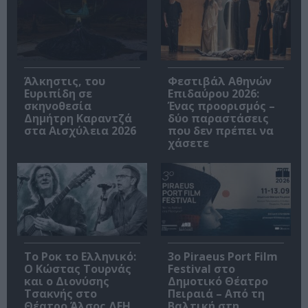
Άλκηστις, του
Φεστιβάλ Αθηνών
Ευριπίδη σε
Επιδαύρου 2026:
σκηνοθεσία
Ένας προορισμός –
Δημήτρη Καραντζά
δύο παραστάσεις
στα Αισχύλεια 2026
που δεν πρέπει να
χάσετε
Το Ροκ το Ελληνικό:
3o Piraeus Port Film
Ο Κώστας Τουρνάς
Festival στο
και ο Διονύσης
Δημοτικό Θέατρο
Τσακνής στο
Πειραιά – Από τη
Θέατρο Άλσος ΔΕΗ
Βαλτική στη