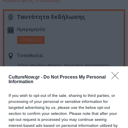
Ηρώδειο φέτος το καλοκαίρι
Ταυτότητα Εκδήλωσης
Ημερομηνία:
27/06/2023
Τοποθεσία:
Ωδείο Ηρώδου Αττικού, Διονυσίου Αρεοπαγίτου,
Αθήνα
CultureNow.gr -
Do Not Process My Personal
Information
Ηρώδειο
If you wish to opt-out of the sale, sharing to third parties, or
Eισιτήρια:
processing of your personal or sensitive information for
targeted advertising by us, please use the below opt-out
Διακεκριμένη Ζώνη Α: 105€ | Διακεκριμένη Ζώνη B:
section to confirm your selection. Please note that after your
88€ | Ζώνη Α: 74€ | Ζώνη Β: 64€ | Ζώνη Γ: 58€ | Άνω
opt-out request is processed you may continue seeing
Διάζωμα (ΖΩΝΗ Δ): 47€ | Άνω Διάζωμα (ΖΩΝΗ Ε): 44€
interest-based ads based on personal information utilized by
| Άνω Διάζωμα (ΖΩΝΗ ΣΤ): 40€ | Άνω Διάζωμα (ΖΩΝΗ