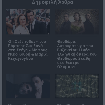
Δημοφιλή Άρθρα
O «Οιδίποδας» του
Θεοδώρα,
Ρόμπερτ Άικ ξανά
Αυτοκράτειρα του
στη Στέγη – Με τους
Βυζαντίου: Η νέα
Νίκο Κουρή & Μαρία
ελληνική όπερα του
Κεχαγιόγλου
Θεόδωρου Στάθη
στο θέατρο
Ολύμπια