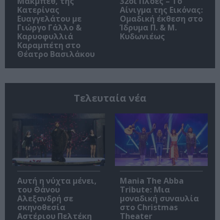
Μακμπέθ, της
32οι Πλοές – Το
Κατερίνας
Αίνιγμα της Εικόνας:
Ευαγγελάτου με
Ομαδική έκθεση στο
Γιώργο Γάλλο &
Ίδρυμα Π. & Μ.
Καρυοφυλλιά
Κυδωνιέως
Καραμπέτη στο
Θέατρο Βασιλάκου
Τελευταία νέα
Αυτή η νύχτα μένει,
Mania The Abba
του Θάνου
Tribute: Μια
Αλεξανδρή σε
μοναδική συναυλία
σκηνοθεσία
στο Christmas
Αστέριου Πελτέκη
Theater