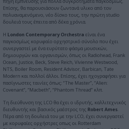
πηγή έμπνευσης για πολλά συγκροτήματα παγκοσμίως.
Επίσης, θα παρουσιάσουν ζωντανά υλικο από τον
πολυαναμενόμενο, νέο δίσκο τους, την πρώτη studio
δουλειά τους έπειτα από δέκα χρόνια.
Η
London Contemporary Orchestra
είναι ένα
παγκοσμίως κορυφαίο ορχηστρικό σύνολο που έχει
συνεργαστεί με ένα ευρύτατο φάσμα μουσικών,
δημιουργών και οργανισμών, όπως οι Radiohead, Frank
Ocean, Justice, Beck, Steve Reich, Vivienne Westwood,
NTS, Boiler Room, Resident Advisor, Barbican, Tate
Modern και πολλοί άλλοι. Επίσης, έχει ηχογραφήσει για
πασίγνωστες ταινίες όπως: “The Master”, “Alien:
Covenant”, “Macbeth”, “Phantom Thread” κλπ.
Τη διεύθυνση της LCO θα έχει ο ιδρυτής, καλλιτεχνικός
διευθυντής και βασικός μαέστρος της
Robert Ames
.
Πέρα από τη δουλειά του με την LCO, έχει συνεργαστεί
με κορυφαίες ορχήστρες οπως οι Rotterdam