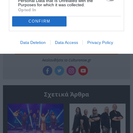
Personal Data that Is Unrelated with the
Purposes for which it was collected.
Newsletter
Opted In
Κάθε βδομάδα στο e-mail σας τα τελευταία νέα για
την Τέχνη και τον Πολιτισμό!
CONFIRM
Data Deletion
Data Access
Privacy Policy
Ακολουθήστε το Culturenow.gr
Σχετικά Άρθρα