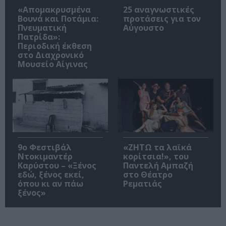
«Απομακρυσμένα
25 αναγνωστικές
Βουνά και Ποτάμια:
προτάσεις για τον
Πνευματική
Αύγουστο
Πατρίδα»:
Περιοδική έκθεση
στο Διαχρονικό
Μουσείο Αίγινας
9ο Φεστιβάλ
«ΖΗΤΩ τα λαϊκά
Ντοκιμαντέρ
κορίτσια!», του
Καρύστου – «Ξένος
Παντελή Αμπαζή
εδώ, ξένος εκεί,
στο Θέατρο
όπου κι αν πάω
Ρεματιάς
ξένος»