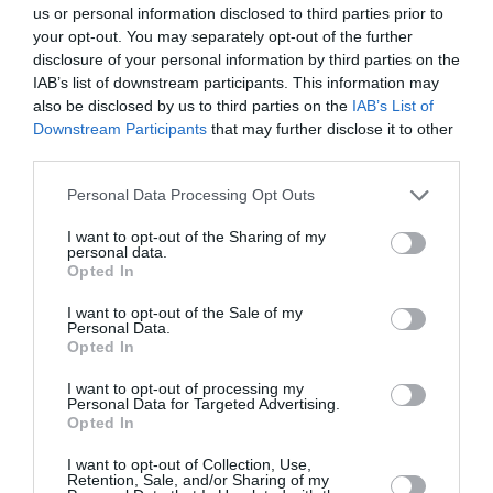
us or personal information disclosed to third parties prior to
Ζ): 38€ | ΑΜΕΑ: 35€
your opt-out. You may separately opt-out of the further
Πληροφορίες / Κρατήσεις:
disclosure of your personal information by third parties on the
IAB’s list of downstream participants. This information may
aefestival.gr
also be disclosed by us to third parties on the
IAB’s List of
Downstream Participants
that may further disclose it to other
third parties.
Ακολουθήστε το Culturenow.gr στο
Google News
και
μάθετε πρώτοι όλες τις ειδήσεις
Personal Data Processing Opt Outs
Δείτε όλα τα
τελευταία νέα
για την Τέχνη και τον
I want to opt-out of the Sharing of my
personal data.
Πολιτισμό στο
Culturenow.gr
Opted In
I want to opt-out of the Sale of my
Νέοι Διαγωνισμοί
❯
Personal Data.
Opted In
Tags
I want to opt-out of processing my
Personal Data for Targeted Advertising.
POP - ROCK - ALTERNATIVE
ΣΥΝΑΥΛΙΕΣ 2023
Opted In
ΦΕΣΤΙΒΑΛ ΑΘΗΝΩΝ ΚΑΙ ΕΠΙΔΑΥΡΟΥ
I want to opt-out of Collection, Use,
Retention, Sale, and/or Sharing of my