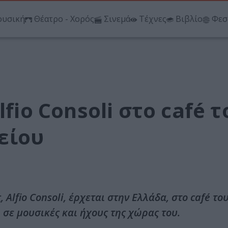
υσική
Θέατρο - Χορός
Σινεμά
Τέχνες
Βιβλίο
Φεσ
lfio Consoli στο café τ
είου
Alfio Consoli, έρχεται στην Ελλάδα, στο café το
 σε μουσικές και ήχους της χώρας του.