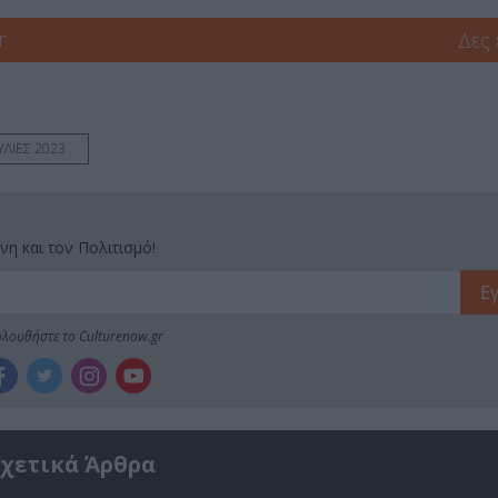
r
Δες
ΛΙΕΣ 2023
νη και τον Πολιτισμό!
λουθήστε το Culturenow.gr
χετικά Άρθρα