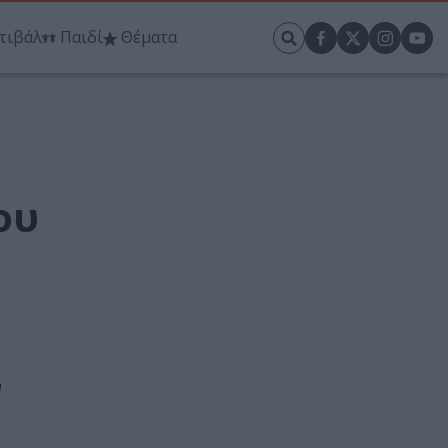
τιβάλ
Παιδί
Θέματα
ου
υ