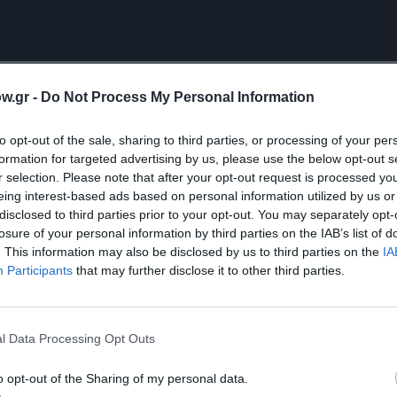
w.gr -
Do Not Process My Personal Information
ΜΗΝ ΧΑΣΕΙΣ!
to opt-out of the sale, sharing to third parties, or processing of your per
formation for targeted advertising by us, please use the below opt-out s
r selection. Please note that after your opt-out request is processed y
κάκης και Λίνα Νικολακοπούλου στο Φ hill Sessions
eing interest-based ads based on personal information utilized by us or
disclosed to third parties prior to your opt-out. You may separately opt-
losure of your personal information by third parties on the IAB’s list of
. This information may also be disclosed by us to third parties on the
IA
Participants
that may further disclose it to other third parties.
ύλης στο Φεστιβάλ στη Σκιά των Βράχων 2026
l Data Processing Opt Outs
o opt-out of the Sharing of my personal data.