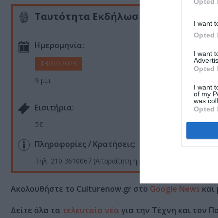
Opted 
Ταυτότητα Εκδήλωσης
I want t
Opted 
Ημερομηνία:
I want 
Advertis
13/07/2023
Opted 
9 μ.μ.
I want t
of my P
was col
Eισιτήρια:
Opted 
5€
Πληροφορίες / Κρατήσεις:
Τηλ: 210 3610067 (Απαραίτητη η κράτηση θέσεων) |
num
Ακολουθήστε το Culturenow.gr στο
Google News
και 
Δείτε όλα τα
τελευταία νέα
για την Τέχνη και τον Π