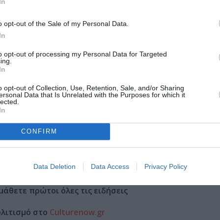
In
o opt-out of the Sale of my Personal Data.
In
Τοποθεσία:
to opt-out of processing my Personal Data for Targeted
ing.
Νομισματικό Μουσείο, Πανεπιστημίου 12, Αθήνα
In
Νομισματικό Μουσείο
o opt-out of Collection, Use, Retention, Sale, and/or Sharing
ersonal Data that Is Unrelated with the Purposes for which it
lected.
In
CONFIRM
mus.gr
Data Deletion
Data Access
Privacy Policy
μάθετε πρώτοι όλες τις ειδήσεις
ολιτισμό στο
Culturenow.gr