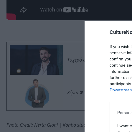
CultureNo
If you wish 
sensitive in
confirm you
Τυχερό αστέρι: Θοδωρής Βουτσι
continue se
information 
further disc
participants
Downstream 
Χέρια Φτερά: Ο Μάριος Φραγκο
Persona
Photo Credit: Nerta Gioni | Konbo studio photography
I want t