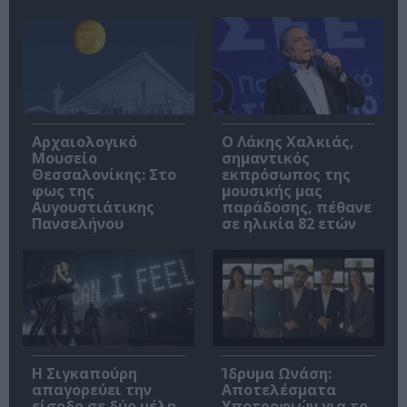
Αρχαιολογικό
Ο Λάκης Χαλκιάς,
Μουσείο
σημαντικός
Θεσσαλονίκης: Στο
εκπρόσωπος της
φως της
μουσικής μας
Αυγουστιάτικης
παράδοσης, πέθανε
Πανσελήνου
σε ηλικία 82 ετών
Η Σιγκαπούρη
Ίδρυμα Ωνάση:
απαγορεύει την
Αποτελέσματα
είσοδο σε δύο μέλη
Υποτροφιών για το