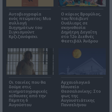
Αυτοβιογραφία
O κύριος Βρομύλος,
ενός πτώματος: Μια
του Ντέιβιντ
συλλογή
Ουάλιαμς σε
διηγημάτων του
σκηνοθεσία
Σιγκισμούντ
Δημήτρη Δεγαΐτη
Κρζιζανόφσκι
στο 12ο Διεθνές
Φεστιβάλ Άνδρου
Οι ταινίες που θα
Αρχαιολογικό
δούμε στις
Μουσείο
κινηματογραφικές
Θεσσαλονίκης: Στο
αίθουσες από την
φως της
Πέμπτη 6
Αυγουστιάτικης
Αυγούστου
Πανσελήνου