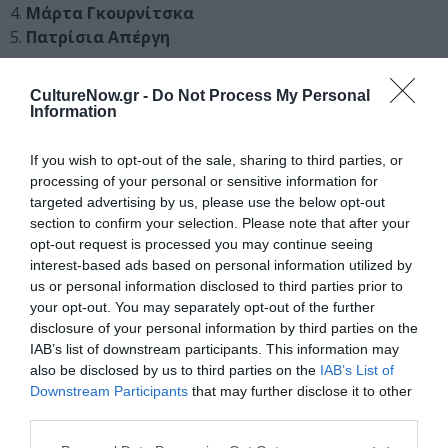
4.
Μάρτα Γκουρνίτσκα
5.
Πατρίσια Απέργη
Β’ ΚΥΚΛΟΣ (18 Ιουλίου -1 Αυγούστου 2018)
CultureNow.gr -
Do Not Process My Personal
Information
1.
Σαντζόι Γκανγκούλι
2.
Πιτσέτ Κλουντσούν
If you wish to opt-out of the sale, sharing to third parties, or
3.
Φραντσέσκο Ορίγκο – Ενρίκο Μποναβέρα
processing of your personal or sensitive information for
4.
Γεωργία Μαυραγάνη
targeted advertising by us, please use the below opt-out
5.
Griffón Dance Company
section to confirm your selection. Please note that after your
opt-out request is processed you may continue seeing
Διαλέξεις/ Masterclasses/Θεωρητικά εργαστήρια
interest-based ads based on personal information utilized by
us or personal information disclosed to third parties prior to
1.
Τζωρτζίνα Κακουδάκη
, Θεατρολόγος- σκηνοθέτις
your opt-out. You may separately opt-out of the further
disclosure of your personal information by third parties on the
2.
Ευφημία Καρακάντζα
, Επίκουρη Καθηγήτρια
IAB’s list of downstream participants. This information may
Κλασικής Φιλολογίας Πανεπιστημίου Πατρών
also be disclosed by us to third parties on the
IAB’s List of
3.
Άννα Σταυρακοπούλου,
Αναπληρώτρια Διευθύντρια
Downstream Participants
that may further disclose it to other
στο Κέντρο Ελληνικών Σπουδών Ελλάδος του
third parties.
Πανεπιστημίου Harvard – Αναπληρώτρια Καθηγήτρια,