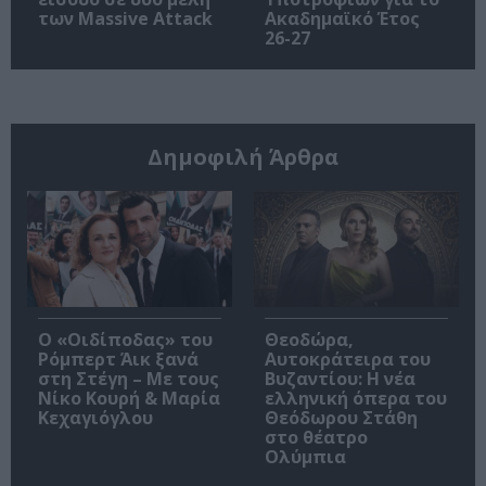
των Massive Attack
Ακαδημαϊκό Έτος
26-27
Δημοφιλή Άρθρα
O «Οιδίποδας» του
Θεοδώρα,
Ρόμπερτ Άικ ξανά
Αυτοκράτειρα του
στη Στέγη – Με τους
Βυζαντίου: Η νέα
Νίκο Κουρή & Μαρία
ελληνική όπερα του
Κεχαγιόγλου
Θεόδωρου Στάθη
στο θέατρο
Ολύμπια