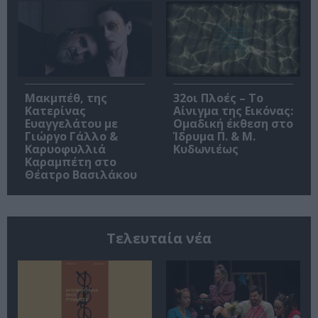
Μακμπέθ, της
32οι Πλοές – Το
Κατερίνας
Αίνιγμα της Εικόνας:
Ευαγγελάτου με
Ομαδική έκθεση στο
Γιώργο Γάλλο &
Ίδρυμα Π. & Μ.
Καρυοφυλλιά
Κυδωνιέως
Καραμπέτη στο
Θέατρο Βασιλάκου
Τελευταία νέα