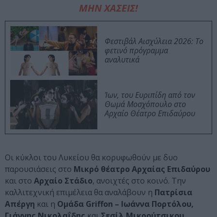
ΜΗΝ ΧΑΣΕΙΣ!
Φεστιβάλ Αισχύλεια 2026: Το
φετινό πρόγραμμα
αναλυτικά
Ίων, του Ευριπίδη από τον
Θωμά Μοσχόπουλο στο
Αρχαίο Θέατρο Επιδαύρου
Οι κύκλοι του Λυκείου θα κορυφωθούν με δυο
παρουσιάσεις στο
Μικρό θέατρο Αρχαίας Επιδαύρου
και στο
Αρχαίο Στάδιο
, ανοιχτές στο κοινό. Την
καλλιτεχνική επιμέλεια θα αναλάβουν η
Πατρίσια
Απέργη
και η
Ομάδα Griffon – Ιωάννα Πορτόλου,
Γιάννης Νικολαΐδης
και
Σεσίλ Μικρούτσικου.