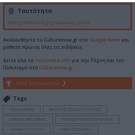
Ταυτότητα
http://greekfestival.gr/gr/epidaurus_lyceum
Ακολουθήστε το Culturenow.gr στο
Google News
και
μάθετε πρώτοι όλες τις ειδήσεις
Δείτε όλα τα
τελευταία νέα
για την Τέχνη και τον
Πολιτισμό στο
Culturenow.gr
Νέοι Διαγωνισμοί
❯
Tags
ΑΡΧΑΙΟ ΔΡΑΜΑ
ΒΑΓΓΕΛΗΣ ΘΕΟΔΩΡΟΠΟΥΛΟΣ
ΓΙΑΝΝΗΣ ΝΙΚΟΛΑΪ́ΔΗΣ
ΕΚΠΑΙΔΕΥΤΙΚΑ ΠΡΟΓΡΑΜΜΑΤΑ
ΙΩΑΝΝΑ ΠΟΡΤΟΛΟΥ
ΛΥΚΕΙΟ ΕΠΙΔΑΥΡΟΥ