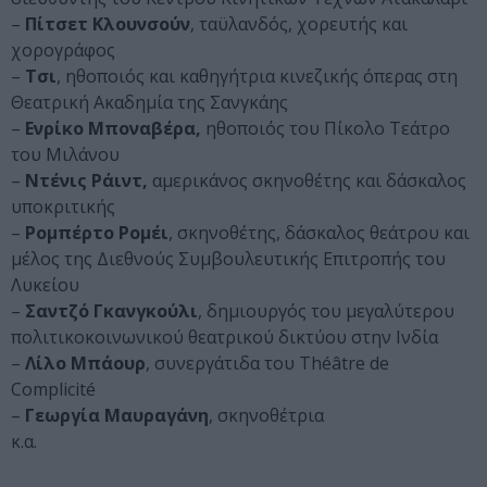
–
Πίτσετ Κλουνσούν
, ταϋλανδός, χορευτής και
χορογράφος
–
Τσι
, ηθοποιός και καθηγήτρια κινεζικής όπερας στη
Θεατρική Ακαδημία της Σανγκάης
–
Ενρίκο Μποναβέρα,
ηθοποιός του Πίκολο Τεάτρο
του Μιλάνου
–
Ντένις Ράιντ,
αμερικάνος σκηνοθέτης και δάσκαλος
υποκριτικής
–
Ρομπέρτο Ρομέι
, σκηνοθέτης, δάσκαλος θεάτρου και
μέλος της Διεθνούς Συμβουλευτικής Επιτροπής του
Λυκείου
–
Σαντζό Γκανγκούλι
, δημιουργός του μεγαλύτερου
πολιτικοκοινωνικού θεατρικού δικτύου στην Ινδία
–
Λίλο Μπάουρ
, συνεργάτιδα του Théâtre de
Complicité
–
Γεωργία Μαυραγάνη
, σκηνοθέτρια
κ.α.