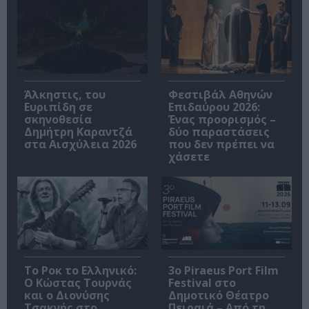
Άλκηστις, του
Φεστιβάλ Αθηνών
Ευριπίδη σε
Επιδαύρου 2026:
σκηνοθεσία
Ένας προορισμός –
Δημήτρη Καραντζά
δύο παραστάσεις
στα Αισχύλεια 2026
που δεν πρέπει να
χάσετε
Το Ροκ το Ελληνικό:
3o Piraeus Port Film
Ο Κώστας Τουρνάς
Festival στο
και ο Διονύσης
Δημοτικό Θέατρο
Τσακνής στο
Πειραιά – Από τη