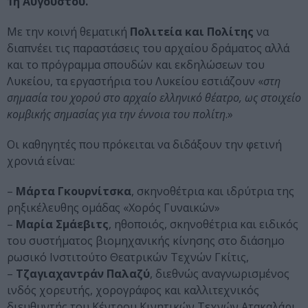
1η Αυγούστου.
Με την κοινή θεματική
Πολιτεία και Πολίτης
να
διαπνέει τις παραστάσεις του αρχαίου δράματος αλλά
και το πρόγραμμα σπουδών και εκδηλώσεων του
Λυκείου, τα εργαστήρια του Λυκείου εστιάζουν «
στη
σημασία του χορού στο αρχαίο ελληνικό θέατρο, ως στοιχείο
κομβικής σημασίας για την έννοια του πολίτη
.»
Οι καθηγητές που πρόκειται να διδάξουν την φετινή
χρονιά είναι:
–
Μάρτα Γκουρνίτσκα
, σκηνοθέτρια και ιδρύτρια της
ρηξικέλευθης ομάδας «Χορός Γυναικών»
–
Mαρία Σμάεβιτς
, ηθοποιός, σκηνοθέτρια και ειδικός
του συστήματος βιομηχανικής κίνησης στο διάσημο
ρωσικό Ινστιτούτο Θεατρικών Τεχνών Γκίτις,
–
Τζαγιαχαντράν Παλαζύ
, διεθνώς αναγνωρισμένος
ινδός χορευτής, χορογράφος και καλλιτεχνικός
διευθυντής του Κέντρου Κινητικών Τεχνών Ατακαλάρι