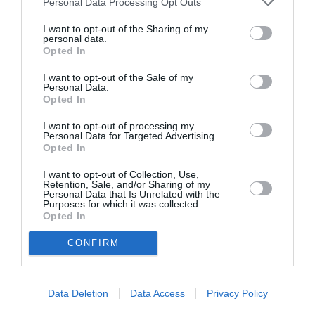
Τμήμα Θεάτρου, Σχολή Καλών Τεχνών, Αριστοτέλειο
Personal Data Processing Opt Outs
Πανεπιστήμιο Θεσσαλονίκης
I want to opt-out of the Sharing of my
personal data.
Δείτε ένα μικρό απόσπασμα από το Λύκείο Επιδαύρου 2017:
Opted In
I want to opt-out of the Sale of my
Personal Data.
Opted In
I want to opt-out of processing my
Personal Data for Targeted Advertising.
Opted In
I want to opt-out of Collection, Use,
Retention, Sale, and/or Sharing of my
Personal Data that Is Unrelated with the
Purposes for which it was collected.
Opted In
CONFIRM
Διαβάστε επίσης:
Data Deletion
Data Access
Privacy Policy
Φεστιβάλ Αθηνών και Επιδαύρου 2018: Το πρόγραμμα