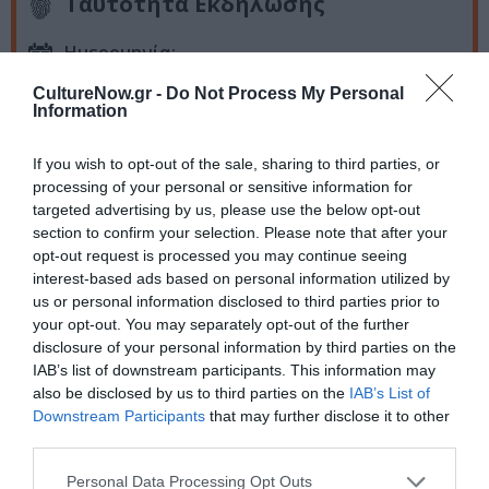
Ταυτότητα Εκδήλωσης
Ημερομηνία:
Ιούλιος - Αύγουστος 2018
CultureNow.gr -
Do Not Process My Personal
Information
Τοποθεσία:
If you wish to opt-out of the sale, sharing to third parties, or
Σε διάφορες περιοχές της Ελλάδας (δείτε το
processing of your personal or sensitive information for
πρόγραμμα)
targeted advertising by us, please use the below opt-out
section to confirm your selection. Please note that after your
Eισιτήρια:
opt-out request is processed you may continue seeing
Γενική είσοδος: 7€
interest-based ads based on personal information utilized by
Κάρτα ανέργων/πολυτέκνων: 5€
us or personal information disclosed to third parties prior to
Ηλεκτρονική προπώληση: 6€
your opt-out. You may separately opt-out of the further
disclosure of your personal information by third parties on the
Προπώληση:
IAB’s list of downstream participants. This information may
also be disclosed by us to third parties on the
IAB’s List of
TICKET SERVICES: Πανεπιστημίου 39, Αθήνα – τηλ.
Downstream Participants
that may further disclose it to other
2107234567 – online:
www.ticketservices.gr
| και σε
third parties.
όλα τα καταστήματα PUBLIC
Personal Data Processing Opt Outs