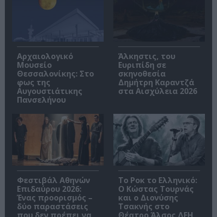
Αρχαιολογικό
Άλκηστις, του
Μουσείο
Ευριπίδη σε
Θεσσαλονίκης: Στο
σκηνοθεσία
φως της
Δημήτρη Καραντζά
Αυγουστιάτικης
στα Αισχύλεια 2026
Πανσελήνου
Φεστιβάλ Αθηνών
Το Ροκ το Ελληνικό:
Επιδαύρου 2026:
Ο Κώστας Τουρνάς
Ένας προορισμός –
και ο Διονύσης
δύο παραστάσεις
Τσακνής στο
που δεν πρέπει να
Θέατρο Άλσος ΔΕΗ