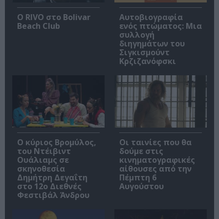
Ο RIVO στο Bolivar
Αυτοβιογραφία
Beach Club
ενός πτώματος: Μια
συλλογή
διηγημάτων του
Σιγκισμούντ
Κρζιζανόφσκι
O κύριος Βρομύλος,
Οι ταινίες που θα
του Ντέιβιντ
δούμε στις
Ουάλιαμς σε
κινηματογραφικές
σκηνοθεσία
αίθουσες από την
Δημήτρη Δεγαΐτη
Πέμπτη 6
στο 12ο Διεθνές
Αυγούστου
Φεστιβάλ Άνδρου