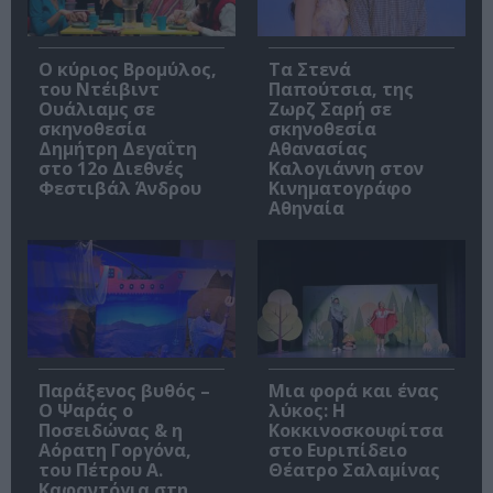
O κύριος Βρομύλος,
Τα Στενά
του Ντέιβιντ
Παπούτσια, της
Ουάλιαμς σε
Ζωρζ Σαρή σε
σκηνοθεσία
σκηνοθεσία
Δημήτρη Δεγαΐτη
Αθανασίας
στο 12ο Διεθνές
Καλογιάννη στον
Φεστιβάλ Άνδρου
Κινηματογράφο
Αθηναία
Παράξενος βυθός –
Μια φορά και ένας
Ο Ψαράς ο
λύκος: Η
Ποσειδώνας & η
Κοκκινοσκουφίτσα
Αόρατη Γοργόνα,
στο Ευριπίδειο
του Πέτρου Α.
Θέατρο Σαλαμίνας
Καφαντόγια στη