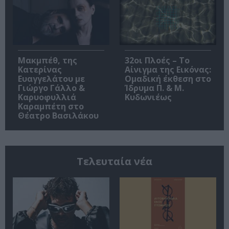
Μακμπέθ, της
32οι Πλοές – Το
Κατερίνας
Αίνιγμα της Εικόνας:
Ευαγγελάτου με
Ομαδική έκθεση στο
Γιώργο Γάλλο &
Ίδρυμα Π. & Μ.
Καρυοφυλλιά
Κυδωνιέως
Καραμπέτη στο
Θέατρο Βασιλάκου
Τελευταία νέα