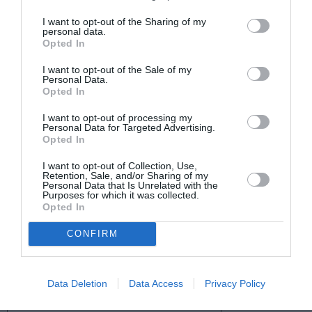
Πληροφορίες / Κρατήσεις:
I want to opt-out of the Sharing of my
Τηλέφωνα: 210 9917470 – 6937 014316, Email:
personal data.
info@marionette.gr, marionettetheater@gmail.com
Opted In
|
www.marionette.gr
I want to opt-out of the Sale of my
Personal Data.
Opted In
Ακολουθήστε το Culturenow.gr στο
Google News
και
μάθετε πρώτοι όλες τις ειδήσεις
I want to opt-out of processing my
Personal Data for Targeted Advertising.
Opted In
Δείτε όλα τα
τελευταία νέα
για την Τέχνη και τον
Πολιτισμό στο
Culturenow.gr
I want to opt-out of Collection, Use,
Retention, Sale, and/or Sharing of my
Personal Data that Is Unrelated with the
Νέοι Διαγωνισμοί
❯
Purposes for which it was collected.
Opted In
Tags
CONFIRM
ΘΕΑΤΡΟ ΜΑΡΙΟΝΕΤΑΣ ΓΚΟΤΣΗ
ΠΑΙΔΙΚΕΣ ΠΑΡΑΣΤΑΣΕΙΣ 2017 - 2018
Data Deletion
Data Access
Privacy Policy
ΠΑΙΔΙΚΕΣ ΠΑΡΑΣΤΑΣΕΙΣ ΚΑΙ ΕΚΘΕΣΕΙΣ ΓΙΑ ΠΑΙΔΙΑ