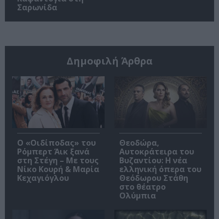
Σαρωνίδα
Δημοφιλή Άρθρα
O «Οιδίποδας» του
Θεοδώρα,
Ρόμπερτ Άικ ξανά
Αυτοκράτειρα του
στη Στέγη – Με τους
Βυζαντίου: Η νέα
Νίκο Κουρή & Μαρία
ελληνική όπερα του
Κεχαγιόγλου
Θεόδωρου Στάθη
στο θέατρο
Ολύμπια