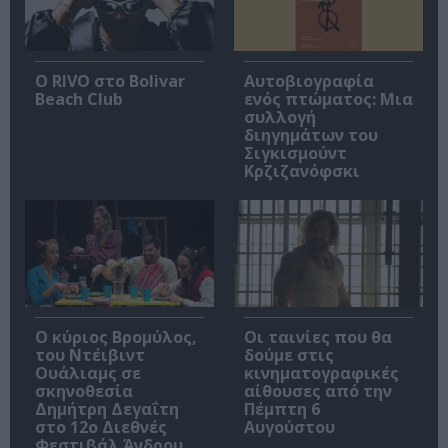
Ο RIVO στο Bolivar
Αυτοβιογραφία
Beach Club
ενός πτώματος: Μια
συλλογή
διηγημάτων του
Σιγκισμούντ
Κρζιζανόφσκι
O κύριος Βρομύλος,
Οι ταινίες που θα
του Ντέιβιντ
δούμε στις
Ουάλιαμς σε
κινηματογραφικές
σκηνοθεσία
αίθουσες από την
Δημήτρη Δεγαΐτη
Πέμπτη 6
στο 12ο Διεθνές
Αυγούστου
Φεστιβάλ Άνδρου