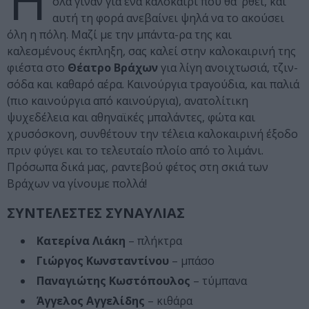
Η
όλα γίναν για ένα καλοκαίρι που θα ‘ρθει, και
αυτή τη φορά ανεβαίνει ψηλά να το ακούσει
όλη η πόλη. Μαζί με την μπάντα-ρα της και
καλεσμένους έκπληξη, σας καλεί στην καλοκαιρινή της
φιέστα στο
Θέατρο Βράχων
για λίγη ανοιχτωσιά, τζιν-
σόδα και καθαρό αέρα. Καινούργια τραγούδια, και παλιά
(πιο καινούργια από καινούργια), ανατολίτικη
ψυχεδέλεια και αθηναϊκές μπαλάντες, φώτα και
χρυσόσκονη, συνθέτουν την τέλεια καλοκαιρινή έξοδο
πριν φύγει και το τελευταίο πλοίο από το λιμάνι.
Πρόσωπα δικά μας, ραντεβού φέτος στη σκιά των
Βράχων να γίνουμε πολλά!
ΣΥΝΤΕΛΕΣΤΕΣ ΣΥΝΑΥΛΙΑΣ
Κατερίνα Λιάκη
– πλήκτρα
Γιώργος Κωνσταντίνου
– μπάσο
Παναγιώτης Κωστόπουλος
– τύμπανα
Άγγελος Αγγελίδης
– κιθάρα