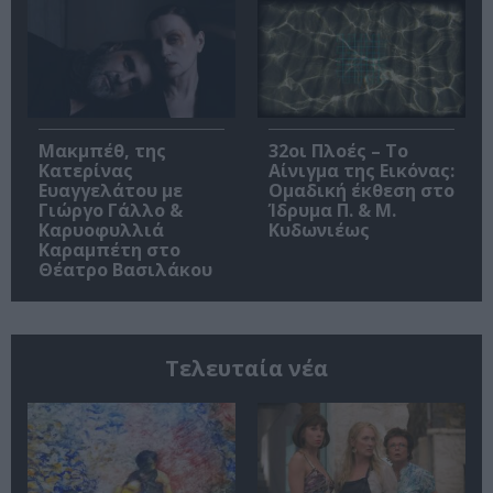
Μακμπέθ, της
32οι Πλοές – Το
Κατερίνας
Αίνιγμα της Εικόνας:
Ευαγγελάτου με
Ομαδική έκθεση στο
Γιώργο Γάλλο &
Ίδρυμα Π. & Μ.
Καρυοφυλλιά
Κυδωνιέως
Καραμπέτη στο
Θέατρο Βασιλάκου
Τελευταία νέα