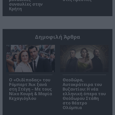
συναυλίες στην
Κρήτη
Δημοφιλή Άρθρα
O «Οιδίποδας» του
Θεοδώρα,
Ρόμπερτ Άικ ξανά
Αυτοκράτειρα του
στη Στέγη – Με τους
Βυζαντίου: Η νέα
Νίκο Κουρή & Μαρία
ελληνική όπερα του
Κεχαγιόγλου
Θεόδωρου Στάθη
στο θέατρο
Ολύμπια