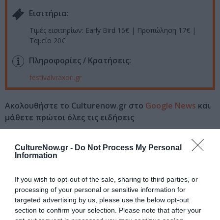
Eισιτήρια:
Τιμές εισιτηρίων: Early Bird 15€ | Προπώληση 17€ |
Ταμείο 20€
Πληροφορίες / Κρατήσεις:
festivalvraxon.gr
Ακολουθήστε το Culturenow.gr στο
Google News
και
μάθετε πρώτοι όλες τις ειδήσεις
Δείτε όλα τα
τελευταία νέα
για την Τέχνη και τον
CultureNow.gr -
Do Not Process My Personal
Πολιτισμό στο
Culturenow.gr
Information
Νέοι Διαγωνισμοί
❯
If you wish to opt-out of the sale, sharing to third parties, or
processing of your personal or sensitive information for
Tags
targeted advertising by us, please use the below opt-out
section to confirm your selection. Please note that after your
POP - ROCK - ALTERNATIVE