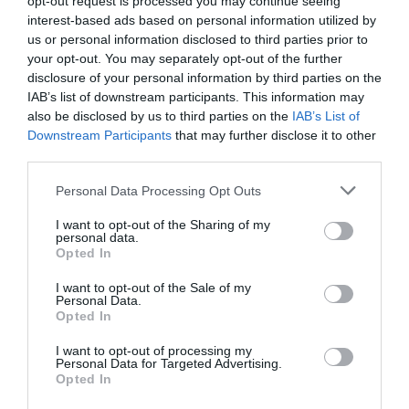
opt-out request is processed you may continue seeing
interest-based ads based on personal information utilized by
ΕΝΤΕΧΝΟ - ΛΑΪΚΟ - ΠΑΡΑΔΟΣΙΑΚΗ
ΚΑΛΟΚΑΙΡΙΝΑ ΦΕΣΤΙΒΑΛ
us or personal information disclosed to third parties prior to
ΚΑΛΟΚΑΙΡΙΝΕΣ ΣΥΝΑΥΛΙΕΣ
ΝΕΦΕΛΗ ΦΑΣΟΥΛΗ
your opt-out. You may separately opt-out of the further
disclosure of your personal information by third parties on the
ΣΥΝΑΥΛΙΕΣ 2026
ΦΕΣΤΙΒΑΛ "ΣΤΗ ΣΚΙΑ ΤΩΝ ΒΡΑΧΩΝ"
IAB’s list of downstream participants. This information may
also be disclosed by us to third parties on the
IAB’s List of
Downstream Participants
that may further disclose it to other
Newsletter
third parties.
Κάθε βδομάδα στο e-mail σας τα τελευταία νέα για
την Τέχνη και τον Πολιτισμό!
Personal Data Processing Opt Outs
I want to opt-out of the Sharing of my
personal data.
Opted In
I want to opt-out of the Sale of my
Personal Data.
Ακολουθήστε το Culturenow.gr
Opted In
I want to opt-out of processing my
Personal Data for Targeted Advertising.
Opted In