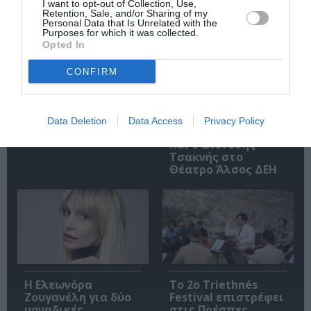
Σχετικά Άρθρα
I want to opt-out of Collection, Use,
Retention, Sale, and/or Sharing of my
Personal Data that Is Unrelated with the
Purposes for which it was collected.
Opted In
CONFIRM
Ο RIVO στο Bolivar
Το Ροκ το Ελληνικό:
Data Deletion
Data Access
Privacy Policy
Beach Club
Ο Κώστας Τουρνάς
και ο Διονύσης
Τσακνής στο
Θέατρο Άλσος ΔΕΗ
Η Ελεωνόρα
Το 2ο Triethnés
Ζουγανέλη για δύο
Festival επιστρέφει
μοναδικές
στις Πρέσπες