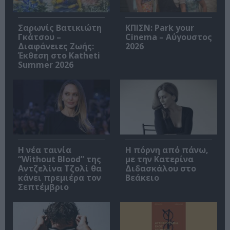
Σαρωνίς Βατικιώτη
ΚΠΙΣΝ: Park your
Γκάτσου –
Cinema – Αύγουστος
Διαφάνειες Ζωής:
2026
Έκθεση στο Katheti
Summer 2026
Η νέα ταινία
Η πόρνη από πάνω,
“Without Blood” της
με την Κατερίνα
Αντζελίνα Τζολί θα
Διδασκάλου στο
κάνει πρεμιέρα τον
Βεάκειο
Σεπτέμβριο