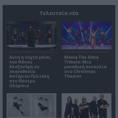
Τελευταία νέα
Αυτή η νύχτα μένει,
Mania The Abba
του Θάνου
Tribute: Μια
Αλεξανδρή σε
μοναδική συναυλία
σκηνοθεσία
στο Christmas
Αστέριου Πελτέκη
Theater
στο Θέατρο
Ολύμπια