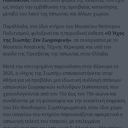
Foundation
, πολιτιστικού φορέα της Ιαπωνίας που έχει
ως στόχο την εμβάθυνση της αμοιβαίας κατανόησης
μεταξύ του λαού της Ιαπωνίας και άλλων χωρών.
Παράλληλα, στο ίδιο κτήριο του Μουσείου Νεότερου
Πολιτισμού, φιλοξενείται η περιοδική έκθεση
«Ο Ήχος
της Σιωπής: Ζεν Ζωγραφική»
, σε συνεργασία με το
Μουσείο Ασιατικής Τέχνης Κέρκυρας και υπό την
αιγίδα της Πρεσβείας της Ιαπωνίας στην Ελλάδα.
Μετά την επιτυχημένη παρουσίαση στην Κέρκυρα το
2025, ο «Ήχος της Σιωπής» επανασυστήνεται στην
Αθήνα για να προβάλει μια ιδιωτική συλλογή σπάνιων
ιαπωνικών ζωγραφικών κυλίνδρων (kakemono), που
χρονολογούνται από τον 15ο έως τον 19ο αιώνα και
συνδέονται με τη φιλοσοφία και την εικαστική έκφραση
του Ζεν Βουδισμού. Συμπληρωματικά, στον ίδιο χώρο
του ισογείου του κτηρίου παρουσιάζεται αφαιρετικά η
ιαπωνική τελετή του τσαγιού, με επιλεγμένα