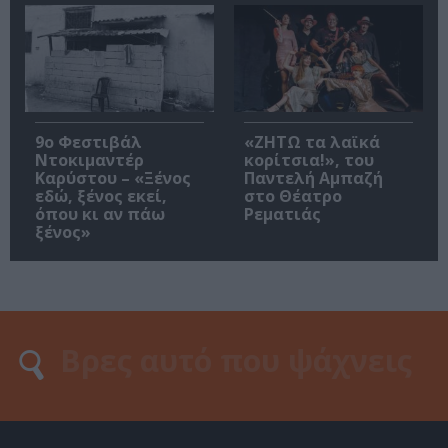
9ο Φεστιβάλ
«ΖΗΤΩ τα λαϊκά
Ντοκιμαντέρ
κορίτσια!», του
Καρύστου – «Ξένος
Παντελή Αμπαζή
εδώ, ξένος εκεί,
στο Θέατρο
όπου κι αν πάω
Ρεματιάς
ξένος»