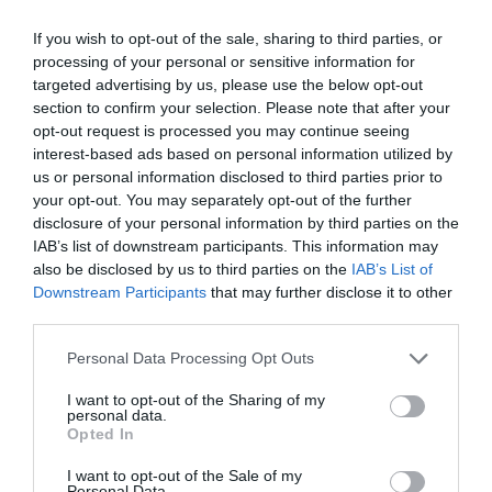
Πολιτισμό στο
Culturenow.gr
If you wish to opt-out of the sale, sharing to third parties, or
processing of your personal or sensitive information for
Νέοι Διαγωνισμοί
❯
targeted advertising by us, please use the below opt-out
section to confirm your selection. Please note that after your
Tags
opt-out request is processed you may continue seeing
interest-based ads based on personal information utilized by
ΔΩΡΕΑΝ ΕΚΔΗΛΩΣΕΙΣ
ΕΙΚΑΣΤΙΚΕΣ ΕΚΘΕΣΕΙΣ
us or personal information disclosed to third parties prior to
your opt-out. You may separately opt-out of the further
ΟΜΑΔΙΚΕΣ ΕΚΘΕΣΕΙΣ
disclosure of your personal information by third parties on the
IAB’s list of downstream participants. This information may
Newsletter
also be disclosed by us to third parties on the
IAB’s List of
Downstream Participants
that may further disclose it to other
Κάθε βδομάδα στο e-mail σας τα τελευταία νέα για
third parties.
την Τέχνη και τον Πολιτισμό!
Personal Data Processing Opt Outs
I want to opt-out of the Sharing of my
personal data.
Opted In
Ακολουθήστε το Culturenow.gr
I want to opt-out of the Sale of my
Personal Data.