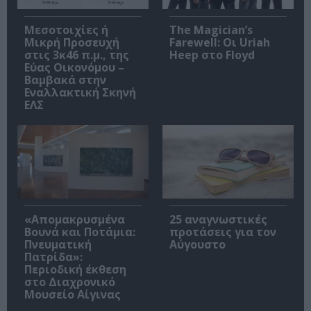
Μεσοτοιχίες ή
The Magician’s
Μικρή Προσευχή
Farewell: Οι Uriah
στις 3κ46 π.μ., της
Heep στο Floyd
Εύας Οικονόμου –
Βαμβακά στην
Εναλλακτική Σκηνή
ΕΛΣ
«Απομακρυσμένα
25 αναγνωστικές
Βουνά και Ποτάμια:
προτάσεις για τον
Πνευματική
Αύγουστο
Πατρίδα»:
Περιοδική έκθεση
στο Διαχρονικό
Μουσείο Αίγινας