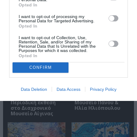
Opted In
I want to opt-out of processing my
Personal Data for Targeted Advertising.
Opted In
Σχετικά Άρθρα
I want to opt-out of Collection, Use,
Retention, Sale, and/or Sharing of my
Personal Data that Is Unrelated with the
Purposes for which it was collected.
Opted In
CONFIRM
«Απομακρυσμένα
Η Ελλάδα μέσα από
Βουνά και Ποτάμια:
τον φακό του
Data Deletion
Data Access
Privacy Policy
Πνευματική
Νικόλαου Τομπάζη:
Πατρίδα»:
Έκθεση στο
Περιοδική έκθεση
Μουσείο Πάνου &
στο Διαχρονικό
Ηλία Ηλιόπουλου
Μουσείο Αίγινας