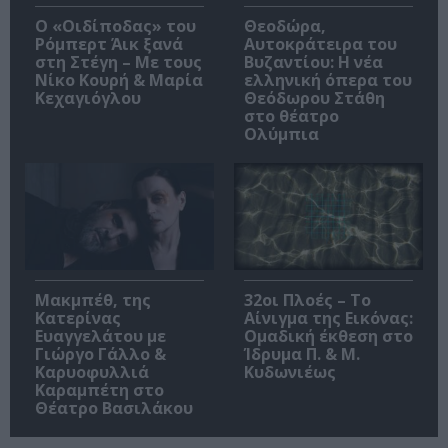
O «Οιδίποδας» του
Θεοδώρα,
Ρόμπερτ Άικ ξανά
Αυτοκράτειρα του
στη Στέγη – Με τους
Βυζαντίου: Η νέα
Νίκο Κουρή & Μαρία
ελληνική όπερα του
Κεχαγιόγλου
Θεόδωρου Στάθη
στο θέατρο
Ολύμπια
Μακμπέθ, της
32οι Πλοές – Το
Κατερίνας
Αίνιγμα της Εικόνας:
Ευαγγελάτου με
Ομαδική έκθεση στο
Γιώργο Γάλλο &
Ίδρυμα Π. & Μ.
Καρυοφυλλιά
Κυδωνιέως
Καραμπέτη στο
Θέατρο Βασιλάκου