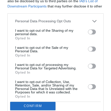
also be disclosed by us to third parties on the
IAB’s List of
Downstream Participants
that may further disclose it to other
Νέοι Διαγωνισμοί
❯
third parties.
Personal Data Processing Opt Outs
Tags
I want to opt-out of the Sharing of my
ΓΚΑΛΕΡΙ ΤΕΧΝΗΣ - ΑΙΘΟΥΣΕΣ ΤΕΧΝΗΣ
personal data.
Opted In
ΔΩΡΕΑΝ ΕΚΔΗΛΩΣΕΙΣ
ΕΙΚΑΣΤΙΚΕΣ ΕΚΘΕΣΕΙΣ
I want to opt-out of the Sale of my
ΚΟΙΝΩΝΙΚΗ ΕΥΘΥΝΗ
Personal Data.
Opted In
ΠΕΙΡΑΜΑΤΙΚΟ - MULTI SHOWS - PERFORMANCE
I want to opt-out of processing my
Personal Data for Targeted Advertising.
Newsletter
Opted In
Κάθε βδομάδα στο e-mail σας τα τελευταία νέα για
I want to opt-out of Collection, Use,
την Τέχνη και τον Πολιτισμό!
Retention, Sale, and/or Sharing of my
Personal Data that Is Unrelated with the
Purposes for which it was collected.
Opted In
CONFIRM