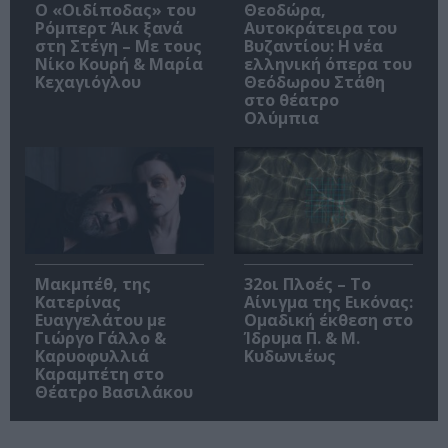
O «Οιδίποδας» του
Θεοδώρα,
Ρόμπερτ Άικ ξανά
Αυτοκράτειρα του
στη Στέγη – Με τους
Βυζαντίου: Η νέα
Νίκο Κουρή & Μαρία
ελληνική όπερα του
Κεχαγιόγλου
Θεόδωρου Στάθη
στο θέατρο
Ολύμπια
Μακμπέθ, της
32οι Πλοές – Το
Κατερίνας
Αίνιγμα της Εικόνας:
Ευαγγελάτου με
Ομαδική έκθεση στο
Γιώργο Γάλλο &
Ίδρυμα Π. & Μ.
Καρυοφυλλιά
Κυδωνιέως
Καραμπέτη στο
Θέατρο Βασιλάκου