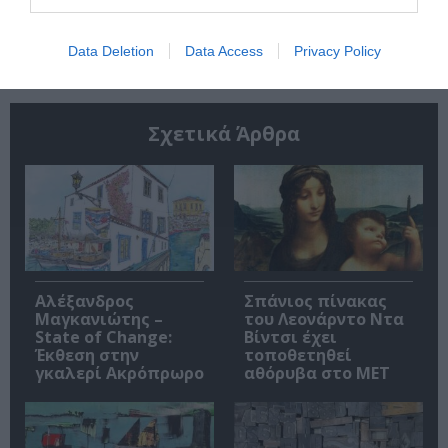
Ακολουθήστε το Culturenow.gr
Data Deletion
Data Access
Privacy Policy
Σχετικά Άρθρα
Αλέξανδρος
Σπάνιος πίνακας
Μαγκανιώτης –
του Λεονάρντο Ντα
State of Change:
Βίντσι έχει
Έκθεση στην
τοποθετηθεί
γκαλερί Ακρόπρωρο
αθόρυβα στο MET