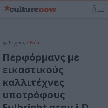
Τέχνες /
Νέα
Περφόρμανς με
εικαστικούς
καλλιτέχνες
υποτρόφους
Fulbright στην i-D