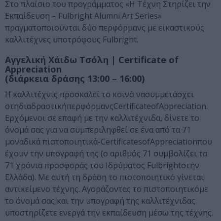
Στο πλαίσιο του προγράμματος «Η Τέχνη Στηρίζει την
Εκπαίδευση – Fulbright Alumni Art Series»
πραγματοποιούνται δύο περφόρμανς με εικαστικούς
καλλιτέχνες υποτρόφους Fulbright.
Αγγελική Χάιδω Τσόλη | Certificate of
Appreciation
(διάρκεια δράσης 13:00 – 16:00)
Η καλλιτέχνις προσκαλεί το κοινό νασυμμετάσχει
στηδιαδραστικήπερφόρμανςCertificateofAppreciation.
Ερχόμενοι σε επαφή με την καλλιτέχνιδα, δίνετε το
όνομά σας για να συμπεριληφθεί σε ένα από τα 71
μοναδικά πιστοποιητικά-CertificatesofAppreciationπου
έχουν την υπογραφή της (ο αριθμός 71 συμβολίζει τα
71 χρόνια προσφοράς του Ιδρύματος Fulbrightστην
Ελλάδα). Με αυτή τη δράση το πιστοποιητικό γίνεται
αντικείμενο τέχνης. Αγοράζοντας το πιστοποιητικόμε
το όνομά σας και την υπογραφή της καλλιτέχνιδας
υποστηρίζετε ενεργά την εκπαίδευση μέσω της τέχνης.