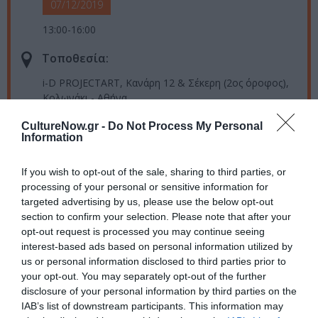
07/12/2019
13:00-16:00
Τοποθεσία:
i-D PROJECTART, Κανάρη 12 & Σέκερη (2ος όροφος),
Κολωνάκι - Αθήνα
CultureNow.gr -
Do Not Process My Personal
i-D Projectart
Information
Πληροφορίες / Κρατήσεις:
If you wish to opt-out of the sale, sharing to third parties, or
processing of your personal or sensitive information for
www.idconceptstores.com/i-d-
targeted advertising by us, please use the below opt-out
projectart
|
www.fulbright.gr
section to confirm your selection. Please note that after your
opt-out request is processed you may continue seeing
Ακολουθήστε το Culturenow.gr στο
Google News
και
interest-based ads based on personal information utilized by
μάθετε πρώτοι όλες τις ειδήσεις
us or personal information disclosed to third parties prior to
your opt-out. You may separately opt-out of the further
Δείτε όλα τα
τελευταία νέα
για την Τέχνη και τον
disclosure of your personal information by third parties on the
IAB’s list of downstream participants. This information may
Πολιτισμό στο
Culturenow.gr