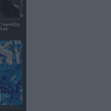
 Τομπάζη:
υλου