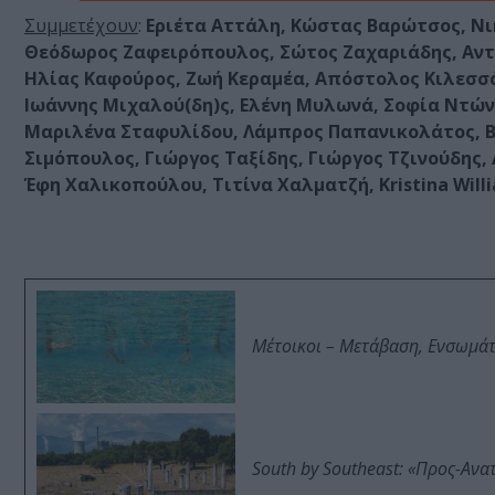
Συμμετέχουν
:
Εριέτα Αττάλη, Κώστας Βαρώτσος, Νι
Θεόδωρος Ζαφειρόπουλος, Σώτος Ζαχαριάδης, Αντ
Ηλίας Καφούρος, Ζωή Κεραμέα, Απόστολος Κιλεσσό
Ιωάννης Μιχαλού(δη)ς, Ελένη Μυλωνά, Σοφία Ντώ
Μαριλένα Σταφυλίδου, Λάμπρος Παπανικολάτος, Β
Σιμόπουλος, Γιώργος Ταξίδης, Γιώργος Τζινούδης
Έφη Χαλικοπούλου, Τιτίνα Χαλματζή, Kristina Will
Μέτοικοι – Μετάβαση, Ενσωμά
South by Southeast: «Προς-Ανα