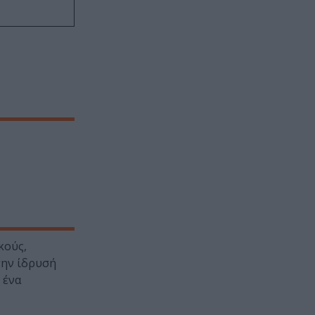
κούς,
την ίδρυσή
 ένα