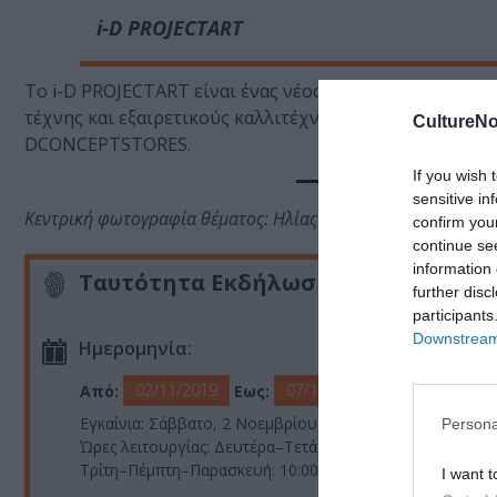
i-D PROJECTART
Το i-D PROJECTART είναι ένας νέος δημιουργικός χώρο
τέχνης και εξαιρετικούς καλλιτέχνες. Τοi-DPROJECTART
CultureNo
DCONCEPTSTORES.
If you wish 
sensitive in
Κεντρική φωτογραφία θέματος: Ηλίας Καφούρος, Followers of 
confirm you
continue se
information 
Ταυτότητα Εκδήλωσης
further disc
participants
Downstream 
Ημερομηνία:
02/11/2019
07/12/2019
Από:
Εως:
Εγκαίνια: Σάββατο, 2 Νοεμβρίου στις 12:00 – 19:00
Persona
Ώρες λειτουργίας: Δευτέρα–Τετάρτη–Σάββατο: 10:00 – 19
Τρίτη–Πέμπτη–Παρασκευή: 10:00– 21:00
I want t