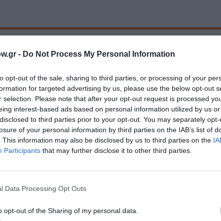
ς, όπου οι επισκέπτες έρχονται σε επαφή με διαφορετικές
 αντανακλά την αισθητική και την αφοσίωση στην άρτια πο
w.gr -
Do Not Process My Personal Information
to opt-out of the sale, sharing to third parties, or processing of your per
formation for targeted advertising by us, please use the below opt-out s
the invisible arc
r selection. Please note that after your opt-out request is processed y
eing interest-based ads based on personal information utilized by us or
disclosed to third parties prior to your opt-out. You may separately opt-
losure of your personal information by third parties on the IAB’s list of
. This information may also be disclosed by us to third parties on the
IA
Participants
that may further disclose it to other third parties.
Τοποθεσία:
i-DPROJECTART, Κανάρη 12 & Σέκερη (2ος όροφος)
Αθήνα
l Data Processing Opt Outs
:00 |
i-D Projectart
o opt-out of the Sharing of my personal data.