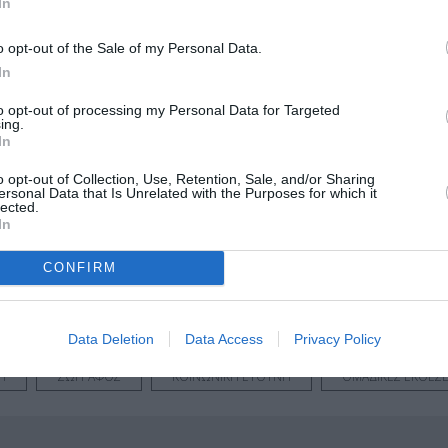
In
o opt-out of the Sale of my Personal Data.
In
to opt-out of processing my Personal Data for Targeted
ing.
gr
In
o opt-out of Collection, Use, Retention, Sale, and/or Sharing
μάθετε πρώτοι όλες τις ειδήσεις
ersonal Data that Is Unrelated with the Purposes for which it
lected.
In
ολιτισμό στο
Culturenow.gr
CONFIRM
r
Δες
Data Deletion
Data Access
Privacy Policy
Η
ΖΩΓΡΑΦΟΣ
ΚΟΙΝΩΝΙΚΗ ΕΥΘΥΝΗ
ΟΜΑΔΙΚΕΣ ΕΚΘΕΣΕ