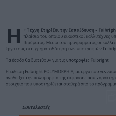
Η
«
Τέχνη Στηρίζει την Εκπαίδευση – Fulbright
πλαίσιο του οποίου εικαστικοί καλλιτέχνες 
Ιδρύματος. Μέσω του προγράμματος,οι καλλιτ
έργα τους στη χρηματοδότηση των υποτροφιών Fulbrig
Τα έσοδα θα διατεθούν για τις υποτροφίες Fulbright.
Η έκθεση Fulbright POLYMORPHIA, με έργα που γενναιό
αναδείξει την πολυμορφία της έκφρασης που χαρακτηρίζ
στοιχείο που υποστηρίζεται σταθερά από το πρόγραμμα
Συντελεστές