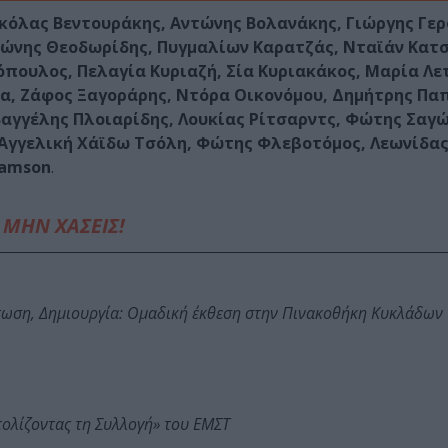
κόλας Βεντουράκης, Αντώνης Βολανάκης, Γιώργης Γε
ώνης Θεοδωρίδης, Πυγμαλίων Καρατζάς, Νταϊάν Κατ
πουλος, Πελαγία Κυριαζή, Σία Κυριακάκος, Μαρία Λε
να, Ζάφος Ξαγοράρης, Ντόρα Οικονόμου, Δημήτρης Πα
αγγέλης Πλοιαρίδης, Λουκίας Ρίτσαρντς, Φώτης Σαγώ
, Αγγελική Χάϊδω Τσόλη, Φώτης Φλεβοτόμος, Λεωνίδα
iamson
.
ΜΗΝ ΧΑΣΕΙΣ!
τωση, Δημιουργία: Ομαδική έκθεση στην Πινακοθήκη Κυκλάδων
τολίζοντας τη Συλλογή» του ΕΜΣΤ