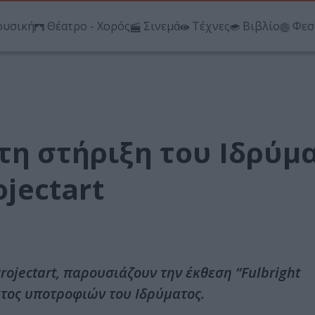
υσική
Θέατρο - Χορός
Σινεμά
Τέχνες
Βιβλίο
Φεσ
τη στήριξη του Ιδρύμ
ojectart
Projectart, παρουσιάζουν την έκθεση “Fulbright
ατος υποτροφιών του Ιδρύματος.