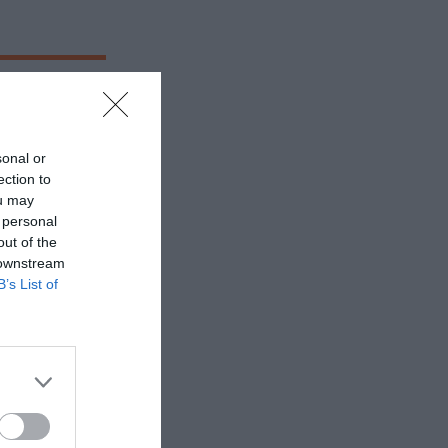
 μορφές
ιότητα των i-
sonal or
ection to
ou may
 personal
out of the
 downstream
B’s List of
, Κολωνάκι -