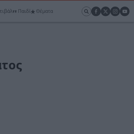
τιβάλ
Παιδί
Θέματα
ατος