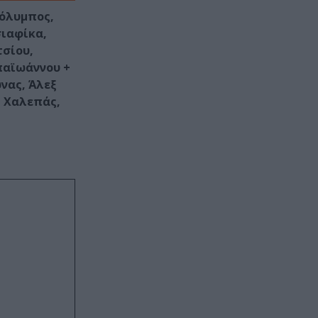
ρόλυμπος,
σιαφίκα,
τσίου,
παϊωάννου +
νας, Άλεξ
ς Χαλεπάς,