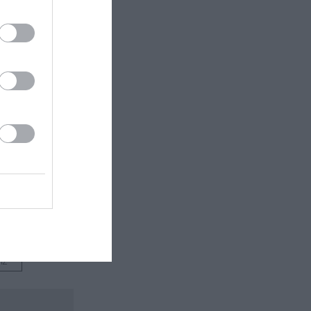
 εδώ!
❯
ΙΣ