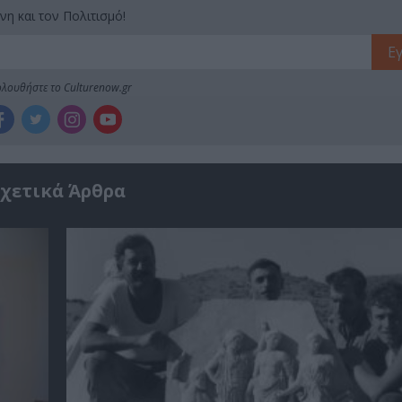
νη και τον Πολιτισμό!
λουθήστε το Culturenow.gr
χετικά Άρθρα