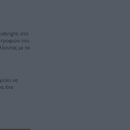
ulbright, στο
ποτροφιών του
λλοντας με τα
χεύει να
α, ένα