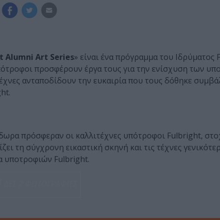
 Alumni Art Series
» είναι ένα πρόγραμμα του Ιδρύματος F
υπότροφοι προσφέρουν έργα τους για την ενίσχυση των υ
έχνες ανταποδίδουν την ευκαιρία που τους δόθηκε συμβά
ht.
δωρα πρόσφεραν οι καλλιτέχνες υπότροφοι Fulbright, στο
ει τη σύγχρονη εικαστική σκηνή και τις τέχνες γενικότερ
 υποτροφιών Fulbright.
ΔΕΣ 2 ΦΩΤΟΓΡΑΦΙΕΣ