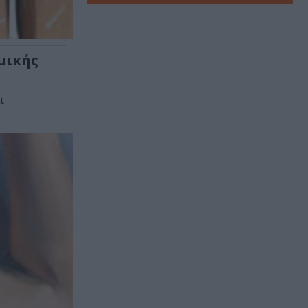
μικής
ι