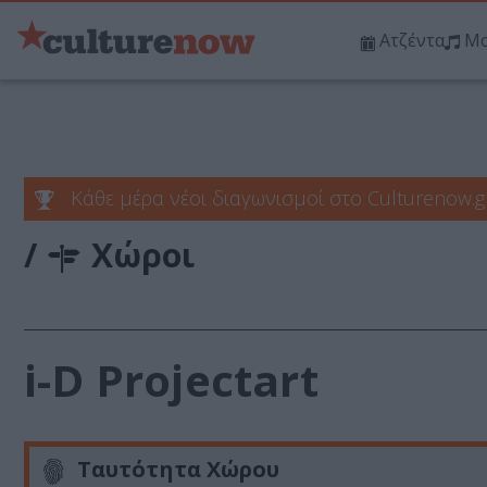
Ατζέντα
Μο
Κάθε μέρα νέοι διαγωνισμοί στο Culturenow.g
/
Χώροι
i-D Projectart
Ταυτότητα Χώρου