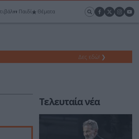
τιβάλ
Παιδί
Θέματα
Δες εδώ!
❯
Τελευταία νέα