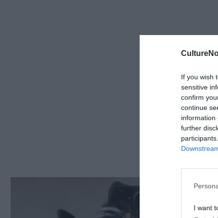
CultureNo
If you wish 
sensitive in
confirm you
continue se
information 
further disc
participants
Downstream 
Persona
I want t