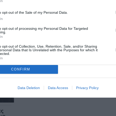
Το Ίδρυμα Fulbright, σε συνεργασία με το i-D Pr
In
παρουσιάζουν...
o opt-out of the Sale of my Personal Data.
In
to opt-out of processing my Personal Data for Targeted
ing.
In
o opt-out of Collection, Use, Retention, Sale, and/or Sharing
ersonal Data that Is Unrelated with the Purposes for which it
lected.
In
CONFIRM
Data Deletion
Data Access
Privacy Policy
ες