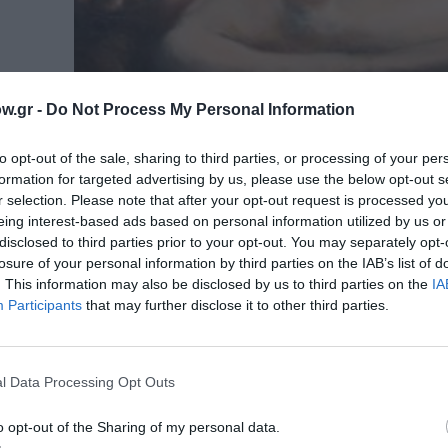
w.gr -
Do Not Process My Personal Information
to opt-out of the sale, sharing to third parties, or processing of your per
formation for targeted advertising by us, please use the below opt-out s
r selection. Please note that after your opt-out request is processed y
ΑΠΟ: 17/12/2019 ΕΩΣ: 20/01/2020
eing interest-based ads based on personal information utilized by us or
disclosed to third parties prior to your opt-out. You may separately opt-
Under 33 – 2020: Ομαδική εικαστικ
losure of your personal information by third parties on the IAB’s list of
στο i-D ProjectArt
. This information may also be disclosed by us to third parties on the
IA
Participants
that may further disclose it to other third parties.
To i-D ProjectArt φιλοξενεί την ομαδική έκθεση
2020»,...
ΑΠΟ: 02/11/2019 ΕΩΣ: 07/12/2019
l Data Processing Opt Outs
Ομαδική έκθεση για τη στήριξη το
Ιδρύματος Fulbright στην i-D Proje
o opt-out of the Sharing of my personal data.