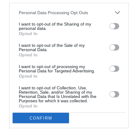
third parties.
Eισιτήρια:
Personal Data Processing Opt Outs
Είσοδος Ελεύθερη
I want to opt-out of the Sharing of my
Πληροφορίες / Κρατήσεις:
personal data.
Opted In
Τηλ.: 2103221801 |
www.idconceptstores.com
I want to opt-out of the Sale of my
Personal Data.
Opted In
Ακολουθήστε το Culturenow.gr στο
Google News
και
μάθετε πρώτοι όλες τις ειδήσεις
I want to opt-out of processing my
Personal Data for Targeted Advertising.
Opted In
Δείτε όλα τα
τελευταία νέα
για την Τέχνη και τον
Πολιτισμό στο
Culturenow.gr
I want to opt-out of Collection, Use,
Retention, Sale, and/or Sharing of my
Personal Data that Is Unrelated with the
Νέοι Διαγωνισμοί
❯
Purposes for which it was collected.
Opted In
Tags
CONFIRM
ΓΚΑΛΕΡΙ ΤΕΧΝΗΣ - ΑΙΘΟΥΣΕΣ ΤΕΧΝΗΣ
ΔΩΡΕΑΝ ΕΚΔΗΛΩΣΕΙΣ
ΕΙΚΑΣΤΙΚΕΣ ΕΚΘΕΣΕΙΣ