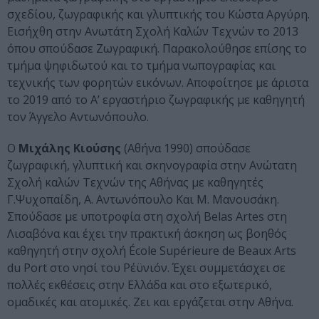
σχεδίου, ζωγραφικής και γλυπτικής του Κώστα Αργύρη.
Εισήχθη στην Ανωτάτη Σχολή Καλών Τεχνών το 2013
όπου σπούδασε Ζωγραφική. Παρακολούθησε επίσης το
τμήμα ψηφιδωτού και το τμήμα νωπογραφίας και
τεχνικής των φορητών εικόνων. Αποφοίτησε με άριστα
το 2019 από το Α’ εργαστήριο ζωγραφικής με καθηγητή
τον Άγγελο Αντωνόπουλο.
Ο
Μιχάλης Κιούσης
(Αθήνα 1990) σπούδασε
ζωγραφική, γλυπτική και σκηνογραφία στην Ανώτατη
Σχολή καλών Τεχνών της Αθήνας με καθηγητές
Γ.Ψυχοπαίδη, Α. Αντωνόπουλο Και Μ. Μανουσάκη.
Σπούδασε με υποτροφία στη σχολή Belas Artes στη
Λισαβόνα και έχει την πρακτική άσκηση ως βοηθός
καθηγητή στην σχολή École Supérieure de Beaux Arts
du Port στο νησί του Ρέϋνιόν. Έχει συμμετάσχει σε
πολλές εκθέσεις στην Ελλάδα και στο εξωτερικό,
ομαδικές και ατομικές. Ζει και εργάζεται στην Αθήνα.