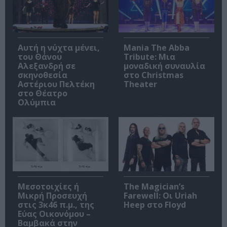
Αυτή η νύχτα μένει,
Mania The Abba
του Θάνου
Tribute: Μια
Αλεξανδρή σε
μοναδική συναυλία
σκηνοθεσία
στο Christmas
Αστέριου Πελτέκη
Theater
στο Θέατρο
Ολύμπια
Μεσοτοιχίες ή
The Magician’s
Μικρή Προσευχή
Farewell: Οι Uriah
στις 3κ46 π.μ., της
Heep στο Floyd
Εύας Οικονόμου –
Βαμβακά στην