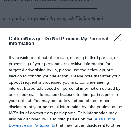
Κεντρική φωτογραφία θέματος: Αλεξάνδρα Καψή
Ταυτότητα Εκδήλωσης
CultureNow.gr -
Do Not Process My Personal
Information
Ημερομηνία:
If you wish to opt-out of the sale, sharing to third parties, or
17/12/2019
20/01/2020
Από:
Εως:
processing of your personal or sensitive information for
Εγκαίνια έκθεσης: Τρίτη 17 Δεκεμβρίου 2019, στις
targeted advertising by us, please use the below opt-out
6.30μμ
section to confirm your selection. Please note that after your
Ώρες λειτουργίας: Δευτέρα, Τετάρτη, Σάββατο 10.00
opt-out request is processed you may continue seeing
-19.00. Τρίτη, Πέμπτη, Παρασκευή, 10.00-21.00
interest-based ads based on personal information utilized by
us or personal information disclosed to third parties prior to
Τοποθεσία:
your opt-out. You may separately opt-out of the further
disclosure of your personal information by third parties on the
i-D ProjectArt, Κανάρη 12, Κολωνάκι
IAB’s list of downstream participants. This information may
also be disclosed by us to third parties on the
IAB’s List of
i-D Projectart
Downstream Participants
that may further disclose it to other