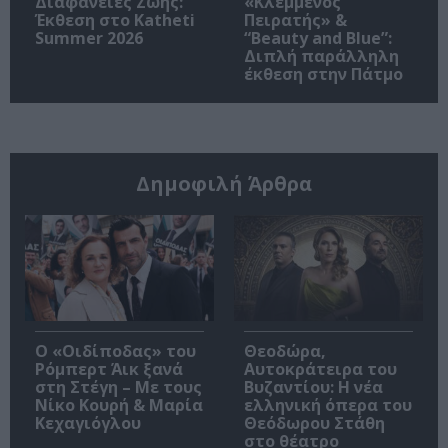
Διαφάνειες Ζωής:
«Κλεμμένος
Έκθεση στο Katheti
Πειρατής» &
Summer 2026
“Beauty and Blue”:
Διπλή παράλληλη
έκθεση στην Πάτμο
Δημοφιλή Άρθρα
O «Οιδίποδας» του
Θεοδώρα,
Ρόμπερτ Άικ ξανά
Αυτοκράτειρα του
στη Στέγη – Με τους
Βυζαντίου: Η νέα
Νίκο Κουρή & Μαρία
ελληνική όπερα του
Κεχαγιόγλου
Θεόδωρου Στάθη
στο θέατρο