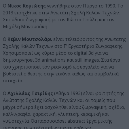
Ο
Νίκος Κομιώτης
γεννήθηκε στον Πύργο το 1990. Το
2013 εισήχθηκε στην Ανωτάτη Σχολή Καλών Τεχνών.
Σπούδασε ζωγραφική με τον Κώστα Τσώλη και τον
Μιχάλη Μανουσάκη.
Ο
Κέβιν Μουτσολάρι
είναι τελειόφοιτος της Ανώτατης
Σχολής Καλών Τεχνών στο Γ’ Εργαστήριο Ζωγραφικής.
Χρησιμοποιεί ως κύριο μέσο το digital 3d για να
δημιουργήσει 3d animations και still images. Στα έργα
του χρησιμοποεί τον ρεαλισμό ως εργαλείο για να
βυθιστεί ο θεατής στην εικόνα καθώς και συμβολικά
στοιχεία.
Ο
Αχιλλέας Τσιρίδης
(Aθήνα 1993) είναι φοιτητής της
Ανώτατης Σχολής Καλών Τεχνών και οι τομείς που
μέχρι σήμερα έχει ασχοληθεί είναι: ζωργαφική, σχέδιο,
καλλιγραφία, χαρακτική, γλυπτική, κεραμική και
γυψοτεχνία. Θα παρουσιάσει abstract έργα μικτής
τεχνικής των τελευταίων πέντε χρόνων.