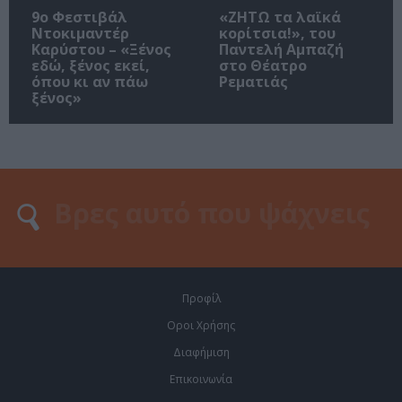
9ο Φεστιβάλ
«ΖΗΤΩ τα λαϊκά
Ντοκιμαντέρ
κορίτσια!», του
Καρύστου – «Ξένος
Παντελή Αμπαζή
εδώ, ξένος εκεί,
στο Θέατρο
όπου κι αν πάω
Ρεματιάς
ξένος»
Προφίλ
Οροι Χρήσης
Διαφήμιση
Επικοινωνία