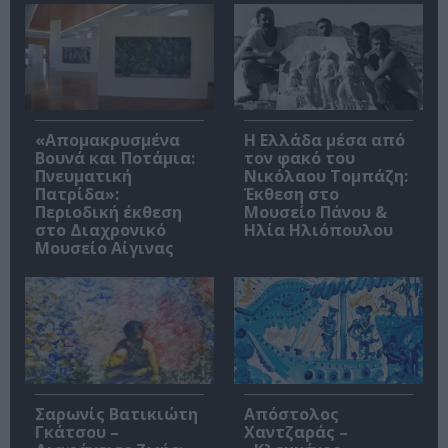
«Απομακρυσμένα
Η Ελλάδα μέσα από
Βουνά και Ποτάμια:
τον φακό του
Πνευματική
Νικόλαου Τομπάζη:
Πατρίδα»:
Έκθεση στο
Περιοδική έκθεση
Μουσείο Πάνου &
στο Διαχρονικό
Ηλία Ηλιόπουλου
Μουσείο Αίγινας
Σαρωνίς Βατικιώτη
Απόστολος
Γκάτσου –
Χαντζαράς –