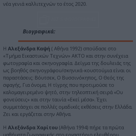
νέα γενιά καλλιτεχνών το έτος 2020.
ΔΕΣ 5 ΦΩΤΟΓΡΑΦΙΕΣ
Βιογραφικά:
Η
Αλεξάνδρα Καψή
( Αθήνα 1992) σπούδασε στο
«Τμήμα Εικαστικών Τεχνών» ΑΚΤΟ και στην συνέχεια
φωτογραφία και σκηνογραφία. Δείγμα της δουλειάς της
ως βοηθός σκηνογράφου/σκηνικά-κουστούμια είναι οι
παραστάσεις: Βόυτσεκ, Ο Βυσσινόκηπος, Ο Θεός της
σφαγής, Για όνομα, Η τίγρης που προτιμούσε το
καλομαγειρεμένο ψητό, στην τηλεοπτική σειρά «Ου
φονεύσεις» και στην ταινία «Εκεί μέσα». Έχει
συμμετάσχει σε πολλές ομαδικές εκθέσεις στην Ελλάδα.
Ζει και εργάζεται στην Αθήνα.
Η
Αλεξάνδρα Χαρίτου
(Αθήνα 1994) πήρε τα πρώτα
μαθήματα ζωγραφικής στο εργαστήριο ελευθέρου