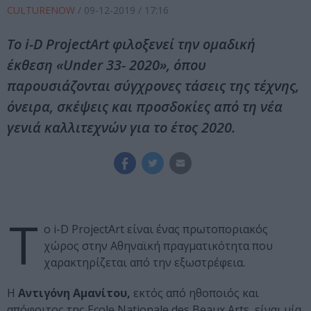
CULTURENOW
/
09-12-2019
/ 17:16
To i-D ProjectArt φιλοξενεί την ομαδική
έκθεση «Under 33- 2020», όπου
παρουσιάζονται σύγχρονες τάσεις της τέχνης,
όνειρα, σκέψεις και προσδοκίες από τη νέα
γενιά καλλιτεχνών για το έτος 2020.
T
o i-D ProjectArt είναι ένας πρωτοποριακός
χώρος στην Αθηναϊκή πραγματικότητα που
χαρακτηρίζεται από την εξωστρέφεια.
Η
Αντιγόνη Αμανίτου,
εκτός από ηθοποιός και
απόφοιτος της Ecole Nationale des Beaux Arts, είναι μία