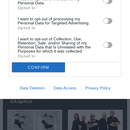
Personal Data.
Opted In
I want to opt-out of processing my
Τελευταία νέα
Personal Data for Targeted Advertising.
Opted In
I want to opt-out of Collection, Use,
Retention, Sale, and/or Sharing of my
Personal Data that Is Unrelated with the
Purposes for which it was collected.
Opted In
CONFIRM
Αυτή η νύχτα μένει,
Mania The Abba
του Θάνου
Tribute: Μια
Αλεξανδρή σε
μοναδική συναυλία
σκηνοθεσία
στο Christmas
Data Deletion
Data Access
Privacy Policy
Αστέριου Πελτέκη
Theater
στο Θέατρο
Ολύμπια