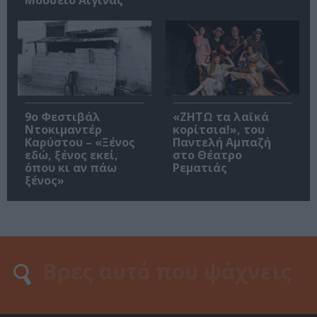
9ο Φεστιβάλ
«ΖΗΤΩ τα λαϊκά
Ντοκιμαντέρ
κορίτσια!», του
Καρύστου – «Ξένος
Παντελή Αμπαζή
εδώ, ξένος εκεί,
στο Θέατρο
όπου κι αν πάω
Ρεματιάς
ξένος»