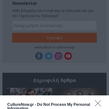
Newsletter
Κάθε βδομάδα στο e-mail σας τα τελευταία νέα για
την Τέχνη και τον Πολιτισμό!
Ακολουθήστε το Culturenow.gr
Δημοφιλή Άρθρα
CultureNow.gr -
Do Not Process My Personal
Information