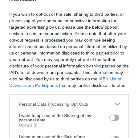
If you wish to opt-out of the sale, sharing to third parties, or
O «Οιδίποδας» του
Θεοδώρα,
Ρόμπερτ Άικ ξανά
Αυτοκράτειρα του
processing of your personal or sensitive information for
στη Στέγη – Με τους
Βυζαντίου: Η νέα
targeted advertising by us, please use the below opt-out
Νίκο Κουρή & Μαρία
ελληνική όπερα του
section to confirm your selection. Please note that after your
Κεχαγιόγλου
Θεόδωρου Στάθη
opt-out request is processed you may continue seeing
στο θέατρο
interest-based ads based on personal information utilized by
Ολύμπια
us or personal information disclosed to third parties prior to
your opt-out. You may separately opt-out of the further
disclosure of your personal information by third parties on the
IAB’s list of downstream participants. This information may
also be disclosed by us to third parties on the
IAB’s List of
Downstream Participants
that may further disclose it to other
third parties.
Μακμπέθ, της
32οι Πλοές – Το
Personal Data Processing Opt Outs
Κατερίνας
Αίνιγμα της Εικόνας:
Ευαγγελάτου με
Ομαδική έκθεση στο
Γιώργο Γάλλο &
Ίδρυμα Π. & Μ.
I want to opt-out of the Sharing of my
personal data.
Καρυοφυλλιά
Κυδωνιέως
Opted In
Καραμπέτη στο
Θέατρο Βασιλάκου
I want to opt-out of the Sale of my