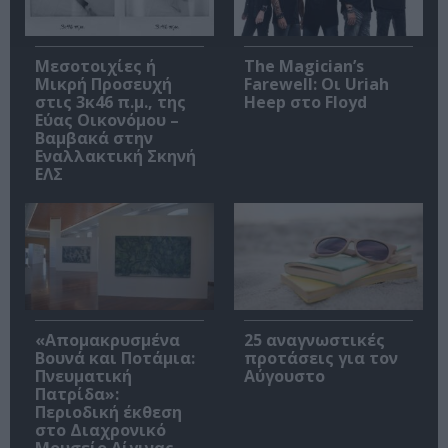
Μεσοτοιχίες ή
The Magician’s
Μικρή Προσευχή
Farewell: Οι Uriah
στις 3κ46 π.μ., της
Heep στο Floyd
Εύας Οικονόμου –
Βαμβακά στην
Εναλλακτική Σκηνή
ΕΛΣ
«Απομακρυσμένα
25 αναγνωστικές
Βουνά και Ποτάμια:
προτάσεις για τον
Πνευματική
Αύγουστο
Πατρίδα»:
Περιοδική έκθεση
στο Διαχρονικό
Μουσείο Αίγινας