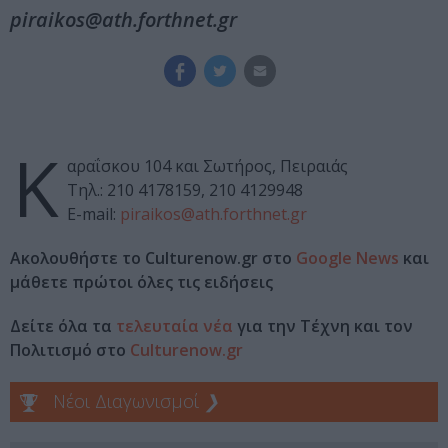
piraikos@ath.forthnet.gr
Κ
αραΐσκου 104 και Σωτήρος, Πειραιάς
Τηλ.: 210 4178159, 210 4129948
E-mail:
piraikos@ath.forthnet.gr
Ακολουθήστε το Culturenow.gr στο
Google News
και
μάθετε πρώτοι όλες τις ειδήσεις
Δείτε όλα τα
τελευταία νέα
για την Τέχνη και τον
Πολιτισμό στο
Culturenow.gr
Νέοι Διαγωνισμοί
❯