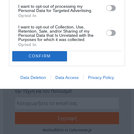
Νέοι Διαγωνισμοί
❯
I want to opt-out of processing my
Personal Data for Targeted Advertising.
Opted In
Tags
I want to opt-out of Collection, Use,
ΕΝΤΕΧΝΟ - ΛΑΪΚΟ - ΠΑΡΑΔΟΣΙΑΚΗ
ΚΑΛΟΚΑΙΡΙΝΑ ΦΕΣΤΙΒΑΛ
Retention, Sale, and/or Sharing of my
Personal Data that Is Unrelated with the
ΚΑΛΟΚΑΙΡΙΝΕΣ ΣΥΝΑΥΛΙΕΣ
ΛΙΖΕΤΑ ΚΑΛΗΜΕΡΗ
Purposes for which it was collected.
Opted In
ΜΕΛΙΝΑ ΚΑΝΑ
ΟΡΦΕΑΣ ΠΕΡΙΔΗΣ
ΣΥΝΑΥΛΙΕΣ 2019
CONFIRM
ΦΕΣΤΙΒΑΛ ΜΟΝΗΣ ΛΑΖΑΡΙΣΤΩΝ
Newsletter
Data Deletion
Data Access
Privacy Policy
Κάθε βδομάδα στο e-mail σας τα τελευταία νέα για
την Τέχνη και τον Πολιτισμό!
Ακολουθήστε το Culturenow.gr