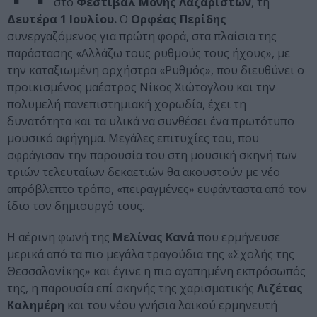
στο
Φεστιβάλ Μονής Λαζαριστών
, τη
Δευτέρα 1 Ιουλίου.
Ο
Ορφέας Περίδης
συνεργαζόμενος για πρώτη φορά, στα πλαίσια της
παράστασης «Αλλάζω τους ρυθμούς τους ήχους», με
την καταξιωμένη ορχήστρα «Ρυθμός», που διευθύνει ο
προικισμένος μαέστρος Νίκος Χιώτογλου και την
πολυμελή πανεπιστημιακή χορωδία, έχει τη
δυνατότητα και τα υλικά να συνθέσει ένα πρωτότυπο
μουσικό αφήγημα. Μεγάλες επιτυχίες του, που
σφράγισαν την παρουσία του στη μουσική σκηνή των
τριών τελευταίων δεκαετιών θα ακουστούν με νέο
απρόβλεπτο τρόπο, «πειραγμένες» ευφάνταστα από τον
ίδιο τον δημιουργό τους.
Η αέρινη φωνή της
Μελίνας Κανά
που ερμήνευσε
μερικά από τα πιο μεγάλα τραγούδια της «Σχολής της
Θεσσαλονίκης» και έγινε η πιο αγαπημένη εκπρόσωπός
της, η παρουσία επί σκηνής της χαρισματικής
Λιζέτας
Καλημέρη
και του νέου γνήσια λαϊκού ερμηνευτή