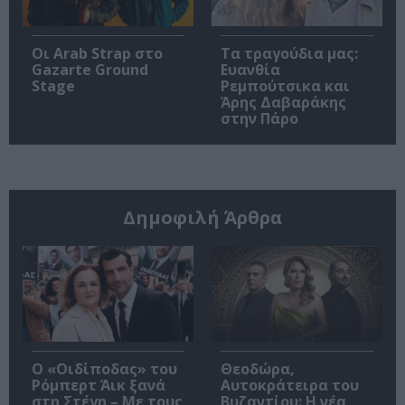
Οι Arab Strap στο
Τα τραγούδια μας:
Gazarte Ground
Ευανθία
Stage
Ρεμπούτσικα και
Άρης Δαβαράκης
στην Πάρο
Δημοφιλή Άρθρα
O «Οιδίποδας» του
Θεοδώρα,
Ρόμπερτ Άικ ξανά
Αυτοκράτειρα του
στη Στέγη – Με τους
Βυζαντίου: Η νέα