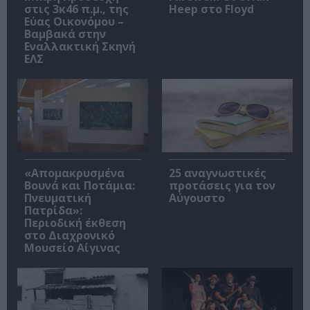
στις 3κ46 π.μ., της
Heep στο Floyd
Εύας Οικονόμου –
Βαμβακά στην
Εναλλακτική Σκηνή
ΕΛΣ
«Απομακρυσμένα
25 αναγνωστικές
Βουνά και Ποτάμια:
προτάσεις για τον
Πνευματική
Αύγουστο
Πατρίδα»:
Περιοδική έκθεση
στο Διαχρονικό
Μουσείο Αίγινας