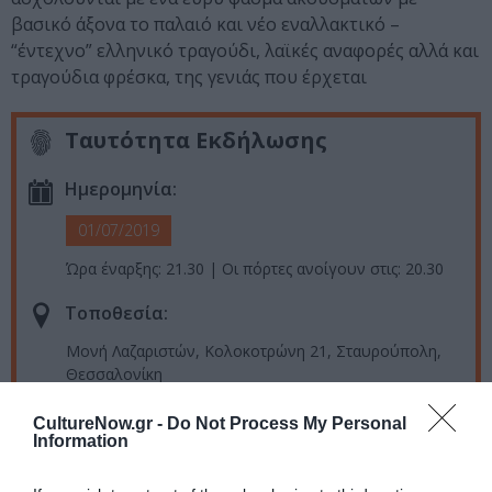
βασικό άξονα το παλαιό και νέο εναλλακτικό –
“έντεχνο” ελληνικό τραγούδι, λαϊκές αναφορές αλλά και
τραγούδια φρέσκα, της γενιάς που έρχεται
Ταυτότητα Εκδήλωσης
Ημερομηνία:
01/07/2019
Ώρα έναρξης: 21.30 | Οι πόρτες ανοίγουν στις: 20.30
Τοποθεσία:
Μονή Λαζαριστών, Κολοκοτρώνη 21, Σταυρούπολη,
Θεσσαλονίκη
Μονή Λαζαριστών
CultureNow.gr -
Do Not Process My Personal
Information
Eισιτήρια: