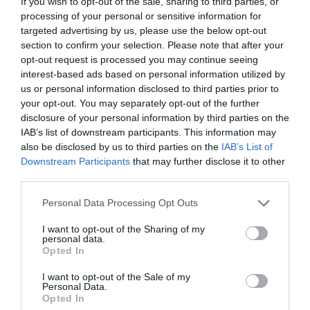
If you wish to opt-out of the sale, sharing to third parties, or
12€ (προπώληση), 14€ (ταμείο), 10€ (ανέργων,
processing of your personal or sensitive information for
μαθητών, ΑμεΑ - μόνο στο ταμείο)
targeted advertising by us, please use the below opt-out
section to confirm your selection. Please note that after your
Προπώληση:
opt-out request is processed you may continue seeing
interest-based ads based on personal information utilized by
Ταμεία Κ.Θ.Β.Ε. (Πλατεία Αριστοτέλους, Βασιλικό
us or personal information disclosed to third parties prior to
Θέατρο) | Σάρωθρον, Ηλιοτρόπιο (κέντρο) | Ελιά
your opt-out. You may separately opt-out of the further
λεμόνι (Μπότσαρη) | Διώροφον (Καλαμαριά) | Jollity
disclosure of your personal information by third parties on the
(Εύοσμος) | Seven Spots |
IAB’s list of downstream participants. This information may
also be disclosed by us to third parties on the
IAB’s List of
Πληροφορίες / Κρατήσεις:
Downstream Participants
that may further disclose it to other
www.monilazariston.gr
third parties.
Personal Data Processing Opt Outs
Ακολουθήστε το Culturenow.gr στο
Google News
και
I want to opt-out of the Sharing of my
μάθετε πρώτοι όλες τις ειδήσεις
personal data.
Opted In
Δείτε όλα τα
τελευταία νέα
για την Τέχνη και τον
I want to opt-out of the Sale of my
Πολιτισμό στο
Culturenow.gr
Personal Data.
Opted In