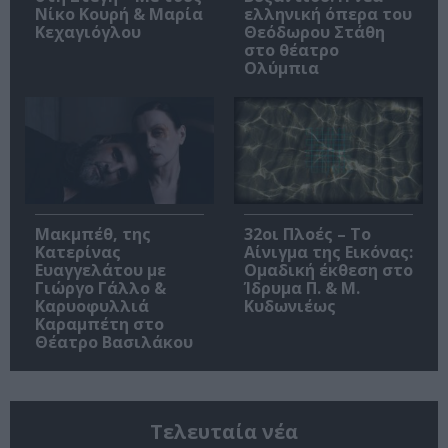
Νίκο Κουρή & Μαρία
ελληνική όπερα του
Κεχαγιόγλου
Θεόδωρου Στάθη
στο θέατρο
Ολύμπια
Μακμπέθ, της
32οι Πλοές – Το
Κατερίνας
Αίνιγμα της Εικόνας:
Ευαγγελάτου με
Ομαδική έκθεση στο
Γιώργο Γάλλο &
Ίδρυμα Π. & Μ.
Καρυοφυλλιά
Κυδωνιέως
Καραμπέτη στο
Θέατρο Βασιλάκου
Τελευταία νέα