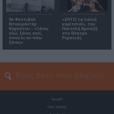
9ο Φεστιβάλ
«ΖΗΤΩ τα λαϊκά
Ντοκιμαντέρ
κορίτσια!», του
Καρύστου – «Ξένος
Παντελή Αμπαζή
εδώ, ξένος εκεί,
στο Θέατρο
όπου κι αν πάω
Ρεματιάς
ξένος»
Προφίλ
Οροι Χρήσης