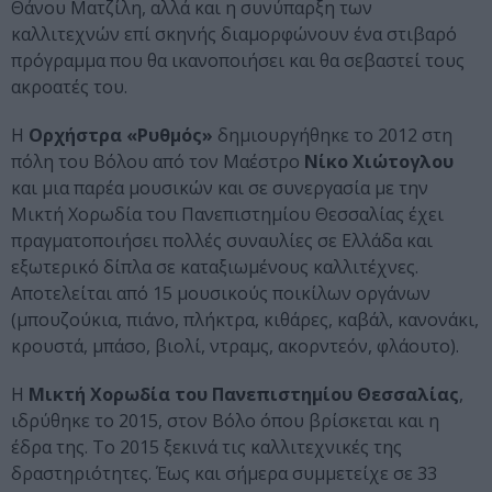
Θάνου Ματζίλη, αλλά και η συνύπαρξη των
καλλιτεχνών επί σκηνής διαμορφώνουν ένα στιβαρό
πρόγραμμα που θα ικανοποιήσει και θα σεβαστεί τους
ακροατές του.
Η
Ορχήστρα «Ρυθμός»
δημιουργήθηκε το 2012 στη
πόλη του Βόλου από τον Μαέστρο
Νίκο Χιώτογλου
και μια παρέα μουσικών και σε συνεργασία με την
Μικτή Χορωδία του Πανεπιστημίου Θεσσαλίας έχει
πραγματοποιήσει πολλές συναυλίες σε Ελλάδα και
εξωτερικό δίπλα σε καταξιωμένους καλλιτέχνες.
Αποτελείται από 15 μουσικούς ποικίλων οργάνων
(μπουζούκια, πιάνο, πλήκτρα, κιθάρες, καβάλ, κανονάκι,
κρουστά, μπάσο, βιολί, ντραμς, ακορντεόν, φλάουτο).
Η
Μικτή Χορωδία του Πανεπιστημίου Θεσσαλίας
,
ιδρύθηκε το 2015, στον Βόλο όπου βρίσκεται και η
έδρα της. Το 2015 ξεκινά τις καλλιτεχνικές της
δραστηριότητες. Έως και σήμερα συμμετείχε σε 33