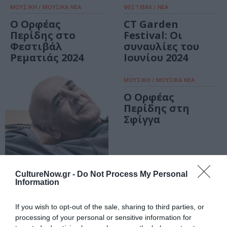
ΜΟΥΣΙΚΗ / ΜΟΥΣΙΚΑ ΝΕΑ
ΦΕΣΤΙΒΑΛ / ΝΕΑ
Ο Ορφέας
CT Garden
Περίδης στο
Festival: Οι
Φεστιβάλ
συναυλίες του
Ρεματιάς 2024
Ιουνίου 2024
ΜΟΥΣΙΚΗ / ΜΟΥΣΙΚΑ ΝΕΑ
Ο Ορφέας
Περίδης στη
Σφίγγα
CultureNow.gr -
Do Not Process My Personal
Information
ΜΟΥΣΙΚΗ / ΜΟΥΣΙΚΑ ΝΕΑ
Ο Ορφέας
If you wish to opt-out of the sale, sharing to third parties, or
Περίδης στο
processing of your personal or sensitive information for
Μύλος club