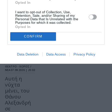
Opted In
I want to opt-out of Collection, Use,
Retention, Sale, and/or Sharing of my
Personal Data that Is Unrelated with the
Τελευταία
Purposes for which it was collected.
Opted In
νέα
CONFIRM
Data Deletion
Data Access
Privacy Policy
ΘΕΑΤΡΟ - ΧΟΡΟΣ /
ΝΕΑ
07.08.2026 | 20.02
Αυτή η
νύχτα
μένει, του
Θάνου
Αλεξανδρή
σε