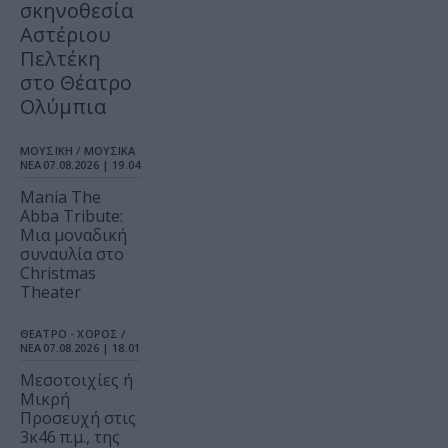
σκηνοθεσία
Αστέριου
Πελτέκη
στο Θέατρο
Ολύμπια
ΜΟΥΣΙΚΗ / ΜΟΥΣΙΚΑ
ΝΕΑ
07.08.2026 | 19.04
Mania The
Abba Tribute:
Μια μοναδική
συναυλία στο
Christmas
Theater
ΘΕΑΤΡΟ - ΧΟΡΟΣ /
ΝΕΑ
07.08.2026 | 18.01
Μεσοτοιχίες ή
Μικρή
Προσευχή στις
3κ46 π.μ., της