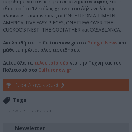
παράθυρο για τον κόσμο του κινηματογράφου, και ο
ίδιος από τα 12 κιόλας χρόνια του δήλωνε λάτρης
κλασικών ταινιών όπως οι ONCE UPON A TIME IN
AMERICA, FIVE EASY PIECES, ONE FLEW OVER THE
CUCKOO’S NEST, THE GODFATHER και CASABLANCA.
Ακολουθήστε το Culturenow.gr στο
Google News
και
μάθετε πρώτοι όλες τις ειδήσεις
Δείτε όλα τα
τελευταία νέα
για την Τέχνη και τον
Πολιτισμό στο
Culturenow.gr
Νέοι Διαγωνισμοί
❯
Tags
ΔΡΑΜΑΤΙΚΗ - ΚΟΙΝΩΝΙΚΗ
Newsletter