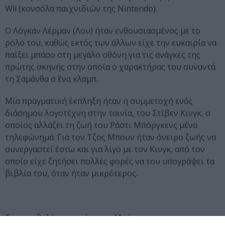
Wii (κονσόλα παιχνιδιών της
Nintendo
).
Ο Λόγκαν Λέρμαν (Λου) ήταν ενθουσιασμένος με το
ρόλο του, καθώς εκτός των άλλων είχε την ευκαιρία να
παίξει μπάσο στη μεγάλο οθόνη για τις ανάγκες της
πρώτης σκηνής στην οποία ο χαρακτήρας του συναντά
τη Σαμάνθα σ΄ ένα κλαμπ.
Μία πραγματική έκπληξη ήταν η συμμετοχή ενός
διάσημου λογοτέχνη στην ταινία, του Στίβεν Κινγκ, ο
οποίος αλλάζει τη ζωή του Ράστι Μπόργκενς μ΄ένα
τηλεφώνημά. Για τον Τζος Μπουν ήταν όνειρο ζωής να
συνεργαστεί έστω και για λίγο με τον Κινγκ, από τον
οποίο είχε ζητήσει πολλές φορές να του υπογράψει τα
βιβλία του, όταν ήταν μικρότερος.
Το παραθαλάσσιο σπίτι των Μπόργκενς και η