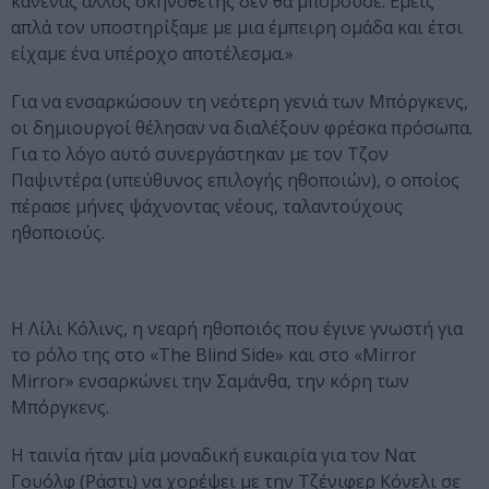
κανένας άλλος σκηνοθέτης δεν θα μπορούσε. Εμείς
απλά τον υποστηρίξαμε με μια έμπειρη ομάδα και έτσι
είχαμε ένα υπέροχο αποτέλεσμα.»
Για να ενσαρκώσουν τη νεότερη γενιά των Μπόργκενς,
οι δημιουργοί θέλησαν να διαλέξουν φρέσκα πρόσωπα.
Για το λόγο αυτό συνεργάστηκαν με τον Τζον
Παψιντέρα (υπεύθυνος επιλογής ηθοποιών), ο οποίος
πέρασε μήνες ψάχνοντας νέους, ταλαντούχους
ηθοποιούς.
Η Λίλι Κόλινς, η νεαρή ηθοποιός που έγινε γνωστή για
το ρόλο της στο «The Blind Side» και στο «Mirror
Mirror» ενσαρκώνει την Σαμάνθα, την κόρη των
Μπόργκενς.
Η ταινία ήταν μία μοναδική ευκαιρία για τον Νατ
Γουόλφ (Ράστι) να χορέψει με την Τζένιφερ Κόνελι σε