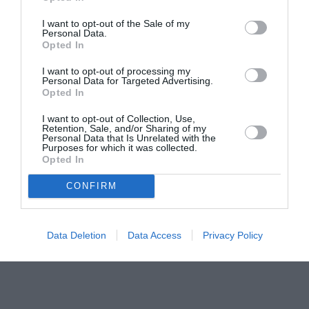
ταινία. Εξάλλου, σύμφωνα με τα λεγόμενά του, η
μουσική και η συγγραφή πάνε πάντα χέρι-χέρι στην
I want to opt-out of the Sale of my
Personal Data.
περίπτωσή του. Όπως αναφέρει χαρακτηριστικά, «το να
Opted In
‘παντρέψεις’ συγκεκριμένα τραγούδια με την ιστορία
που λες είναι ένα βασικό μέρος της διαδικασίας
I want to opt-out of processing my
Personal Data for Targeted Advertising.
συγγραφής ενός σεναρίου. Πολλοί που διάβασαν το
Opted In
σενάριο και παράλληλα κατέβασαν τα προτεινόμενα
I want to opt-out of Collection, Use,
τραγούδια από το iTunes, παραδέχτηκαν ότι η μουσική
Retention, Sale, and/or Sharing of my
που συνόδευε το κείμενο τους έδωσε μια σαφή ιδέα για
Personal Data that Is Unrelated with the
Purposes for which it was collected.
την αίσθηση και το χαρακτήρα της ταινίας. Παράλληλα,
Opted In
ο Μπουν μοίρασε μουσικά κομμάτια στον κάθε ένα από
CONFIRM
τους πρωταγωνιστές, οπότε όλοι τους είχαν το
προσωπικό τους
playlist
, βασισμένο στους χαρακτήρες
τους. Επίσης, πολλοί από τους ηθοποιούς είχαν
Data Deletion
Data Access
Privacy Policy
συνεχώς τα iPods στα αυτιά τους, όσο ήταν στο πλατό
και προετοιμάζονταν για τα γυρίσματα.