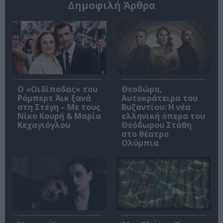
Δημοφιλή Άρθρα
O «Οιδίποδας» του
Θεοδώρα,
Ρόμπερτ Άικ ξανά
Αυτοκράτειρα του
στη Στέγη – Με τους
Βυζαντίου: Η νέα
Νίκο Κουρή & Μαρία
ελληνική όπερα του
Κεχαγιόγλου
Θεόδωρου Στάθη
στο θέατρο
Ολύμπια