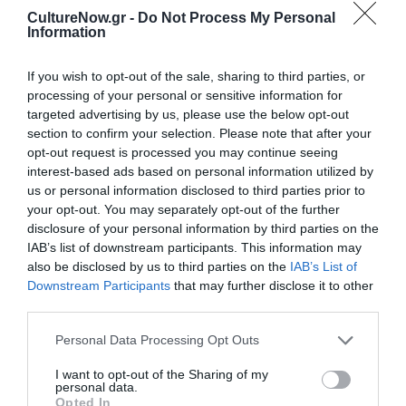
διακόσμησή του παίζουν κεντρικό ρόλο στην ταινία. Τα
CultureNow.gr -
Do Not Process My Personal
γυρίσματα έγιναν στο Wilmington της Βόρειας
Information
Καρολίνα. Ο υπεύθυνος σχεδιασμού παραγωγής, Τζον
Σάντερς, θέλησε να συγκεντρώσει στο σπίτι ένα
If you wish to opt-out of the sale, sharing to third parties, or
συνονθύλευμα από στοιχεία που να του δίνουν ζωή και
processing of your personal or sensitive information for
targeted advertising by us, please use the below opt-out
να αναδεικνύουν το μίγμα των προσωπικοτήτων που
section to confirm your selection. Please note that after your
πρωταγωνιστούν στην ταινία και που ήταν οι ένοικοί
opt-out request is processed you may continue seeing
του.
interest-based ads based on personal information utilized by
us or personal information disclosed to third parties prior to
your opt-out. You may separately opt-out of the further
disclosure of your personal information by third parties on the
Καθώς η ταινία είναι ιδιαίτερα συναισθηματική, ο Τζος
IAB’s list of downstream participants. This information may
Μπουν ήξερε από την αρχή ότι η μουσική θα ήταν ένα
also be disclosed by us to third parties on the
IAB’s List of
ιδιαίτερα σημαντικό στοιχείο της αφήγησης. Αυτό το
Downstream Participants
that may further disclose it to other
είχε συνέχεια στο μυαλό του όσο έγραφε το σενάριο
third parties.
και δούλευε με τους ηθοποιούς. Κατά τη διάρκεια
Personal Data Processing Opt Outs
συγγραφής του σεναρίου, στο μυαλό του Μπουν
έρχονταν πολλά μουσικά κομμάτια που τα σημείωνε και
I want to opt-out of the Sharing of my
personal data.
αργότερα πολλά από αυτά κατέληξαν να μπουν στην
Opted In