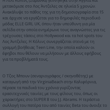
Η Λίλι Κόλινς (Σαμάνθα) γεννήθηκε στην Αγγλία και
μετακόμισε στο Λος Άντζελες σε ηλικία 5 χρονών.
Ανακάλυψε το πάθος της για τη δημοσιογραφία στα 15
και άρχισε να εργάζεται για το δημοφιλές περιοδικό
μόδας ELLE GIRL
UK
, όπου ήταν υπεύθυνη για μία
σελίδα στην οποία ενημέρωνε τους αναγνώστες για τις
τρέχουσες τάσεις στο Hollywood και τα
hot
spots
του
Λος Άντζελες. Η Κόλινς συνεργάζεται στενά με τη
γραμμή βοήθειας
Teen
Line
, την οποία καλούν οι
έφηβοι που θέλουν να μιλήσουν με άλλους εφήβους
για τα προβλήματά τους.
Ο Τζος Μπουν (σεναριογράφος / σκηνοθέτης) με
καταγωγή από την
Virginia
Beach
στην Καλιφόρνια,
πέρασε τα παιδικά του χρόνια γυρίζοντας
ερασιτεχνικές ταινίες με τους φίλους του, όπως οι
χαρακτήρες στο SUPER 8 του J.J. Abrams. Η τεράστια
συλλογή του πατέρα του από ταινίες Beta του άνοιξε το