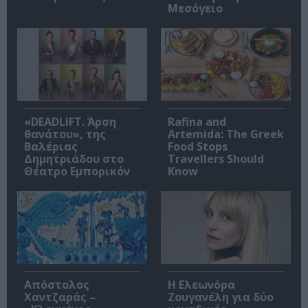
Μεσόγειο
«DEADLIFT. Άρση
Rafina and
θανάτου», της
Artemida: The Greek
Βαλέριας
Food Stops
Δημητριάδου στο
Travellers Should
Θέατρο Εμπορικόν
Know
Απόστολος
Η Ελεωνόρα
Χαντζαράς –
Ζουγανέλη για δύο