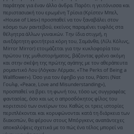
παράτησε για έναν άλλο άνδρα. Παρότι η γειτόνισσα και
περιστασιακή του ερωμένη Τρίσια (Κρίστεν Μπελ,
«
House
of
Lies
») προσπαθεί να τον ξαναβάλει στον
κόσμο των ραντεβού, εκείνος παραμένει τυφλός στα
θέλγητρα άλλων γυναικών. Την ίδια στιγμή, η
ανεξάρτητη φοιτήτρια κόρη του, Σαμάνθα, (Λίλι Κόλινς,
Mirror
Mirror
) ετοιμάζεται για την κυκλοφορία του
πρώτου της μυθιστορήματος, βάζοντας φρένο ακόμη
και στην σκέψη της πρώτης αγάπης με τον αθεράπευτα
ρομαντικό Λου (Λόγκαν Λέρμαν, «
The
Perks
of
Being
a
Wallflower
»). Όσο για τον έφηβο γιο του, Ράστι (Νατ
Γουλφ, «
Peace
,
Love
and
Misunderstanding
»),
προσπαθεί να βρει τη φωνή του, τόσο ως συγγραφέας
φαντασίας, όσο και ως ο απροσδόκητος φίλος του
κοριτσιού των ονείρων του. Καθώς οι τρεις ιστορίες
περιπλέκονται και κορυφώνονται κατά τη διάρκεια των
διακοπών, θα φέρουν στους Μπόργκενς αναπάντεχες
αποκαλύψεις σχετικά με το πώς ένα τέλος μπορεί να