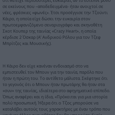
ότι θα είχε περισσότερες ευκαιρίες αν το έστελνε μόνο
σε εκείνους που –αποδεδειγμένα- ήταν ανοιχτοί σε
νέες, φρέσκιες «φωνές». Έτσι προσέγγισε την Τζούντι
Κάιρο, η οποία είχε δώσει την ευκαιρία στον
πρωτοεμφανιζόμενο σεναριογράφο και σκηνοθέτη
Σκοτ Κουπερ της ταινίας «Crazy Heart», η οποία
κέρδισε 2 Όσκαρ (Α’ Ανδρικού Ρόλου για τον Τζεφ
Μπρίτζες και Μουσικής).
Η Κάιρο δεν είχε κανέναν ενδοιασμό στο να
εμπιστευθεί τον Μπουν για την ταινία, παρόλο που
ήταν η πρώτη του. Το αντίθετο μάλιστα. Σκέφτηκε ότι
το γεγονός ότι ο Μπουν ήταν πρωτάρης θα ήταν στα
«συν» της ταινίας, ιδιαίτερα στο αφηγηματικό επίπεδο.
Όπως αναφέρει και η ίδια, «Πρόκειται για μια ιστορία
πολύ προσωπική. Ήξερα ότι ο Τζος μπορούσε να
καταλάβει αυτούς τους χαρακτήρες με έναν τρόπο που