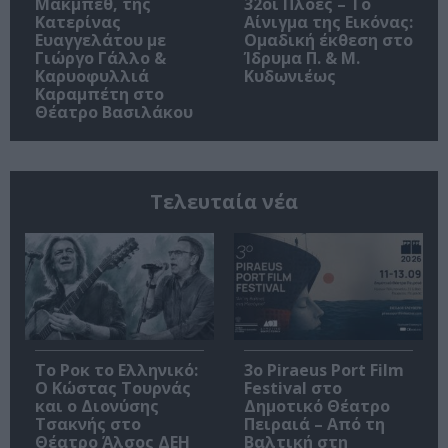
Μακμπέθ, της
32οι Πλοές – Το
Κατερίνας
Αίνιγμα της Εικόνας:
Ευαγγελάτου με
Ομαδική έκθεση στο
Γιώργο Γάλλο &
Ίδρυμα Π. & Μ.
Καρυοφυλλιά
Κυδωνιέως
Καραμπέτη στο
Θέατρο Βασιλάκου
Τελευταία νέα
Το Ροκ το Ελληνικό:
3o Piraeus Port Film
Ο Κώστας Τουρνάς
Festival στο
και ο Διονύσης
Δημοτικό Θέατρο
Τσακνής στο
Πειραιά – Από τη
Θέατρο Άλσος ΔΕΗ
Βαλτική στη