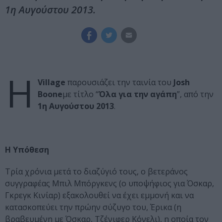
1η Αυγούστου 2013.
Η
Village
παρουσιάζει την ταινία του
Josh
Boone
με τίτλο “
Όλα για την αγάπη
”, από την
1η Αυγούστου 2013
.
Η Υπόθεση
Τρία χρόνια μετά το διαζύγιό τους, ο βετεράνος
συγγραφέας Μπιλ Μπόργκενς (ο υποψήφιος για Όσκαρ,
Γκρεγκ Κινίαρ) εξακολουθεί να έχει εμμονή και να
κατασκοπεύει την πρώην σύζυγο του, Έρικα (η
βραβευμένη με Όσκαρ, Τζένιφερ Κόνελι), η οποία τον