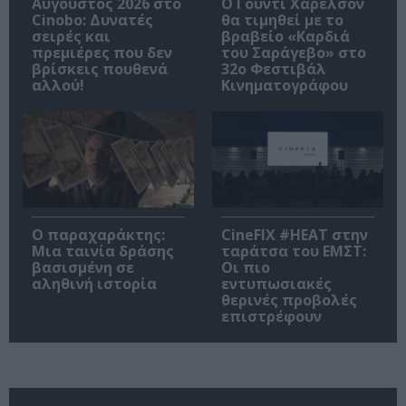
Αύγουστος 2026 στο
Ο Γούντι Χάρελσον
Cinobo: Δυνατές
θα τιμηθεί με το
σειρές και
βραβείο «Καρδιά
πρεμιέρες που δεν
του Σαράγεβο» στο
βρίσκεις πουθενά
32ο Φεστιβάλ
αλλού!
Κινηματογράφου
Ο παραχαράκτης:
CineFIX #ΗΕΑΤ στην
Μια ταινία δράσης
ταράτσα του ΕΜΣΤ:
βασισμένη σε
Οι πιο
αληθινή ιστορία
εντυπωσιακές
θερινές προβολές
επιστρέφουν