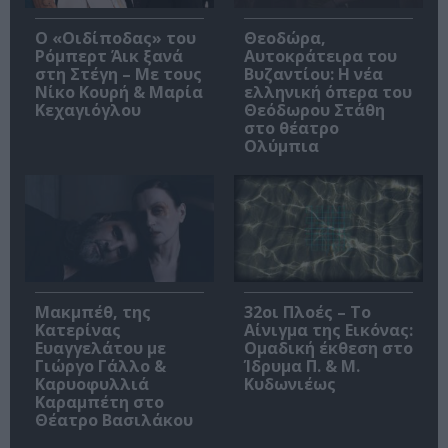
O «Οιδίποδας» του
Θεοδώρα,
Ρόμπερτ Άικ ξανά
Αυτοκράτειρα του
στη Στέγη – Με τους
Βυζαντίου: Η νέα
Νίκο Κουρή & Μαρία
ελληνική όπερα του
Κεχαγιόγλου
Θεόδωρου Στάθη
στο θέατρο
Ολύμπια
Μακμπέθ, της
32οι Πλοές – Το
Κατερίνας
Αίνιγμα της Εικόνας:
Ευαγγελάτου με
Ομαδική έκθεση στο
Γιώργο Γάλλο &
Ίδρυμα Π. & Μ.
Καρυοφυλλιά
Κυδωνιέως
Καραμπέτη στο
Θέατρο Βασιλάκου