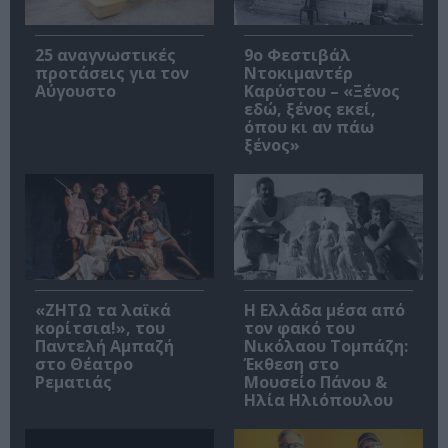
25 αναγνωστικές
9ο Φεστιβάλ
προτάσεις για τον
Ντοκιμαντέρ
Αύγουστο
Καρύστου – «Ξένος
εδώ, ξένος εκεί,
όπου κι αν πάω
ξένος»
«ΖΗΤΩ τα λαϊκά
Η Ελλάδα μέσα από
κορίτσια!», του
τον φακό του
Παντελή Αμπαζή
Νικόλαου Τομπάζη:
στο Θέατρο
Έκθεση στο
Ρεματιάς
Μουσείο Πάνου &
Ηλία Ηλιόπουλου