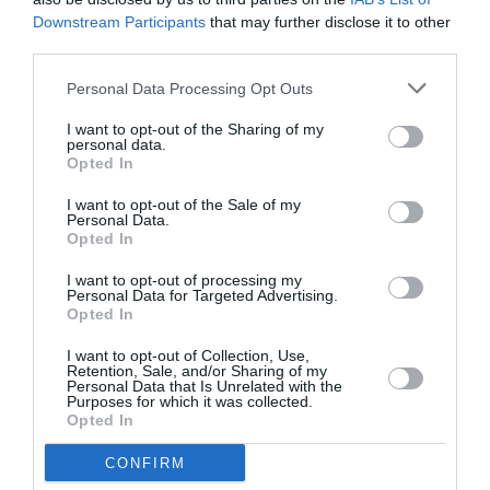
ΔΙΑΡΚΕΙΑ:
120’
Downstream Participants
that may further disclose it to other
third parties.
Η παράσταση θα αποδοθεί στα αγγλικά, με ελληνικούς
υπέρτιτλους
Personal Data Processing Opt Outs
ΚΑΛΟΚΑΙΡΙΝΗ ΠΕΡΙΟΔΕΙΑ 2026
I want to opt-out of the Sharing of my
personal data.
Opted In
ΕΛΛΑΔΑ
10 Ιουλίου Αρχαίο Θέατρο Επιδαύρου
I want to opt-out of the Sale of my
11 Ιουλίου Αρχαίο Θέατρο Επιδαύρου
Personal Data.
Opted In
15 Ιουλίου Θέατρο Βράχων «Μελίνα Μερκούρη»,
Φεστιβάλ Στη Σκιά των Βράχων, Βύρωνα Αθήνα
I want to opt-out of processing my
17 Ιουλίου Θέατρο Πέτρας, Διεθνές Φεστιβάλ Πέτρας,
Personal Data for Targeted Advertising.
Opted In
Πετρούπολη, Αθήνα
18 Ιουλίου Βεάκειο Θέατρο, Πειραιάς
I want to opt-out of Collection, Use,
Retention, Sale, and/or Sharing of my
20 Ιουλίου Αμφιθέατρο Σίβηρης Χαλκιδικής, Φεστιβάλ
Personal Data that Is Unrelated with the
Κασσάνδρας
Purposes for which it was collected.
Opted In
22 Ιουλίου Θέατρο Γης Θεσσαλονίκη
24 Ιουλίου Κατράκειο Θέατρο, Νίκαια, Αθήνα
CONFIRM
26 Αυγούστου Θέατρο Φλόκα, Αρχαία Ολυμπία