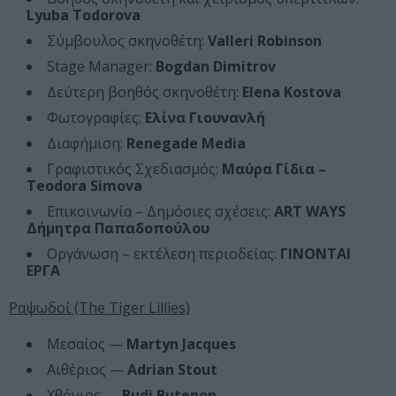
Lyuba Todorova
Σύμβουλος σκηνοθέτη:
Valleri Robinson
Stage Manager:
Bogdan Dimitrov
Δεύτερη βοηθός σκηνοθέτη:
Elena Kostova
Φωτογραφίες:
Ελίνα Γιουνανλή
Διαφήμιση:
Renegade Media
Γραφιστικός Σχεδιασμός:
Μαύρα Γίδια –
Τeodora Simova
Επικοινωνία – Δημόσιες σχέσεις:
ART WAYS
Δήμητρα Παπαδοπούλου
Οργάνωση – εκτέλεση περιοδείας:
ΓΙΝΟΝΤΑΙ
ΕΡΓΑ
Ραψωδοί (The Tiger Lillies)
Μεσαίος —
Martyn Jacques
Aιθέριος —
Adrian Stout
Χθόνιος —
Budi Butenop