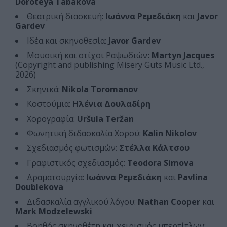
Doroteya Tabakova
Θεατρική διασκευή:
Ιωάννα Ρεμεδιάκη
και
Javor
Gardev
Ιδέα και σκηνοθεσία:
Javor Gardev
Μουσική και στίχοι Ραψωδιών
: Martyn Jacques
(Copyright and publishing Misery Guts Music Ltd.,
2026)
Σκηνικά:
Nikola Toromanov
Κοστούμια:
Ηλένια Δουλαδίρη
Χορογραφία:
Uršula Teržan
Φωνητική διδασκαλία Χορού:
Kalin Nikolov
Σχεδιασμός φωτισμών:
Στέλλα Κάλτσου
Γραφιστικός σχεδιασμός:
Teodora Simova
Δραματουργία:
Ιωάννα Ρεμεδιάκη
και
Pavlina
Doublekova
Διδασκαλία αγγλικού λόγου:
Nathan Cooper
και
Mark Modzelewski
Βοηθός σκηνοθέτη και χειρισμός υπερτίτλων: