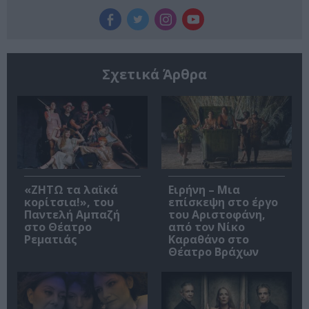
Σχετικά Άρθρα
«ΖΗΤΩ τα λαϊκά
Ειρήνη – Μια
κορίτσια!», του
επίσκεψη στο έργο
Παντελή Αμπαζή
του Αριστοφάνη,
στο Θέατρο
από τον Νίκο
Ρεματιάς
Καραθάνο στο
Θέατρο Βράχων