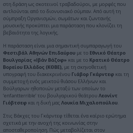
στη δράση ως σκοτεινοί τραβαδούροι, με μορφές που
αντλούνται από το διονυσιακό σύμπαν. Από αυτή τη
σύμπραξη Οργανισμών, σωμάτων και ζωντανής
μουσικής προκύπτει μια παράσταση που κλονίζει τη
βεβαιότητα της λογικής.
Η παράσταση είναι μια σημαντική συμπαραγωγή του
Φεστιβάλ Αθηνών Επιδαύρου
με το
Εθνικό Θέατρο
Βουλγαρίας «Ιβάν Βάζοφ»
και με το
Κρατικό Θέατρο
Βορείου Ελλάδος (ΚΘΒΕ),
με τη σκηνοθετική
υπογραφή του διακεκρινένου
Γιάβορ Γκάρντεφ
και τη
συμμετοχή ενός μεικτού θιάσου Ελλήνων και
Βούλγαρων ηθοποιών μεταξύ των οποίων το
‘enfantterrible’ του βουλγαρικού θεάτρου
Λεονίντ
Γιόβτσεφ
και η δική μας
Λουκία Μιχαλοπούλου
.
Στις Βάκχες του Γκάρντεφ τίθεται ένα καίριο ερώτημα
σχετικά με την ανοχή της κοινωνίας στην
αποσταθεροποίηση. Πώς μεταβολίζεται στον