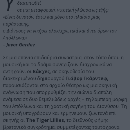
Υ
διατυπωθεί
σε μια μεταφορική, νιτσεϊκή γλώσσα ως εξής:
«Είναι δυνατόν, έστω και μόνο στο πλαίσιο μιας
παράστασης,
ο Διόνυσος να νικήσει ολοκληρωτικά και άνευ όρων τον
Απόλλωνα;»
–
Javor Gardev
Σε μια σπάνια επιδαύρια συναστρία, στον τόπο όπου η
μουσική και το δράμα συνεχίζουν διαχρονικά να
αντηχούν, οι
Βάκχες
, σε σκηνοθεσία του
διακεκριμένου δημιουργού
Γιάβορ Γκάρντεφ,
παρουσιάζονται στο αρχαίο θέατρο ως μια σκηνική
ανάγνωση που απορρυθμίζει την αιώνια διαπάλη
ανάμεσα σε δυο θεμελιώδεις αρχές – τη λαμπερή μορφή
του Απόλλωνα και τη χαοτική σαγήνη του Διονύσου. Τη
μουσική υπογράφουν και ερμηνεύουν ζωντανά επί
σκηνής οι
The Tiger Lillies,
το διεθνούς φήμης
βρετανικό συγκρότημα, συμμετέχοντας ταυτόχρονα