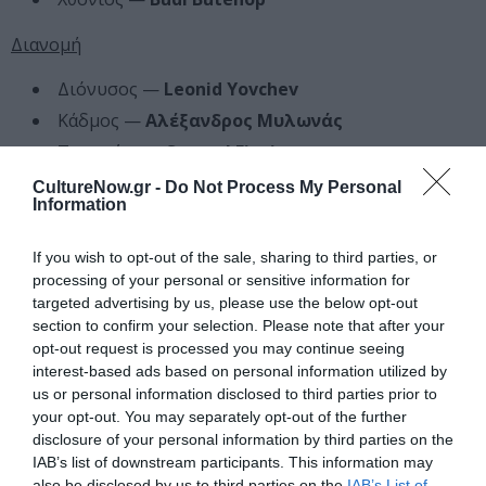
Διανομή
Διόνυσος —
Leonid Yovchev
Κάδμος —
Αλέξανδρος Μυλωνάς
Τειρεσίας —
Samuel Finzi
Αγαύη —
Λουκία Μιχαλοπούλου
CultureNow.gr -
Do Not Process My Personal
Information
Πενθέας —
Mιχαήλ Ταμπακάκης
Υπηρέτης —
Ivan Nikolov
If you wish to opt-out of the sale, sharing to third parties, or
Πρώτος Αγγελιαφόρος —
Ivan Yurukov
processing of your personal or sensitive information for
targeted advertising by us, please use the below opt-out
Δεύτερος Αγγελιαφόρος —
Martin Dimitrov
section to confirm your selection. Please note that after your
Χορός των Βακχών —
Νεφέλη Ανθοπούλου,
opt-out request is processed you may continue seeing
Aλεξάνδα Γαϊδατζή, Ξένια
Γραμματικού, Ευθυμία
interest-based ads based on personal information utilized by
Δανιηλίδου, Ζωή Ευθυμίου, Ελένη Θυμιοπούλου,
us or personal information disclosed to third parties prior to
Αγγελική Κιντώνη, Πολυξένη Σπυροπούλου,
your opt-out. You may separately opt-out of the further
Δανάη Σταματοπούλου, Nadya
Keranova,
disclosure of your personal information by third parties on the
Kremena Slavcheva, Alexandra Svilenova
IAB’s list of downstream participants. This information may
also be disclosed by us to third parties on the
IAB’s List of