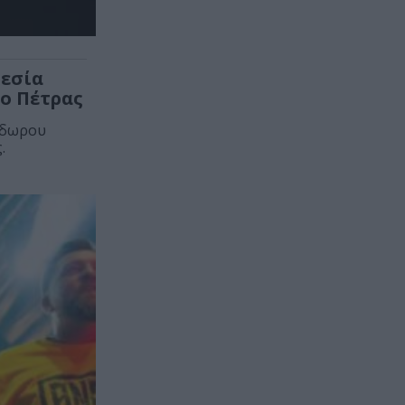
θεσία
ο Πέτρας
όδωρου
.