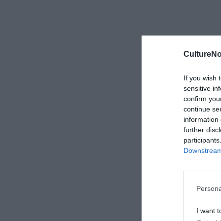
CultureNo
If you wish 
sensitive in
confirm you
continue se
information 
further disc
participants
Downstream 
Persona
I want t