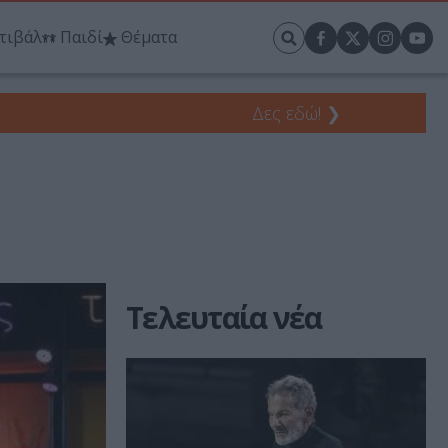
τιβάλ
Παιδί
Θέματα
Δες εδώ!
❯
Τελευταία νέα