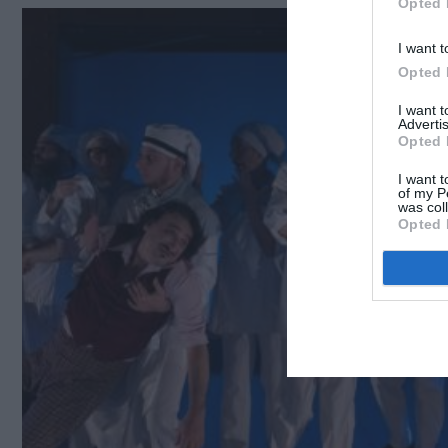
Opted 
I want t
Opted 
I want 
Advertis
Opted 
I want t
of my P
was col
Opted 