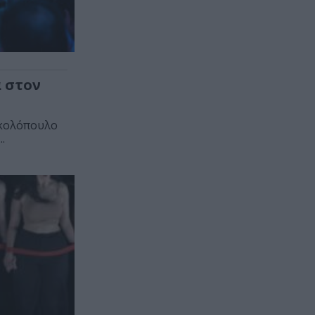
 στον
ικολόπουλο
.