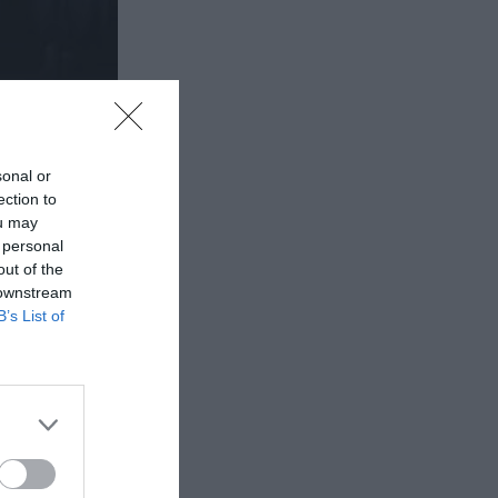
sonal or
ection to
ou may
 personal
out of the
 downstream
B’s List of
νοθεσία
η νέας
μια ακόμα
ς.