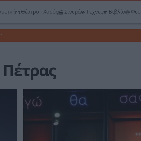
υσική
Θέατρο - Χορός
Σινεμά
Τέχνες
Βιβλίο
Φεσ
r
 Πέτρας