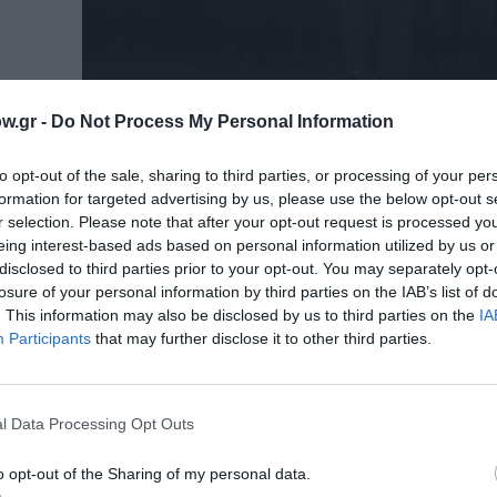
w.gr -
Do Not Process My Personal Information
to opt-out of the sale, sharing to third parties, or processing of your per
formation for targeted advertising by us, please use the below opt-out s
r selection. Please note that after your opt-out request is processed y
eing interest-based ads based on personal information utilized by us or
disclosed to third parties prior to your opt-out. You may separately opt-
losure of your personal information by third parties on the IAB’s list of
. This information may also be disclosed by us to third parties on the
IA
ΘΕΑΤΡΟ - ΧΟΡΟΣ / ΝΕΑ
Participants
that may further disclose it to other third parties.
«Ορέστεια», του Αισχύλου σε σκη
Θεόδωρου Τερζόπουλου – Προσθήκ
παράστασης στο Θέατρο Πέτρας
l Data Processing Opt Outs
Η «Ορέστεια» του Θεόδωρου Τερζόπουλου για 
ημερομηνία θα παρουσιαστεί στο Θέατρο Πέτρα
o opt-out of the Sharing of my personal data.