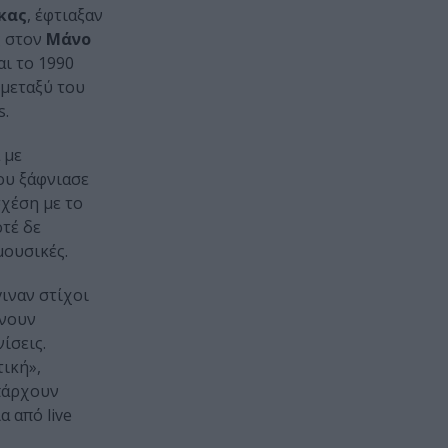
κας
, έφτιαξαν
ς στον
Μάνο
αι το 1990
 μεταξύ του
s.
 με
που ξάφνιασε
σχέση με το
οτέ δε
μουσικές.
ιναν στίχοι
άνουν
ίσεις.
ική»,
Υπάρχουν
α από live