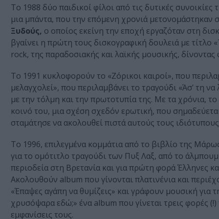
Το 1988 δύο παιδικοί φίλοι από τις δυτικές συνοικίες 
μια μπάντα, που την επόμενη χρονιά μετονομάστηκαν 
Ξυδούς,
ο οποίος εκείνη την εποχή εργαζόταν στη δισκ
βγαίνει η πρώτη τους δισκογραφική δουλειά με τίτλο «
rock, της παραδοσιακής και λαϊκής μουσικής, δίνοντας 
Το 1991 κυκλοφορούν το «Ζόρικοι καιροί», που περιλαμ
μελαγχολεί», που περιλαμβάνει το τραγούδι «Άσ’ τη να 
με την τόλμη και την πρωτοτυπία της. Με τα χρόνια, τ
κοινό του, μια σχέση σχεδόν ερωτική, που σημαδεύεται
σταμάτησε να ακολουθεί πιστά αυτούς τους ιδιότυπους 
Το 1996, επιλεγμένα κομμάτια από το βιβλίο της Μάρω
για το ομότιτλο τραγούδι των Πυξ Λαξ, από το άλμπου
περιοδεία στη Βρετανία και για πρώτη φορά Έλληνες κα
Ακολουθούν album που γίνονται πλατινένια και περιέχ
«Έπαψες αγάπη να θυμίζεις» και γράφουν μουσική για 
χρυσόψαρα εδώ;» ένα album που γίνεται τρεις φορές (!) 
εμφανίσεις τους.