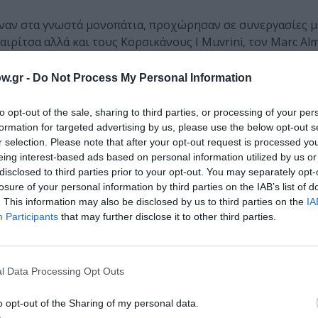
ιναν στα γνωστά μονοπάτια, προχώρησαν σε συνεργασίες μ
ρίτσα αλλά και τους Κορσικάνους I Muvrini, τον Marc Alm
w.gr -
Do Not Process My Personal Information
ρελών», ένα album που μοιράζονται ερμηνευτικά με καλλ
eve Wynn και ο Marc Almond.
to opt-out of the sale, sharing to third parties, or processing of your per
formation for targeted advertising by us, please use the below opt-out s
κοινώνουν ότι το συγκρότημα διαλύεται. Τότε, θεώρησαν 
r selection. Please note that after your opt-out request is processed y
πήρχε κάτι άλλο να κάνουν. Έτσι, η συναυλία τους που γίνε
eing interest-based ads based on personal information utilized by us or
γραφείται και κυκλοφορεί σε άλμπουμ με τον τίτλο «Τέλος
disclosed to third parties prior to your opt-out. You may separately opt-
losure of your personal information by third parties on the IAB’s list of
να το προδώσουν αργότερα!
. This information may also be disclosed by us to third parties on the
IA
Participants
that may further disclose it to other third parties.
 είχε τραβήξει τον δικό του δρόμο ο
Μάνος Ξυδούς,
είχε 
 συνεργάτη των Πυξ Λαξ επί 8 ολόκληρα χρόνια (1995 – 20
ππο Πλιάτσικα
και τον
Μπάμπη Στόκα
και όλοι μαζί π
επανασύνδεση για λίγες μοναδικές συναυλίες.
l Data Processing Opt Outs
ς.
o opt-out of the Sharing of my personal data.