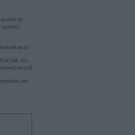
ται από το
 γιορτές,
ασιά και φως!
Πυξ Λαξ, ότι
μουσική σκηνή!
μπορούσε μια