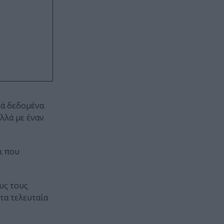
κά δεδομένα
λλά με έναν
ι που
υς τους
τα τελευταία