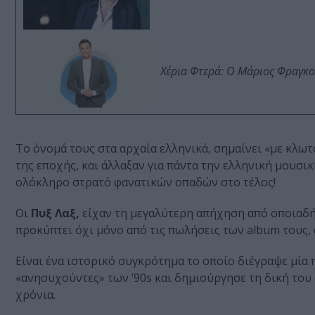
Χέρια Φτερά: Ο Μάριος Φραγκο
Το όνομά τους στα αρχαία ελληνικά, σημαίνει «με κλωτ
της εποχής, και άλλαξαν για πάντα την ελληνική μουσι
ολόκληρο στρατό φανατικών οπαδών στο τέλος!
Οι
Πυξ Λαξ,
είχαν τη μεγαλύτερη απήχηση από οποιαδή
προκύπτει όχι μόνο από τις πωλήσεις των album τους, 
Είναι ένα ιστορικό συγκρότημα το οποίο διέγραψε μία π
«ανησυχούντες» των ’90s και δημιούργησε τη δική του
χρόνια.