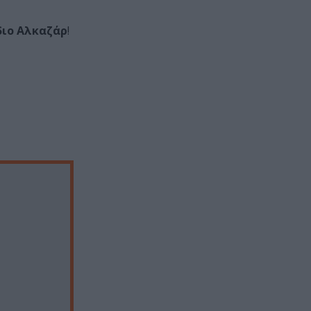
διο Αλκαζάρ
!