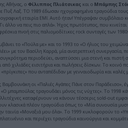
της Αθήνας, ο
Φίλιππος Πλιάτσικας
και ο
Μπάμπης Στό
σε Πυξ Λαξ. ΤΟ 1989 έδωσαν ηχογραφημένα τραγούδια του
ογραφική εταιρία ΕΜΙ. Αυτό ήταν! Υπέγραψαν συμβόλαιο κ
Τι άλλο να πεις πιο απλά». Ήχος πρωτότυπος, που κινείται
φρέσκια πνοή στις παλιομοδίτικες rock συνταγές των 1980
βάνει το «Πούλα με» και το 1993 το «Ο ήλιος του χειμώνα
λέει» με τον Βασίλη Καρρά, μία ανατρεπτική συνεργασία, 
ο συγκρότημα περιοδεύει, αναπτύσσει μια στενή και πιστή 
 από χιλιάδες εισιτήρια και πωλήσεις δίσκων. Το κοινό π
«πρίγκιπες» που ανταπέδιδαν με γενναιοδωρία και καλές 
ς Βαμβουνάκη οι «Παλιές Αγάπες Πάνε στον Παράδεισο», έγ
μ «Ο μπαμπούλας τραγουδάει μόνος τις νύχτες». Το 1998 κ
λλιτέχνες καταφέρνουν να κάνουν τέσσερις sold-out εμφαν
ουν κλασικά πλέον τραγούδια όπως το «Μία συνουσία μυστ
την ταινία «Μοναξιά μου όλα». Το 1999 κυκλοφορούν το «
πλατινένιο και περιέχει τραγούδια καινούργια και κομμάτι