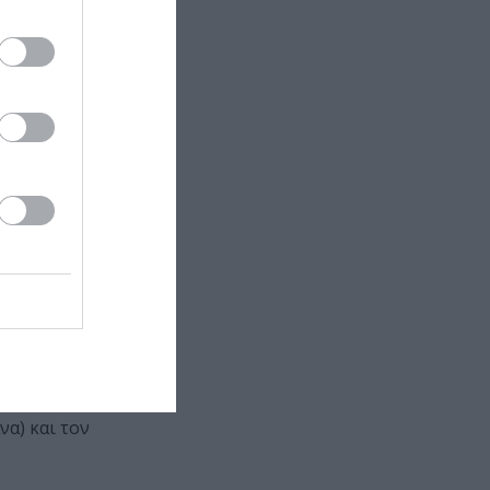
λουθούσε
ωμένες στη
ρυλικές
ο της
ην αγάπη του
Αυτό άλλωστε
 εμπειρίες.
 από ποτέ! Σε
 από την
να) και τον