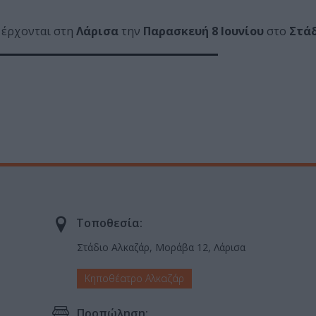
έρχονται στη
Λάρισα
την
Παρασκευή 8 Ιουνίου
στο
Στά
Τοποθεσία:
Στάδιο Αλκαζάρ, Μοράβα 12, Λάρισα
Κηποθέατρο Αλκαζάρ
Προπώληση: