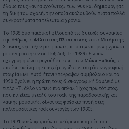
όλους τους «ανησυχούντες» των ‘90s και δημιούργησε
τη δική του σχολή, την οποία ακολουθούν πιστά πολλά
συγκροτήματα τα τελευταία χρόνια.
Το 1988 δύο παιδικοί φίλοι από τις δυτικές συνοικίες
της Αθήνας, ο
Φίλιππος Πλιάτσικας
και ο
Μπάμπης
Στόκας
, έφτιαξαν μια μπάντα, που την επόμενη χρονιά
μετονομάστηκαν σε Πυξ Λαξ. ΤΟ 1989 έδωσαν
ηχογραφημένα τραγούδια τους στον
Μάνο Ξυδούς
, ο
οποίος εκείνη την εποχή εργαζόταν στη δισκογραφική
εταιρία ΕΜΙ. Αυτό ήταν! Υπέγραψαν συμβόλαιο και το
1990 βγαίνει η πρώτη τους δισκογραφική δουλειά με
τίτλο «Τι άλλο να πεις πιο απλά». Ήχος πρωτότυπος,
που κινείται μεταξύ του rock, της παραδοσιακής και
λαϊκής μουσικής, δίνοντας φρέσκια πνοή στις
παλιομοδίτικες rock συνταγές των 1980s.
Το 1991 κυκλοφορούν το «Ζόρικοι καιροί», που
περιλαμβάνει το «Πούλα με» και το 1993 το «Ο ήλιος