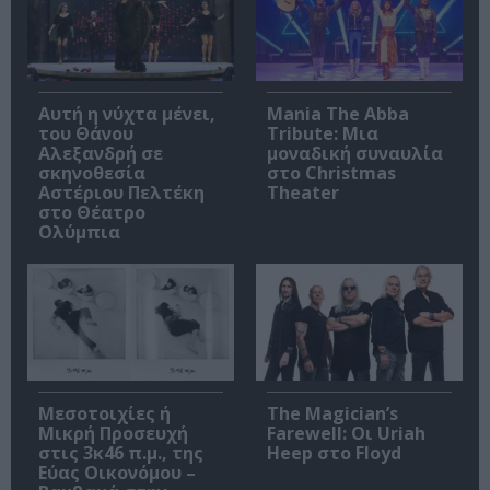
Αυτή η νύχτα μένει,
Mania The Abba
του Θάνου
Tribute: Μια
Αλεξανδρή σε
μοναδική συναυλία
σκηνοθεσία
στο Christmas
Αστέριου Πελτέκη
Theater
στο Θέατρο
Ολύμπια
Μεσοτοιχίες ή
The Magician’s
Μικρή Προσευχή
Farewell: Οι Uriah
στις 3κ46 π.μ., της
Heep στο Floyd
Εύας Οικονόμου –