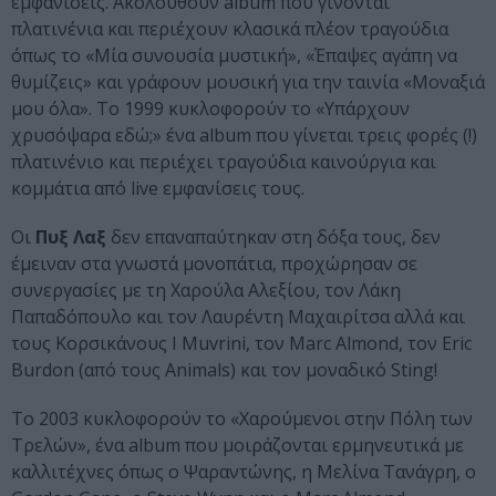
εμφανίσεις. Ακολουθούν album που γίνονται
πλατινένια και περιέχουν κλασικά πλέον τραγούδια
όπως το «Μία συνουσία μυστική», «Έπαψες αγάπη να
θυμίζεις» και γράφουν μουσική για την ταινία «Μοναξιά
μου όλα». Το 1999 κυκλοφορούν το «Υπάρχουν
χρυσόψαρα εδώ;» ένα album που γίνεται τρεις φορές (!)
πλατινένιο και περιέχει τραγούδια καινούργια και
κομμάτια από live εμφανίσεις τους.
Οι
Πυξ Λαξ
δεν επαναπαύτηκαν στη δόξα τους, δεν
έμειναν στα γνωστά μονοπάτια, προχώρησαν σε
συνεργασίες με τη Χαρούλα Αλεξίου, τον Λάκη
Παπαδόπουλο και τον Λαυρέντη Μαχαιρίτσα αλλά και
τους Κορσικάνους I Muvrini, τον Marc Almond, τον Eric
Burdon (από τους Animals) και τον μοναδικό Sting!
Το 2003 κυκλοφορούν το «Χαρούμενοι στην Πόλη των
Τρελών», ένα album που μοιράζονται ερμηνευτικά με
καλλιτέχνες όπως ο Ψαραντώνης, η Μελίνα Τανάγρη, ο