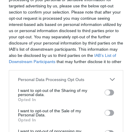
Οι συναυλίες του 2011 στάθηκαν σταθμός στην πορεία
targeted advertising by us, please use the below opt-out
του συγκροτήματος, γιατί απέδειξαν τη διάρκειά του
section to confirm your selection. Please note that after your
opt-out request is processed you may continue seeing
και την αγάπη του κοινού. Οι Πυξ Λαξ είναι κάτι
interest-based ads based on personal information utilized by
παραπάνω από μια επιδραστική μπάντα, είναι η ψυχή,
us or personal information disclosed to third parties prior to
το συναίσθημα, η φωνή μας. Αυτό άλλωστε νιώσαμε όσο
your opt-out. You may separately opt-out of the further
τυχεροί μοιραστήκαμε μαζί τους εκείνες τις
disclosure of your personal information by third parties on the
ανεπανάληπτες βραδιές, εκείνες τις αξέχαστες
IAB’s list of downstream participants. This information may
μουσικές εμπειρίες.
also be disclosed by us to third parties on the
IAB’s List of
Downstream Participants
that may further disclose it to other
Γιατί οι Πυξ Λαξ είναι πολύ δυνατοί για να μην είναι
third parties.
εδώ! Σε καιρούς που έχουμε ανάγκη ο ένας τον άλλο πιο
Personal Data Processing Opt Outs
πολύ από ποτέ! Σε καιρούς που η μουσική μοιάζει να
είναι η μόνη λύση!
I want to opt-out of the Sharing of my
personal data.
Opted In
Εκτός από τους
Φίλιππο Πλιάτσικα
και
Μπάμπη
Στόκα
, η μπάντα θα απαρτίζεται από μουσικούς που
I want to opt-out of the Sale of my
Personal Data.
βρέθηκαν από την αρχή δίπλα στο συγκρότημα: τον
Opted In
Παναγιώτη Σπυρόπουλο
(ηλεκτρική κιθάρα), τη
Δήμητρα Καραμπεροπούλου
(ακορντεόν), τον
I want to opt-out of processing my