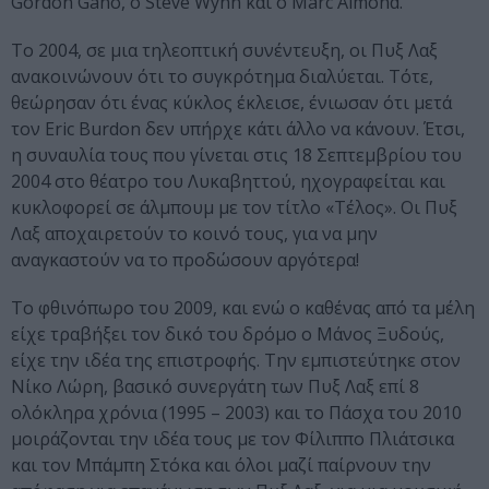
Gordon Gano, ο Steve Wynn και ο Marc Almond.
Το 2004, σε μια τηλεοπτική συνέντευξη, οι Πυξ Λαξ
ανακοινώνουν ότι το συγκρότημα διαλύεται. Τότε,
θεώρησαν ότι ένας κύκλος έκλεισε, ένιωσαν ότι μετά
τον Eric Burdon δεν υπήρχε κάτι άλλο να κάνουν. Έτσι,
η συναυλία τους που γίνεται στις 18 Σεπτεμβρίου του
2004 στο θέατρο του Λυκαβηττού, ηχογραφείται και
κυκλοφορεί σε άλμπουμ με τον τίτλο «Τέλος». Οι Πυξ
Λαξ αποχαιρετούν το κοινό τους, για να μην
αναγκαστούν να το προδώσουν αργότερα!
Το φθινόπωρο του 2009, και ενώ ο καθένας από τα μέλη
είχε τραβήξει τον δικό του δρόμο ο Μάνος Ξυδούς,
είχε την ιδέα της επιστροφής. Την εμπιστεύτηκε στον
Νίκο Λώρη, βασικό συνεργάτη των Πυξ Λαξ επί 8
ολόκληρα χρόνια (1995 – 2003) και το Πάσχα του 2010
μοιράζονται την ιδέα τους με τον Φίλιππο Πλιάτσικα
και τον Μπάμπη Στόκα και όλοι μαζί παίρνουν την