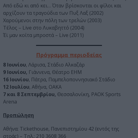
Από εδώ κι από κει… Όταν βρίσκονται οι φίλοι και
αρχίζουν τα τραγούδια των Πυξ Λαξ (2002)
Χαρούμενοι στην πόλη των τρελών (2003)
Τέλος – Live στο Λυκαβηττό (2004)
Έϊ μαν κοίτα μπροστά – Live (2011)
Πρόγραμμα περιοδείας
8 Ιουνίου
, Λάρισα, Στάδιο Αλκαζάρ
9 Ιουνίου,
Γιάννενα, Θέατρο ΕΗΜ
16 Ιουνίου
, Πάτρα, Παμπελοποννησιακό Στάδιο
12 Ιουλίου
, Αθήνα, ΟΑΚΑ
7 και 8 Σεπτεμβρίου,
Θεσσαλονίκη, PAOK Sports
Arena
Προπώληση
Αθήνα: Tickethouse, Πανεπιστημίου 42 (εντός της
στοάς) – Τηλ.: 210 3608 366