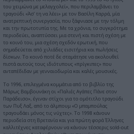
του χειμώνα με μελαγχολεί», που περιλαμβάνει το
τραγούδι «Άσ’ τη να λέει» με τον Βασίλη Καρρά, μία
ανατρεπτική συνεργασία, που ξάφνιασε με την τόλμη
και την πρωτοτυπία της. Με τα χρόνια, το συγκρότημα
περιοδεύει, αναπτύσσει μια στενή και πιστή σχέση με
το κοινό του, μια σχέση σχεδόν ερωτική, που
σημαδεύεται από χιλιάδες εισιτήρια και πωλήσεις
δίσκων. Το κοινό ποτέ δε σταμάτησε να ακολουθεί
πιστά αυτούς τους ιδιότυπους «πρίγκιπες» που
ανταπέδιδαν με γενναιοδωρία και καλές μουσικές.
Το 1996, επιλεγμένα κομμάτια από το βιβλίο της
Μάρως Βαμβουνάκη οι «Παλιές Αγάπες Πάνε στον
Παράδεισο», έγιναν στίχοι για το ομότιτλο τραγούδι
των Πυξ Λαξ, από το άλμπουμ «Ο μπαμπούλας
τραγουδάει μόνος τις νύχτες». Το 1998 κάνουν
περιοδεία στη Βρετανία και για πρώτη φορά Έλληνες
καλλιτέχνες καταφέρνουν να κάνουν τέσσερις sold-out