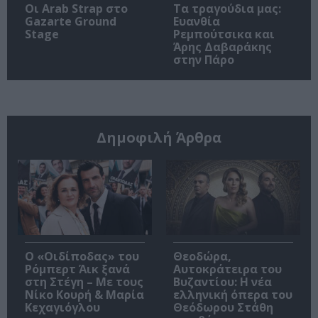
Οι Arab Strap στο
Τα τραγούδια μας:
Gazarte Ground
Ευανθία
Stage
Ρεμπούτσικα και
Άρης Δαβαράκης
στην Πάρο
Δημοφιλή Άρθρα
O «Οιδίποδας» του
Θεοδώρα,
Ρόμπερτ Άικ ξανά
Αυτοκράτειρα του
στη Στέγη – Με τους
Βυζαντίου: Η νέα
Νίκο Κουρή & Μαρία
ελληνική όπερα του
Κεχαγιόγλου
Θεόδωρου Στάθη