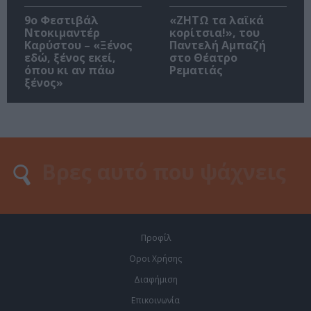
9ο Φεστιβάλ
«ΖΗΤΩ τα λαϊκά
Ντοκιμαντέρ
κορίτσια!», του
Καρύστου – «Ξένος
Παντελή Αμπαζή
εδώ, ξένος εκεί,
στο Θέατρο
όπου κι αν πάω
Ρεματιάς
ξένος»
Προφίλ
Οροι Χρήσης
Διαφήμιση
Επικοινωνία