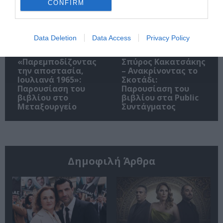
CONFIRM
Data Deletion
Data Access
Privacy Policy
«Παρεμποδίζοντας
Σπύρος Κακατσάκης
την αποστασία,
– Ανακρίνοντας το
Ιουλιανά 1965»:
Σκοτάδι:
Παρουσίαση του
Παρουσίαση του
βιβλίου στο
βιβλίου στα Public
Μεταξουργείο
Συντάγματος
Δημοφιλή Άρθρα