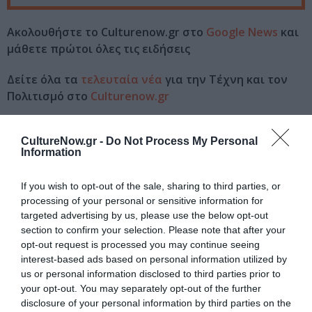
Ακολουθήστε το Culturenow.gr στο
Google News
και
μάθετε πρώτοι όλες τις ειδήσεις
Δείτε όλα τα
τελευταία νέα
για την Τέχνη και τον
Πολιτισμό στο
Culturenow.gr
Νέοι Διαγωνισμοί
❯
CultureNow.gr -
Do Not Process My Personal
Information
Tags
If you wish to opt-out of the sale, sharing to third parties, or
ΕΚΔΟΣΕΙΣ ΜΕΤΑΙΧΜΙΟ
processing of your personal or sensitive information for
targeted advertising by us, please use the below opt-out
section to confirm your selection. Please note that after your
Newsletter
opt-out request is processed you may continue seeing
Κάθε βδομάδα στο e-mail σας τα τελευταία νέα για
interest-based ads based on personal information utilized by
την Τέχνη και τον Πολιτισμό!
us or personal information disclosed to third parties prior to
your opt-out. You may separately opt-out of the further
disclosure of your personal information by third parties on the