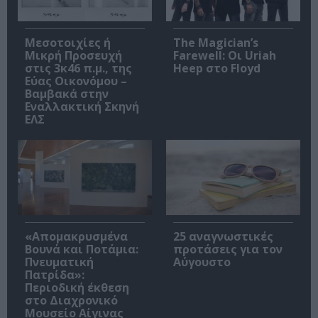
Μεσοτοιχίες ή
The Magician’s
Μικρή Προσευχή
Farewell: Οι Uriah
στις 3κ46 π.μ., της
Heep στο Floyd
Εύας Οικονόμου –
Βαμβακά στην
Εναλλακτική Σκηνή
ΕΛΣ
«Απομακρυσμένα
25 αναγνωστικές
Βουνά και Ποτάμια:
προτάσεις για τον
Πνευματική
Αύγουστο
Πατρίδα»:
Περιοδική έκθεση
στο Διαχρονικό
Μουσείο Αίγινας