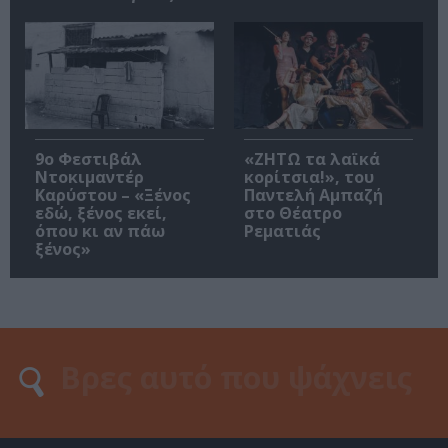
9ο Φεστιβάλ
«ΖΗΤΩ τα λαϊκά
Ντοκιμαντέρ
κορίτσια!», του
Καρύστου – «Ξένος
Παντελή Αμπαζή
εδώ, ξένος εκεί,
στο Θέατρο
όπου κι αν πάω
Ρεματιάς
ξένος»