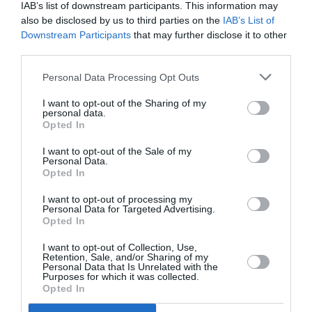
IAB’s list of downstream participants. This information may
also be disclosed by us to third parties on the
IAB’s List of
Downstream Participants
that may further disclose it to other
Ακολουθήστε το Culturenow.gr
third parties.
Personal Data Processing Opt Outs
I want to opt-out of the Sharing of my
personal data.
Σχετικά Άρθρα
Opted In
I want to opt-out of the Sale of my
Personal Data.
Opted In
I want to opt-out of processing my
Personal Data for Targeted Advertising.
Opted In
Η μακρά λίστα με
Έκθεση Βιβλίου
I want to opt-out of Collection, Use,
τις υποψηφιότητες
2026 στο Ναύπλιο
Retention, Sale, and/or Sharing of my
Personal Data that Is Unrelated with the
για το Βραβείο
Purposes for which it was collected.
Booker 2026
Opted In