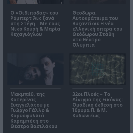
O «Οιδίποδας» του
Θεοδώρα,
Ρόμπερτ Άικ ξανά
Αυτοκράτειρα του
στη Στέγη – Με τους
Βυζαντίου: Η νέα
Νίκο Κουρή & Μαρία
ελληνική όπερα του
Κεχαγιόγλου
Θεόδωρου Στάθη
στο θέατρο
Ολύμπια
Μακμπέθ, της
32οι Πλοές – Το
Κατερίνας
Αίνιγμα της Εικόνας:
Ευαγγελάτου με
Ομαδική έκθεση στο
Γιώργο Γάλλο &
Ίδρυμα Π. & Μ.
Καρυοφυλλιά
Κυδωνιέως
Καραμπέτη στο
Θέατρο Βασιλάκου