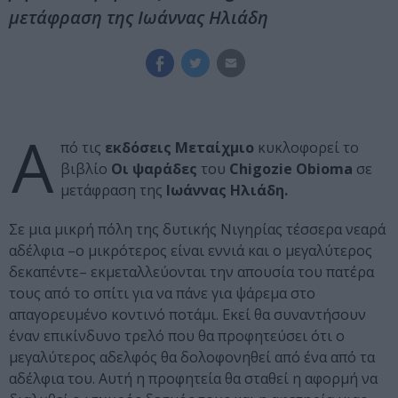
μετάφραση της Ιωάννας Ηλιάδη
Α
πό τις
εκδόσεις Μεταίχμιο
κυκλοφορεί το
βιβλίο
Οι ψαράδες
του
Chigozie Obioma
σε
μετάφραση της
Ιωάννας Ηλιάδη.
Σε μια μικρή πόλη της δυτικής Νιγηρίας τέσσερα νεαρά
αδέλφια –ο μικρότερος είναι εννιά και ο μεγαλύτερος
δεκαπέντε– εκμεταλλεύονται την απουσία του πατέρα
τους από το σπίτι για να πάνε για ψάρεμα στο
απαγορευμένο κοντινό ποτάμι. Εκεί θα συναντήσουν
έναν επικίνδυνο τρελό που θα προφητεύσει ότι ο
μεγαλύτερος αδελφός θα δολοφονηθεί από ένα από τα
αδέλφια του. Αυτή η προφητεία θα σταθεί η αφορμή να