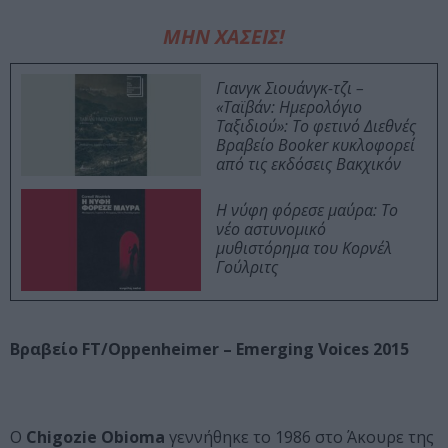
ΜΗΝ ΧΑΣΕΙΣ!
Γιανγκ Σιουάνγκ-τζι –
«Ταϊβάν: Ημερολόγιο
Ταξιδιού»: Το φετινό Διεθνές
Βραβείο Booker κυκλοφορεί
από τις εκδόσεις Βακχικόν
Η νύφη φόρεσε μαύρα: Το
νέο αστυνομικό
μυθιστόρημα του Κορνέλ
Γούλριτς
Βραβείο
FT/Oppenheimer – Emerging Voices 2015
Ο
Chigozie Obioma
γεννήθηκε το 1986 στο Άκουρε της