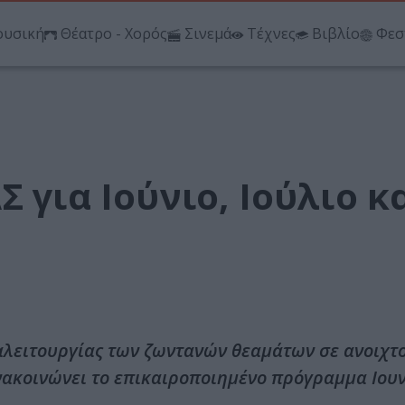
υσική
Θέατρο - Χορός
Σινεμά
Τέχνες
Βιβλίο
Φεσ
 για Ιούνιο, Ιούλιο κ
ναλειτουργίας των ζωντανών θεαμάτων σε ανοιχτ
ακοινώνει το επικαιροποιημένο πρόγραμμα Ιουν