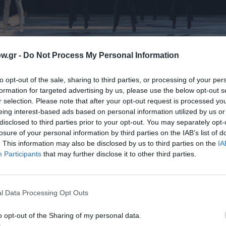
w.gr -
Do Not Process My Personal Information
to opt-out of the sale, sharing to third parties, or processing of your per
formation for targeted advertising by us, please use the below opt-out s
ουφμαν
θα δώσει για πρώτη φορά ρεσιτάλ στο Ωδείο Ηρώδ
r selection. Please note that after your opt-out request is processed y
eing interest-based ads based on personal information utilized by us or
disclosed to third parties prior to your opt-out. You may separately opt-
losure of your personal information by third parties on the IAB’s list of
. This information may also be disclosed by us to third parties on the
IA
Participants
that may further disclose it to other third parties.
l Data Processing Opt Outs
o opt-out of the Sharing of my personal data.