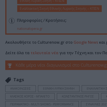
Εθνική Λυρική Σκηνή – ΚΠΙΣΝ
Εναλλακτική Σκηνή Εθνικής Λυρικής Σκηνής – ΚΠΙΣΝ
Πληροφορίες / Κρατήσεις:
nationalopera.gr
Ακολουθήστε το Culturenow.gr στο
Google News
και 
Δείτε όλα τα
τελευταία νέα
για την Τέχνη και τον Π
Κάθε μέρα νέοι διαγωνισμοί στο Culturenow.g
Tags
ΑΝΑΚΟΙΝΩΣΕΙΣ
ΕΘΝΙΚΗ ΛΥΡΙΚΗ ΣΚΗΝΗ
ΕΝΑΛΛΑΚΤΙΚΗ 
ΚΛΑΣΙΚΟΣ ΧΟΡΟΣ - ΜΠΑΛΕΤΟ
ΚΩΝΣΤΑΝΤΙΝΟΣ ΡΗΓΟΣ
ΠΕΙΡΑΜΑΤΙΚΟ - MULTI SHOWS - PERFORMANCE
ΣΥΝΑΥΛΙΕΣ 202