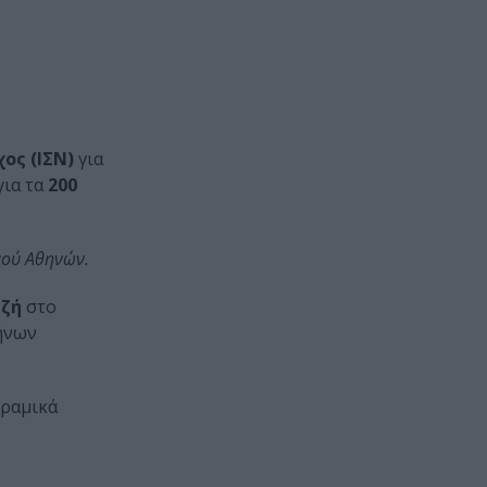
ος (ΙΣΝ)
για
για τα
200
αού Αθηνών.
τζή
στο
ήνων
ραμικά