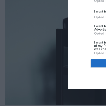
Opted 
I want t
Opted 
I want 
Advertis
Opted 
I want t
of my P
was col
Opted 