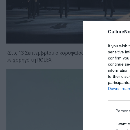
CultureNo
If you wish 
sensitive in
-Στις 13 Σεπτεμβρίου ο κορυφαίος τενόρος
Γιόνας Κά
confirm you
με χορηγό τη ROLEX.
continue se
information 
further disc
participants
Downstream 
Persona
I want t