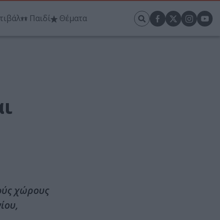
τιβάλ
Παιδί
Θέματα
αι
ούς χώρους
ίου,