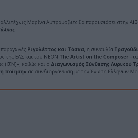
κή καλλιτέχνις Μαρίνα Αμπράμοβιτς θα παρουσιάσει στην Α
Κάλλας
.
ο παραγωγές
Ριγολέττος και Τόσκα
, η συναυλία
Τραγούδι
ος της ΕΛΣ και του ΝΕΟΝ
The Artist on the Composer
–τα
 (ΙΣΝ)–, καθώς και ο
Διαγωνισμός Σύνθεσης Λυρικού Τ
νη ποίηση»
σε συνδιοργάνωση με την Ένωση Ελλήνων Μ