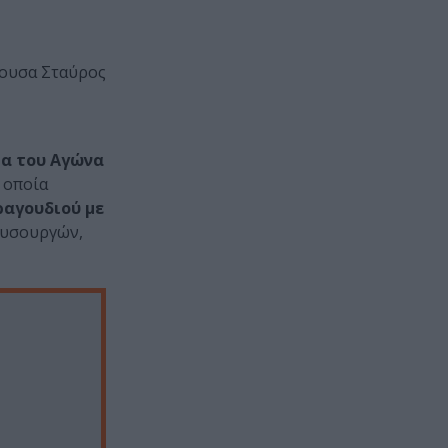
ίθουσα Σταύρος
α του Αγώνα
 οποία
ραγουδιού με
ουσουργών,