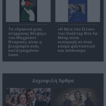
Το «Χρονικό μιας
«Η θεία του Σίτον»
ατέρμονης θλίψης»
του Ουόλτερ Ντε Λα
του Μαχμούντ
Μέαρ είναι
Νταρουίς είναι η
εισαγωγή σε έναν
βιογραφία ενός
κόσμο φανταστικό
κατατρεγμένου
και απόκοσμο
λαού
Δημοφιλή Άρθρα