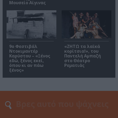
Μουσείο Αίγινας
9ο Φεστιβάλ
«ΖΗΤΩ τα λαϊκά
Ντοκιμαντέρ
κορίτσια!», του
Καρύστου – «Ξένος
Παντελή Αμπαζή
εδώ, ξένος εκεί,
στο Θέατρο
όπου κι αν πάω
Ρεματιάς
ξένος»