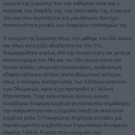
ιστορία της Ευρώπης που την καθόρισε είναι και ο
πυρήνας της ύπαρξής της, της υπόστασής της, είναι μια
ήπειρος που περπατείται και μια ήπειρος που έχει
συνεκτικότητα μεταξύ των διαφόρων τοπόσημών της.
Η ιστορία της Ευρώπης όπως την μάθαμε τον 20ο αιώνα
και όπως συνεχίζει αδιάλειπτα και τον 21ο,
διαμορφώθηκε κυρίως από την Αναγέννηση και μετά με
αποκορύφωμα τον 18ο και τον 19ο αιώνα οπότε και
έγιναν πολλές ιστορικές επαναστάσεις, αναδιανομή
εδαφών αλλά και πολλοί απελευθερωτικοί πόλεμοι,
όπως ο πόλεμος ανεξαρτησίας των Ελλήνων εναντίον
των Οθωμανών, αφού είχε προηγηθεί η Γαλλική
Επανάσταση. Τους τελευταίους αυτούς αιώνες
συνέβησαν διάφορα κομβικά γεγονότα που σημάδεψαν
την ανθρωπότητα και η Ευρώπη έπαιξε σε αυτά έναν
κομβικό ρόλο. Ο Παναγιώτης Κορλίρας εστιάζει για
παράδειγμα στη συμβολή των Ευρωπαϊκών δυνάμεων
(Αγγλία, Γαλλία, Ρωσία) στην ενίσχυση του