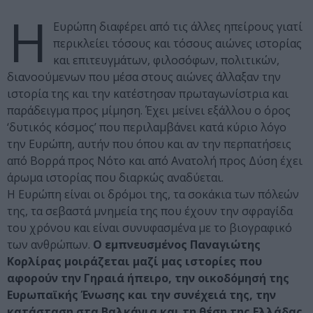
Η
Ευρώπη διαφέρει από τις άλλες ηπείρους γιατί
περικλείει τόσους και τόσους αιώνες ιστορίας
και επιτευγμάτων, φιλοσόφων, πολιτικών,
διανοούμενων που μέσα στους αιώνες άλλαξαν την
ιστορία της και την κατέστησαν πρωταγωνίστρια και
παράδειγμα προς μίμηση. Έχει μείνει εξάλλου ο όρος
‘δυτικός κόσμος’ που περιλαμβάνει κατά κύριο λόγο
την Ευρώπη, αυτήν που όπου και αν την περπατήσεις
από Βορρά προς Νότο και από Ανατολή προς Δύση έχει
άρωμα ιστορίας που διαρκώς αναδύεται.
Η Ευρώπη είναι οι δρόμοι της, τα σοκάκια των πόλεών
της, τα σεβαστά μνημεία της που έχουν την σφραγίδα
του χρόνου και είναι συνυφασμένα με το βιογραφικό
των ανθρώπων.
Ο εμπνευσμένος Παναγιώτης
Κορλίρας μοιράζεται μαζί μας ιστορίες που
αφορούν την Γηραιά ήπειρο, την οικοδόμησή της
Ευρωπαϊκής Ένωσης και την συνέχειά της, την
κατάσταση στα Βαλκάνια και τη θέση της Ελλάδας