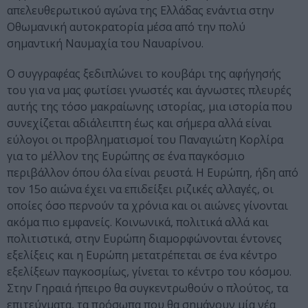
απελευθερωτικού αγώνα της Ελλάδας ενάντια στην
Οθωμανική αυτοκρατορία μέσα από την πολύ
σημαντική Ναυμαχία του Ναυαρίνου.
Ο συγγραφέας ξεδιπλώνει το κουβάρι της αφήγησής
του για να μας φωτίσει γνωστές και άγνωστες πλευρές
αυτής της τόσο μακραίωνης ιστορίας, μια ιστορία που
συνεχίζεται αδιάλειπτη έως και σήμερα αλλά είναι
εύλογοι οι προβληματισμοί του Παναγιώτη Κορλίρα
για το μέλλον της Ευρώπης σε ένα παγκόσμιο
περιβάλλον όπου όλα είναι ρευστά. Η Ευρώπη, ήδη από
τον 15ο αιώνα έχει να επιδείξει ριζικές αλλαγές, οι
οποίες όσο περνούν τα χρόνια και οι αιώνες γίνονται
ακόμα πιο εμφανείς. Κοινωνικά, πολιτικά αλλά και
πολιτιστικά, στην Ευρώπη διαμορφώνονται έντονες
εξελίξεις και η Ευρώπη μετατρέπεται σε ένα κέντρο
εξελίξεων παγκοσμίως, γίνεται το κέντρο του κόσμου.
Στην Γηραιά ήπειρο θα συγκεντρωθούν ο πλούτος, τα
επιτεύγματα, τα πρόσωπα που θα σημάνουν μία νέα