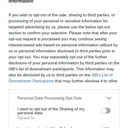
Information
να διατηρήσει την κοινή της Ιστορία και να την
προφυλάξει ως κόρη οφθαλμού απέναντι σε κινδύνους
If you wish to opt-out of the sale, sharing to third parties, or
που απειλούν την ιστορία των γλωσσών της, την
processing of your personal or sensitive information for
πολυμορφία της, την πολυδιάστατη αυτή της υπόσταση.
targeted advertising by us, please use the below opt-out
Σήμερα όσο ποτέ λοιπόν, είμαστε υποχρεωμένοι να την
section to confirm your selection. Please note that after your
προασπίσουμε αυτή τη δημοκρατική Ευρώπη ως
opt-out request is processed you may continue seeing
interest-based ads based on personal information utilized by
ελάχιστο φόρο τιμής σε προσωπικότητες όπως ο
us or personal information disclosed to third parties prior to
Αλέξις ντε Τοκβιλ, ο Τζον Στιούαρτ Μιλ, ο Μαρξ, ο
your opt-out. You may separately opt-out of the further
Πυθέας, ο Καποδίστριας, ο Καντ, ο Καρλομάγνος, ο
disclosure of your personal information by third parties on the
Θερβάντες και ο Ντε Γκωλ και τόσοι άλλοι, άνθρωποι
IAB’s list of downstream participants. This information may
που έβαλαν τα θεμέλια του ευρωπαϊκού οικοδομήματος
also be disclosed by us to third parties on the
IAB’s List of
που σήμερα απολαμβάνουμε ελεύθερα. Το βιβλίο αυτό
Downstream Participants
that may further disclose it to other
είναι ένας φόρος τιμής σε μια Ευρώπη που οφείλει να
third parties.
σταθεί στο ύψος της ιστορίας της και να λάμψει όπως
Personal Data Processing Opt Outs
έκανε πολλές φορές στο παρελθόν.
I want to opt-out of the Sharing of my
Αποσπάσματα από το βιβλίο «Μικρές
personal data.
Opted In
ιστορίες για την Ευρώπη»