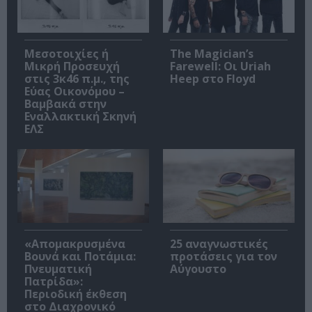
Μεσοτοιχίες ή
The Magician’s
Μικρή Προσευχή
Farewell: Οι Uriah
στις 3κ46 π.μ., της
Heep στο Floyd
Εύας Οικονόμου –
Βαμβακά στην
Εναλλακτική Σκηνή
ΕΛΣ
«Απομακρυσμένα
25 αναγνωστικές
Βουνά και Ποτάμια:
προτάσεις για τον
Πνευματική
Αύγουστο
Πατρίδα»:
Περιοδική έκθεση
στο Διαχρονικό