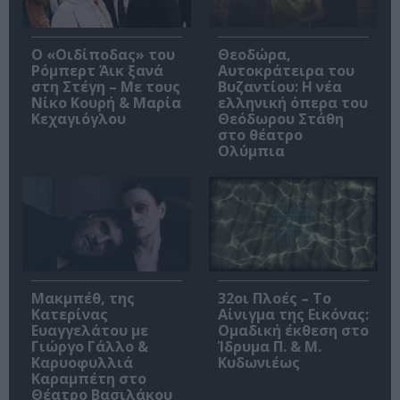
O «Οιδίποδας» του
Θεοδώρα,
Ρόμπερτ Άικ ξανά
Αυτοκράτειρα του
στη Στέγη – Με τους
Βυζαντίου: Η νέα
Νίκο Κουρή & Μαρία
ελληνική όπερα του
Κεχαγιόγλου
Θεόδωρου Στάθη
στο θέατρο
Ολύμπια
Μακμπέθ, της
32οι Πλοές – Το
Κατερίνας
Αίνιγμα της Εικόνας:
Ευαγγελάτου με
Ομαδική έκθεση στο
Γιώργο Γάλλο &
Ίδρυμα Π. & Μ.
Καρυοφυλλιά
Κυδωνιέως
Καραμπέτη στο
Θέατρο Βασιλάκου