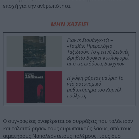
εποχή για την ανθρωπότητα.
ΜΗΝ ΧΑΣΕΙΣ!
Γιανγκ Σιουάνγκ-τζι –
«Ταϊβάν: Ημερολόγιο
Ταξιδιού»: Το φετινό Διεθνές
Βραβείο Booker κυκλοφορεί
από τις εκδόσεις Βακχικόν
Η νύφη φόρεσε μαύρα: Το
νέο αστυνομικό
μυθιστόρημα του Κορνέλ
Γούλριτς
Ο συγγραφέας αναφέρεται σε συρράξεις που ταλάνισαν
και ταλαιπώρησαν τους ευρωπαϊκούς λαούς, από τους
αιματηρούς Ναπολεόντειους πολέμους, τους δύο