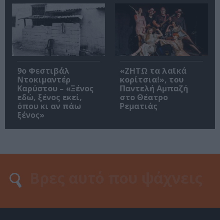
9ο Φεστιβάλ
«ΖΗΤΩ τα λαϊκά
Ντοκιμαντέρ
κορίτσια!», του
Καρύστου – «Ξένος
Παντελή Αμπαζή
εδώ, ξένος εκεί,
στο Θέατρο
όπου κι αν πάω
Ρεματιάς
ξένος»