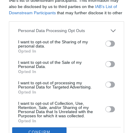
IAB’s list of downstream participants. This information may
Σημείωση:
also be disclosed by us to third parties on the
IAB’s List of
Η έκθεση αποτελεί επιστέγασμα σεμιναρίου με τον ίδιο τίτλο
Downstream Participants
that may further disclose it to other
που διοργάνωσε το Ευρωπαϊκό Κέντρο και παρέδωσε ο
third parties.
Πλάτων Ριβέλλης σε συνολικά 80 φωτογράφους το
Personal Data Processing Opt Outs
τετραήμερο 7-10 Ιουνίου 2019 στους Δελφούς. Οι
φωτογραφίες εκτέθηκαν για πρώτη φορά στο Ευρωπαϊκό
I want to opt-out of the Sharing of my
Πολιτιστικό Κέντρο Δελφών τον Οκτώβριο του 2019.
personal data.
Opted In
I want to opt-out of the Sale of my
Κεντρική φωτογραφία θέματος: Βαλαώρας Παναγιώτης
Personal Data.
Opted In
Ταυτότητα Εκδήλωσης
I want to opt-out of processing my
Personal Data for Targeted Advertising.
Opted In
Ημερομηνία:
I want to opt-out of Collection, Use,
05/02/2020
21/02/2020
Από:
Εως:
Retention, Sale, and/or Sharing of my
Personal Data that Is Unrelated with the
Εγκαίνια: Τετάρτη 5 Φεβρουαρίου 2020, ώρα 20:00-
Purposes for which it was collected.
Opted In
22:30
Ώρες λειτουργίας: Δευτέρα, Τετάρτη, Παρασκευή: 10:00
CONFIRM