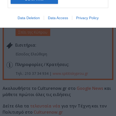
– 15:00 | Τρίτη, Πέμπτη: 10:00 ‒ 18:00
Τοποθεσία:
Data Deletion
Data Access
Privacy Policy
Σπίτι της Κύπρου, Ξενοφώντος 2Α, Σύνταγμα
Σπίτι της Κύπρου
Eισιτήρια:
Είσοδος Ελεύθερη
Πληροφορίες / Κρατήσεις:
Τηλ.: 210 37 34 934 |
www.spititiskyprou.gr
Ακολουθήστε το Culturenow.gr στο
Google News
και
μάθετε πρώτοι όλες τις ειδήσεις
Δείτε όλα τα
τελευταία νέα
για την Τέχνη και τον
Πολιτισμό στο
Culturenow.gr