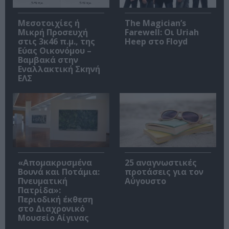
Μεσοτοιχίες ή
The Magician’s
Μικρή Προσευχή
Farewell: Οι Uriah
στις 3κ46 π.μ., της
Heep στο Floyd
Εύας Οικονόμου –
Βαμβακά στην
Εναλλακτική Σκηνή
ΕΛΣ
«Απομακρυσμένα
25 αναγνωστικές
Βουνά και Ποτάμια:
προτάσεις για τον
Πνευματική
Αύγουστο
Πατρίδα»:
Περιοδική έκθεση
στο Διαχρονικό
Μουσείο Αίγινας