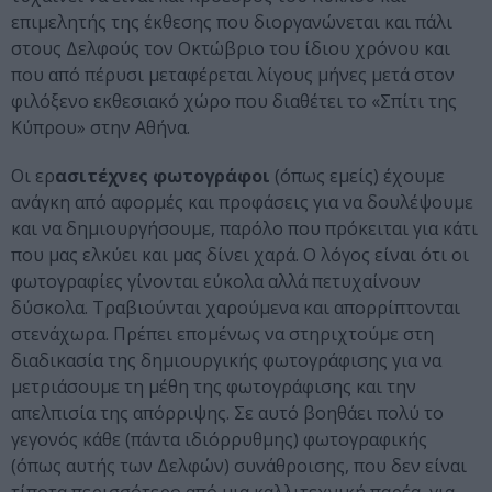
επιμελητής της έκθεσης που διοργανώνεται και πάλι
στους Δελφούς τον Οκτώβριο του ίδιου χρόνου και
που από πέρυσι μεταφέρεται λίγους μήνες μετά στον
φιλόξενο εκθεσιακό χώρο που διαθέτει το «Σπίτι της
Κύπρου» στην Αθήνα.
Οι ερ
ασιτέχνες φωτογράφοι
(όπως εμείς) έχουμε
ανάγκη από αφορμές και προφάσεις για να δουλέψουμε
και να δημιουργήσουμε, παρόλο που πρόκειται για κάτι
που μας ελκύει και μας δίνει χαρά. Ο λόγος είναι ότι οι
φωτογραφίες γίνονται εύκολα αλλά πετυχαίνουν
δύσκολα. Τραβιούνται χαρούμενα και απορρίπτονται
στενάχωρα. Πρέπει επομένως να στηριχτούμε στη
διαδικασία της δημιουργικής φωτογράφισης για να
μετριάσουμε τη μέθη της φωτογράφισης και την
απελπισία της απόρριψης. Σε αυτό βοηθάει πολύ το
γεγονός κάθε (πάντα ιδιόρρυθμης) φωτογραφικής
(όπως αυτής των Δελφών) συνάθροισης, που δεν είναι