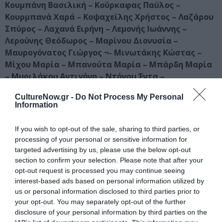
Κουμπάνη Βασιλική – Κούρκαφας Παύλος –
Κουρμπανά Χαρά – Κοψαχείλης Χρήστος – Λαζάρου
Σπύρος – Λαχανά Ειρήνη – Λεμονής Ιωάννης –
Λερούνης Θεόδωρος – Μαρίνου Διονυσία –
Μαυρογόνατος Γιώργος ¬- Μινωτάκης Κώστας –
Μίχου Μαρία – Μπανούτα Μαρία – Μπάρδη Μαρία
– Μυριλάκου Αντιγόνη – Ντόνου Έντα –
Ντόστογλου Κώστας- Παναγιώτη Ειρήνη –
CultureNow.gr -
Do Not Process My Personal
Παπαγεωργίου Δημήτρης -Παπαδάκου Βάνια –
Information
Παπαδάτου Αθηνά – Παπαχρήστου Γεωργία –
Παπουτσή Κατερίνα – Πλιακοστάμου Νινέττα –
If you wish to opt-out of the sale, sharing to third parties, or
Πολυτάρχου Σπύρος – Σκαλιστήρης Δημήτρης –
processing of your personal or sensitive information for
Τζάφη Αγγελική – Τσάκαλος Θάνος – Τσέπας
targeted advertising by us, please use the below opt-out
Γεράσιμος – Χαϊκάλης Δημήτριος – Χασιώτη
section to confirm your selection. Please note that after your
Μαρίνα -Χατζοπούλου Καλλιόπη
opt-out request is processed you may continue seeing
interest-based ads based on personal information utilized by
us or personal information disclosed to third parties prior to
Επιμελητής έκθεσης:
Πλάτων Ριβέλλης
your opt-out. You may separately opt-out of the further
Συντονισμός έκθεσης:
Μαρία Ραγιά
disclosure of your personal information by third parties on the