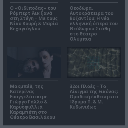
O «Οιδίποδας» του
Θεοδώρα,
Ρόμπερτ Άικ ξανά
Αυτοκράτειρα του
στη Στέγη – Με τους
Βυζαντίου: Η νέα
Νίκο Κουρή & Μαρία
ελληνική όπερα του
Κεχαγιόγλου
Θεόδωρου Στάθη
στο θέατρο
Ολύμπια
Μακμπέθ, της
32οι Πλοές – Το
Κατερίνας
Αίνιγμα της Εικόνας:
Ευαγγελάτου με
Ομαδική έκθεση στο
Γιώργο Γάλλο &
Ίδρυμα Π. & Μ.
Καρυοφυλλιά
Κυδωνιέως
Καραμπέτη στο
Θέατρο Βασιλάκου