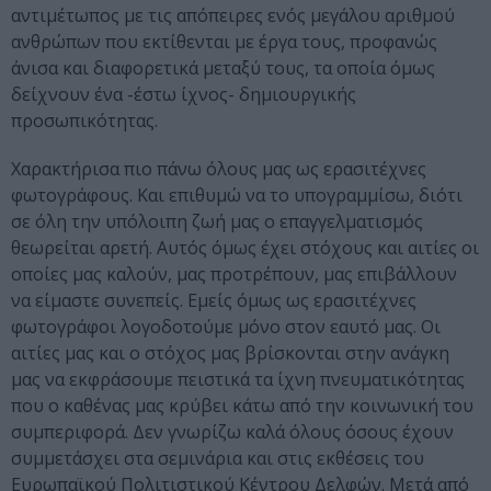
αντιμέτωπος με τις απόπειρες ενός μεγάλου αριθμού
ανθρώπων που εκτίθενται με έργα τους, προφανώς
άνισα και διαφορετικά μεταξύ τους, τα οποία όμως
δείχνουν ένα -έστω ίχνος- δημιουργικής
προσωπικότητας.
Χαρακτήρισα πιο πάνω όλους μας ως ερασιτέχνες
φωτογράφους. Και επιθυμώ να το υπογραμμίσω, διότι
σε όλη την υπόλοιπη ζωή μας ο επαγγελματισμός
θεωρείται αρετή. Αυτός όμως έχει στόχους και αιτίες οι
οποίες μας καλούν, μας προτρέπουν, μας επιβάλλουν
να είμαστε συνεπείς. Εμείς όμως ως ερασιτέχνες
φωτογράφοι λογοδοτούμε μόνο στον εαυτό μας. Οι
αιτίες μας και ο στόχος μας βρίσκονται στην ανάγκη
μας να εκφράσουμε πειστικά τα ίχνη πνευματικότητας
που ο καθένας μας κρύβει κάτω από την κοινωνική του
συμπεριφορά. Δεν γνωρίζω καλά όλους όσους έχουν
συμμετάσχει στα σεμινάρια και στις εκθέσεις του
Ευρωπαϊκού Πολιτιστικού Κέντρου Δελφών. Μετά από