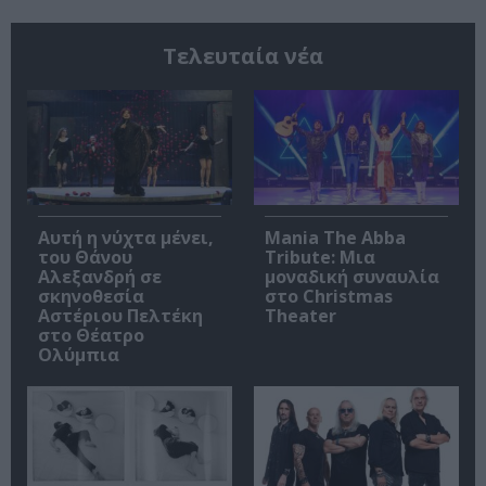
Τελευταία νέα
Αυτή η νύχτα μένει,
Mania The Abba
του Θάνου
Tribute: Μια
Αλεξανδρή σε
μοναδική συναυλία
σκηνοθεσία
στο Christmas
Αστέριου Πελτέκη
Theater
στο Θέατρο
Ολύμπια