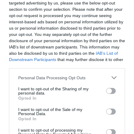
«Μ. Γκανάς»
targeted advertising by us, please use the below opt-out
section to confirm your selection. Please note that after your
Παρασκευή 17/7 — Θέατρο Άλσους Μελίνα
opt-out request is processed you may continue seeing
Μερκούρη — Βέροια
interest-based ads based on personal information utilized by
Σάββατο 18/7 — Δημοτικό Θέατρο Πάρκου
us or personal information disclosed to third parties prior to
Κατερίνης
your opt-out. You may separately opt-out of the further
Κυριακή 19/7 — Κηποθέατρο Αλκαζάρ — Λάρισα
disclosure of your personal information by third parties on the
IAB’s list of downstream participants. This information may
Παρασκευή 24/7 — Βεάκειο Θέατρο Πειραιά
also be disclosed by us to third parties on the
IAB’s List of
Δευτέρα 27/7 — Θέατρο Βράχων Μελίνα
Downstream Participants
that may further disclose it to other
Μερκούρη
third parties.
Τρίτη 28/7 — Δημοτικό Θέατρο Ηλιούπολης
«Δημήτρης Κιντής»
Personal Data Processing Opt Outs
Τετάρτη 29/7 — Αρχαίο Ωδείο Πάτρας
I want to opt-out of the Sharing of my
personal data.
Πέμπτη 30/7 — Αρχαίο Ωδείο Πάτρας
Opted In
Ταυτότητα Εκδήλωσης
I want to opt-out of the Sale of my
Personal Data.
Opted In
Ημερομηνία:
I want to opt-out of processing my