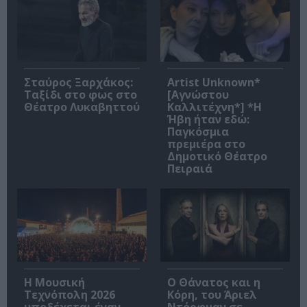
Σταύρος Ξαρχάκος:
Artist Unknown*
Ταξίδι στο φως στο
[Αγνώστου
Θέατρο Λυκαβηττού
Καλλιτέχνη*] *Η
Ήβη ήταν εδώ:
Παγκόσμια
πρεμιέρα στο
Δημοτικό Θέατρο
Πειραιά
Η Μουσική
Ο Θάνατος και η
Τεχνόπολη 2026
Κόρη, του Άριελ
υποδέχεται έναν
Ντόρφμαν σε