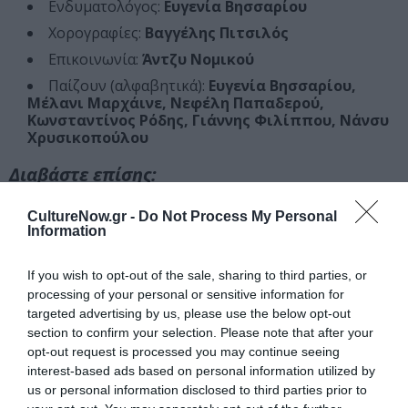
Ενδυματολόγος:
Ευγενία Βησσαρίου
Χορογραφίες:
Βαγγέλης Πιτσιλός
Επικοινωνία:
Άντζυ Νομικού
Παίζουν (αλφαβητικά):
Ευγενία Βησσαρίου,
Μέλανι Μαρχάινε, Νεφέλη Παπαδερού,
Κωνσταντίνος Ρόδης, Γιάννης Φιλίππου, Νάνσυ
Χρυσικοπούλου
Διαβάστε επίσης:
Αθανασία Καλογιάννη: Νομίζω ότι δεν θα ήμουν το ίδιο
CultureNow.gr -
Do Not Process My Personal
άτομο αν δεν είχα διαβάσει το Θησαυρό της Βαγίας
Information
Ο θησαυρός της Βαγίας, της Ζωρζ Σαρή σε καλοκαιρινή
περιοδεία 2023
If you wish to opt-out of the sale, sharing to third parties, or
processing of your personal or sensitive information for
targeted advertising by us, please use the below opt-out
Ταυτότητα Εκδήλωσης
section to confirm your selection. Please note that after your
opt-out request is processed you may continue seeing
Ημερομηνία:
interest-based ads based on personal information utilized by
us or personal information disclosed to third parties prior to
03/08/2023