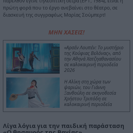
παρελθόν έγινε τηλεοπτική σειρά (ΕΡΤ, 1984), είναι η
πρώτη φορά που το έργο ανεβαίνει στο θέατρο, σε
διασκευή της συγγραφέως Μαρίας Σούμπερτ!
ΜΗΝ ΧΑΣΕΙΣ!
«Αρσέν Λουπέν: Το μυστήριο
της Κούφιας Βελόνας», από
την Αθηνά Χατζηαθανασίου
σε καλοκαιρινή περιοδεία
2026
Η Αλίκη στη χώρα των
ψαριών, του Γιάννη
Ξανθούλη σε σκηνοθεσία
Χρήστου Τριπόδη σε
καλοκαιρινή περιοδεία
Λίγα λόγια για την παιδική παράσταση
«Ο θησαυρός της Βαγίας»