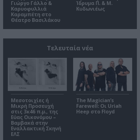
Γιώργο Γάλλο &
Ίδρυμα Π. & Μ.
Καρυοφυλλιά
Κυδωνιέως
Καραμπέτη στο
Θέατρο Βασιλάκου
Τελευταία νέα
Μεσοτοιχίες ή
The Magician’s
Μικρή Προσευχή
Farewell: Οι Uriah
στις 3κ46 π.μ., της
Heep στο Floyd
Εύας Οικονόμου –
Βαμβακά στην
Εναλλακτική Σκηνή
ΕΛΣ