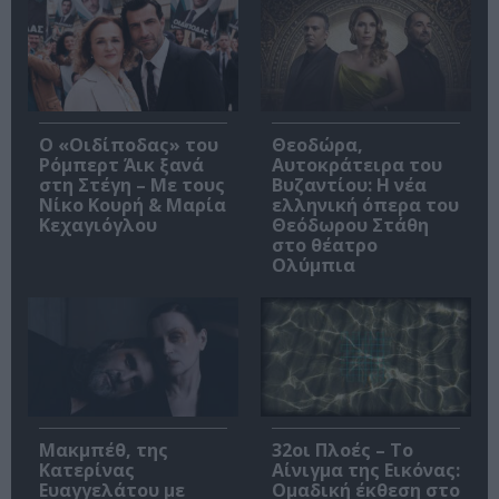
O «Οιδίποδας» του
Θεοδώρα,
Ρόμπερτ Άικ ξανά
Αυτοκράτειρα του
στη Στέγη – Με τους
Βυζαντίου: Η νέα
Νίκο Κουρή & Μαρία
ελληνική όπερα του
Κεχαγιόγλου
Θεόδωρου Στάθη
στο θέατρο
Ολύμπια
Μακμπέθ, της
32οι Πλοές – Το
Κατερίνας
Αίνιγμα της Εικόνας:
Ευαγγελάτου με
Ομαδική έκθεση στο