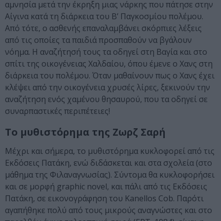
αμνησία μετά την έκρηξη μιας νάρκης που πάτησε στην
Αίγινα κατά τη διάρκεια του Β’ Παγκοσμίου πολέμου.
Από τότε, ο ασθενής επαναλαμβάνει σκόρπιες λέξεις
από τις οποίες τα παιδιά προσπαθούν να βγάλουν
νόημα. Η αναζήτησή τους τα οδηγεί στη Βαγία και στο
σπίτι της οικογένειας Χαλδαίου, όπου έμενε ο Χανς στη
διάρκεια του πολέμου. Όταν μαθαίνουν πως ο Χανς έχει
κλέψει από την οικογένεια χρυσές λίρες, ξεκινούν την
αναζήτηση ενός χαμένου θησαυρού, που τα οδηγεί σε
συναρπαστικές περιπέτειες!
Το μυθιστόρημα της Ζωρζ Σαρή
Μέχρι και σήμερα, το μυθιστόρημα κυκλοφορεί από τις
Εκδόσεις Πατάκη, ενώ διδάσκεται και στα σχολεία (στο
μάθημα της Φιλαναγνωσίας). Σύντομα θα κυκλοφορήσει
και σε μορφή graphic novel, και πάλι από τις Εκδόσεις
Πατάκη, σε εικονογράφηση του Kanellos Cob. Παρότι
αγαπήθηκε πολύ από τους μικρούς αναγνώστες και στο