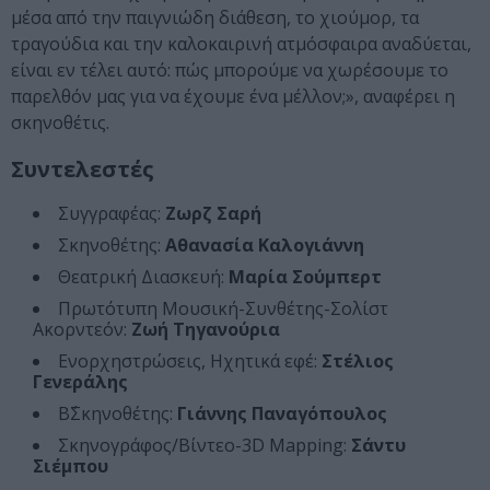
μέσα από την παιγνιώδη διάθεση, το χιούμορ, τα
τραγούδια και την καλοκαιρινή ατμόσφαιρα αναδύεται,
είναι εν τέλει αυτό: πώς μπορούμε να χωρέσουμε το
παρελθόν μας για να έχουμε ένα μέλλον;», αναφέρει η
σκηνοθέτις.
Συντελεστές
Συγγραφέας:
Ζωρζ Σαρή
Σκηνοθέτης:
Αθανασία Καλογιάννη
Θεατρική Διασκευή:
Μαρία Σούμπερτ
Πρωτότυπη Μουσική-Συνθέτης-Σολίστ
Ακορντεόν:
Ζωή Τηγανούρια
Ενορχηστρώσεις, Ηχητικά εφέ:
Στέλιος
Γενεράλης
Β΄Σκηνοθέτης:
Γιάννης Παναγόπουλος
Σκηνογράφος/Βίντεο-3D Mapping:
Σάντυ
Σιέμπου