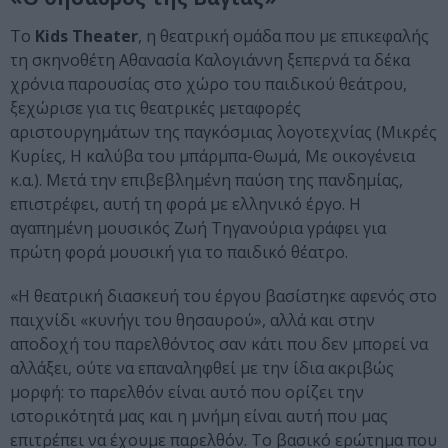
Το
Kids Theater
, η θεατρική ομάδα που με επικεφαλής
τη σκηνοθέτη Αθανασία Καλογιάννη ξεπερνά τα δέκα
χρόνια παρουσίας στο χώρο του παιδικού θεάτρου,
ξεχώρισε για τις θεατρικές μεταφορές
αριστουργημάτων της παγκόσμιας λογοτεχνίας (Μικρές
Κυρίες, Η καλύβα του μπάρμπα-Θωμά, Με οικογένεια
κ.α.). Μετά την επιβεβλημένη παύση της πανδημίας,
επιστρέφει, αυτή τη φορά με ελληνικό έργο. Η
αγαπημένη μουσικός Ζωή Τηγανούρια γράφει για
πρώτη φορά μουσική για το παιδικό θέατρο.
«Η θεατρική διασκευή του έργου βασίστηκε αφενός στο
παιχνίδι «κυνήγι του θησαυρού», αλλά και στην
αποδοχή του παρελθόντος σαν κάτι που δεν μπορεί να
αλλάξει, ούτε να επαναληφθεί με την ίδια ακριβώς
μορφή: το παρελθόν είναι αυτό που ορίζει την
ιστορικότητά μας και η μνήμη είναι αυτή που μας
επιτρέπει να έχουμε παρελθόν. Το βασικό ερώτημα που