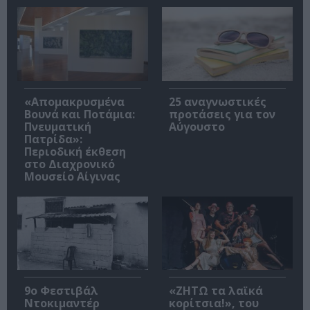
«Απομακρυσμένα
25 αναγνωστικές
Βουνά και Ποτάμια:
προτάσεις για τον
Πνευματική
Αύγουστο
Πατρίδα»:
Περιοδική έκθεση
στο Διαχρονικό
Μουσείο Αίγινας
9ο Φεστιβάλ
«ΖΗΤΩ τα λαϊκά
Ντοκιμαντέρ
κορίτσια!», του