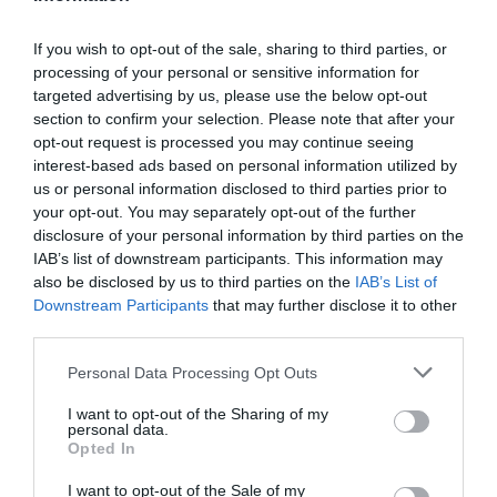
μεταφρασμένο κείμενο, καθώς και πολλά και εξαιρετικά
ενδιαφέροντα κείμενα σχετικά με την «Αντιγόνη» του
If you wish to opt-out of the sale, sharing to third parties, or
Σοφοκλή. Έχει καταλήξει το θεατρικό πρόγραμμα να
processing of your personal or sensitive information for
θεωρείται πολυτέλεια, αλλά η συγκεκριμένη παράσταση
targeted advertising by us, please use the below opt-out
υπενθυμίζει ότι η ανάλυση και η θεωρητική
section to confirm your selection. Please note that after your
opt-out request is processed you may continue seeing
επεξεργασία ενός έργου δεν είναι ούτε αυτονόητη, ούτε
interest-based ads based on personal information utilized by
περιττή: είναι, τουναντίον, απαραίτητη!
us or personal information disclosed to third parties prior to
your opt-out. You may separately opt-out of the further
Το λειτουργικό σκηνικό (
Μικαέλα Λιακατά
) έφερε
disclosure of your personal information by third parties on the
σημαντικούς συμβολισμούς, ενώ παράλληλα
IAB’s list of downstream participants. This information may
κατόρθωσε να κερδίσει την προσοχή του κοινού. Τόσο
also be disclosed by us to third parties on the
IAB’s List of
το τραπέζι το οποίο μεταμορφώθηκε πολλές φορές
Downstream Participants
that may further disclose it to other
εξυπηρετώντας διαφορετικούς σκοπούς, όσο και οι
third parties.
θυρίδες, οι οποίες θύμιζαν επίσης νεκροκρέβατα σε
Personal Data Processing Opt Outs
νεκροτομείο, λειτούργησαν με επιβλητικό τρόπο στη
σκηνή και όχι σε βάρος της σκηνικής δράσης. Τα
I want to opt-out of the Sharing of my
personal data.
κοστούμια (
Βασιλική Σύρμα
) υπήρξαν δηλωτικά της
Opted In
σκηνοθετικής γραμμής, υποστηρίζοντας τη
στρατικοποίηση της πολιτικής εξουσίας. Πολύ καλή η
I want to opt-out of the Sale of my