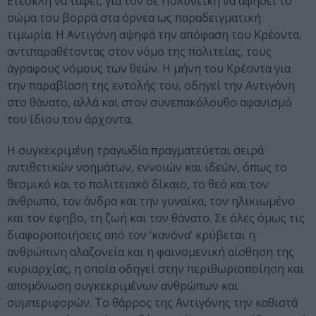
Ετεοκλή να ταφεί, για τον δε Πολυνείκη να αφήσει το
σώμα του βορρά στα όρνεα ως παραδειγματική
τιμωρία. Η Αντιγόνη αψηφά την απόφαση του Κρέοντα,
αντιπαραθέτοντας στον νόμο της πολιτείας, τους
άγραφους νόμους των θεών. Η μήνη του Κρέοντα για
την παραβίαση της εντολής του, οδηγεί την Αντιγόνη
στο θάνατο, αλλά και στον συνεπακόλουθο αφανισμό
του ίδιου του άρχοντα.
Η συγκεκριμένη τραγωδία πραγματεύεται σειρά
αντιθετικών νοημάτων, εννοιών και ιδεών, όπως το
θεσμικό και το πολιτειακό δίκαιο, το θεό και τον
άνθρωπο, τον άνδρα και την γυναίκα, τον ηλικιωμένο
και τον έφηβο, τη ζωή και τον θάνατο. Σε όλες όμως τις
διαφοροποιήσεις από τον ‘κανόνα’ κρύβεται η
ανθρώπινη αλαζονεία και η φαινομενική αίσθηση της
κυριαρχίας, η οποία οδηγεί στην περιθωριοποίηση και
απομόνωση συγκεκριμένων ανθρώπων και
συμπεριφορών. Το θάρρος της Αντιγόνης την καθιστά