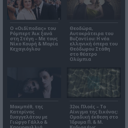
O «Οιδίποδας» του
Θεοδώρα,
Ρόμπερτ Άικ ξανά
Αυτοκράτειρα του
στη Στέγη – Με τους
Βυζαντίου: Η νέα
Νίκο Κουρή & Μαρία
ελληνική όπερα του
Κεχαγιόγλου
Θεόδωρου Στάθη
στο θέατρο
Ολύμπια
Μακμπέθ, της
32οι Πλοές – Το
Κατερίνας
Αίνιγμα της Εικόνας:
Ευαγγελάτου με
Ομαδική έκθεση στο
Γιώργο Γάλλο &
Ίδρυμα Π. & Μ.
Καρυοφυλλιά
Κυδωνιέως