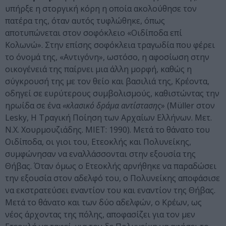
υπήρξε η στοργική κόρη η οποία ακολούθησε τον
πατέρα της, όταν αυτός τυφλώθηκε, όπως
αποτυπώνεται στον σοφόκλειο «Οιδίποδα επί
Κολωνώ». Στην επίσης σοφόκλεια τραγωδία που φέρει
το όνομά της, «Αντιγόνη», ωστόσο, η αφοσίωση στην
οικογένειά της παίρνει μια άλλη μορφή, καθώς η
σύγκρουσή της με τον θείο και βασιλιά της, Κρέοντα,
οδηγεί σε ευρύτερους συμβολισμούς, καθιστώντας την
ηρωίδα σε ένα
«κλασικό δράμα αντίστασης
» (Müller στον
Lesky, Η Τραγική Ποίηση των Αρχαίων Ελλήνων. Μετ.
Ν.Χ. Χουρμουζιάδης. ΜΙΕΤ: 1990). Μετά το θάνατο του
Οιδίποδα, οι γιοι του, Ετεοκλής και Πολυνείκης,
συμφώνησαν να εναλλάσσονται στην εξουσία της
Θήβας. Όταν όμως ο Ετεοκλής αρνήθηκε να παραδώσει
την εξουσία στον αδελφό του, ο Πολυνείκης αποφάσισε
να εκστρατεύσει εναντίον του και εναντίον της Θήβας.
Μετά το θάνατο και των δύο αδελφών, ο Κρέων, ως
νέος άρχοντας της πόλης, αποφασίζει για τον μεν