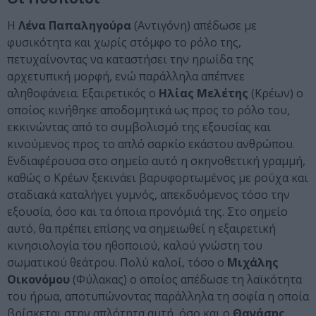
Η
Λένα Παπαληγούρα
(Αντιγόνη) απέδωσε με
φυσικότητα και χωρίς στόμφο το ρόλο της,
πετυχαίνοντας να καταστήσει την ηρωίδα της
αρχετυπική μορφή, ενώ παράλληλα απέπνεε
αληθοφάνεια. Εξαιρετικός ο
Ηλίας Μελέτης
(Κρέων) ο
οποίος κινήθηκε αποδομητικά ως προς το ρόλο του,
εκκινώντας από το συμβολισμό της εξουσίας και
κινούμενος προς το απλό σαρκίο εκάστου ανθρώπου.
Ενδιαφέρουσα στο σημείο αυτό η σκηνοθετική γραμμή,
καθώς ο Κρέων ξεκινάει βαρυφορτωμένος με ρούχα και
σταδιακά καταλήγει γυμνός, απεκδυόμενος τόσο την
εξουσία, όσο και τα όποια προνόμιά της. Στο σημείο
αυτό, θα πρέπει επίσης να σημειωθεί η εξαιρετική
κινησιολογία του ηθοποιού, καλού γνώστη του
σωματικού θεάτρου. Πολύ καλοί, τόσο ο
Μιχάλης
Οικονόμου
(Φύλακας) ο οποίος απέδωσε τη λαϊκότητα
του ήρωα, αποτυπώνοντας παράλληλα τη σοφία η οποία
βρίσκεται στην απλότητα αυτή, όσο και ο
Θανάσης