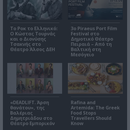
Το Ροκ το Ελληνικό:
3o Piraeus Port Film
Ο Κώστας Τουρνάς
Festival στο
και ο Διονύσης
Δημοτικό Θέατρο
Τσακνής στο
Πειραιά – Από τη
Θέατρο Άλσος ΔΕΗ
Βαλτική στη
Μεσόγειο
«DEADLIFT. Άρση
Rafina and
θανάτου», της
Artemida: The Greek
Βαλέριας
Food Stops
Δημητριάδου στο
Travellers Should
Θέατρο Εμπορικόν
Know