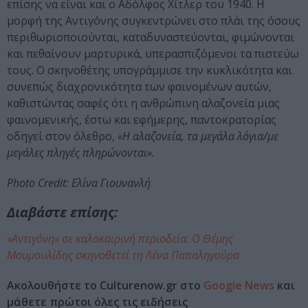
επίσης να είναι και ο Αδόλφος Χίτλερ του 1940. Η
μορφή της Αντιγόνης συγκεντρώνει στο πλάι της όσους
περιθωριοποιούνται, καταδυναστεύονται, φιμώνονται
και πεθαίνουν μαρτυρικά, υπερασπιζόμενοι τα πιστεύω
τους. Ο σκηνοθέτης υπογράμμισε την κυκλικότητα και
συνεπώς διαχρονικότητα των φαινομένων αυτών,
καθιστώντας σαφές ότι η ανθρώπινη αλαζονεία μιας
φαινομενικής, έστω και εφήμερης, παντοκρατορίας
οδηγεί στον όλεθρο,
«Η αλαζονεία, τα μεγάλα λόγια/με
μεγάλες πληγές πληρώνονται».
Photo Credit: Ελίνα Γιουνανλή
Διαβάστε επίσης:
«Αντιγόνη» σε καλοκαιρινή περιοδεία: Ο Θέμης
Μουμουλίδης σκηνοθετεί τη Λένα Παπαληγούρα
Ακολουθήστε το Culturenow.gr στο
Google News
και
μάθετε πρώτοι όλες τις ειδήσεις