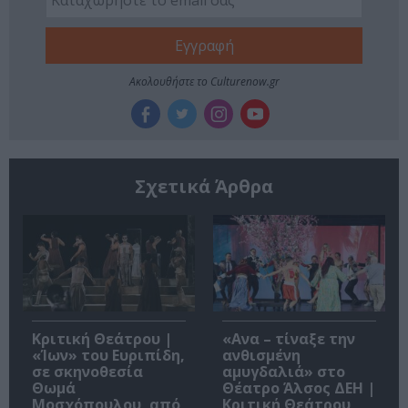
Ακολουθήστε το Culturenow.gr
Σχετικά Άρθρα
Κριτική Θεάτρου |
«Ανα – τίναξε την
«Ίων» του Ευριπίδη,
ανθισμένη
σε σκηνοθεσία
αμυγδαλιά» στο
Θωμά
Θέατρο Άλσος ΔΕΗ |
Μοσχόπουλου, από
Κριτική Θεάτρου