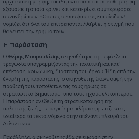
αρχετυπική μορφή, επειδή αντιτάσσεται σε κάθε μορφή
εξουσίας η οποία κρίνει και κατακρίνει συμπεριφορές
συνανθρώπων, «Όποιος ανυποψίαστος και αλαζών/
νομίζει ότι όλα του επιτρέπονται,/θα’ρθει η στιγμή που
θα γευτεί την ερημιά του».
Η παράσταση
Ο
Θέμης Μουμουλίδης
σκηνοθέτησε τη σοφόκλεια
τραγωδία υπογραμμίζοντας την πολιτική και κατ’
επέκταση, κοινωνική, διάσταση του έργου. Ήδη από την
έναρξη της παράστασης, ο σκηνοθέτης έκανε σαφή την
πρόθεσή του, τοποθετώντας τους ήρωες σε
στρατιωτικό βηματισμό, υπό τους ήχους ελικοπτέρου.
Η παράσταση ανέδειξε τη στρατικοποίηση της
πολιτικής ζωής, σε παγκόσμια κλίμακα, φωτίζοντας
ιδιαίτερα τα τεκταινόμενα στην απέναντι πλευρά του
Ατλαντικού.
Παράλληλα, ο σκηνοθέτης έδωσε έμφαση στην