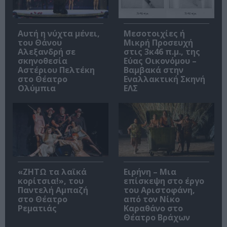
Αυτή η νύχτα μένει,
Μεσοτοιχίες ή
του Θάνου
Μικρή Προσευχή
Αλεξανδρή σε
στις 3κ46 π.μ., της
σκηνοθεσία
Εύας Οικονόμου –
Αστέριου Πελτέκη
Βαμβακά στην
στο Θέατρο
Εναλλακτική Σκηνή
Ολύμπια
ΕΛΣ
«ΖΗΤΩ τα λαϊκά
Ειρήνη – Μια
κορίτσια!», του
επίσκεψη στο έργο
Παντελή Αμπαζή
του Αριστοφάνη,
στο Θέατρο
από τον Νίκο
Ρεματιάς
Καραθάνο στο
Θέατρο Βράχων