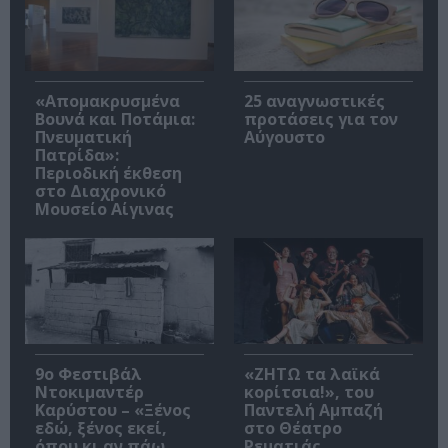
«Απομακρυσμένα
25 αναγνωστικές
Βουνά και Ποτάμια:
προτάσεις για τον
Πνευματική
Αύγουστο
Πατρίδα»:
Περιοδική έκθεση
στο Διαχρονικό
Μουσείο Αίγινας
9ο Φεστιβάλ
«ΖΗΤΩ τα λαϊκά
Ντοκιμαντέρ
κορίτσια!», του
Καρύστου – «Ξένος
Παντελή Αμπαζή
εδώ, ξένος εκεί,
στο Θέατρο
όπου κι αν πάω
Ρεματιάς