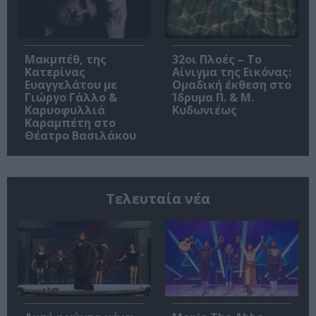
Μακμπέθ, της
32οι Πλοές – Το
Κατερίνας
Αίνιγμα της Εικόνας:
Ευαγγελάτου με
Ομαδική έκθεση στο
Γιώργο Γάλλο &
Ίδρυμα Π. & Μ.
Καρυοφυλλιά
Κυδωνιέως
Καραμπέτη στο
Θέατρο Βασιλάκου
Τελευταία νέα