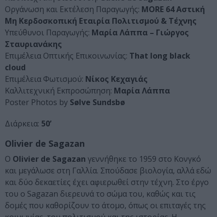
Οργάνωση και Εκτέλεση Παραγωγής:
MORE 64 Αστική
Μη Κερδοσκοπική Εταιρία Πολιτισμού & Τέχνης
Υπεύθυνοι Παραγωγής:
Mαρία Λάππα – Γιώργος
Σταυριανάκης
Επιμέλεια Οπτικής Επικοινωνίας:
That long black
cloud
Επιμέλεια Φωτισμού:
Νίκος Κεχαγιάς
Καλλιτεχνική Εκπροσώπηση:
Μαρία Λάππα
Poster Photos by
Sølve Sundsbø
Διάρκεια:
50’
Olivier de Sagazan
Ο
Olivier de Sagazan
γεννήθηκε το 1959 στο Κονγκό
και μεγάλωσε στη Γαλλία. Σπούδασε βιολογία, αλλά εδώ
και δύο δεκαετίες έχει αφιερωθεί στην τέχνη. Στο έργο
του ο Sagazan διερευνά το σώμα του, καθώς και τις
δομές που καθορίζουν το άτομο, όπως οι επιταγές της