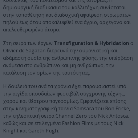
κοινωνίας, του πολιτισμού και της ιστορίας. Η
δημιουργική διαδικασία του καλλιτέχνη συνίσταται
στην τοποθέτηση και διαδοχική αφαίρεση στρωμάτων
πηλού έως ότου αποκαλυφθεί ένα άγριο, αρχέγονο και
απελευθερωμένο άτομο.
Στη σειρά των έργων
Transfiguration & Ηybridation
ο
Olivier de Sagazan διερευνά την ουμανιστική και
αδάμαστη ουσία της ανθρώπινης φύσης, την υπέρβαση
ανάμεσα στο ανθρώπινο και μη ανθρώπινο, την
κατάλυση τον ορίων της ταυτότητας.
Η δουλειά του ανά τα χρόνια έχει παρουσιαστεί υπό
την αιγίδα σπουδαίων φεστιβάλ σύγχρονης τέχνης,
χορού και θέατρου παγκοσμίως. Εμφανίζεται επίσης
στην κινηματογραφική ταινία Samsara του Ron Fricke,
την τηλεοπτική σειρά Channel Zero του Nick Antosca,
καθώς και σε επιλεγμένα Fashion Films με τους Nick
Knight και Gareth Pugh.