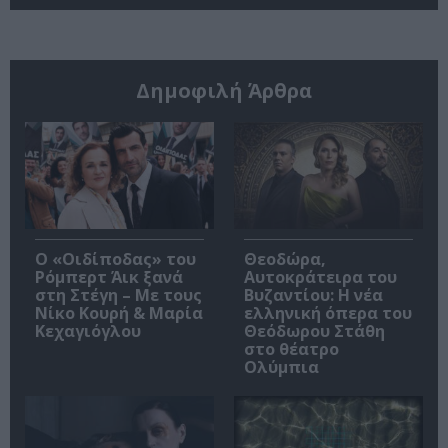
Δημοφιλή Άρθρα
O «Οιδίποδας» του
Θεοδώρα,
Ρόμπερτ Άικ ξανά
Αυτοκράτειρα του
στη Στέγη – Με τους
Βυζαντίου: Η νέα
Νίκο Κουρή & Μαρία
ελληνική όπερα του
Κεχαγιόγλου
Θεόδωρου Στάθη
στο θέατρο
Ολύμπια