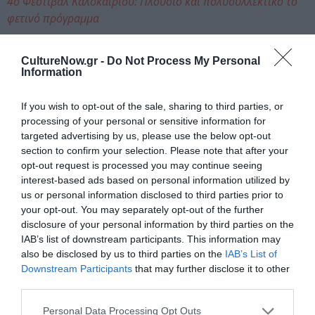
4ο Φεστιβάλ Καλοκαιριού: Πλούσιο και πολυσυλλεκτικό το
φετινό πρόγραμμα
Ταυτότητα Εκδήλωσης
CultureNow.gr -
Do Not Process My Personal
Information
Ημερομηνία:
If you wish to opt-out of the sale, sharing to third parties, or
24/07/2023
processing of your personal or sensitive information for
targeted advertising by us, please use the below opt-out
22:00
section to confirm your selection. Please note that after your
opt-out request is processed you may continue seeing
Τοποθεσία:
interest-based ads based on personal information utilized by
Θέατρο Κήπου, Τσιμισκή 153, Θεσσαλονίκη
us or personal information disclosed to third parties prior to
your opt-out. You may separately opt-out of the further
Θέατρο Κήπου
disclosure of your personal information by third parties on the
IAB’s list of downstream participants. This information may
also be disclosed by us to third parties on the
IAB’s List of
Eισιτήρια:
Downstream Participants
that may further disclose it to other
Γενική είσοδος: 15€ | Ανέργων-Φοιτητικό-Ατέλεια-
third parties.
Εργατικά Σωματεία: 12€
Personal Data Processing Opt Outs