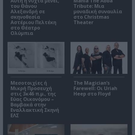
Αυτή η νύχτα μένει,
Mania The Abba
του Θάνου
Tribute: Μια
Αλεξανδρή σε
μοναδική συναυλία
σκηνοθεσία
στο Christmas
Αστέριου Πελτέκη
Theater
στο Θέατρο
Ολύμπια
Μεσοτοιχίες ή
The Magician’s
Μικρή Προσευχή
Farewell: Οι Uriah
στις 3κ46 π.μ., της
Heep στο Floyd
Εύας Οικονόμου –
Βαμβακά στην
Εναλλακτική Σκηνή
ΕΛΣ