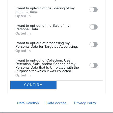
Πληροφορίες / Κρατήσεις:
I want to opt-out of the Sharing of my
personal data.
Τηλ.: 2310256775
Opted In
I want to opt-out of the Sale of my
Ακολουθήστε το Culturenow.gr στο
Google News
και
Personal Data.
μάθετε πρώτοι όλες τις ειδήσεις
Opted In
I want to opt-out of processing my
Δείτε όλα τα
τελευταία νέα
για την Τέχνη και τον
Personal Data for Targeted Advertising.
Πολιτισμό στο
Culturenow.gr
Opted In
I want to opt-out of Collection, Use,
Νέοι Διαγωνισμοί
❯
Retention, Sale, and/or Sharing of my
Personal Data that Is Unrelated with the
Purposes for which it was collected.
Opted In
Tags
CONFIRM
ΘΕΑΤΡΙΚΕΣ ΠΑΡΑΣΤΑΣΕΙΣ 2022 - 2023
ΚΑΛΟΚΑΙΡΙΝΑ ΦΕΣΤΙΒΑΛ
ΠΕΙΡΑΜΑΤΙΚΟ - MULTI SHOWS - PERFORMANCE
Data Deletion
Data Access
Privacy Policy
ΣΕΜΙΝΑΡΙΑ – ΣΥΝΕΔΡΙΑ