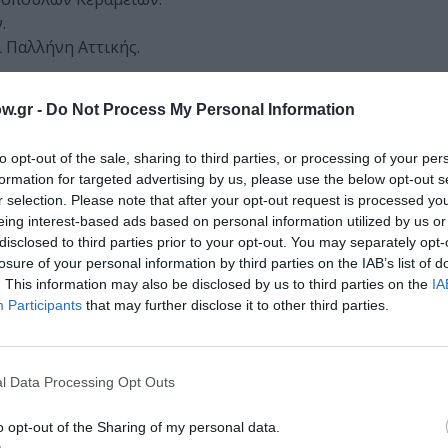
.
ι Παλλήνη Αττικής.
4
w.gr -
Do Not Process My Personal Information
to opt-out of the sale, sharing to third parties, or processing of your per
νιά της Κρήτης όπου ζει και εργάζεται μέχρι σήμερα, ασχολ
formation for targeted advertising by us, please use the below opt-out s
r selection. Please note that after your opt-out request is processed y
 σύνθεσης με δασκάλους γνωστούς καλλιτέχνες της πόλης
eing interest-based ads based on personal information utilized by us or
εργό δράση στα καλλιτεχνικά δρώμενα της πόλης και έχει σ
disclosed to third parties prior to your opt-out. You may separately opt-
losure of your personal information by third parties on the IAB’s list of
 παιδικού βιβλίου και ως μητέρα δίδυμων κοριτσιών αντλ
. This information may also be disclosed by us to third parties on the
IA
Participants
that may further disclose it to other third parties.
l Data Processing Opt Outs
978-960-563-129-1, Τιμή: 8,35 ευρώ
o opt-out of the Sharing of my personal data.