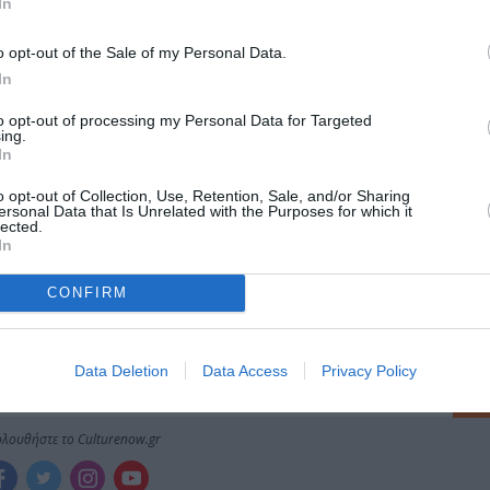
In
μάθετε πρώτοι όλες τις ειδήσεις
o opt-out of the Sale of my Personal Data.
In
ολιτισμό στο
Culturenow.gr
to opt-out of processing my Personal Data for Targeted
ing.
r
Δες
In
o opt-out of Collection, Use, Retention, Sale, and/or Sharing
ersonal Data that Is Unrelated with the Purposes for which it
lected.
In
CONFIRM
νη και τον Πολιτισμό!
Data Deletion
Data Access
Privacy Policy
λουθήστε το Culturenow.gr