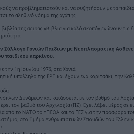
τικούς να προβληματιστούν και να συζητήσουν με τα παιδιά
τσι το αληθινό νόημα της αγάπης.
βιβλία της σειράς «Βιβλία για καλό σκοπό» ενώνουν τις 
ηριότητα.
τον Σύλλογο Γονιών Παιδιών με Νεοπλασματική Ασθένε
υ παιδικού καρκίνου.
κε την 1η Ιουνίου 1976, στα Χανιά.
ητική υπαλληλο της ΕΡΤ και έχουν ενα κοριτσάκι, την Καλ
άδα.
Ενόπλων Δυνάμεων και κατάσσεται με τον βαθμό του Λοχία
έρει τον βαθμό του Αρχιλοχία (ΠΖ). Έχει λάβει μέρος σε ε
ία από το ΝΑΤΟ το ΥΠΕΘΑ και το ΓΕΣ για την προσφορά το
επιστήμιο, στο Τμήμα Ανθρωπιστικών Σπουδών του Ελληνι
υ.
ντοπούλων Κεραμειών.