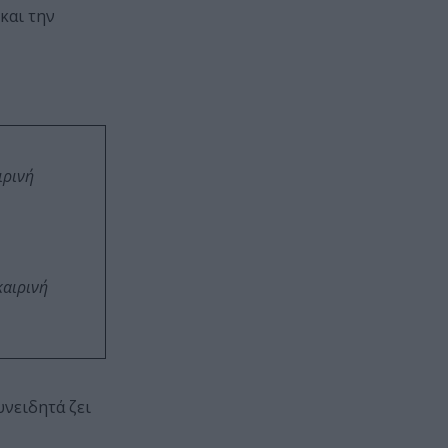
και την
ιρινή
καιρινή
υνειδητά ζει