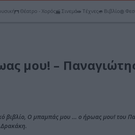
υσική
Θέατρο - Χορός
Σινεμά
Τέχνες
Βιβλίο
Φεσ
ωας μου! – Παναγιώτη
κό βιβλίο, Ο μπαμπάς μου … ο ήρωας μου! του Π
 Δρακάκη.