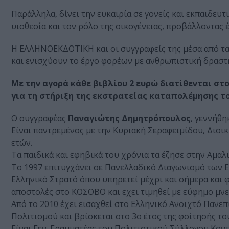
Παράλληλα, δίνει την ευκαιρία σε γονείς και εκπαιδευ
υιοθεσία και τον ρόλο της οικογένειας, προβάλλοντας έ
Η ΕΛΛΗΝΟΕΚΔΟΤΙΚΗ και οι συγγραφείς της μέσα από τα 
και ενισχύουν το έργο φορέων με ανθρωπιστική δραστ
Με την αγορά κάθε βιβλίου 2 ευρώ διατίθενται σ
για τη στήριξη της εκστρατείας καταπολέμησης το
O συγγραφέας
Παναγιώτης Δημητρόπουλος
, γεννήθη
Είναι παντρεμένος με την Κυριακή Σεραφειμίδου, Διοικ
ετών.
Τα παιδικά και εφηβικά του χρόνια τα έζησε στην Αμαλι
Το 1997 επιτυγχάνει σε Πανελλαδικό Δια­γωνισμό των 
Ελληνικό Στρατό όπου υπηρετεί μέχρι και σήμερα και φ
αποστολές στο ΚΟΣΟΒΟ και εχει τιμηθεί με εύφημο μνε
Από το 2010 έχει εισαχθεί στο Ελληνικό Ανοιχτό Παν
Πολιτισμού και βρίσκεται στο 3ο έτος της φοίτησής το
Είναι Γεν. Γραμματέας του Πολιτιστικού Σύλλογου Κο