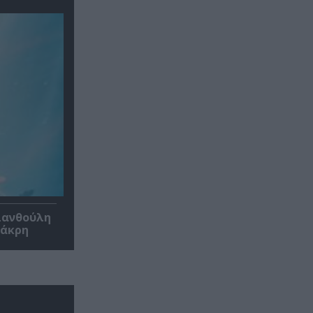
 Ξανθούλη
Μάκρη