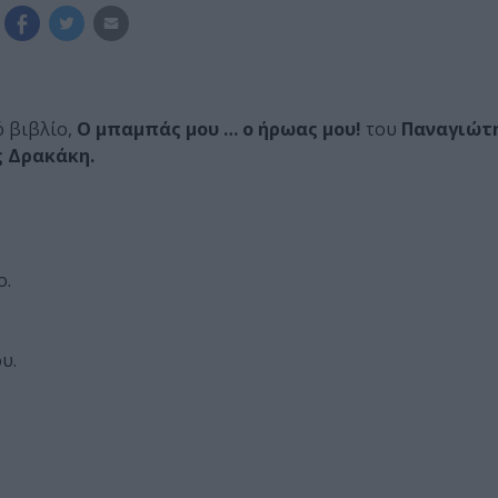
ό βιβλίο,
Ο μπαμπάς μου … ο ήρωας μου!
του
Παναγιώτ
ς Δρακάκη.
ο.
υ.