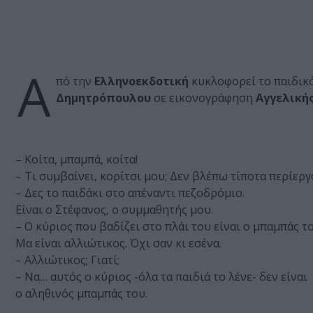
Α
πό την
Ελληνοεκδοτική
κυκλοφορεί το παιδικ
Δημητρόπουλου
σε εικονογράφηση
Αγγελική
– Κοίτα, μπαμπά, κοίτα!
– Τι συμβαίνει, κορίτσι μου; Δεν βλέπω τίποτα περίεργ
– Δες το παιδάκι στο απέναντι πεζοδρόμιο.
Είναι ο Στέφανος, ο συμμαθητής μου.
– Ο κύριος που βαδίζει στο πλάι του είναι ο μπαμπάς το
Μα είναι αλλιώτικος. Όχι σαν κι εσένα.
– Αλλιώτικος; Γιατί;
– Να… αυτός ο κύριος -όλα τα παιδιά το λένε- δεν είναι
o αληθινός μπαμπάς του.