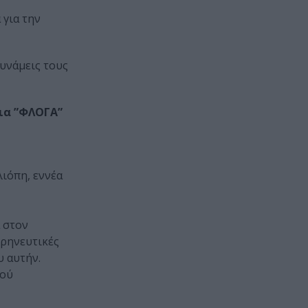
 για την
δυνάμεις τους
ια ”ΦΛΟΓΑ”
λιόπη, εννέα
 στον
ιρηνευτικές
υ αυτήν.
κού