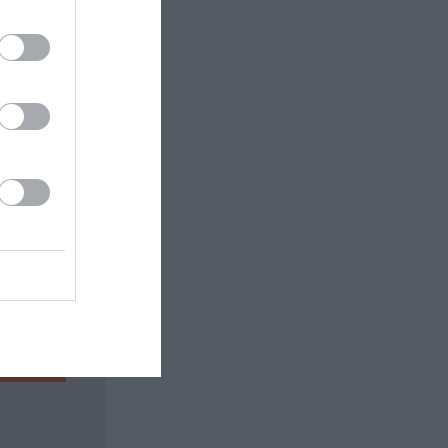
 εδώ!
❯