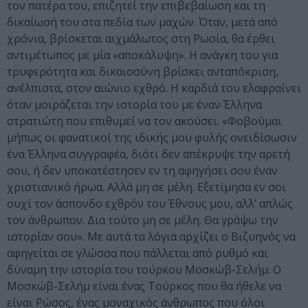
τον πατέρα του, επιζητεί την επιβεβαίωση και τη
δικαίωσή του στα πεδία των μαχών. Όταν, μετά από
χρόνια, βρίσκεται αιχμάλωτος στη Ρωσία, θα έρθει
αντιμέτωπος με μία «αποκάλυψη». Η ανάγκη του για
τρυφερότητα και δικαιοσύνη βρίσκει ανταπόκριση,
ανέλπιστα, στον αιώνιο εχθρό. Η καρδιά του ελαφραίνει
όταν μοιράζεται την ιστορία του με έναν Έλληνα
στρατιώτη που επιθυμεί να τον ακούσει. «Φοβούμαι
μήπως οι φανατικοί της ιδικής μου φυλής ονειδίσωσιν
ένα Έλληνα συγγραφέα, διότι δεν απέκρυψε την αρετή
σου, ή δεν υποκατέστησεν εν τη αφηγήσει σου έναν
χριστιανικό ήρωα. Αλλά μη σε μέλη. Εξετίμησα εν σοι
ουχί τον άσπονδο εχθρόν του Έθνους μου, αλλ’ απλώς
τον άνθρωπον. Δια τούτο μη σε μέλη. Θα γράψω την
ιστορίαν σου». Με αυτά τα λόγια αρχίζει ο Βιζυηνός να
αφηγείται σε γλώσσα που πάλλεται από ρυθμό και
δύναμη την ιστορία του τούρκου Μοσκώβ-Σελήμ. Ο
Μοσκώβ-Σελήμ είναι ένας Τούρκος που θα ήθελε να
είναι Ρώσος, ένας μοναχικός άνθρωπος που όλοι