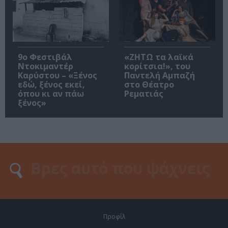
9ο Φεστιβάλ
«ΖΗΤΩ τα λαϊκά
Ντοκιμαντέρ
κορίτσια!», του
Καρύστου – «Ξένος
Παντελή Αμπαζή
εδώ, ξένος εκεί,
στο Θέατρο
όπου κι αν πάω
Ρεματιάς
ξένος»
Προφίλ