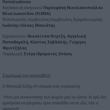
Παπαϊωάννου
Κατασκευή σκηνικού:
Περσεφόνη Νικολακοπούλου
Νίνα Ιωαννίδου (FLERIA)
Φιλολογικός σύμβουλος/σύμβουλος δραματουργίας
:
Ιωάννης-Ιόλαος Μανιάτης
Ερμηνεύουν:
Νικολίτσα Ντρίζη, Αγγελική
Παπαθεμελή, Κώστας Σεβδαλής, Γιώργος
Φριντζήλας
Παραγωγή:
Στέγη Ιδρύματος Ωνάση
Σημείωμα του σκηνοθέτη
Ο Μοσκώβ-Σελήμ (Η ιστορία ενός στρατιώτη)
-Ήτον μια συνεννόησης των ψυχών μας τω είπον. Κι εγώ δεν
ημπόρεσα να ησυχάσω πριν επανέλθω να σε ιδώ, λέει ο
αφηγητής