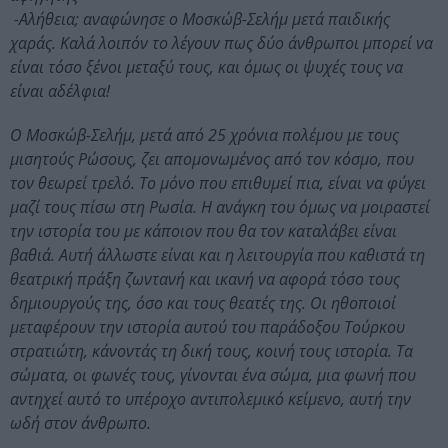
-Αλήθεια; αναφώνησε ο Μοσκώβ-Σελήμ μετά παιδικής
χαράς. Καλά λοιπόν το λέγουν πως δύο άνθρωποι μπορεί να
είναι τόσο ξένοι μεταξύ τους, και όμως οι ψυχές τους να
είναι αδέλφια!
O Μοσκώβ-Σελήμ, μετά από 25 χρόνια πολέμου με τους
μισητούς Ρώσους, ζει απομονωμένος από τον κόσμο, που
τον θεωρεί τρελό. Το μόνο που επιθυμεί πια, είναι να φύγει
μαζί τους πίσω στη Ρωσία. Η ανάγκη του όμως να μοιραστεί
την ιστορία του με κάποιον που θα τον καταλάβει είναι
βαθιά. Αυτή άλλωστε είναι και η λειτουργία που καθιστά τη
θεατρική πράξη ζωντανή και ικανή να αφορά τόσο τους
δημιουργούς της, όσο και τους θεατές της. Οι ηθοποιοί
μεταφέρουν την ιστορία αυτού του παράδοξου Τούρκου
στρατιώτη, κάνοντάς τη δική τους, κοινή τους ιστορία. Τα
σώματα, οι φωνές τους, γίνονται ένα σώμα, μια φωνή που
αντηχεί αυτό το υπέροχο αντιπολεμικό κείμενο, αυτή την
ωδή στον άνθρωπο.