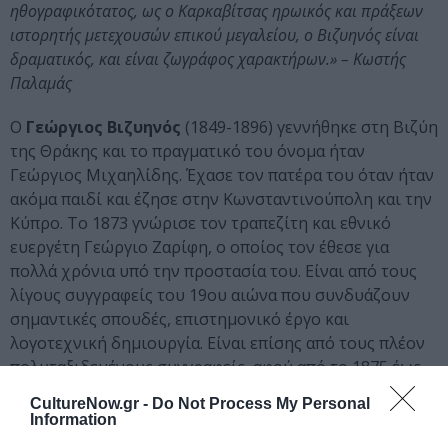
ηθογραφικότατος, ως ο Καρκαβίτσας ηρωικός και πράξεων
ιστορητής μετεχουσών επικού μεγαλείου, ο Βιζυηνός είναι
δραματικός, και είναι ζωγράφος χαρακτήρων.» – Κωστής
Παλαμάς
Ο
Γεώργιος Βιζυηνός
(1849-1896) γεννήθηκε στη Βιζύη
της Θράκης και το πραγματικό του όνομα ήταν
Γεώργιος Μιχαηλίδης. Έχασε τον πατέρα του όταν ήταν
ακόμα παιδί και έζησε στην Κωνσταντινούπολη και την
Κύπρο. Το 1873 γνώρισε τον τραπεζίτη και εθνικό
ευεργέτη Γεώργιο Ζαρίφη, ο οποίος τον έθεσε για
πολλά χρόνια υπό την προστασία του. Είναι από τους
λίγους συγγραφείς του 19ου αιώνα που συνδυάζουν
σημαντικές σπουδές, επιστημονικό έργο και
λογοτεχνική δημιουργία. Είναι επίσης από τους πλέον
πολυταξιδεμένους συγγραφείς, αφού από το 1875 έως
το 1884 έζησε σε πόλεις της Γερμανίας, καθώς επίσης
CultureNow.gr -
Do Not Process My Personal
στο Παρίσι και στο Λονδίνο. Το 1884 πέθανε ο Ζαρίφης
Information
και ο Βιζυηνός κλήθηκε να βιοποριστεί μόνος του.