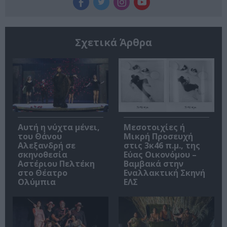
Σχετικά Άρθρα
Αυτή η νύχτα μένει,
Μεσοτοιχίες ή
του Θάνου
Μικρή Προσευχή
Αλεξανδρή σε
στις 3κ46 π.μ., της
σκηνοθεσία
Εύας Οικονόμου –
Αστέριου Πελτέκη
Βαμβακά στην
στο Θέατρο
Εναλλακτική Σκηνή
Ολύμπια
ΕΛΣ