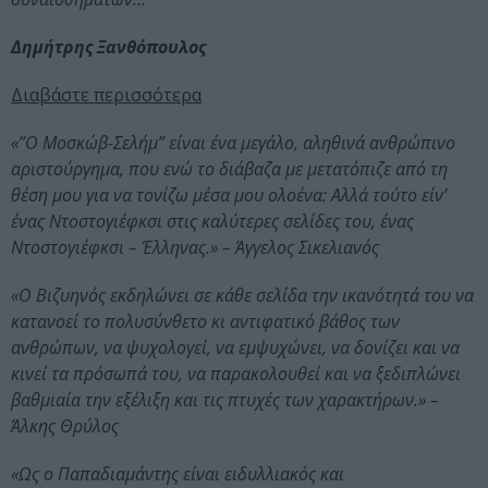
Δημήτρης Ξανθόπουλος
Διαβάστε περισσότερα
«”Ο Μοσκώβ-Σελήμ” είναι ένα μεγάλο, αληθινά ανθρώπινο
αριστούργημα, που ενώ το διάβαζα με μετατόπιζε από τη
θέση μου για να τονίζω μέσα μου ολοένα: Αλλά τούτο είν’
ένας Ντοστογιέφκσι στις καλύτερες σελίδες του, ένας
Ντοστογιέφκσι – Έλληνας.» – Άγγελος Σικελιανός
«Ο Βιζυηνός εκδηλώνει σε κάθε σελίδα την ικανότητά του να
κατανοεί το πολυσύνθετο κι αντιφατικό βάθος των
ανθρώπων, να ψυχολογεί, να εμψυχώνει, να δονίζει και να
κινεί τα πρόσωπά του, να παρακολουθεί και να ξεδιπλώνει
βαθμιαία την εξέλιξη και τις πτυχές των χαρακτήρων.» –
Άλκης Θρύλος
«Ως ο Παπαδιαμάντης είναι ειδυλλιακός και