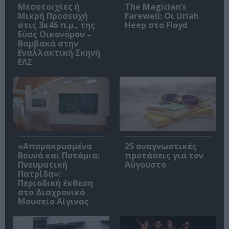
Μεσοτοιχίες ή
The Magician’s
Μικρή Προσευχή
Farewell: Οι Uriah
στις 3κ46 π.μ., της
Heep στο Floyd
Εύας Οικονόμου –
Βαμβακά στην
Εναλλακτική Σκηνή
ΕΛΣ
«Απομακρυσμένα
25 αναγνωστικές
Βουνά και Ποτάμια:
προτάσεις για τον
Πνευματική
Αύγουστο
Πατρίδα»:
Περιοδική έκθεση
στο Διαχρονικό
Μουσείο Αίγινας