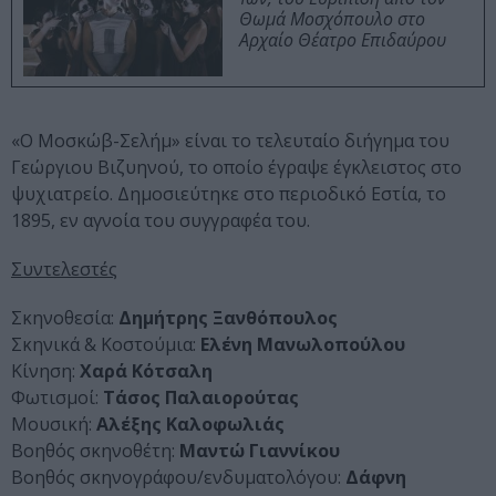
Θωμά Μοσχόπουλο στο
Αρχαίο Θέατρο Επιδαύρου
«Ο Μοσκώβ-Σελήμ» είναι το τελευταίο διήγημα του
Γεώργιου Βιζυηνού, το οποίο έγραψε έγκλειστος στο
ψυχιατρείο. Δημοσιεύτηκε στο περιοδικό Εστία, το
1895, εν αγνοία του συγγραφέα του.
Συντελεστές
Σκηνοθεσία:
Δημήτρης Ξανθόπουλος
Σκηνικά & Κοστούμια:
Ελένη Μανωλοπούλου
Κίνηση:
Χαρά Κότσαλη
Φωτισμοί:
Τάσος Παλαιορούτας
Μουσική:
Αλέξης Καλοφωλιάς
Βοηθός σκηνοθέτη:
Μαντώ Γιαννίκου
Βοηθός σκηνογράφου/ενδυματολόγου:
Δάφνη