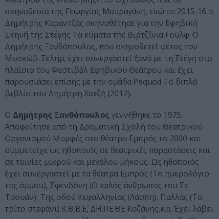
σκηνοθεσία της Γεωργίας Μαυραγάνη, ενώ το 2015-16 ο
Δημήτρης Καραντζάς σκηνοθέτησε για την Εφηβική
Σκηνή της Στέγης Τα κύματα της Βιρτζίνια Γουλφ. Ο
Δημήτρης Ξανθόπουλος, που σκηνοθετεί φέτος τον
Μοσκώβ-Σελήμ, έχει συνεργαστεί ξανά με τη Στέγη στο
πλαίσιο του Φεστιβάλ Εφηβικού Θεάτρου και έχει
παρουσιάσει επίσης με την ομάδα Pequod Το διπλό
βιβλίο του Δημήτρη Χατζή (2012).
Ο
Δημήτρης Ξανθόπουλος
γεννήθηκε το 1975.
Αποφοίτησε από τη Δραματική Σχολή του Θεατρικού
Οργανισμού Μορφές στο θέατρο Εμπρός το 2000 και
συμμετείχε ως ηθοποιός σε θεατρικές παραστάσεις και
σε ταινίες μικρού και μεγάλου μήκους. Ως ηθοποιός
έχει συνεργαστεί με τα θέατρα Εμπρός (Το ημερολόγιο
της άμμου), Σφενδόνη (Ο καλός άνθρωπος του Σε
Τσουάν), Της οδού Κεφαλληνίας (Λάσπη), Παλλάς (Το
τρίτο στεφάνι) Κ.Θ.Β.Ε, ΔΗ.ΠΕ.ΘΕ Κοζάνης,κ.α. Έχει λάβει