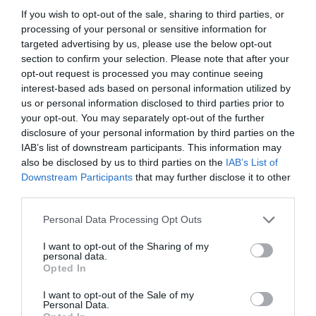
Εργάστηκε ως καθηγητής στη μέση εκπαίδευση και από
If you wish to opt-out of the sale, sharing to third parties, or
το 1890 ως καθηγητής ρυθμικής και δραματολογίας στο
processing of your personal or sensitive information for
Ωδείο Αθηνών. Εκεί γνώρισε τη μαθήτριά του, Μπετίνα
targeted advertising by us, please use the below opt-out
section to confirm your selection. Please note that after your
Φραβασίλη, την οποία ερωτεύτηκε. Ο ατυχής έρωτάς
opt-out request is processed you may continue seeing
του, σε συνδυασμό με ψυχικά τραύματα του
interest-based ads based on personal information utilized by
παρελθόντος, είχαν ως συνέπεια τον εγκλεισμό του στο
us or personal information disclosed to third parties prior to
Δρομοκαΐτειο, όπου πέθανε το 1896. Στο λογοτεχνικό
your opt-out. You may separately opt-out of the further
έργο του Βιζυηνού συναντώνται πτυχές της
disclosure of your personal information by third parties on the
φαναριώτικης παράδοσης με στοιχεία ηθογραφίας και
IAB’s list of downstream participants. This information may
ψυχογραφικής διείσδυσης, καθώς επίσης επιδράσεις
also be disclosed by us to third parties on the
IAB’s List of
Downstream Participants
that may further disclose it to other
από τα ευρωπαϊκά λογοτεχνικά ρεύματα της εποχής. Το
third parties.
είδος στο οποίο διέπρεψε ήταν το διήγημα. Στα πιο
σημαντικά του διηγήματα συγκαταλέγονται: «Το
Personal Data Processing Opt Outs
αμάρτημα της μητρός μου» (1883), «Ποίος ήτο ο φονεύς
του αδελφού μου» (1883), «Το μόνον της ζωής του
I want to opt-out of the Sharing of my
personal data.
ταξείδιον» (1884) και «Ο Μοσκώβ-Σελήμ» (1895).
Opted In
Στον τάφο του Βιζυηνού είναι χαραγμένοι οι εξής
I want to opt-out of the Sale of my
Personal Data.
στίχοι του, που διάλεξε ο Κωστής Παλαμάς:
«Κι’