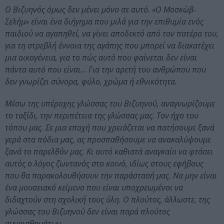
Ο Βιζυηνός όμως δεν μένει μόνο σε αυτό. «Ο Μοσκώβ-
Σελήμ» είναι ένα διήγημα που μιλά για την επιθυμία ενός
παιδιού να αγαπηθεί, να γίνει αποδεκτό από τον πατέρα του,
για τη στρεβλή έννοια της αγάπης που μπορεί να διακατέχει
μια οικογένεια, για το πώς αυτό που φαίνεται δεν είναι
πάντα αυτό που είναι… Για την αρετή του ανθρώπου που
δεν γνωρίζει σύνορα, φύλο, χρώμα ή εθνικότητα.
Μέσω της υπέροχης γλώσσας του Βιζυηνού, αναγνωρίζουμε
το ταξίδι, την περιπέτεια της γλώσσας μας. Τον ήχο του
τόπου μας. Σε μια εποχή που χρειάζεται να πατήσουμε ξανά
γερά στα πόδια μας, ας προσπαθήσουμε να ανακαλύψουμε
ξανά το παρελθόν μας. Κι αυτό καθιστά αναγκαίο να φτάσει
αυτός ο λόγος ζωντανός στο κοινό, ιδίως στους εφήβους
που θα παρακολουθήσουν την παράστασή μας. Να μην είναι
ένα μουσειακό κείμενο που είναι υποχρεωμένοι να
διδαχτούν στη σχολική τους ύλη. Ο πλούτος, άλλωστε, της
γλώσσας του Βιζυηνού δεν είναι παρά πλούτος
συναισθημάτων…