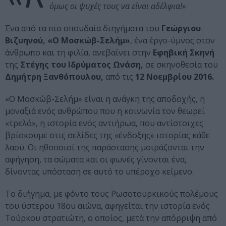
όμως οι ψυχές τους να είναι αδέλφια!»
Ένα από τα πιο σπουδαία διηγήματα του
Γεώργιου
Βιζυηνού, «Ο Μοσκώβ-Σελήμ»
, ένα έργο-ύμνος στον
άνθρωπο και τη φιλία, ανεβαίνει στην
Εφηβική Σκηνή
της
Στέγης του Ιδρύματος Ωνάση,
σε σκηνοθεσία του
Δημήτρη Ξανθόπουλου,
από τις
12 Νοεμβρίου 2016.
«Ο Μοσκώβ-Σελήμ» είναι η ανάγκη της αποδοχής, η
μοναξιά ενός ανθρώπου που η κοινωνία τον θεωρεί
«τρελό», η ιστορία ενός αντιήρωα, που αντίστοιχες
βρίσκουμε στις σελίδες της «ένδοξης» ιστορίας κάθε
λαού. Οι ηθοποιοί της παράστασης μοιράζονται την
αφήγηση, τα σώματα και οι φωνές γίνονται ένα,
δίνοντας υπόσταση σε αυτό το υπέροχο κείμενο.
Το διήγημα, με φόντο τους Ρωσοτουρκικούς πολέμους
του ύστερου 18ου αιώνα, αφηγείται την ιστορία ενός
Τούρκου στρατιώτη, ο οποίος, μετά την απόρριψη από