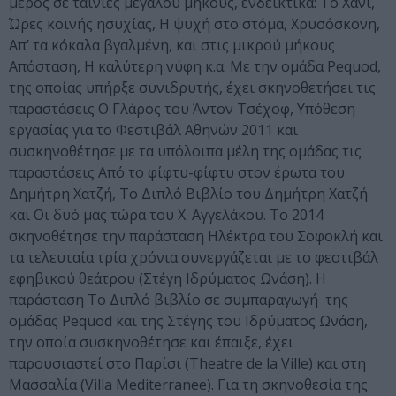
μέρος σε ταινίες μεγάλου μήκους, ενδεικτικά: Το Χάνι,
Ώρες κοινής ησυχίας, Η ψυχή στο στόμα, Χρυσόσκονη,
Απ’ τα κόκαλα βγαλμένη, και στις μικρού μήκους
Απόσταση, Η καλύτερη νύφη κ.α. Με την ομάδα Pequod,
της οποίας υπήρξε συνιδρυτής, έχει σκηνοθετήσει τις
παραστάσεις Ο Γλάρος του Άντον Τσέχοφ, Υπόθεση
εργασίας για το Φεστιβάλ Αθηνών 2011 και
συσκηνοθέτησε με τα υπόλοιπα μέλη της ομάδας τις
παραστάσεις Από το φίφτυ-φίφτυ στον έρωτα του
Δημήτρη Χατζή, Το Διπλό Βιβλίο του Δημήτρη Χατζή
και Οι δυό μας τώρα του Χ. Αγγελάκου. Το 2014
σκηνοθέτησε την παράσταση Ηλέκτρα του Σοφοκλή και
τα τελευταία τρία χρόνια συνεργάζεται με το φεστιβάλ
εφηβικού θεάτρου (Στέγη Ιδρύματος Ωνάση). Η
παράσταση Το Διπλό βιβλίο σε συμπαραγωγή της
ομάδας Pequod και της Στέγης του Ιδρύματος Ωνάση,
την οποία συσκηνοθέτησε και έπαιξε, έχει
παρουσιαστεί στο Παρίσι (Theatre de la Ville) και στη
Μασσαλία (Villa Mediterranee). Για τη σκηνοθεσία της