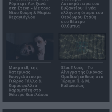
Ρόμπερτ Άικ ξανά
Αυτοκράτειρα του
στη Στέγη – Με τους
Βυζαντίου: Η νέα
Νίκο Κουρή & Μαρία
ελληνική όπερα του
Κεχαγιόγλου
Θεόδωρου Στάθη
στο θέατρο
Ολύμπια
Μακμπέθ, της
32οι Πλοές – Το
Κατερίνας
Αίνιγμα της Εικόνας:
Ευαγγελάτου με
Ομαδική έκθεση στο
Γιώργο Γάλλο &
Ίδρυμα Π. & Μ.
Καρυοφυλλιά
Κυδωνιέως
Καραμπέτη στο
Θέατρο Βασιλάκου