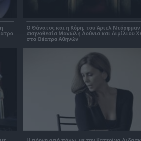
βη
Ο Θάνατος και η Κόρη, του Άριελ Ντόρφμαν
έατρο
σκηνοθεσία Μανώλη Δούνια και Αιμίλιου Χ
στο Θέατρο Αθηνών
 με
Η πόρνη από πάνω, με την Κατερίνα Διδασ