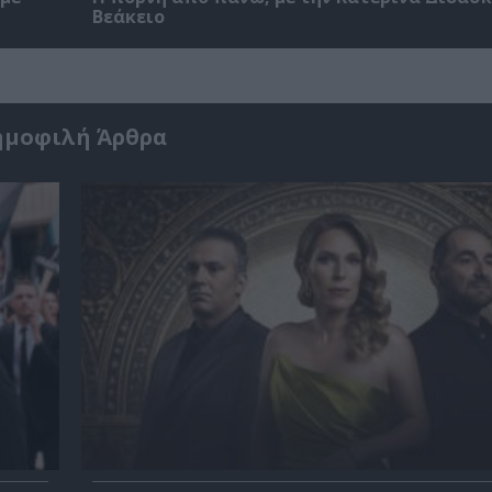
Βεάκειο
ημοφιλή Άρθρα