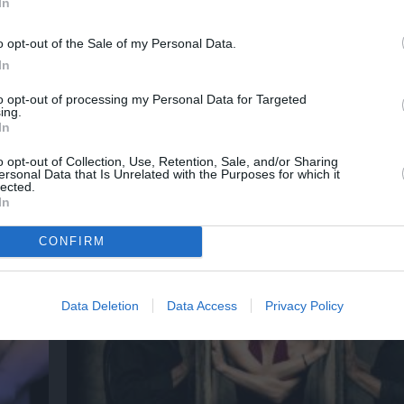
In
νη και τον Πολιτισμό!
o opt-out of the Sale of my Personal Data.
In
λουθήστε το Culturenow.gr
to opt-out of processing my Personal Data for Targeted
ing.
In
o opt-out of Collection, Use, Retention, Sale, and/or Sharing
ersonal Data that Is Unrelated with the Purposes for which it
χετικά Άρθρα
lected.
In
CONFIRM
Data Deletion
Data Access
Privacy Policy