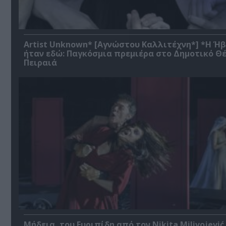
Artist Unknown* [Αγνώστου Καλλιτέχνη*] *Η Ή
ήταν εδώ: Παγκόσμια πρεμιέρα στο Δημοτικό Θ
Πειραιά
Μήδεια, του Ευριπίδη από τον Nikita Milivojević