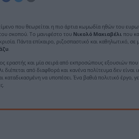
 κείμενο που θεωρείται η πιο άρτια κωμωδία ηθών του ευρ
 του σκοπού. Το μανιφέστο του
Νικολό Μακιαβέλι
που κα
ρισία. Πάντα επίκαιρο, ριζοσπαστικό και καθηλωτικό, σε 
νάζυ
.
ξος εραστής και μία σειρά από εκπροσώπους εξουσιών που
ι διέπεται από διαφθορά και κανένα πολίτευμα δεν είναι ι
αι καταδικασμένη να υποπέσει. Ένα βαθιά πολιτικό έργο, γ
ς.