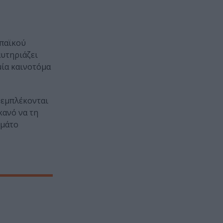
ωπαϊκού
υτηριάζει
μία καινοτόμα
 εμπλέκονται
κανό να τη
εμάτο