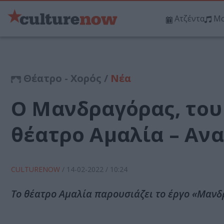
Ατζέντα
Μο
Θέατρο - Χορός /
Νέα
Ο Μανδραγόρας, του
θέατρο Αμαλία – Αν
CULTURENOW
/
14-02-2022
/ 10:24
Το θέατρο Αμαλία παρουσιάζει το έργο «Μανδ