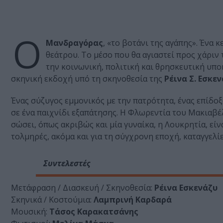
Ο
Μανδραγόρας
, «το βοτάνι της αγάπης». Ένα
θεάτρου. Το μέσο που θα αγιαστεί προς χάριν
την κοινωνική, πολιτική και θρησκευτική υποκ
σκηνική εκδοχή υπό τη σκηνοθεσία της
Ρέινα Σ. Εσκε
Ένας σύζυγος εμμονικός με την πατρότητα, ένας επίδο
σε ένα παιχνίδι εξαπάτησης. Η Φλωρεντία του Μακιαβέλ
σώσει, όπως ακριβώς και μία γυναίκα, η Λουκρητία, είν
τολμηρές, ακόμα και για τη σύγχρονη εποχή, καταγγελίε
Συντελεστές
Μετάφραση / Διασκευή / Σκηνοθεσία:
Ρέινα Εσκενάζυ
Σκηνικά / Κοστούμια:
Λαμπρινή Καρδαρά
Μουσική:
Τάσος Καρακατσάνης