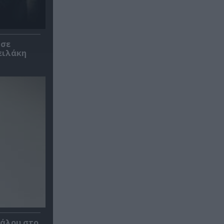
 σε
ειλάκη
κάλου στο