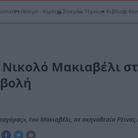
υσική
Θέατρο - Χορός
Σινεμά
Τέχνες
Βιβλίο
Φεσ
 Νικολό Μακιαβέλι σ
αβολή
ραγόρας», του Μακιαβέλι, σε σκηνοθεσία Ρέινας 