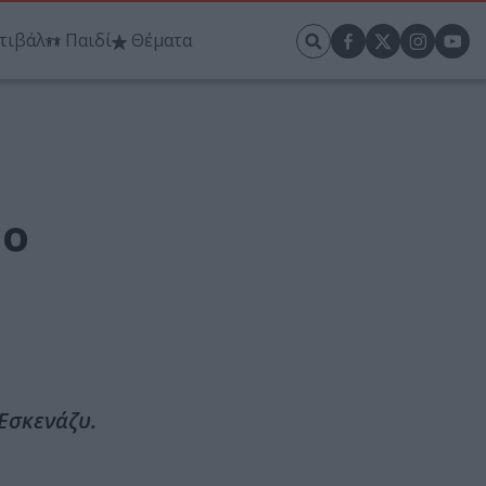
τιβάλ
Παιδί
Θέματα
το
Εσκενάζυ.