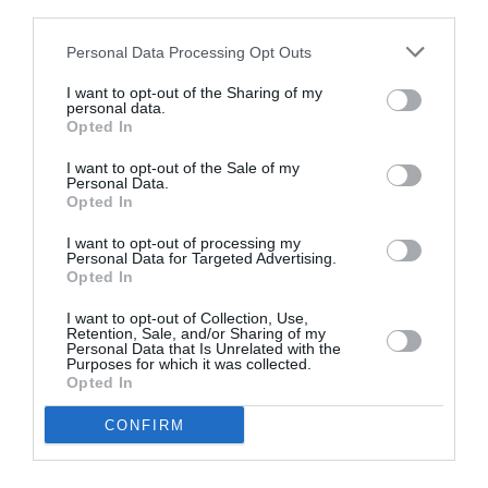
third parties.
Personal Data Processing Opt Outs
I want to opt-out of the Sharing of my
personal data.
Opted In
ΦΕΣΤΙΒΑΛ / ΝΕΑ
ΦΕΣΤΙΒΑΛ / ΝΕΑ
I want to opt-out of the Sale of my
Personal Data.
34οι Πανελλήνιοι
Φεστιβάλ Στη
Opted In
Θεατρικοί
Σκιά των Βράχων
Αγώνες
2021
I want to opt-out of processing my
Ερασιτεχνικών
Personal Data for Targeted Advertising.
Opted In
Θιάσων Δήμου
Ζωγράφου
I want to opt-out of Collection, Use,
Retention, Sale, and/or Sharing of my
Personal Data that Is Unrelated with the
ΘΕΑΤΡΟ - ΧΟΡΟΣ / ΝΕΑ
Purposes for which it was collected.
Opted In
Ξυπόλυτοι στο
Πάρκο, του Nηλ
CONFIRM
Σάιμον σε on
demand