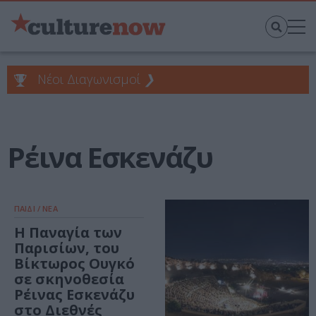
Νέοι Διαγωνισμοί
❯
Ρέινα Εσκενάζυ
ΠΑΙΔΙ / ΝΕΑ
Η Παναγία των
Παρισίων, του
Βίκτωρος Ουγκό
σε σκηνοθεσία
Ρέινας Εσκενάζυ
στο Διεθνές