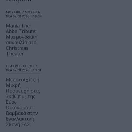
ΜΟΥΣΙΚΗ / ΜΟΥΣΙΚΑ
ΝΕΑ
07.08.2026 | 19.04
Mania The
Abba Tribute:
Μια μοναδική
συναυλία στο
Christmas
Theater
ΘΕΑΤΡΟ - ΧΟΡΟΣ /
ΝΕΑ
07.08.2026 | 18.01
Μεσοτοιχίες ή
Μικρή
Προσευχή στις
3κ46 π.μ., της
Εύας
Οικονόμου –
Βαμβακά στην
Εναλλακτική
Σκηνή ΕΛΣ