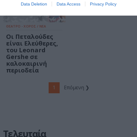
streaming
Data Deletion
Data Access
Privacy Policy
ΘΕΑΤΡΟ - ΧΟΡΟΣ / ΝΕΑ
Οι Πεταλούδες
είναι Ελεύθερες,
του Leonard
Gershe σε
καλοκαιρινή
περιοδεία
1
Επόμενη ❯
Τελευταία