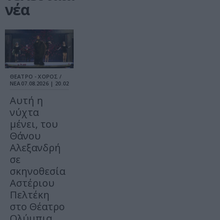
νέα
ΘΕΑΤΡΟ - ΧΟΡΟΣ /
ΝΕΑ
07.08.2026 | 20.02
Αυτή η
νύχτα
μένει, του
Θάνου
Αλεξανδρή
σε
σκηνοθεσία
Αστέριου
Πελτέκη
στο Θέατρο
Ολύμπια