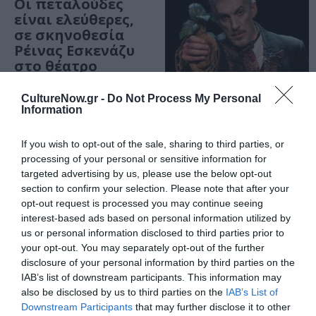
Οι πεταλούδες
είναι ελεύθερες,
σε σκηνοθεσία
Ρέινας Εσκενάζυ
στο θέατρο
Coronet
CultureNow.gr -
Do Not Process My Personal
Information
ΘΕΑΤΡΟ - ΧΟΡΟΣ / ΝΕΑ
If you wish to opt-out of the sale, sharing to third parties, or
Μανδραγόρας,
processing of your personal or sensitive information for
του Νικολό
targeted advertising by us, please use the below opt-out
Μακιαβέλι σε
section to confirm your selection. Please note that after your
σκηνοθεσία
opt-out request is processed you may continue seeing
Ρέινας Εσκενάζυ
interest-based ads based on personal information utilized by
στο Θέατρο
us or personal information disclosed to third parties prior to
Αθηναΐς
your opt-out. You may separately opt-out of the further
disclosure of your personal information by third parties on the
IAB’s list of downstream participants. This information may
also be disclosed by us to third parties on the
IAB’s List of
Downstream Participants
that may further disclose it to other