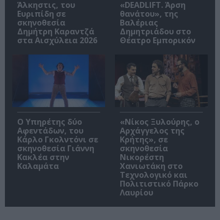
Άλκηστις, του
«DEADLIFT. Άρση
Ευριπίδη σε
θανάτου», της
σκηνοθεσία
Βαλέριας
Δημήτρη Καραντζά
Δημητριάδου στο
στα Αισχύλεια 2026
Θέατρο Εμπορικόν
Ο Υπηρέτης δύο
«Νίκος Ξυλούρης, ο
Αφεντάδων, του
Αρχάγγελος της
Κάρλο Γκολντόνι σε
Κρήτης», σε
σκηνοθεσία Γιάννη
σκηνοθεσία
Κακλέα στην
Νικορέστη
Καλαμάτα
Χανιωτάκη στο
Τεχνολογικό και
Πολιτιστικό Πάρκο
Λαυρίου