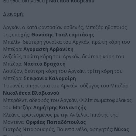
Βοηθός σκηνοθέτη:
Νατάσα Κοσμίδου
Διανομή:
Αργκάν, ο κατά φαντασίαν ασθενής, Μπεζάρ ηθοποιός
της εποχής:
Θανάσης Τσαλταμπάσης
Μπελίν, δεύτερη γυναίκα του Αργκάν, πρώτη κόρη του
Μπεζάρ:
Αγοραστή Αρβανίτη
Ανζελίκ, πρώτη κόρη του Αργκάν, δεύτερη κόρη του
Μπεζάρ:
Νάστια Βραχάτη
Λουϊζόν, δεύτερη κόρη του Αργκάν, τρίτη κόρη του
Μπεζάρ:
Στεφανία Καλομοίρη
Τουανέτ, υπηρέτρια του Αργκάν, σύζυγος του Μπεζάρ:
Νικολέττα Βλαβιανού
Μπεράλντ, αδερφός του Αργκάν, Φιλίπ σωματοφύλακας
του Μπεζάρ:
Δημήτρης Καλαντζής
Κλεάντ, ερωτευμένος με την Ανζελίκ, Ιππότης της
Μοντένα:
Ορφέας Παπαδόπουλος
Γιατρός Ντιαφουαρύς, Πουντσινέλο, αφηγητής:
Νίκος