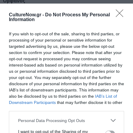
Ορφανός
Τομά Ντιαφουαρύς, Μολιέρος:
Αλέξανδρος
Ζουριδάκης
CultureNow.gr -
Do Not Process My Personal
Information
Παραγωγή:
ΔΗΠΕΘΕ Ρούμελης
If you wish to opt-out of the sale, sharing to third parties, or
Επικοινωνία:
Κώστας Ντούζγος
processing of your personal or sensitive information for
Οργάνωση Περιοδείας:
ΧΡΟΝΟΣ – ΔΡΑΣΕΙΣ
targeted advertising by us, please use the below opt-out
ΠΟΛΙΤΙΣΜΟΥ
section to confirm your selection. Please note that after your
opt-out request is processed you may continue seeing
Διάρκεια:
1 ώρα και 30 λεπτά
interest-based ads based on personal information utilized by
us or personal information disclosed to third parties prior to
Διαβάστε επίσης:
your opt-out. You may separately opt-out of the further
Ο Κατά Φαντασίαν Ασθενής, του Μολιέρου σε σκηνοθεσία
disclosure of your personal information by third parties on the
IAB’s list of downstream participants. This information may
Κώστα Γάκη σε περιοδεία
also be disclosed by us to third parties on the
IAB’s List of
Faliro Summer Theater: Οι εκδηλώσεις του Ιουλίου 2022
Downstream Participants
that may further disclose it to other
third parties.
Ταυτότητα Εκδήλωσης
Personal Data Processing Opt Outs
Ημερομηνία:
I want to opt-out of the Sharing of my