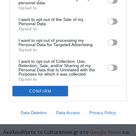
personal data.
17/07/2022
Opted In
21.30
I want to opt-out of the Sale of my
Personal Data.
Opted In
Τοποθεσία:
Faliro Summer Theater, Ολυμπιακό Ακίνητο TΑΕ KBO
I want to opt-out of processing my
Personal Data for Targeted Advertising.
NTO, Μωραϊτίνη 2, Παλαιό Φάληρο
Opted In
Faliro Summer Theater
I want to opt-out of Collection, Use,
Retention, Sale, and/or Sharing of my
Personal Data that Is Unrelated with the
Purposes for which it was collected.
Eισιτήρια:
Opted In
15€ | Μειωμένο (φοιτητές, άνεργοι, πολύτεκνοι, ΑμεΑ,
CONFIRM
65+): 10€
Πληροφορίες / Κρατήσεις:
Data Deletion
Data Access
Privacy Policy
Τηλ: 210 9213310
Ακολουθήστε το Culturenow.gr στο
Google News
και