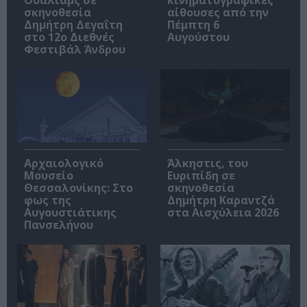
Ουάλιαμς σε
κινηματογραφικές
σκηνοθεσία
αίθουσες από την
Δημήτρη Δεγαΐτη
Πέμπτη 6
στο 12ο Διεθνές
Αυγούστου
Φεστιβάλ Άνδρου
Αρχαιολογικό
Άλκηστις, του
Μουσείο
Ευριπίδη σε
Θεσσαλονίκης: Στο
σκηνοθεσία
φως της
Δημήτρη Καραντζά
Αυγουστιάτικης
στα Αισχύλεια 2026
Πανσελήνου