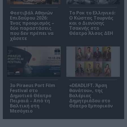
Φεστιβάλ Αθηνών
Το Ροκ το Ελληνικό:
Επιδαύρου 2026:
Ο Κώστας Τουρνάς
Ένας προορισμός –
και ο Διονύσης
δύο παραστάσεις
Τσακνής στο
που δεν πρέπει να
Θέατρο Άλσος ΔΕΗ
χάσετε
3o Piraeus Port Film
«DEADLIFT. Άρση
Festival στο
θανάτου», της
Δημοτικό Θέατρο
Βαλέριας
Πειραιά – Από τη
Δημητριάδου στο
Βαλτική στη
Θέατρο Εμπορικόν
Μεσόγειο