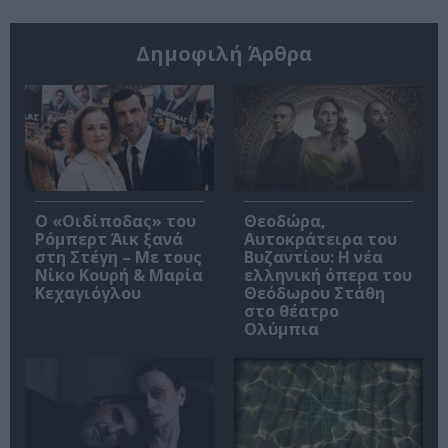
Δημοφιλή Άρθρα
O «Οιδίποδας» του
Θεοδώρα,
Ρόμπερτ Άικ ξανά
Αυτοκράτειρα του
στη Στέγη – Με τους
Βυζαντίου: Η νέα
Νίκο Κουρή & Μαρία
ελληνική όπερα του
Κεχαγιόγλου
Θεόδωρου Στάθη
στο θέατρο
Ολύμπια