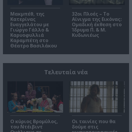
Μακμπέθ, της
32οι Πλοές – Το
Κατερίνας
Αίνιγμα της Εικόνας:
Ευαγγελάτου με
Ομαδική έκθεση στο
Γιώργο Γάλλο &
Ίδρυμα Π. & Μ.
Καρυοφυλλιά
Κυδωνιέως
Καραμπέτη στο
Θέατρο Βασιλάκου
Τελευταία νέα
O κύριος Βρομύλος,
Οι ταινίες που θα
του Ντέιβιντ
δούμε στις