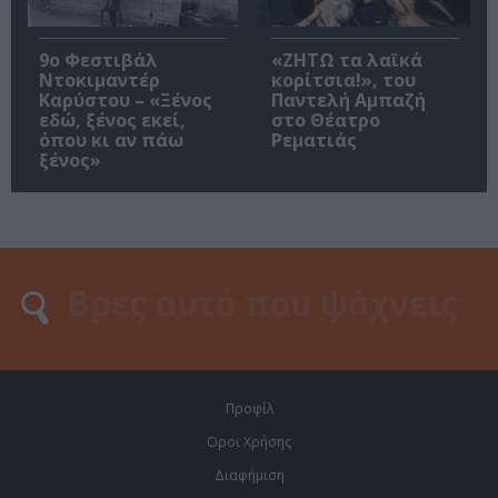
9ο Φεστιβάλ
«ΖΗΤΩ τα λαϊκά
Ντοκιμαντέρ
κορίτσια!», του
Καρύστου – «Ξένος
Παντελή Αμπαζή
εδώ, ξένος εκεί,
στο Θέατρο
όπου κι αν πάω
Ρεματιάς
ξένος»
Προφίλ
Οροι Χρήσης
Διαφήμιση