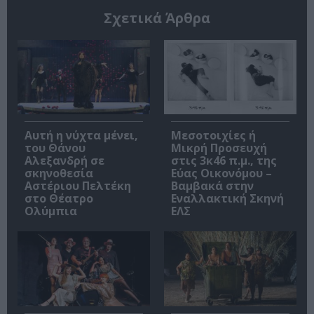
Σχετικά Άρθρα
Αυτή η νύχτα μένει,
Μεσοτοιχίες ή
του Θάνου
Μικρή Προσευχή
Αλεξανδρή σε
στις 3κ46 π.μ., της
σκηνοθεσία
Εύας Οικονόμου –
Αστέριου Πελτέκη
Βαμβακά στην
στο Θέατρο
Εναλλακτική Σκηνή
Ολύμπια
ΕΛΣ