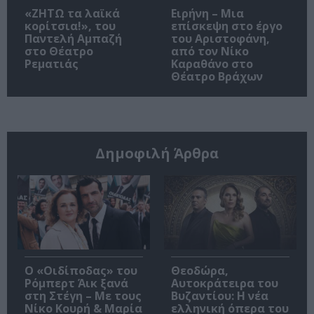
«ΖΗΤΩ τα λαϊκά
Ειρήνη – Μια
κορίτσια!», του
επίσκεψη στο έργο
Παντελή Αμπαζή
του Αριστοφάνη,
στο Θέατρο
από τον Νίκο
Ρεματιάς
Καραθάνο στο
Θέατρο Βράχων
Δημοφιλή Άρθρα
O «Οιδίποδας» του
Θεοδώρα,
Ρόμπερτ Άικ ξανά
Αυτοκράτειρα του
στη Στέγη – Με τους
Βυζαντίου: Η νέα
Νίκο Κουρή & Μαρία
ελληνική όπερα του