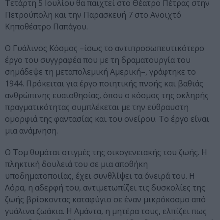
Τετάρτη 5 Ιουλίου θα παιχτεί στο Θέατρο Πέτρας στην
Πετρούπολη και την Παρασκευή 7 στο Ανοιχτό
Κηποθέατρο Παπάγου.
Ο Γυάλινος Κόσμος –ίσως το αντιπροσωπευτικότερο
έργο του συγγραφέα που με τη δραματουργία του
σημάδεψε τη μεταπολεμική Αμερική–, γράφτηκε το
1944. Πρόκειται για έργο ποιητικής πνοής και βαθιάς
ανθρώπινης ευαισθησίας, όπου ο κόσμος της σκληρής
πραγματικότητας συμπλέκεται με την εύθραυστη
ομορφιά της φαντασίας και του ονείρου. Το έργο είναι
μια ανάμνηση.
Ο Τομ θυμάται στιγμές της οικογενειακής του ζωής. Η
πληκτική δουλειά του σε μια αποθήκη
υποδηματοποιίας, έχει συνθλίψει τα όνειρά του. Η
Λόρα, η αδερφή του, αντιμετωπίζει τις δυσκολίες της
ζωής βρίσκοντας καταφύγιο σε έναν μικρόκοσμο από
γυάλινα ζωάκια. Η Αμάντα, η μητέρα τους, ελπίζει πως