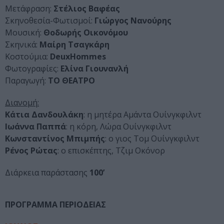
Μετάφραση:
Στέλιος Βαφέας
Σκηνοθεσία-Φωτισμοί:
Γιώργος Νανούρης
Μουσική:
Θοδωρής Οικονόμου
Σκηνικά:
Μαίρη Τσαγκάρη
Κοστούμια:
DeuxHommes
Φωτογραφίες:
Ελίνα Γιουνανλή
Παραγωγή:
ΤΟ ΘΕΑΤΡΟ
Διανομή:
Κάτια Δανδουλάκη
: η μητέρα Αμάντα Ουίνγκφιλντ
Ιωάννα Παππά
: η κόρη, Λώρα Ουίνγκφιλντ
Κωνσταντίνος Μπιμπής
: ο γιος Τομ Ουίνγκφιλντ
Ρένος Ρώτας
: ο επισκέπτης, Τζιμ Οκόνορ
Διάρκεια παράστασης
100’
ΠΡΟΓΡΑΜΜΑ ΠΕΡΙΟΔΕΙΑΣ