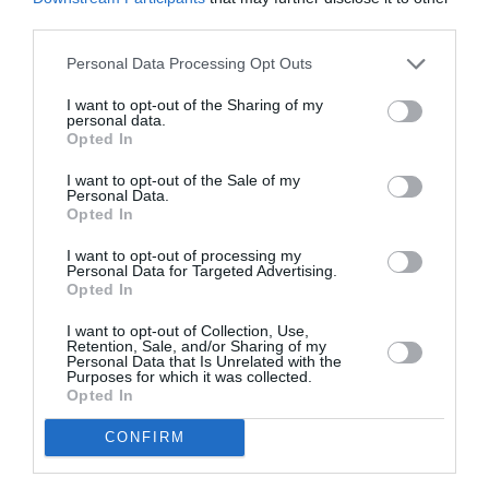
Διάφορες τοποθεσίες (δείτε το αναλυτικό πρόγραμμα)
third parties.
Eισιτήρια:
Personal Data Processing Opt Outs
Από 15€
I want to opt-out of the Sharing of my
personal data.
Opted In
Ακολουθήστε το Culturenow.gr στο
Google News
και
μάθετε πρώτοι όλες τις ειδήσεις
I want to opt-out of the Sale of my
Personal Data.
Opted In
Δείτε όλα τα
τελευταία νέα
για την Τέχνη και τον
Πολιτισμό στο
Culturenow.gr
I want to opt-out of processing my
Personal Data for Targeted Advertising.
Opted In
Νέοι Διαγωνισμοί
❯
I want to opt-out of Collection, Use,
Retention, Sale, and/or Sharing of my
Tags
Personal Data that Is Unrelated with the
Purposes for which it was collected.
Opted In
ΓΙΩΡΓΟΣ ΝΑΝΟΥΡΗΣ
ΔΡΑΜΑ - ΚΟΙΝΩΝΙΚΟ - ΣΥΓΧΡΟΝΟ
ΘΕΑΤΡΙΚΕΣ ΠΑΡΑΣΤΑΣΕΙΣ 2022 - 2023
CONFIRM
ΘΕΑΤΡΙΚΕΣ ΠΕΡΙΟΔΕΙΕΣ – ΠΑΡΑΣΤΑΣΕΙΣ ΚΑΛΟΚΑΙΡΙ 2023