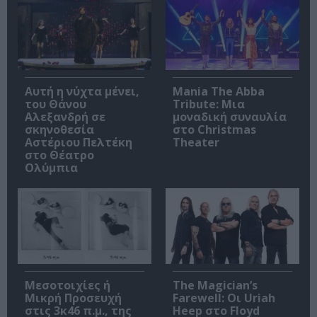
Αυτή η νύχτα μένει,
Mania The Abba
του Θάνου
Tribute: Μια
Αλεξανδρή σε
μοναδική συναυλία
σκηνοθεσία
στο Christmas
Αστέριου Πελτέκη
Theater
στο Θέατρο
Ολύμπια
Μεσοτοιχίες ή
The Magician’s
Μικρή Προσευχή
Farewell: Οι Uriah
στις 3κ46 π.μ., της
Heep στο Floyd