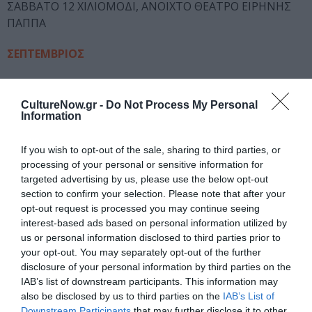
ΣΑΒΒΑΤΟ 12 ΧΙΛΙΟΜΟΔΙ, ΑΝΟΙΧΤΟ ΘΕΑΤΡΟ ΕΙΡΗΝΗΣ
ΠΑΠΠΑ
ΣΕΠΤΕΜΒΡΙΟΣ
ΤΕΤΑΡΤΗ 6 ΑΙΓΑΛΕΩ, ΘΕΑΤΡΟ ΑΛΕΞΗΣ ΜΙΝΩΤΗΣ
ΠΕΜΠΤΗ 7 ΠΕΙΡΑΙΑΣ, ΒΕΑΚΕΙΟ
CultureNow.gr -
Do Not Process My Personal
Information
ΠΑΡΑΣΚΕΥΗ 8 ΠΑΤΡΑ, ΘΕΡΙΝΟ ΔΗΜΟΤΙΚΟ ΘΕΑΤΡΟ
ΔΗΜΟΥ ΠΑΤΡΕΩΝ
ΣΑΒΒΑΤΟ 9 ΒΡΙΛΗΣΣΙΑ, ΘΕΑΤΡΟ ΑΛΙΚΗ
If you wish to opt-out of the sale, sharing to third parties, or
processing of your personal or sensitive information for
ΒΟΥΓΚΙΟΥΚΛΑΚΗ
targeted advertising by us, please use the below opt-out
section to confirm your selection. Please note that after your
Ταυτότητα Εκδήλωσης
opt-out request is processed you may continue seeing
interest-based ads based on personal information utilized by
Ημερομηνία:
us or personal information disclosed to third parties prior to
your opt-out. You may separately opt-out of the further
Ιούλιος-Σεπτέμβριος 2023
disclosure of your personal information by third parties on the
IAB’s list of downstream participants. This information may
Τοποθεσία:
also be disclosed by us to third parties on the
IAB’s List of
Downstream Participants
that may further disclose it to other