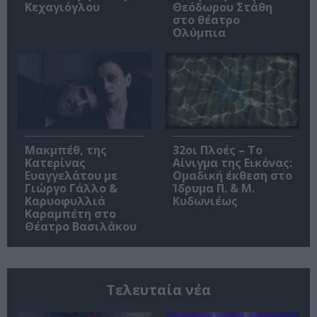
Κεχαγιόγλου
Θεόδωρου Στάθη
στο θέατρο
Ολύμπια
Μακμπέθ, της
32οι Πλοές – Το
Κατερίνας
Αίνιγμα της Εικόνας:
Ευαγγελάτου με
Ομαδική έκθεση στο
Γιώργο Γάλλο &
Ίδρυμα Π. & Μ.
Καρυοφυλλιά
Κυδωνιέως
Καραμπέτη στο
Θέατρο Βασιλάκου
Τελευταία νέα