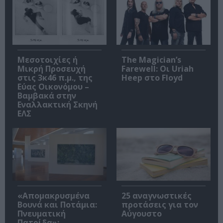
Μεσοτοιχίες ή
The Magician’s
Μικρή Προσευχή
Farewell: Οι Uriah
στις 3κ46 π.μ., της
Heep στο Floyd
Εύας Οικονόμου –
Βαμβακά στην
Εναλλακτική Σκηνή
ΕΛΣ
«Απομακρυσμένα
25 αναγνωστικές
Βουνά και Ποτάμια:
προτάσεις για τον
Πνευματική
Αύγουστο
Πατρίδα»: