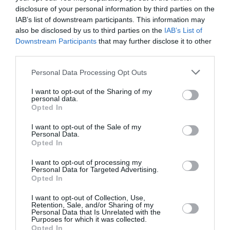
μάθετε πρώτοι όλες τις ειδήσεις
disclosure of your personal information by third parties on the
IAB’s list of downstream participants. This information may
Δείτε όλα τα
τελευταία νέα
για την Τέχνη και τον
also be disclosed by us to third parties on the
IAB’s List of
Πολιτισμό στο
Culturenow.gr
Downstream Participants
that may further disclose it to other
third parties.
Νέοι Διαγωνισμοί
❯
Personal Data Processing Opt Outs
Tags
I want to opt-out of the Sharing of my
personal data.
Opted In
ΑΓΟΡΙΤΣΑ ΟΙΚΟΝΟΜΟΥ
ΓΙΑΝΝΗΣ ΚΑΚΛΕΑΣ
I want to opt-out of the Sale of my
ΔΡΑΜΑ - ΚΟΙΝΩΝΙΚΟ - ΣΥΓΧΡΟΝΟ
ΕΘΝΙΚΟ ΘΕΑΤΡΟ
Personal Data.
Opted In
ΕΥΓΕΝΙΟΣ ΙΟΝΕΣΚΟ
I want to opt-out of processing my
Personal Data for Targeted Advertising.
Newsletter
Opted In
Κάθε βδομάδα στο e-mail σας τα τελευταία νέα για
I want to opt-out of Collection, Use,
την Τέχνη και τον Πολιτισμό!
Retention, Sale, and/or Sharing of my
Personal Data that Is Unrelated with the
Purposes for which it was collected.
Opted In