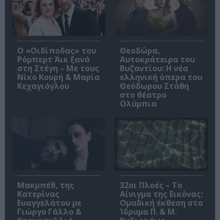
O «Οιδίποδας» του
Θεοδώρα,
Ρόμπερτ Άικ ξανά
Αυτοκράτειρα του
στη Στέγη – Με τους
Βυζαντίου: Η νέα
Νίκο Κουρή & Μαρία
ελληνική όπερα του
Κεχαγιόγλου
Θεόδωρου Στάθη
στο θέατρο
Ολύμπια
Μακμπέθ, της
32οι Πλοές – Το
Κατερίνας
Αίνιγμα της Εικόνας:
Ευαγγελάτου με
Ομαδική έκθεση στο
Γιώργο Γάλλο &
Ίδρυμα Π. & Μ.