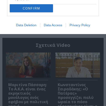
CONFIRM
Ακολουθήστε το Culturenow.gr
Data Deletion
Data Access
Privacy Policy
Σχετικά Video
Μαριτίνα Πάσσαρη:
Κωνσταντίνος
Το Α.Κ.Α. είναι ένας
Σειραδάκης: «O
εκρηκτικός
Πατέρας»
μονόλογος ενός
προσεγγίζει πολύ
εφήβου με πολιτική
ωραία το πόσο