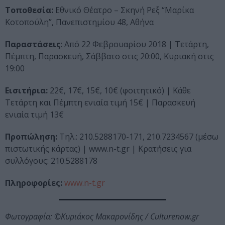
Τοποθεσία:
Εθνικό Θέατρο – Σκηνή Ρεξ “Μαρίκα
Κοτοπούλη”, Πανεπιστημίου 48, Αθήνα
Παραστάσεις
: Από 22 Φεβρουαρίου 2018 | Τετάρτη,
Πέμπτη, Παρασκευή, Σάββατο στις 20:00, Κυριακή στις
19:00
Εισιτήρια:
22€, 17€, 15€, 10€ (φοιτητικό) | Κάθε
Τετάρτη και Πέμπτη ενιαία τιμή 15€ | Παρασκευή
ενιαία τιμή 13€
Προπώληση:
Τηλ.: 210.5288170-171, 210.7234567 (μέσω
πιστωτικής κάρτας) | www.n-t.gr | Κρατήσεις για
συλλόγους: 210.5288178
Πληροφορίες:
www.n-t.gr
Φωτογραφία: ©Κυριάκος Μακαρονίδης / Culturenow.gr