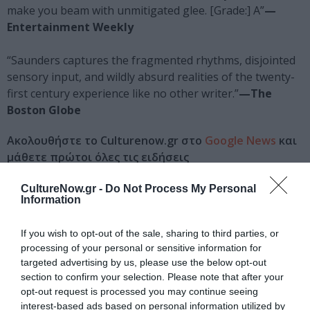
make you beam with unmitigated glee. [Grade:] A”
—
Entertainment Weekly
“Saunders captures the fragmented rhythms, disjointed
sensory input, and wildly absurd realities of the twenty-
first century experience like no other writer.”
—The
Boston Globe
Ακολουθήστε το Culturenow.gr στο
Google News
και
μάθετε πρώτοι όλες τις ειδήσεις
Δείτε όλα τα
τελευταία νέα
για την Τέχνη και τον
CultureNow.gr -
Do Not Process My Personal
Information
Πολιτισμό στο
Culturenow.gr
If you wish to opt-out of the sale, sharing to third parties, or
Νέοι Διαγωνισμοί
❯
processing of your personal or sensitive information for
targeted advertising by us, please use the below opt-out
Tags
section to confirm your selection. Please note that after your
opt-out request is processed you may continue seeing
ΕΚΔΟΣΕΙΣ ΙΚΑΡΟΣ
interest-based ads based on personal information utilized by