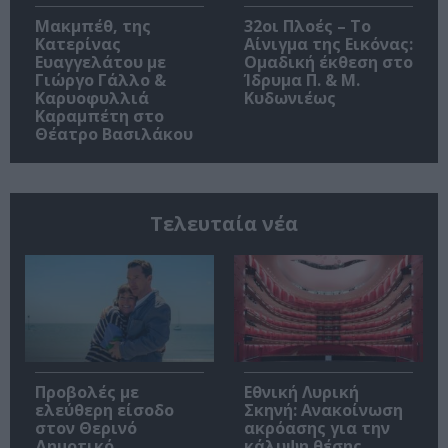
Μακμπέθ, της
32οι Πλοές – Το
Κατερίνας
Αίνιγμα της Εικόνας:
Ευαγγελάτου με
Ομαδική έκθεση στο
Γιώργο Γάλλο &
Ίδρυμα Π. & Μ.
Καρυοφυλλιά
Κυδωνιέως
Καραμπέτη στο
Θέατρο Βασιλάκου
Τελευταία νέα
Προβολές με
Εθνική Λυρική
ελεύθερη είσοδο
Σκηνή: Ανακοίνωση
στον Θερινό
ακρόασης για την
Δημοτικό
κάλυψη θέσης