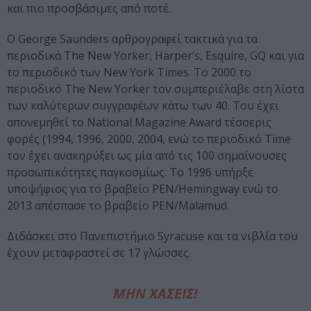
και πιο προσβάσιμες από ποτέ.
Ο George Saunders αρθρογραφεί τακτικά για τα
περιοδικά The New Yorker, Harper’s, Esquire, GQ και για
το περιοδικό των New York Times. Το 2000 το
περιοδικό The New Yorker τον συμπεριέλαβε στη λίστα
των καλύτερων συγγραφέων κάτω των 40. Του έχει
απονεμηθεί το National Magazine Award τέσσερις
φορές (1994, 1996, 2000, 2004, ενώ το περιοδικό Time
τον έχει ανακηρύξει ως μία από τις 100 σημαίνουσες
προσωπικότητες παγκοσμίως. Το 1996 υπήρξε
υποψήφιος για το βραβείο PEN/Hemingway ενώ το
2013 απέσπασε το βραβείο PEN/Malamud.
Διδάσκει στο Πανεπιστήμιο Syracuse και τα νιβλία του
έχουν μεταφραστεί σε 17 γλώσσες.
ΜΗΝ ΧΑΣΕΙΣ!