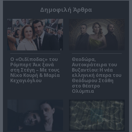
Δημοφιλή Άρθρα
O «Οιδίποδας» του
Θεοδώρα,
Ρόμπερτ Άικ ξανά
Αυτοκράτειρα του
στη Στέγη – Με τους
Βυζαντίου: Η νέα
Νίκο Κουρή & Μαρία
ελληνική όπερα του
Κεχαγιόγλου
Θεόδωρου Στάθη
στο θέατρο
Ολύμπια