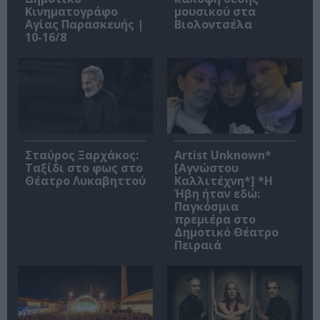
Κινηματογράφο
μουσικού στα
Αγίας Παρασκευής |
Βιολοντσέλα
10-16/8
Σταύρος Ξαρχάκος:
Artist Unknown*
Ταξίδι στο φως στο
[Αγνώστου
Θέατρο Λυκαβηττού
Καλλιτέχνη*] *Η
Ήβη ήταν εδώ:
Παγκόσμια
πρεμιέρα στο
Δημοτικό Θέατρο
Πειραιά