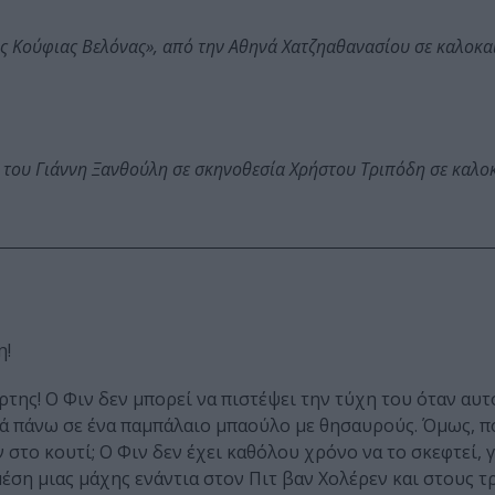
ης Κούφιας Βελόνας», από την Αθηνά Χατζηαθανασίου σε καλοκα
 του Γιάννη Ξανθούλη σε σκηνοθεσία Χρήστου Τριπόδη σε καλο
η!
της! Ο Φιν δεν μπορεί να πιστέψει την τύχη του όταν αυτό
ά πάνω σε ένα παμπάλαιο μπαούλο με θησαυρούς. Όμως, π
το κουτί; Ο Φιν δεν έχει καθόλου χρόνο να το σκεφτεί, γ
μέση μιας μάχης ενάντια στον Πιτ βαν Χολέρεν και στους 