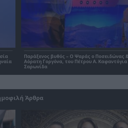
εσία
Παράξενος βυθός – Ο Ψαράς ο Ποσειδώνας &
ηναία
Αόρατη Γοργόνα, του Πέτρου Α. Καφαντόγια
Σαρωνίδα
ημοφιλή Άρθρα