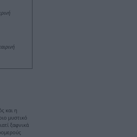
ιρινή
καιρινή
ς και η
οιο μυστικό
ιατί ξαφνικά
τρομερούς