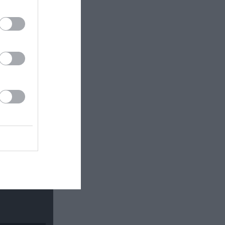
 εδώ!
❯