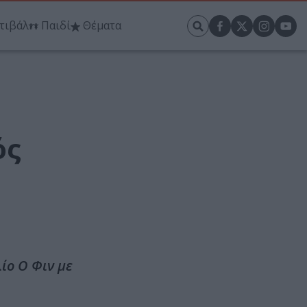
τιβάλ
Παιδί
Θέματα
ός
λίο Ο Φιν με