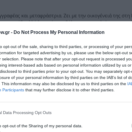
γγραφέας και μεταφράστρια. Ζει με την οικογένειά της στ
κουνουπίδι αλλά λατρεύει τη θάλασσα, τις παλιές πειρατικέ
w.gr -
Do Not Process My Personal Information
ιρατικό σπαθί και ο τρομερός Πιτ, Κέδρος, 2015) γεννήθηκ
to opt-out of the sale, sharing to third parties, or processing of your per
γάζεται ως εικονογράφος και έχει εικονογραφήσει πάρα π
formation for targeted advertising by us, please use the below opt-out s
r selection. Please note that after your opt-out request is processed y
eing interest-based ads based on personal information utilized by us or
disclosed to third parties prior to your opt-out. You may separately opt-
losure of your personal information by third parties on the IAB’s list of
. This information may also be disclosed by us to third parties on the
IA
 96, Σχήμα: 15,50 Χ 22, Τιμή: 9,90€
Participants
that may further disclose it to other third parties.
μάθετε πρώτοι όλες τις ειδήσεις
l Data Processing Opt Outs
ολιτισμό στο
Culturenow.gr
o opt-out of the Sharing of my personal data.