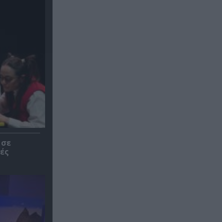
 σε
ές