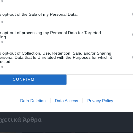
In
r
Δες
o opt-out of the Sale of my Personal Data.
In
to opt-out of processing my Personal Data for Targeted
ing.
In
o opt-out of Collection, Use, Retention, Sale, and/or Sharing
ersonal Data that Is Unrelated with the Purposes for which it
νη και τον Πολιτισμό!
lected.
In
CONFIRM
λουθήστε το Culturenow.gr
Data Deletion
Data Access
Privacy Policy
χετικά Άρθρα