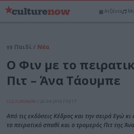
Ατζέντα
Μο
Παιδί /
Νέα
Ο Φιν με το πειρατι
Πιτ – Άνα Τάουμπε
CULTURENOW
/
20-04-2015
/ 13:17
Από τις εκδόσεις Κέδρος και την σειρά Εγώ κι
το πειρατικό σπαθί και ο τρομερός Πιτ της Άν