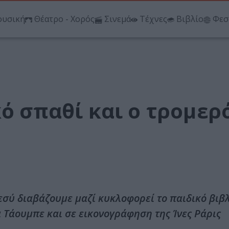
υσική
Θέατρο - Χορός
Σινεμά
Τέχνες
Βιβλίο
Φεσ
κό σπαθί και ο τρομερ
 εσύ διαβάζουμε μαζί κυκλοφορεί το παιδικό βιβ
α Τάουμπε και σε εικονογράφηση της Ίνες Ράρις