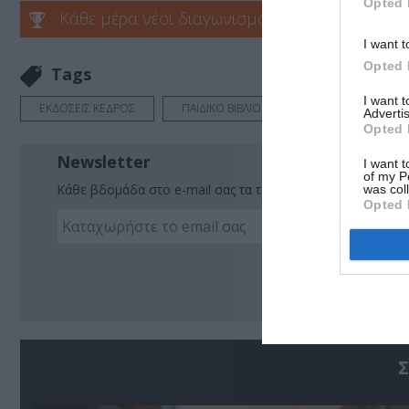
Opted 
Κάθε μέρα νέοι διαγωνισμοί στο Culturenow.g
I want t
Opted 
Tags
I want 
ΕΚΔΟΣΕΙΣ ΚΕΔΡΟΣ
ΠΑΙΔΙΚΟ ΒΙΒΛΙΟ
Advertis
Opted 
Newsletter
I want t
of my P
Κάθε βδομάδα στο e-mail σας τα τελευταία νέα για την Τέχ
was col
Opted 
Ακο
Σ