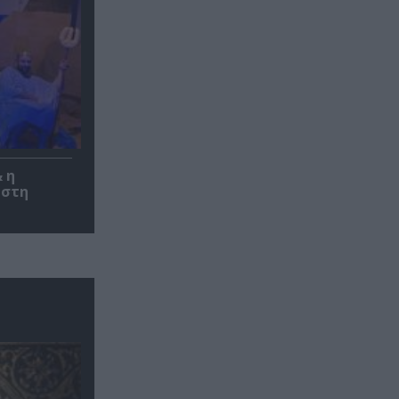
 η
 στη