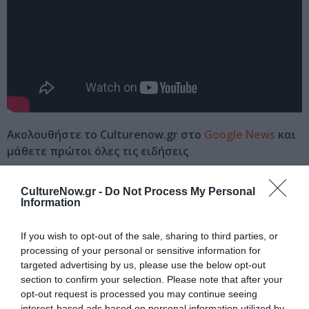
Ακολουθήστε το Culturenow.gr στο
Google News
και
μάθετε πρώτοι όλες τις ειδήσεις
Δείτε όλα τα
τελευταία νέα
για την Τέχνη και τον
CultureNow.gr -
Do Not Process My Personal
Πολιτισμό στο
Culturenow.gr
Information
Νέοι Διαγωνισμοί
❯
If you wish to opt-out of the sale, sharing to third parties, or
processing of your personal or sensitive information for
targeted advertising by us, please use the below opt-out
Tags
section to confirm your selection. Please note that after your
opt-out request is processed you may continue seeing
ΔΗΜΗΤΡΗΣ ΣΤΕΦΑΝΑΚΗΣ
ΕΛΛΗΝΕΣ ΣΥΓΓΡΑΦΕΙΣ
interest-based ads based on personal information utilized by