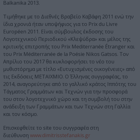
Balkanika 2013.
Tιμήθηκε με το Διεθνές Βραβείο Καβάφη 2011 ενώ την
ίδια χρονιά ήταν υποψήφιος για το Prix du Livre
Européen 2011. Είναι σύμβουλος έκδοσης του
Λογοτεχνικού Περιοδικού «Κλεψύδρα» και μέλος της
κριτικής επιτροπής του Prix Mediterranée Étranger και
του Prix Méditerranée de la Poésie Nikos Gatsos. Τον
Απρίλιο του 2017 θα κυκλοφορήσει το νέο του
μυθιστόρημα με τίτλο «Ευτυχισμένες οικογένειες» από
τις Εκδόσεις ΜΕΤΑΙΧΜΙΟ. Ο Έλληνας συγγραφέας, το
2014, αναγορεύτηκε από το γαλλικό κράτος Ιππότης του
Τάγματος Γραμμάτων και Τεχνών για την προσφορά
του στον λογοτεχνικό χώρο και τη συμβολή του στην
ανάδειξη των Γραμμάτων και των Τεχνών στη Γαλλία
και τον κόσμο.
Επισκεφθείτε το site του συγγραφέα στη
διεύθυνση
www.dimitrisstefanakis.gr