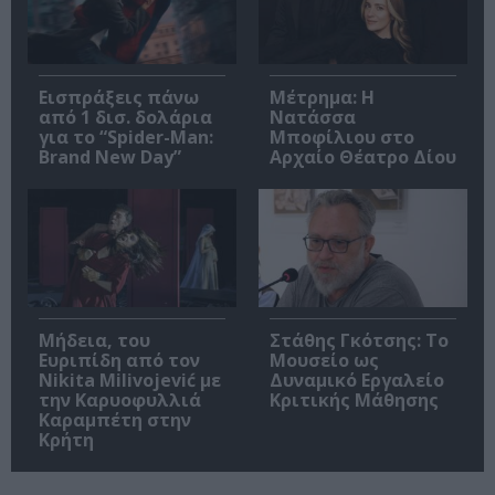
Εισπράξεις πάνω
Μέτρημα: Η
από 1 δισ. δολάρια
Νατάσσα
για το “Spider-Man:
Μποφίλιου στο
Brand New Day”
Αρχαίο Θέατρο Δίου
Μήδεια, του
Στάθης Γκότσης: Το
Ευριπίδη από τον
Μουσείο ως
Nikita Milivojević με
Δυναμικό Εργαλείο
την Καρυοφυλλιά
Κριτικής Μάθησης
Καραμπέτη στην
Κρήτη