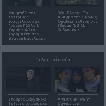
Μακμπέθ, της
32οι Πλοές – Το
Κατερίνας
Αίνιγμα της Εικόνας:
Ευαγγελάτου με
Ομαδική έκθεση στο
Γιώργο Γάλλο &
Ίδρυμα Π. & Μ.
Καρυοφυλλιά
Κυδωνιέως
Καραμπέτη στο
Θέατρο Βασιλάκου
Τελευταία νέα
Σταύρος Ξαρχάκος:
Artist Unknown*
Ταξίδι στο φως στο
[Αγνώστου