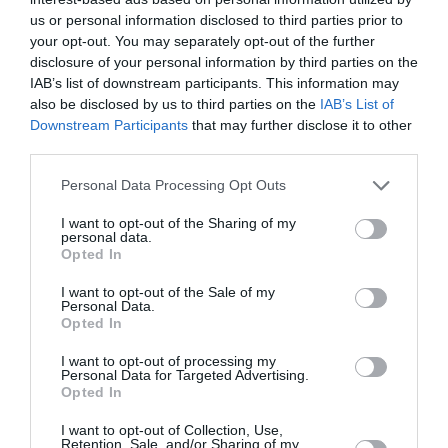
us or personal information disclosed to third parties prior to
Newsletter
your opt-out. You may separately opt-out of the further
disclosure of your personal information by third parties on the
Κάθε βδομάδα στο e-mail σας τα τελευταία νέα για
IAB’s list of downstream participants. This information may
την Τέχνη και τον Πολιτισμό!
also be disclosed by us to third parties on the
IAB’s List of
Downstream Participants
that may further disclose it to other
third parties.
Personal Data Processing Opt Outs
Ακολουθήστε το Culturenow.gr
I want to opt-out of the Sharing of my
personal data.
Opted In
I want to opt-out of the Sale of my
Personal Data.
Opted In
Σχετικά Video
I want to opt-out of processing my
Personal Data for Targeted Advertising.
Opted In
I want to opt-out of Collection, Use,
Retention, Sale, and/or Sharing of my