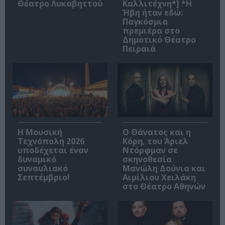
Θέατρο Λυκαβηττού
Καλλιτέχνη*] *Η
Ήβη ήταν εδώ:
Παγκόσμια
πρεμιέρα στο
Δημοτικό Θέατρο
Πειραιά
Η Μουσική
Ο Θάνατος και η
Τεχνόπολη 2026
Κόρη, του Άριελ
υποδέχεται έναν
Ντόρφμαν σε
δυναμικό
σκηνοθεσία
συναυλιακό
Μανώλη Δούνια και
Σεπτέμβριο!
Αιμίλιου Χειλάκη
στο Θέατρο Αθηνών