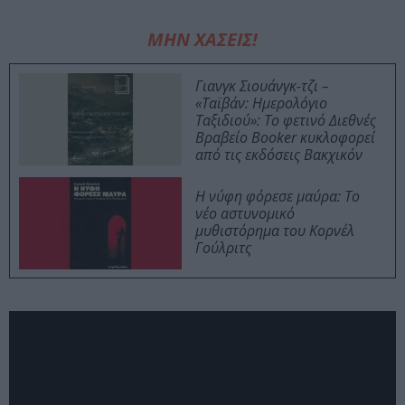
ΜΗΝ ΧΑΣΕΙΣ!
Γιανγκ Σιουάνγκ-τζι –
«Ταϊβάν: Ημερολόγιο
Ταξιδιού»: Το φετινό Διεθνές
Βραβείο Booker κυκλοφορεί
από τις εκδόσεις Βακχικόν
Η νύφη φόρεσε μαύρα: Το
νέο αστυνομικό
μυθιστόρημα του Κορνέλ
Γούλριτς