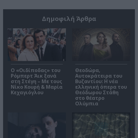
Δημοφιλή Άρθρα
O «Οιδίποδας» του
Θεοδώρα,
Ρόμπερτ Άικ ξανά
Αυτοκράτειρα του
στη Στέγη – Με τους
Βυζαντίου: Η νέα
Νίκο Κουρή & Μαρία
ελληνική όπερα του
Κεχαγιόγλου
Θεόδωρου Στάθη
στο θέατρο
Ολύμπια