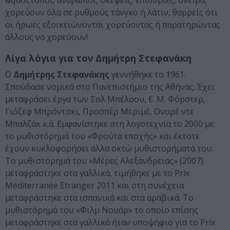
&quot;τόποι, άνθρωποι, σκέψεις, επιθυμίες, όνειρα,
χορεύουν όλα σε ρυθμούς τάνγκο ή λάτιν, θαρρείς ότι
οι ήρωες εξοικειώνονται χορεύοντας ή παρατηρώντας
άλλους να χορεύουν!
Λίγα λόγια για τον Δημήτρη Στεφανάκη
Ο
Δημήτρης Στεφανάκης
γεννήθηκε το 1961.
Σπούδασε νομικά στο Πανεπιστήμιο της Αθήνας. Έχει
μεταφράσει έργα των Σολ Μπέλοου, Ε. Μ. Φόρστερ,
Γιόζεφ Μπρόντσκι, Προσπέρ Μεριμέ, Ονορέ ντε
Μπαλζάκ κ.ά. Εμφανίστηκε στη λογοτεχνία το 2000 με
το μυθιστόρημά του «Φρούτα εποχής» και έκτοτε
έχουν κυκλοφορήσει άλλα οκτώ μυθιστορήματά του.
Το μυθιστόρημά του «Μέρες Αλεξάνδρειας» (2007)
μεταφράστηκε στα γαλλικά, τιμήθηκε με το Prix
Méditerranée Etranger 2011 και στη συνέχεια
μεταφράστηκε στα ισπανικά και στα αραβικά. Το
μυθιστόρημά του «Φιλμ Νουάρ» το οποίο επίσης
μεταφράστηκε στα γαλλικά ήταν υποψήφιο για το Prix