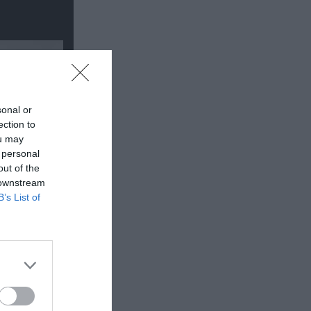
sonal or
ection to
ou may
 personal
out of the
 downstream
B’s List of
 Τομπάζη:
υλου