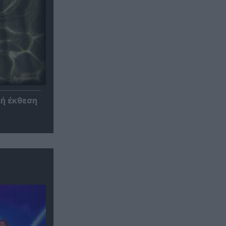
κή έκθεση