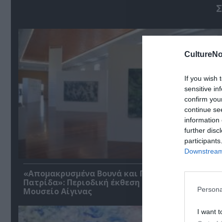
Σ
CultureNo
If you wish 
sensitive in
confirm you
continue se
information 
further disc
participants
Downstream 
«Απομακρυσμένα Βουνά και Ποτάμια: Πνευματικ
Πατρίδα»: Περιοδική έκθεση στο Διαχρονικό
Persona
Μουσείο Αίγινας
I want t