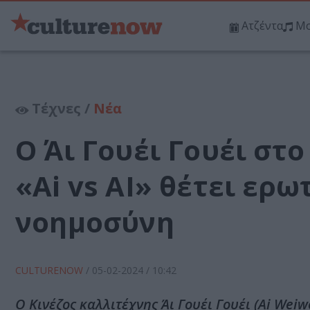
Ατζέντα
Μο
Τέχνες /
Νέα
Ο Άι Γουέι Γουέι στ
«Ai vs AI» θέτει ερ
νοημοσύνη
CULTURENOW
/
05-02-2024
/ 10:42
Ο Κινέζος καλλιτέχνης Άι Γουέι Γουέι (Ai Wei