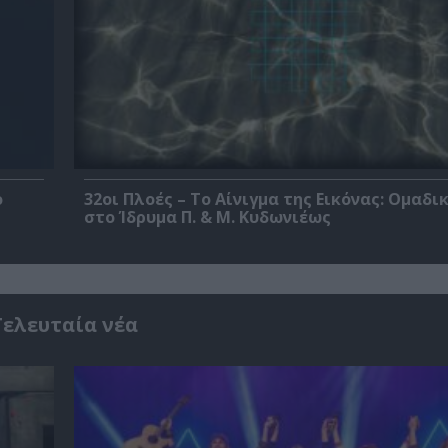
ο
32οι Πλοές – Το Αίνιγμα της Εικόνας: Ομαδι
στο Ίδρυμα Π. & Μ. Κυδωνιέως
Τελευταία νέα