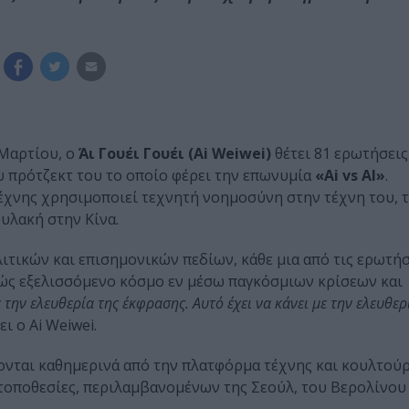
 Μαρτίου, ο
Άι Γουέι Γουέι (Ai Weiwei)
θέτει 81 ερωτήσεις
υ πρότζεκτ του το οποίο φέρει την επωνυμία
«Ai vs AI»
.
χνης χρησιμοποιεί τεχνητή νοημοσύνη στην τέχνη του, τ
φυλακή στην Κίνα.
τικών και επισημονικών πεδίων, κάθε μια από τις ερωτήσ
ώς εξελισσόμενο κόσμο εν μέσω παγκόσμιων κρίσεων και
ε την ελευθερία της έκφρασης. Αυτό έχει να κάνει με την ελευθε
ει ο Ai Weiwei.
ονται καθημερινά από την πλατφόρμα τέχνης και κουλτούρ
ς τοποθεσίες, περιλαμβανομένων της Σεούλ, του Βερολίνου