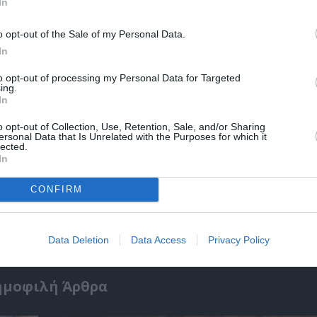
In
o opt-out of the Sale of my Personal Data.
In
to opt-out of processing my Personal Data for Targeted
ing.
In
o opt-out of Collection, Use, Retention, Sale, and/or Sharing
ersonal Data that Is Unrelated with the Purposes for which it
lected.
In
:
Απόστολος Χαντζαράς – «Κλεμμένος Πειρα
CONFIRM
“Beauty and Blue”: Διπλή παράλληλη έκθεσ
Πάτμο
Data Deletion
Data Access
Privacy Policy
ημοφιλή Άρθρα