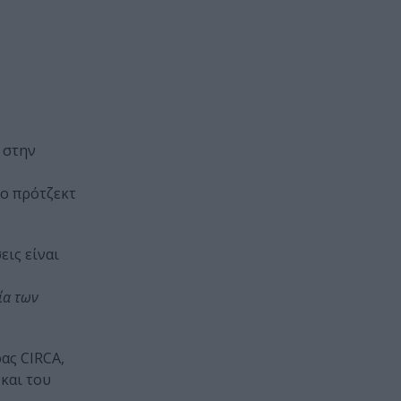
 στην
ο πρότζεκτ
εις είναι
ρία των
ας CIRCA,
 και του