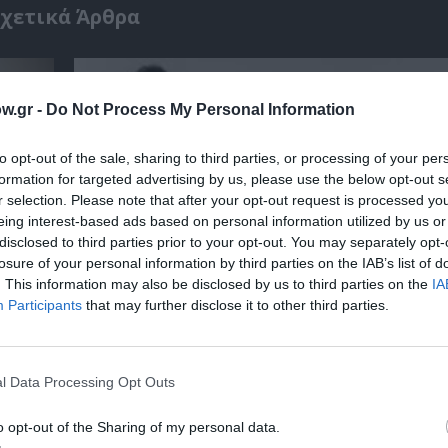
χετικά Άρθρα
w.gr -
Do Not Process My Personal Information
to opt-out of the sale, sharing to third parties, or processing of your per
formation for targeted advertising by us, please use the below opt-out s
r selection. Please note that after your opt-out request is processed y
eing interest-based ads based on personal information utilized by us or
disclosed to third parties prior to your opt-out. You may separately opt-
losure of your personal information by third parties on the IAB’s list of
. This information may also be disclosed by us to third parties on the
IA
Participants
that may further disclose it to other third parties.
ή
Η Ελλάδα μέσα από τον φακό του Νικόλαου
Έκθεση στο Μουσείο Πάνου & Ηλία Ηλιόπο
l Data Processing Opt Outs
o opt-out of the Sharing of my personal data.