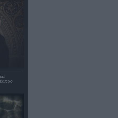
έα
θέατρο