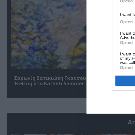
Opted 
I want t
Opted 
I want 
Advertis
Opted 
I want t
of my P
was col
Opted 
Σαρωνίς Βατικιώτη Γκάτσου – Διαφάνειες Ζωής
Έκθεση στο Katheti Summer 2026
Δ