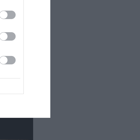
τής» &
η στην