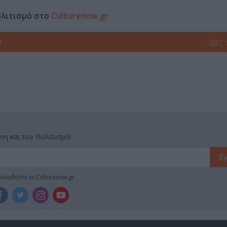
ολιτισμό στο
Culturenow.gr
r
Δες
νη και τον Πολιτισμό!
λουθήστε το Culturenow.gr