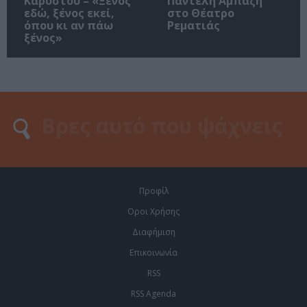
Καρύστου – «Ξένος
Παντελή Αμπαζή
εδώ, ξένος εκεί,
στο Θέατρο
όπου κι αν πάω
Ρεματιάς
ξένος»
Προφίλ
Οροι Χρήσης
Διαφήμιση
Επικοινωνία
RSS
RSS Agenda