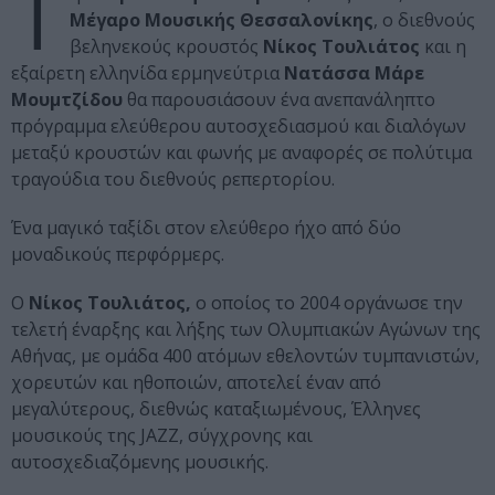
Τ
Μέγαρο Μουσικής Θεσσαλονίκης
, ο διεθνούς
βεληνεκούς κρουστός
Νίκος Τουλιάτος
και η
εξαίρετη ελληνίδα ερμηνεύτρια
Νατάσσα Μάρε
Μουμτζίδου
θα παρουσιάσουν ένα ανεπανάληπτο
πρόγραμμα ελεύθερου αυτοσχεδιασμού και διαλόγων
μεταξύ κρουστών και φωνής με αναφορές σε πολύτιμα
τραγούδια του διεθνούς ρεπερτορίου.
Ένα μαγικό ταξίδι στον ελεύθερο ήχο από δύο
μοναδικούς περφόρμερς.
Ο
Νίκος Τουλιάτος,
ο οποίος το 2004 οργάνωσε την
τελετή έναρξης και λήξης των Ολυμπιακών Αγώνων της
Αθήνας, με ομάδα 400 ατόμων εθελοντών τυμπανιστών,
χορευτών και ηθοποιών, αποτελεί έναν από
μεγαλύτερους, διεθνώς καταξιωμένους, Έλληνες
μουσικούς της JAZZ, σύγχρονης και
αυτoσχεδιαζόμενης μουσικής.