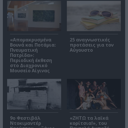
«Απομακρυσμένα
25 αναγνωστικές
Βουνά και Ποτάμια:
προτάσεις για τον
Πνευματική
Αύγουστο
Πατρίδα»:
Περιοδική έκθεση
στο Διαχρονικό
Μουσείο Αίγινας
9ο Φεστιβάλ
«ΖΗΤΩ τα λαϊκά
Ντοκιμαντέρ
κορίτσια!», του