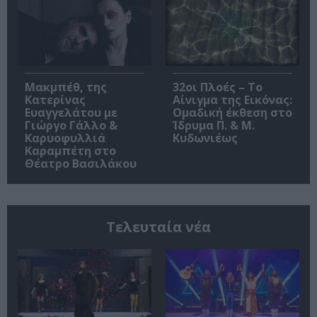
Μακμπέθ, της
32οι Πλοές – Το
Κατερίνας
Αίνιγμα της Εικόνας:
Ευαγγελάτου με
Ομαδική έκθεση στο
Γιώργο Γάλλο &
Ίδρυμα Π. & Μ.
Καρυοφυλλιά
Κυδωνιέως
Καραμπέτη στο
Θέατρο Βασιλάκου
Τελευταία νέα