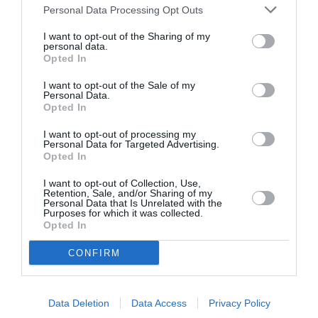
Personal Data Processing Opt Outs
I want to opt-out of the Sharing of my
personal data.
Opted In
I want to opt-out of the Sale of my
Personal Data.
Opted In
Mania The Abba
The Magician’s
Tribute: Μια
Farewell: Οι Uriah
I want to opt-out of processing my
μοναδική συναυλία
Heep στο Floyd
Personal Data for Targeted Advertising.
στο Christmas
Opted In
Theater
I want to opt-out of Collection, Use,
Retention, Sale, and/or Sharing of my
Personal Data that Is Unrelated with the
Purposes for which it was collected.
Opted In
CONFIRM
Οι Arab Strap στο
Τα τραγούδια μας:
Gazarte Ground
Ευανθία
Data Deletion
Data Access
Privacy Policy
Stage
Ρεμπούτσικα και