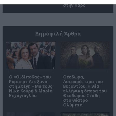
Άρης Δαβαράκης
στην Πάρο
Δημοφιλή Άρθρα
O «Οιδίποδας» του
Θεοδώρα,
Ρόμπερτ Άικ ξανά
Αυτοκράτειρα του
στη Στέγη – Με τους
Βυζαντίου: Η νέα
Νίκο Κουρή & Μαρία
ελληνική όπερα του
Κεχαγιόγλου
Θεόδωρου Στάθη
στο θέατρο
Ολύμπια