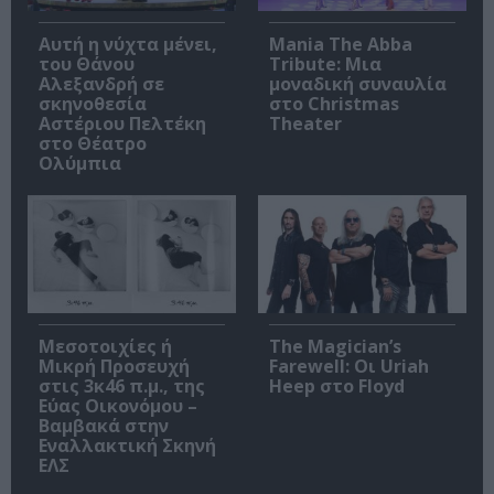
Αυτή η νύχτα μένει,
Mania The Abba
του Θάνου
Tribute: Μια
Αλεξανδρή σε
μοναδική συναυλία
σκηνοθεσία
στο Christmas
Αστέριου Πελτέκη
Theater
στο Θέατρο
Ολύμπια
Μεσοτοιχίες ή
The Magician’s
Μικρή Προσευχή
Farewell: Οι Uriah
στις 3κ46 π.μ., της
Heep στο Floyd
Εύας Οικονόμου –
Βαμβακά στην
Εναλλακτική Σκηνή
ΕΛΣ