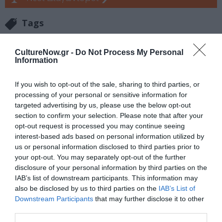
Tags
ΜΕΓΑΡΟ ΜΟΥΣΙΚΗΣ ΘΕΣΣΑΛΟΝΙΚΗΣ
ΝΙΚΟΣ ΤΟΥΛΙΑΤΟΣ
CultureNow.gr -
Do Not Process My Personal
Information
Newsletter
If you wish to opt-out of the sale, sharing to third parties, or
Κάθε βδομάδα στο e-mail σας τα τελευταία νέα για
processing of your personal or sensitive information for
την Τέχνη και τον Πολιτισμό!
targeted advertising by us, please use the below opt-out
section to confirm your selection. Please note that after your
opt-out request is processed you may continue seeing
interest-based ads based on personal information utilized by
us or personal information disclosed to third parties prior to
your opt-out. You may separately opt-out of the further
Ακολουθήστε το Culturenow.gr
disclosure of your personal information by third parties on the
IAB’s list of downstream participants. This information may
also be disclosed by us to third parties on the
IAB’s List of
Downstream Participants
that may further disclose it to other
third parties.
Σχετικά Άρθρα