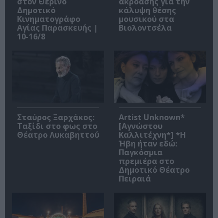
στον Θερινό
ακρόασης για την
Δημοτικό
κάλυψη θέσης
Κινηματογράφο
μουσικού στα
Αγίας Παρασκευής |
Βιολοντσέλα
10-16/8
Σταύρος Ξαρχάκος:
Artist Unknown*
Ταξίδι στο φως στο
[Αγνώστου
Θέατρο Λυκαβηττού
Καλλιτέχνη*] *Η
Ήβη ήταν εδώ:
Παγκόσμια
πρεμιέρα στο
Δημοτικό Θέατρο
Πειραιά