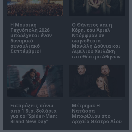
Η Μουσική
Ο Θάνατος και η
Τεχνόπολη 2026
Κόρη, του Άριελ
υποδέχεται έναν
Ντόρφμαν σε
δυναμικό
σκηνοθεσία
συναυλιακό
Μανώλη Δούνια και
Σεπτέμβριο!
Αιμίλιου Χειλάκη
στο Θέατρο Αθηνών
Εισπράξεις πάνω
Μέτρημα: Η
από 1 δισ. δολάρια
Νατάσσα
για το “Spider-Man:
Μποφίλιου στο
Brand New Day”
Αρχαίο Θέατρο Δίου