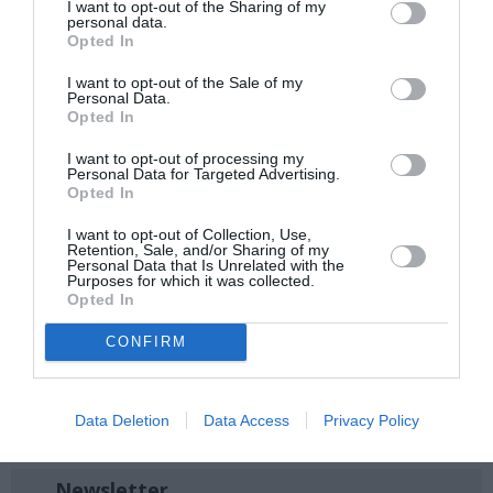
I want to opt-out of the Sharing of my
personal data.
Opted In
Ακολουθήστε το Culturenow.gr στο
Google News
και
I want to opt-out of the Sale of my
μάθετε πρώτοι όλες τις ειδήσεις
Personal Data.
Opted In
Δείτε όλα τα
τελευταία νέα
για την Τέχνη και τον
I want to opt-out of processing my
Πολιτισμό στο
Culturenow.gr
Personal Data for Targeted Advertising.
Opted In
Νέοι Διαγωνισμοί
❯
I want to opt-out of Collection, Use,
Retention, Sale, and/or Sharing of my
Personal Data that Is Unrelated with the
Tags
Purposes for which it was collected.
Opted In
ΔΗΜΗΤΡΗΣ ΜΗΤΣΟΤΑΚΗΣ
CONFIRM
ΔΡΑΜΑ - ΚΟΙΝΩΝΙΚΟ - ΣΥΓΧΡΟΝΟ
ΕΛΛΗΝΙΚΟ ΕΡΓΟ
ΘΕΑΤΡΙΚΕΣ ΠΑΡΑΣΤΑΣΕΙΣ 2025 – 2026
ΜΑΡΘΑ ΦΡΙΝΤΖΗΛΑ
Data Deletion
Data Access
Privacy Policy
ΜΑΥΡΗ ΚΩΜΩΔΙΑ
Newsletter