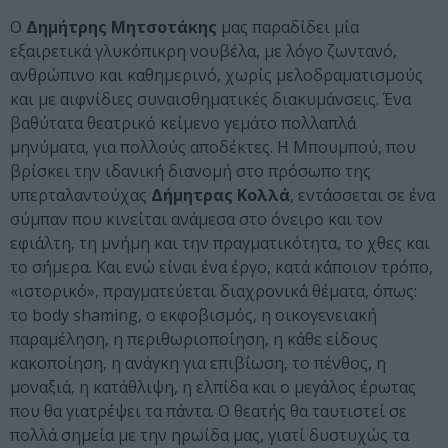
Ο
Δημήτρης Μητσοτάκης
μας παραδίδει μία
εξαιρετικά γλυκόπικρη νουβέλα, με λόγο ζωντανό,
ανθρώπινο και καθημερινό, χωρίς μελοδραματισμούς
και με αιφνίδιες συναισθηματικές διακυμάνσεις. Ένα
βαθύτατα θεατρικό κείμενο γεμάτο πολλαπλά
μηνύματα, για πολλούς αποδέκτες. Η Μπουμπού, που
βρίσκει την ιδανική διανομή στο πρόσωπο της
υπερταλαντούχας
Δήμητρας Κολλά
, εντάσσεται σε ένα
σύμπαν που κινείται ανάμεσα στο όνειρο και τον
εφιάλτη, τη μνήμη και την πραγματικότητα, το χθες και
το σήμερα. Και ενώ είναι ένα έργο, κατά κάποιον τρόπο,
«ιστορικό», πραγματεύεται διαχρονικά θέματα, όπως:
το body shaming, ο εκφοβισμός, η οικογενειακή
παραμέληση, η περιθωριοποίηση, η κάθε είδους
κακοποίηση, η ανάγκη για επιβίωση, το πένθος, η
μοναξιά, η κατάθλιψη, η ελπίδα και ο μεγάλος έρωτας
που θα γιατρέψει τα πάντα. Ο θεατής θα ταυτιστεί σε
πολλά σημεία με την ηρωίδα μας, γιατί δυστυχώς τα