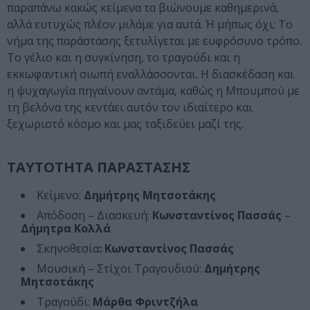
παραπάνω κακώς κείμενα τα βιώνουμε καθημερινά,
αλλά ευτυχώς πλέον μιλάμε για αυτά. Ή μήπως όχι; Το
νήμα της παράστασης ξετυλίγεται με ευφρόσυνο τρόπο.
Το γέλιο και η συγκίνηση, το τραγούδι και η
εκκωφαντική σιωπή εναλλάσσονται. Η διασκέδαση και
η ψυχαγωγία πηγαίνουν αντάμα, καθώς η Μπουμπού με
τη βελόνα της κεντάει αυτόν τον ιδιαίτερο και
ξεχωριστό κόσμο και μας ταξιδεύει μαζί της.
ΤΑΥΤΟΤΗΤΑ ΠΑΡΑΣΤΑΣΗΣ
Κείμενο:
Δημήτρης Μητσοτάκης
Απόδοση – Διασκευή:
Κωνσταντίνος Πασσάς
–
Δήμητρα Κολλά
Σκηνοθεσία
: Κωνσταντίνος Πασσάς
Μουσική – Στίχοι Τραγουδιού:
Δημήτρης
Μητσοτάκης
Τραγούδι:
Μάρθα Φριντζήλα