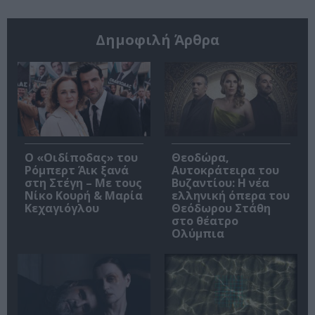
Δημοφιλή Άρθρα
O «Οιδίποδας» του
Θεοδώρα,
Ρόμπερτ Άικ ξανά
Αυτοκράτειρα του
στη Στέγη – Με τους
Βυζαντίου: Η νέα
Νίκο Κουρή & Μαρία
ελληνική όπερα του
Κεχαγιόγλου
Θεόδωρου Στάθη
στο θέατρο
Ολύμπια