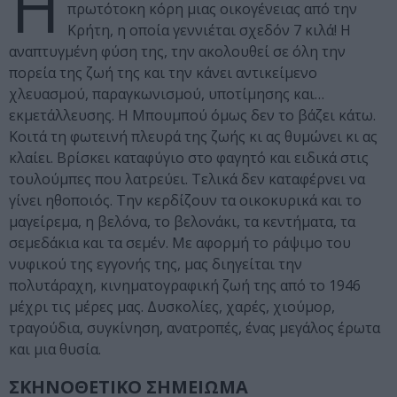
Η
πρωτότοκη κόρη μιας οικογένειας από την
Κρήτη, η οποία γεννιέται σχεδόν 7 κιλά! Η
αναπτυγμένη φύση της, την ακολουθεί σε όλη την
πορεία της ζωή της και την κάνει αντικείμενο
χλευασμού, παραγκωνισμού, υποτίμησης και…
εκμετάλλευσης. Η Μπουμπού όμως δεν το βάζει κάτω.
Κοιτά τη φωτεινή πλευρά της ζωής κι ας θυμώνει κι ας
κλαίει. Βρίσκει καταφύγιο στο φαγητό και ειδικά στις
τουλούμπες που λατρεύει. Τελικά δεν καταφέρνει να
γίνει ηθοποιός. Την κερδίζουν τα οικοκυρικά και το
μαγείρεμα, η βελόνα, το βελονάκι, τα κεντήματα, τα
σεμεδάκια και τα σεμέν. Με αφορμή το ράψιμο του
νυφικού της εγγονής της, μας διηγείται την
πολυτάραχη, κινηματογραφική ζωή της από το 1946
μέχρι τις μέρες μας. Δυσκολίες, χαρές, χιούμορ,
τραγούδια, συγκίνηση, ανατροπές, ένας μεγάλος έρωτα
και μια θυσία.
ΣΚΗΝΟΘΕΤΙΚΟ ΣΗΜΕΙΩΜΑ