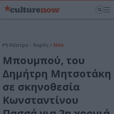
Θέατρο - Χορός /
Νέα
Μπουμπού, του
Δημήτρη Μητσοτάκη
σε σκηνοθεσία
Κωνσταντίνου
Πασσά για 2η χρονιά