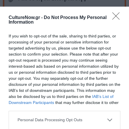
Ημερομηνία:
CultureNow.gr -
Do Not Process My Personal
27/09/2025
Από:
Information
Σάββατο, 17:45
If you wish to opt-out of the sale, sharing to third parties, or
Τοποθεσία:
processing of your personal or sensitive information for
targeted advertising by us, please use the below opt-out
Θέατρο Έν Άθήναις, Ιάκχου 19, Γκάζι
section to confirm your selection. Please note that after your
opt-out request is processed you may continue seeing
Tempus Verum – Εν Αθήναις
interest-based ads based on personal information utilized by
us or personal information disclosed to third parties prior to
Eισιτήρια:
your opt-out. You may separately opt-out of the further
disclosure of your personal information by third parties on the
EARLY BIRDS 10 ευρώ || Γενική είσοδος: 14 ευρώ |
IAB’s list of downstream participants. This information may
Μειωμένο Εισιτήριο: 12 ευρώ (Φοιτητές / Σπουδαστές /
also be disclosed by us to third parties on the
IAB’s List of
Κάτοχοι Κάρτας Πολυτέκνων / ΑμΕΑ /Άνω των 65 ετών
Downstream Participants
that may further disclose it to other
/ Κάτοχοι Κάρτας Ανεργίας)
third parties.
Πληροφορίες / Κρατήσεις:
Personal Data Processing Opt Outs
Τηλ.: 2130356472 |
«Εν Αθήναις»