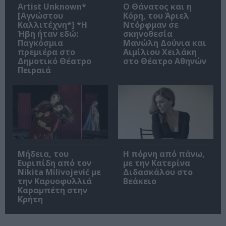
Artist Unknown*
Ο Θάνατος και η
[Αγνώστου
Κόρη, του Άριελ
Καλλιτέχνη*] *Η
Ντόρφμαν σε
Ήβη ήταν εδώ:
σκηνοθεσία
Παγκόσμια
Μανώλη Δούνια και
πρεμιέρα στο
Αιμίλιου Χειλάκη
Δημοτικό Θέατρο
στο Θέατρο Αθηνών
Πειραιά
Μήδεια, του
Η πόρνη από πάνω,
Ευριπίδη από τον
με την Κατερίνα
Nikita Milivojević με
Διδασκάλου στο
την Καρυοφυλλιά
Βεάκειο
Καραμπέτη στην
Κρήτη