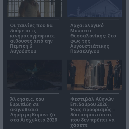
Οι ταινίες που θα
Αρχαιολογικό
δούμε στις
Μουσείο
κινηματογραφικές
Θεσσαλονίκης: Στο
αίθουσες από την
φως της
Πέμπτη 6
Αυγουστιάτικης
Αυγούστου
Πανσελήνου
Άλκηστις, του
Φεστιβάλ Αθηνών
Ευριπίδη σε
Επιδαύρου 2026:
σκηνοθεσία
Ένας προορισμός –
Δημήτρη Καραντζά
δύο παραστάσεις
στα Αισχύλεια 2026
που δεν πρέπει να
χάσετε