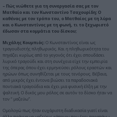
– Πώς νιώθετε για τη συνεργασία σας με τον
Ματθαίο και τον Κωνσταντίνο Τσαχουρίδη; Ο
καθένας με τον τρόπο του, ο Ματθαίος με τη λύρα
και ο Κωνσταντίνος με τη φωνή, τι το ξεχωριστό
έδωσαν στα κομμάτια του δίσκου;
Μιχάλης Κουμπιός:
Ο Κωνσταντίνος είναι ως
τραγουδιστής πληθωρικός. Και η πληθωρικότητα του
πηγάζει κυρίως από το γεγονός ότι έχει σπουδάσει
λυρικό τραγούδι και στη συνέχεια είχε την εμπειρία
της όπερας όπου έχει ερμηνεύσει ρόλους εραστών και
ηρώων όπως συνηθίζεται με τους τενόρους. Βέβαια,
από μικρός έχει έντονα βιώσει τα παραδοσιακά
ποντιακά τραγούδια και έχει μια φυσική έλξη με την
ψαλτική. Ο δικός μου ρόλος σε αυτόν το δίσκο ήταν να
τον ‘‘ μαζεύω’’.
Ομολογώ πως ήταν ευχάριστη διαδικασία γιατί είναι
άλλο πράγμα να μαζεύεις κάποιον που έχει παραπάνω