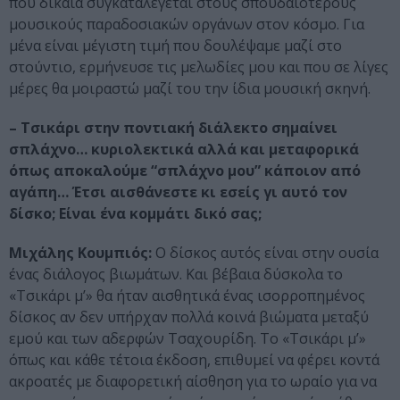
που δίκαια συγκαταλέγεται στους σπουδαιότερους
μουσικούς παραδοσιακών οργάνων στον κόσμο. Για
μένα είναι μέγιστη τιμή που δουλέψαμε μαζί στο
στούντιο, ερμήνευσε τις μελωδίες μου και που σε λίγες
μέρες θα μοιραστώ μαζί του την ίδια μουσική σκηνή.
– Τσικάρι στην ποντιακή διάλεκτο σημαίνει
σπλάχνο… κυριολεκτικά αλλά και μεταφορικά
όπως αποκαλούμε “σπλάχνο μου” κάποιον από
αγάπη… Έτσι αισθάνεστε κι εσείς γι αυτό τον
δίσκο; Είναι ένα κομμάτι δικό σας;
Μιχάλης Κουμπιός:
Ο δίσκος αυτός είναι στην ουσία
ένας διάλογος βιωμάτων. Και βέβαια δύσκολα το
«Τσικάρι μ’» θα ήταν αισθητικά ένας ισορροπημένος
δίσκος αν δεν υπήρχαν πολλά κοινά βιώματα μεταξύ
εμού και των αδερφών Τσαχουρίδη. Το «Τσικάρι μ’»
όπως και κάθε τέτοια έκδοση, επιθυμεί να φέρει κοντά
ακροατές με διαφορετική αίσθηση για το ωραίο για να