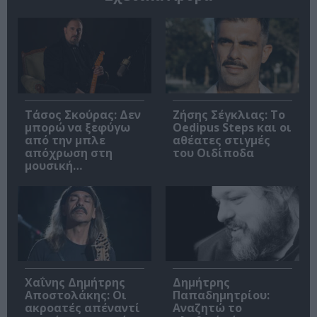
Τάσος Σκούρας: Δεν
Ζήσης Σέγκλιας: Το
μπορώ να ξεφύγω
Oedipus Steps και οι
από την μπλε
αθέατες στιγμές
απόχρωση στη
του Οιδίποδα
μουσική…
Χαΐνης Δημήτρης
Δημήτρης
Αποστολάκης: Οι
Παπαδημητρίου:
ακροατές απέναντί
Αναζητώ το