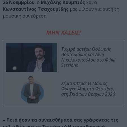
26 Νοεμβρίου
, ο
Μιχάλης Κουμπιός
και ο
Κωνσταντίνος Τσαχουρίδης
μας μιλούν για αυτή τη
μουσική συνεύρεση.
ΜΗΝ ΧΑΣΕΙΣ!
Τυχερό αστέρι: Θοδωρής
Βουτσικάκης και Λίνα
Νικολακοπούλου στο Φ hill
Sessions
Χέρια Φτερά: Ο Μάριος
Φραγκούλης στο Φεστιβάλ
στη Σκιά των Βράχων 2026
– Ποιά ήταν τα συναισθήματά σας γράφοντας τις
μελωδίες για το Τσικάρι μ’; Η παραδοσιακή