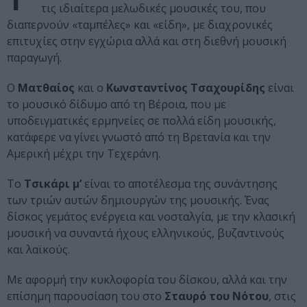
τις ιδιαίτερα μελωδικές μουσικές του, που
διαπερνούν «ταμπέλες» και «είδη», με διαχρονικές
επιτυχίες στην εγχώρια αλλά και στη διεθνή μουσική
παραγωγή.
Ο
Ματθαίος
και ο
Κωνσταντίνος Τσαχουρίδης
είναι
το μουσικό δίδυμο από τη Βέροια, που με
υποδειγματικές ερμηνείες σε πολλά είδη μουσικής,
κατάφερε να γίνει γνωστό από τη Βρετανία και την
Αμερική μέχρι την Τεχεράνη.
Το
Τσικάρι μ’
είναι το αποτέλεσμα της συνάντησης
των τριών αυτών δημιουργών της μουσικής. Ένας
δίσκος γεμάτος ενέργεια και νοσταλγία, με την κλασική
μουσική να συναντά ήχους ελληνικούς, βυζαντινούς
και λαϊκούς.
Με αφορμή την κυκλοφορία του δίσκου, αλλά και την
επίσημη παρουσίαση του στο
Σταυρό του Νότου
, στις