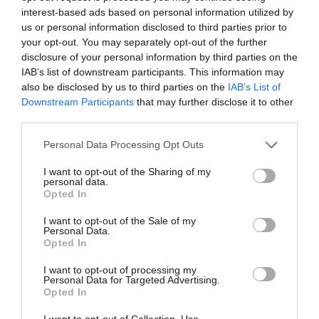
interest-based ads based on personal information utilized by
στην ουσία έναν πρώτο προσωπικό μας δίσκο σε αυτό
us or personal information disclosed to third parties prior to
το μουσικό ιδίωμα όπου είναι αποτέλεσμα στενής
your opt-out. You may separately opt-out of the further
συνεργασίας με στόχο το ωφέλιμο, το ευγενές και το
disclosure of your personal information by third parties on the
διαχρονικό. Νιώθουμε περήφανοι για το αποτέλεσμα
IAB’s list of downstream participants. This information may
και χαιρόμαστε που σύντομα θα μας δοθεί η ευκαιρία
also be disclosed by us to third parties on the
IAB’s List of
να το παρουσιάσουμε στο Σταυρό του Νότου.
Downstream Participants
that may further disclose it to other
third parties.
– Χαρίζεις τη φωνή σου στα περισσότερα
Personal Data Processing Opt Outs
κομμάτια του δίσκου, ανάμεσα στα οποία
βρίσκονται δύο ντουέτα, το ένα με τον Ματθαίο
I want to opt-out of the Sharing of my
personal data.
και το άλλο με την Αρετή Κετιμέ. Ποια είναι τα
Opted In
συναισθήματά σου για τα τραγούδια του δίσκου,
υπάρχει κάποιο που ξεχώρισες περισσότερο;
I want to opt-out of the Sale of my
Personal Data.
Opted In
Κωνσταντίνος
: Η φωνητική έκφραση αποτελεί, για
εμένα, πάνω από όλα μια ανθρώπινη πράξη ανάγκης! Τα
I want to opt-out of processing my
Personal Data for Targeted Advertising.
τραγούδια αυτού του δίσκου έχουν ξεχωριστή θέση
Opted In
μέσα μου και κάθε φωνητική μου κίνηση στο δίσκο
είναι σημαδεμένη με το πρώτο άκουσμα αυτών των
I want to opt-out of Collection, Use,