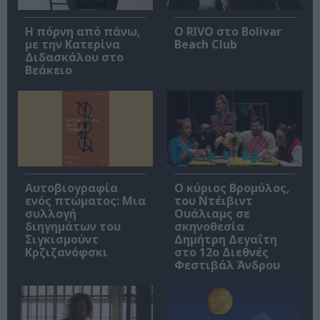
Η πόρνη από πάνω,
Ο RIVO στο Bolivar
με την Κατερίνα
Beach Club
Διδασκάλου στο
Βεάκειο
Αυτοβιογραφία
O κύριος Βρομύλος,
ενός πτώματος: Μια
του Ντέιβιντ
συλλογή
Ουάλιαμς σε
διηγημάτων του
σκηνοθεσία
Σιγκισμούντ
Δημήτρη Δεγαΐτη
Κρζιζανόφσκι
στο 12ο Διεθνές
Φεστιβάλ Άνδρου