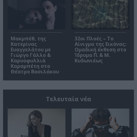
Μακμπέθ, της
32οι Πλοές – Το
Κατερίνας
Αίνιγμα της Εικόνας:
Ευαγγελάτου με
Ομαδική έκθεση στο
Γιώργο Γάλλο &
Ίδρυμα Π. & Μ.
Καρυοφυλλιά
Κυδωνιέως
Καραμπέτη στο
Θέατρο Βασιλάκου
Τελευταία νέα