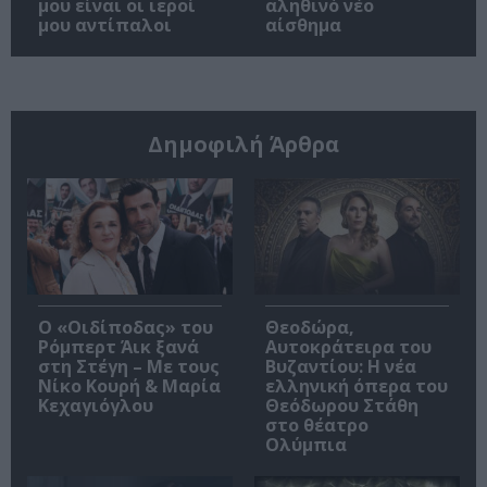
μου είναι οι ιεροί
αληθινό νέο
μου αντίπαλοι
αίσθημα
Δημοφιλή Άρθρα
O «Οιδίποδας» του
Θεοδώρα,
Ρόμπερτ Άικ ξανά
Αυτοκράτειρα του
στη Στέγη – Με τους
Βυζαντίου: Η νέα
Νίκο Κουρή & Μαρία
ελληνική όπερα του
Κεχαγιόγλου
Θεόδωρου Στάθη
στο θέατρο
Ολύμπια