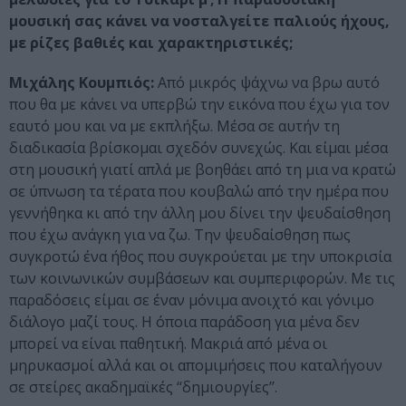
μουσική σας κάνει να νοσταλγείτε παλιούς ήχους,
με ρίζες βαθιές και χαρακτηριστικές;
Μιχάλης Κουμπιός:
Από μικρός ψάχνω να βρω αυτό
που θα με κάνει να υπερβώ την εικόνα που έχω για τον
εαυτό μου και να με εκπλήξω. Μέσα σε αυτήν τη
διαδικασία βρίσκομαι σχεδόν συνεχώς. Και είμαι μέσα
στη μουσική γιατί απλά με βοηθάει από τη μια να κρατώ
σε ύπνωση τα τέρατα που κουβαλώ από την ημέρα που
γεννήθηκα κι από την άλλη μου δίνει την ψευδαίσθηση
που έχω ανάγκη για να ζω. Την ψευδαίσθηση πως
συγκροτώ ένα ήθος που συγκρούεται με την υποκρισία
των κοινωνικών συμβάσεων και συμπεριφορών. Με τις
παραδόσεις είμαι σε έναν μόνιμα ανοιχτό και γόνιμο
διάλογο μαζί τους. Η όποια παράδοση για μένα δεν
μπορεί να είναι παθητική. Μακριά από μένα οι
μηρυκασμοί αλλά και οι απομιμήσεις που καταλήγουν
σε στείρες ακαδημαϊκές ‘‘δημιουργίες’’.