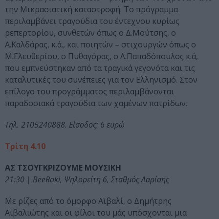
την Μικρασιατική καταστροφή. Το πρόγραμμα
περιλαμβάνει τραγούδια του έντεχνου κυρίως
ρεπερτορίου, συνθετών όπως ο Δ.Μούτσης, ο
Α.Καλδάρας, κ.ά., και ποιητών – στιχουργών όπως ο
Μ.Ελευθερίου, ο Πυθαγόρας, ο Λ.Παπαδόπουλος κ.ά,
που εμπνεύστηκαν από τα τραγικά γεγονότα και τις
καταλυτικές του συνέπειες για τον Ελληνισμό. Στον
επίλογο του προγράμματος περιλαμβάνονται
παραδοσιακά τραγούδια των χαμένων πατρίδων.
Τηλ. 2105240888. Είσοδος: 6 ευρώ
Τρίτη 4.10
ΑΣ ΤΣΟΥΓΚΡΙΖΟΥΜΕ ΜΟΥΣΙΚΗ
21:30 | BeeRaki, Ψηλορείτη 6, Σταθμός Λαρίσης
Με ρίζες από το όμορφο Αϊβαλί, ο Δημήτρης
Αϊβαλιώτης και οι φίλοι του μάς υπόσχονται μια