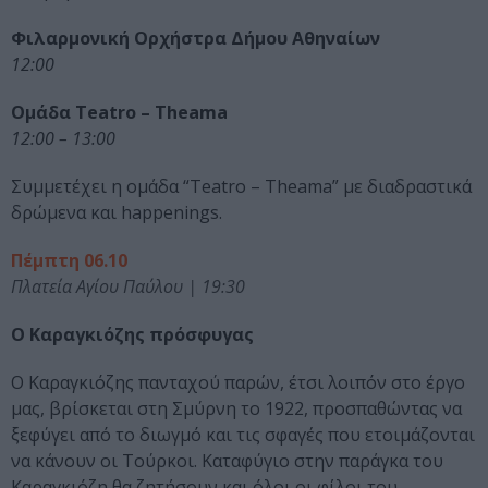
Φιλαρμονική Ορχήστρα Δήμου Αθηναίων
12:00
Ομάδα Teatro – Theama
12:00 – 13:00
Συμμετέχει η ομάδα “Teatro – Theama” με διαδραστικά
δρώμενα και happenings.
Πέμπτη 06.10
Πλατεία Αγίου Παύλου |
19:30
Ο Καραγκιόζης πρόσφυγας
Ο Καραγκιόζης πανταχού παρών, έτσι λοιπόν στο έργο
μας, βρίσκεται στη Σμύρνη το 1922, προσπαθώντας να
ξεφύγει από το διωγμό και τις σφαγές που ετοιμάζονται
να κάνουν οι Τούρκοι. Καταφύγιο στην παράγκα του
Καραγκιόζη θα ζητήσουν και όλοι οι φίλοι του,