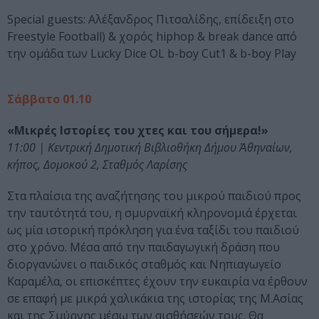
Special guests: Αλέξανδρος Πιτσαλίδης, επίδειξη στο
Freestyle Football) & χορός hiphop & break dance από
την ομάδα των Lucky Dice OL b-boy Cut1 & b-boy Play
Σάββατο 01.10
«Μικρές Ιστορίες του χτες και του σήμερα!»
11:00 | Κεντρική Δημοτική Βιβλιοθήκη Δήμου Ἀθηναίων,
κήπος, Δομοκού 2, Σταθμός Λαρίσης
Στα πλαίσια της αναζήτησης του μικρού παιδιού προς
την ταυτότητά του, η σμυρναϊκή κληρονομιά έρχεται
ως μία ιστορική πρόκληση για ένα ταξίδι του παιδιού
στο χρόνο. Μέσα από την παιδαγωγική δράση που
διοργανώνει ο παιδικός σταθμός και Νηπιαγωγείο
Καραμέλα, οι επισκέπτες έχουν την ευκαιρία να έρθουν
σε επαφή με μικρά χαλικάκια της ιστορίας της Μ.Ασίας
και της Σμύρνης μέσω των αισθήσεών τους. Θα