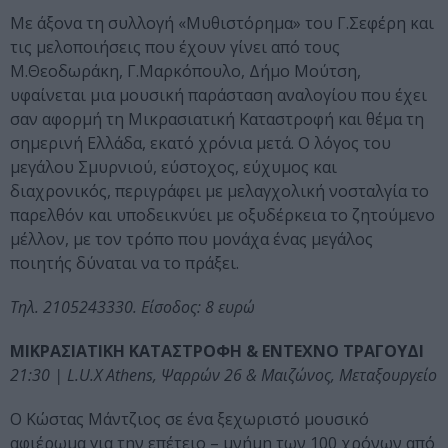
Με άξονα τη συλλογή «Μυθιστόρημα» του Γ.Σεφέρη και
τις μελοποιήσεις που έχουν γίνει από τους
Μ.Θεοδωράκη, Γ.Μαρκόπουλο, Δήμο Μούτση,
υφαίνεται μια μουσική παράσταση αναλογίου που έχει
σαν αφορμή τη Μικρασιατική Καταστροφή και θέμα τη
σημερινή Ελλάδα, εκατό χρόνια μετά. Ο λόγος του
μεγάλου Σμυρνιού, εύστοχος, εύχυμος και
διαχρονικός, περιγράφει με μελαγχολική νοσταλγία το
παρελθόν και υποδεικνύει με οξυδέρκεια το ζητούμενο
μέλλον, με τον τρόπο που μονάχα ένας μεγάλος
ποιητής δύναται να το πράξει.
Τηλ. 2105243330. Είσοδος: 8 ευρώ
ΜΙΚΡΑΣΙΑΤΙΚΗ ΚΑΤΑΣΤΡΟΦΗ & ΕΝΤΕΧΝΟ ΤΡΑΓΟΥΔΙ
21:30 | L.U.X Athens, Ψαρρών 26 & Μαιζώνος, Μεταξουργείο
Ο Κώστας Μάντζιος σε ένα ξεχωριστό μουσικό
αφιέρωμα για την επέτειο – μνήμη των 100 χρόνων από