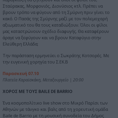
Σταύρακας, Μορφονιός, Διονύσιος κτλ. Πρέπει να
βρουν τρόπο να φύγουν από τη Σμύρνη πριν γίνει το
κακό. Ο Πασάς της Σμύρνης μαζί με τον πολεμοχαρή
αξιωματικό του θα τους καταδιώξουν. Όλοι οι φίλοι
μας καταστρώνουν σχέδιο διαφυγής. Θα καταφέρουν
άραγε να ξεφύγουν και να βρουν Καταφύγιο στην
Ελεύθερη Ελλάδα;
Την παράσταση ερμηνεύει ο Σωκράτης Κοτσορές. Με
την ευγενική χορηγία του Σ.ΕΚ.Β
Παρασκευή 07.10
Πλατεία Καραϊσκάκη, Μεταξουργείο |
20:00
ΧΟΡΟΣ ΜΕ ΤΟΥΣ BAΙLE DE BARRIO
Ένα κοσμοπολίτικο live show στο Μικρό Παρίσι των
Αθηνών με τάνγκο και βαλς από τη χορευτική ομάδα
Baile de Barrio με τη μουσική συνοδεία του Δήμος