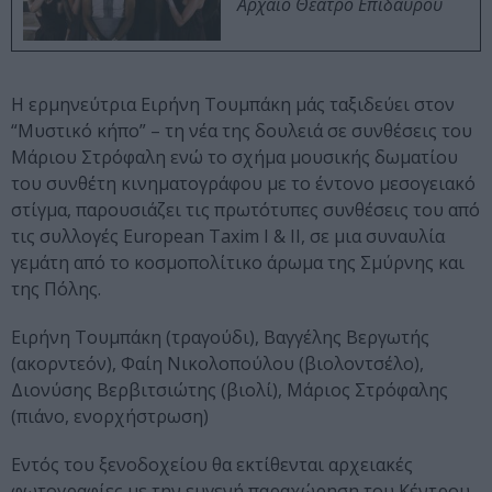
Αρχαίο Θέατρο Επιδαύρου
Η ερμηνεύτρια Ειρήνη Τουμπάκη μάς ταξιδεύει στον
“Μυστικό κήπο” – τη νέα της δουλειά σε συνθέσεις του
Μάριου Στρόφαλη ενώ το σχήμα μουσικής δωματίου
του συνθέτη κινηματογράφου με το έντονο μεσογειακό
στίγμα, παρουσιάζει τις πρωτότυπες συνθέσεις του από
τις συλλογές European Taxim I & II, σε μια συναυλία
γεμάτη από το κοσμοπολίτικο άρωμα της Σμύρνης και
της Πόλης.
Ειρήνη Τουμπάκη (τραγούδι), Βαγγέλης Βεργωτής
(ακορντεόν), Φαίη Νικολοπούλου (βιολοντσέλο),
Διονύσης Βερβιτσιώτης (βιολί), Μάριος Στρόφαλης
(πιάνο, ενορχήστρωση)
Εντός του ξενοδοχείου θα εκτίθενται αρχειακές
φωτογραφίες με την ευγενή παραχώρηση του Κέντρου