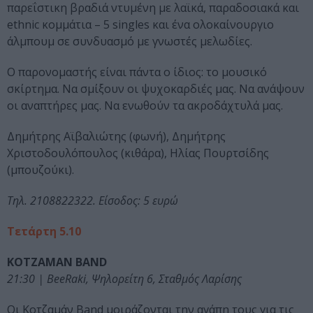
παρεΐστικη βραδιά ντυμένη με λαϊκά, παραδοσιακά και
ethnic κομμάτια – 5 singles και ένα ολοκαίνουργιο
άλμπουμ σε συνδυασμό με γνωστές μελωδίες.
Ο παρονομαστής είναι πάντα ο ίδιος: το μουσικό
σκίρτημα. Να σμίξουν οι ψυχοκαρδιές μας. Να ανάψουν
οι αναπτήρες μας. Να ενωθούν τα ακροδάχτυλά μας.
Δημήτρης Αϊβαλιώτης (φωνή), Δημήτρης
Χριστοδουλόπουλος (κιθάρα), Ηλίας Πουρτσίδης
(μπουζούκι).
Τηλ. 2108822322. Είσοδος: 5 ευρώ
Τετάρτη 5.10
ΚΟΤΖΑΜΑΝ BAND
21:30 | BeeRaki, Ψηλορείτη 6, Σταθμός Λαρίσης
Οι Κοτζαμάν Band μοιράζονται την αγάπη τους για τις