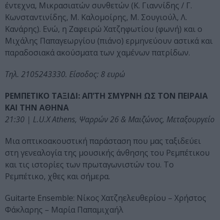
έντεχνα, Μικρασιατών συνθετών (Κ. Γιαννίδης / Γ.
Κωνσταντινίδης, Μ. Καλομοίρης, Μ. Σουγιούλ, Λ.
Κανάρης). Ενώ, η Ζαφειρώ Χατζηφωτίου (φωνή) και ο
Μιχάλης Παπαγεωργίου (πιάνο) ερμηνεύουν αστικά και
παραδοσιακά ακούσματα των χαμένων πατρίδων.
Τηλ. 2105243330. Είσοδος: 8 ευρώ
ΡΕΜΠΕΤΙΚΟ ΤΑΞΙΔΙ: ΑΠ’ΤΗ ΣΜΥΡΝΗ ΩΣ ΤΟΝ ΠΕΙΡΑΙΑ
ΚΑΙ ΤΗΝ ΑΘΗΝΑ
21:30 | L.U.X Athens, Ψαρρών 26 & Μαιζώνος, Μεταξουργείο
Μια οπτικοακουστική παράσταση που μας ταξιδεύει
στη γενεαλογία της μουσικής άνθησης του Ρεμπέτικου
και τις ιστορίες των πρωταγωνιστών του. Το
Ρεμπέτικο, χθες και σήμερα.
Guitarte Ensemble: Νίκος Χατζηελευθερίου – Χρήστος
Φάκλαρης – Μαρία Παπαμιχαήλ