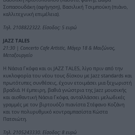
Σοπασουδάκη (αφήγηση), Βασιλική Τσιμπούκη (πιάνο,
καλλιτεχνική επιμέλεια).
Τηλ. 2108822322. Είσοδος: 5 ευρώ
JAZZ TALES
21:30 | Concerto Cafe Artistic, Μάγερ 18 & Μαιζώνος,
Μεταξουργείο
Η Νάσια Γκόφα και οι JAZZ TALES, λίγο πριν από την
κυκλοφορία του νέου τους δίσκου με Jazz standards και
πρωτότυπες συνθέσεις, έχουν ετοιμάσει μια ξεχωριστή
βραδιά. Η έμπειρη, βαθιά γνώστρια της Jazz μουσικής
και αισθαντική Νάσια Γκόφα, ανταλλάσσει μελωδικές
γραμμές με τον βιρτουόζο πιανίστα Στέφανο Κοζάνη
και τον πολυρυθμικό κοντραμπασίστα Κώστα
Πατσιώτη.
Τηλ. 2105243330. Είσοδος: 8 ευρώ