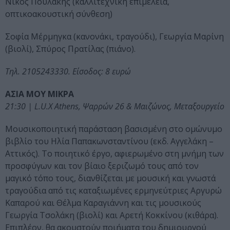
Νίκος Πουλάκης (καλλιτεχνική επιμέλεια,
οπτικοακουστική σύνθεση)
Σοφία Μέρμηγκα (κανονάκι, τραγούδι), Γεωργία Μαρίνη
(βιολί), Σπύρος Πρατίλας (πιάνο).
Τηλ. 2105243330. Είσοδος: 8 ευρώ
ΑΣΙΑ ΜΟΥ ΜΙΚΡΑ
21:30 | L.U.X Athens, Ψαρρών 26 & Μαιζώνος, Μεταξουργείο
Μουσικοποιητική παράσταση βασισμένη στο ομώνυμο
βιβλίο του Ηλία Παπακωνσταντίνου (εκδ. Αγγελάκη –
Αττικός). Το ποιητικό έργο, αφιερωμένο στη μνήμη των
προσφύγων και τον βίαιο ξεριζωμό τους από τον
μαγικό τόπο τους, διανθίζεται με μουσική και γνωστά
τραγούδια από τις καταξιωμένες ερμηνεύτριες Αργυρώ
Καπαρού και Θέλμα Καραγιάννη και τις μουσικούς
Γεωργία Τσολάκη (βιολί) και Αρετή Κοκκίνου (κιθάρα).
Επιπλέον, θα ακουστούν ποιήματα του δημιουργού