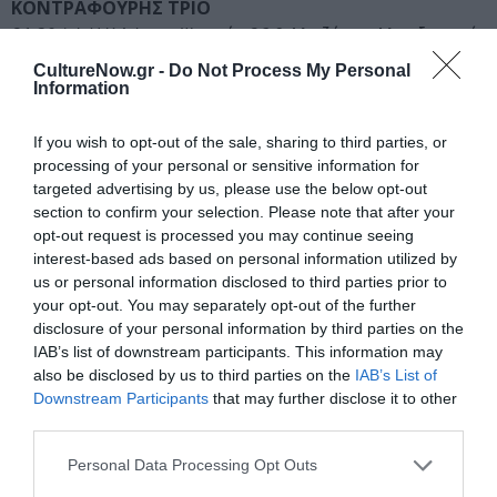
ΚΟΝΤΡΑΦΟΥΡΗΣ ΤΡΙΟ
21:30 | L.U.X Athens, Ψαρρών 26 & Μαιζώνος, Μεταξουργείο
CultureNow.gr -
Do Not Process My Personal
Ο Γιώργος Κοντραφούρης και το τριο του σε μια
Information
επιλογή κομματιών από τους τρεις πιο πρόσφατους
δίσκους του: “Deep south”, “Tribute to Bill Evans” και
If you wish to opt-out of the sale, sharing to third parties, or
“The passing”. Περικλής Τριβόλης (κοντραμπάσο),
processing of your personal or sensitive information for
Δημήτρης Κλωνής (ντραμς), Γιώργος Κοντραφούρης
targeted advertising by us, please use the below opt-out
section to confirm your selection. Please note that after your
(πιάνο)
opt-out request is processed you may continue seeing
interest-based ads based on personal information utilized by
Τηλ. 2105240888. Είσοδος: 10 ευρώ
us or personal information disclosed to third parties prior to
your opt-out. You may separately opt-out of the further
DILEMMA
disclosure of your personal information by third parties on the
21:30 | Concerto Cafe Artistic, Μάγερ 18 & Μαιζώνος,
IAB’s list of downstream participants. This information may
Μεταξουργείο
also be disclosed by us to third parties on the
IAB’s List of
Downstream Participants
that may further disclose it to other
Οι Dilemma κάνουν μία αναδρομή στην εποχή και
third parties.
αναπλάθουν διαφορετικές ερμηνείες πάνω σε μουσικές
Personal Data Processing Opt Outs
και ιστορίες, συνδυάζοντας τις δυτικές φόρμες με το
άρωμα Ανατολής. Εισάγοντας νέα αυτοσχεδιαστικά