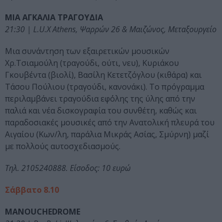
ΜΙΑ ΑΓΚΑΛΙΑ ΤΡΑΓΟΥΔΙΑ
21:30 | L.U.X Athens, Ψαρρών 26 & Μαιζώνος, Μεταξουργείο
Μια συνάντηση των εξαιρετικών μουσικών
Χρ.Τσιαμούλη (τραγούδι, ούτι, νευ), Κυριάκου
Γκουβέντα (βιολί), Βασίλη Κετετζόγλου (κιθάρα) και
Τάσου Πούλιου (τραγούδι, κανονάκι). Το πρόγραμμα
περιλαμβάνει τραγούδια εφ΄όλης της ύλης από την
παλιά και νέα δισκογραφία του συνθέτη, καθώς και
παραδοσιακές μουσικές από την Ανατολική πλευρά του
Αιγαίου (Κων/λη, παράλια Μικράς Ασίας, Σμύρνη) μαζί
με πολλούς αυτοσχεδιασμούς.
Τηλ. 2105240888. Είσοδος: 10 ευρώ
Σάββατο 8.10
MANOUCHEDROME