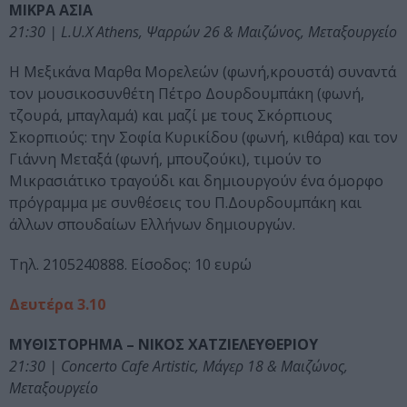
ΜΙΚΡΑ ΑΣΙΑ
21:30 | L.U.X Athens, Ψαρρών 26 & Μαιζώνος, Μεταξουργείο
Η Μεξικάνα Μαρθα Μορελεών (φωνή,κρουστά) συναντά
τον μουσικοσυνθέτη Πέτρο Δουρδουμπάκη (φωνή,
τζουρά, μπαγλαμά) και μαζί με τους Σκόρπιους
Σκορπιούς: την Σοφία Κυρικίδου (φωνή, κιθάρα) και τον
Γιάννη Μεταξά (φωνή, μπουζούκι), τιμούν το
Μικρασιάτικο τραγούδι και δημιουργούν ένα όμορφο
πρόγραμμα με συνθέσεις του Π.Δουρδουμπάκη και
άλλων σπουδαίων Ελλήνων δημιουργών.
Τηλ. 2105240888. Είσοδος: 10 ευρώ
Δευτέρα 3.10
ΜΥΘΙΣΤΟΡΗΜΑ – ΝΙΚΟΣ ΧΑΤΖΙΕΛΕΥΘΕΡΙΟΥ
21:30 | Concerto Cafe Artistic, Μάγερ 18 & Μαιζώνος,
Μεταξουργείο