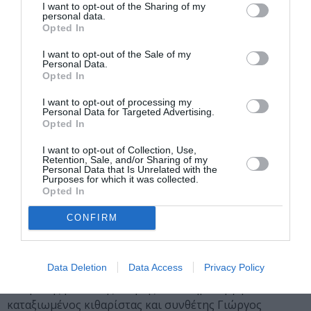
I want to opt-out of the Sharing of my
στοιχεία, μας ταξιδεύουν σε ένα εμπνευσμένο
personal data.
Opted In
soundtrack, όπου η μουσική γεννάει εικόνες που
θυμίζουν κινηματογραφική ταινία, δίνοντας μία άλλη
I want to opt-out of the Sale of my
Personal Data.
διάσταση στον ξεριζωμό, την απώλεια και τα βιώματα
Opted In
που σημάδεψαν και άφησαν το αποτύπωμά τους στον
κόσμο μας σήμερα.
I want to opt-out of processing my
Personal Data for Targeted Advertising.
Opted In
Σωτήρης Τράγκας (αφήγηση, σαξόφωνο, φωνή), Πόπη
Νταλαχάνη (κιθάρα), Κορίνα Τράγκα (βιολί), Solis Barki
I want to opt-out of Collection, Use,
Retention, Sale, and/or Sharing of my
(κρουστά).
Personal Data that Is Unrelated with the
Purposes for which it was collected.
Opted In
Τηλ. 2105243330. Είσοδος: ευρώ
CONFIRM
DOMINANT GIPSY PROJECT
21:30 | BeeRaki, Ψηλορείτη 6, Σταθμός Λαρίσης
Data Deletion
Data Access
Privacy Policy
Ένα από τα πιο επιτυχημένα gipsy jazz group της
ελληνικής μουσικής σκηνής, που δημιούργησε ο
καταξιωμένος κιθαρίστας και συνθέτης Γιώργος