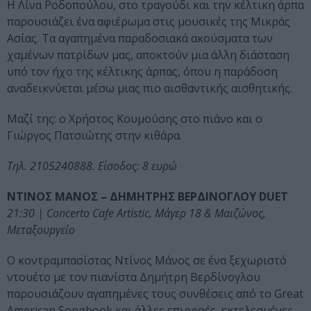
Η Λίνα Ροδοπούλου, στο τραγούδι και την κέλτικη άρπα
παρουσιάζει ένα αφιέρωμα στις μουσικές της Μικράς
Ασίας. Τα αγαπημένα παραδοσιακά ακούσματα των
χαμένων πατρίδων μας, αποκτούν μια άλλη διάσταση
υπό τον ήχο της κέλτικης άρπας, όπου η παράδοση
αναδεικνύεται μέσω μιας πιο αισθαντικής αισθητικής.
Μαζί της: o Χρήστος Κουμούσης στο πιάνο και ο
Γιώργος Πατσιώτης στην κιθάρα.
Τηλ. 2105240888. Είσοδος: 8 ευρώ
ΝΤΙΝΟΣ ΜΑΝΟΣ – ΔΗΜΗΤΡΗΣ ΒΕΡΔΙΝΟΓΛΟΥ DUET
21:30 | Concerto Cafe Artistic, Μάγερ 18 & Μαιζώνος,
Μεταξουργείο
Ο κοντραμπασίστας Ντίνος Μάνος σε ένα ξεχωριστό
ντουέτο με τον πιανίστα Δημήτρη Βερδίνογλου
παρουσιάζουν αγαπημένες τους συνθέσεις από το Great
American Songbook και άλλες επιρροές, εκτελεσμένες