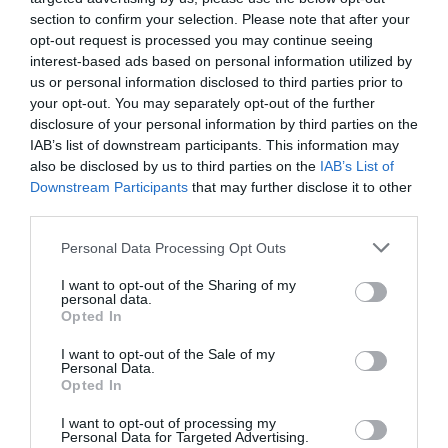
τοιχογραφία από
των Αθηνών 2022
section to confirm your selection. Please note that after your
το Μικρό Παρίσι
opt-out request is processed you may continue seeing
των Αθηνών 2022
interest-based ads based on personal information utilized by
us or personal information disclosed to third parties prior to
your opt-out. You may separately opt-out of the further
ΘΕΑΤΡΟ - ΧΟΡΟΣ / ΝΕΑ
disclosure of your personal information by third parties on the
Κρατήρες: Μια
IAB’s list of downstream participants. This information may
θεατρική
also be disclosed by us to third parties on the
IAB’s List of
περφόρμανς στο
Downstream Participants
that may further disclose it to other
Μικρό Παρίσι
third parties.
των Αθηνών 2022
Personal Data Processing Opt Outs
I want to opt-out of the Sharing of my
personal data.
ΤΕΧΝΕΣ / ΝΕΑ
Opted In
1922, Tο Πέρασμα:
I want to opt-out of the Sale of my
Ομαδική έκθεση
Personal Data.
στο Μικρό
Opted In
Παρίσι των
I want to opt-out of processing my
Αθηνών 2022
Personal Data for Targeted Advertising.