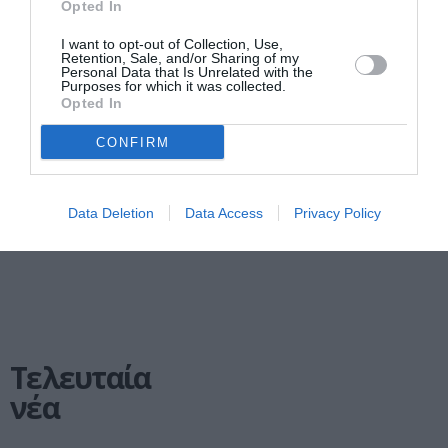
Opted In
ΤΕΧΝΕΣ / ΝΕΑ
ΦΕΣΤΙΒΑΛ / ΝΕΑ
I want to opt-out of Collection, Use,
Ruins – Ερείπια ή
Μικρό Παρίσι
Retention, Sale, and/or Sharing of my
Personal Data that Is Unrelated with the
Μνημεία:
των Αθηνών 2022:
Purposes for which it was collected.
Ομαδική έκθεση
Το 1922, πυλώνας
Opted In
στο Μικρό
στο σήμερα
Παρίσι των
CONFIRM
Αθηνών 2022
Data Deletion
Data Access
Privacy Policy
1
Επόμενη ❯
Τελευταία
νέα