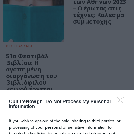
των Αθηνών 2023
– Ο έρωτας στις
τέχνες: Κάλεσμα
συμμετοχής
ΦΕΣΤΙΒΑΛ / ΝΕΑ
51ο Φεστιβάλ
Βιβλίου: Η
αγαπημένη
διοργάνωση του
βιβλιόφιλου
κοινού έρχεται
στο Πεδίον του
Άρεως!
CultureNow.gr -
Do Not Process My Personal
Information
ΤΕΧΝΕΣ / ΝΕΑ
ΜΟΥΣΙΚΗ / ΜΟΥΣΙΚΑ ΝΕΑ
If you wish to opt-out of the sale, sharing to third parties, or
SimpleG – Life
Συναυλίες στο
processing of your personal or sensitive information for
Passengers: Μια
Μικρό Παρίσι
targeted advertising by us, please use the below opt-out