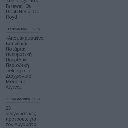
The Magician’s
Farewell: Οι
Uriah Heep στο
Floyd
ΤΕΧΝΕΣ / ΝΕΑ
07.08.2026 | 16.59
«Απομακρυσμένα
Βουνά και
Ποτάμια:
Πνευματική
Πατρίδα»:
Περιοδική
έκθεση στο
Διαχρονικό
Μουσείο
Αίγινας
ΒΙΒΛΙΟ / ΑΡΘΡΑ
07.08.2026 | 16.23
25
αναγνωστικές
προτάσεις για
τον Αύγουστο