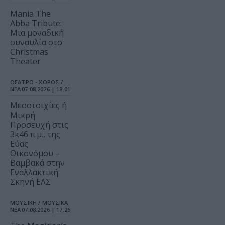
Mania The
Abba Tribute:
Μια μοναδική
συναυλία στο
Christmas
Theater
ΘΕΑΤΡΟ - ΧΟΡΟΣ /
ΝΕΑ
07.08.2026 | 18.01
Μεσοτοιχίες ή
Μικρή
Προσευχή στις
3κ46 π.μ., της
Εύας
Οικονόμου –
Βαμβακά στην
Εναλλακτική
Σκηνή ΕΛΣ
ΜΟΥΣΙΚΗ / ΜΟΥΣΙΚΑ
ΝΕΑ
07.08.2026 | 17.26