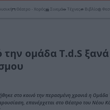
υσική
Θέατρο - Χορός
Σινεμά
Τέχνες
Βιβλίο
Φεσ
 την ομάδα T.d.S ξανά
όσμου
ήθηκε στο κοινό την περασμένη χρονιά η Ομάδα T
παρουσίαση, επανέρχεται στο Θέατρο του Νέου 
.