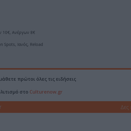
ών 10€, Ανέργων 8€
n Spots, Ιανός, Reload
μάθετε πρώτοι όλες τις ειδήσεις
ολιτισμό στο
Culturenow.gr
r
Δες