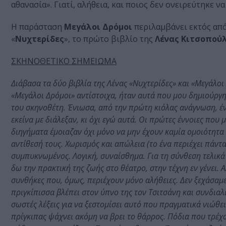
αθανασία». Γιατί, αλήθεια, και ποιος δεν ονειρεύτηκε ν
Η παράσταση
Μεγάλοι Δρόμοι
περιλαμβάνει εκτός από
«
Νυχτερίδες
», το πρώτο βιβλίο της
Λένας Κιτσοπούλ
ΣΚΗΝΟΘΕΤΙΚΟ ΣΗΜΕΙΩΜΑ
Διάβασα τα δύο βιβλία της Λένας «Νυχτερίδες» και «Μεγάλοι
«Μεγάλοι Δρόμοι» αντίστοιχα, ήταν αυτά που μου δημιούργη
του σκηνοθέτη. Ένιωσα, από την πρώτη κιόλας ανάγνωση, έν
εκείνα με διάλεξαν, κι όχι εγώ αυτά. Οι πρώτες έννοιες που
διηγήματα έμοιαζαν όχι μόνο να μην έχουν καμία ομοιότητα α
αντίθεσή τους. Χωρισμός και απώλεια (το ένα περιέχει πάντα
συμπυκνωμένος. Λογική, συναίσθημα. Για τη σύνθεση τελικά 
δω την πρακτική της ζωής στο θέατρο, στην τέχνη εν γένει. 
συνθήκες που, όμως, περιέχουν μόνο αλήθειες. Δεν ξεχάσαμε
πριγκίπισσα βλέπει στον ύπνο της τον Τσιτσάνη και συνδιαλ
σωστές λέξεις για να ξεστομίσει αυτό που πραγματικά νιώθει
πρίγκιπας ψάχνει ακόμη να βρει το θάρρος. Πόδια που τρέχο