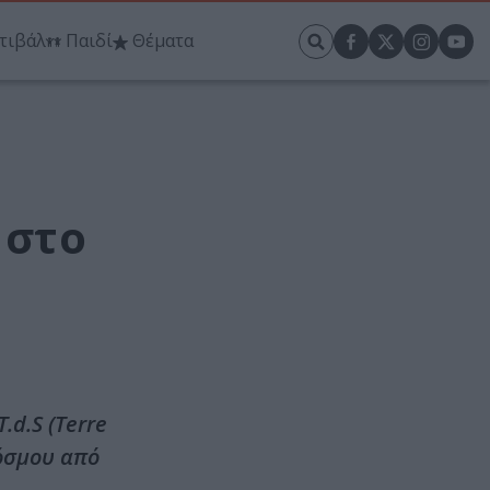
τιβάλ
Παιδί
Θέματα
 στο
.d.S (Terre
Κόσμου από