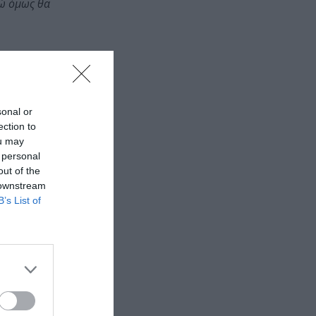
Εγώ όμως θα
sonal or
ection to
ou may
 personal
out of the
 downstream
B’s List of