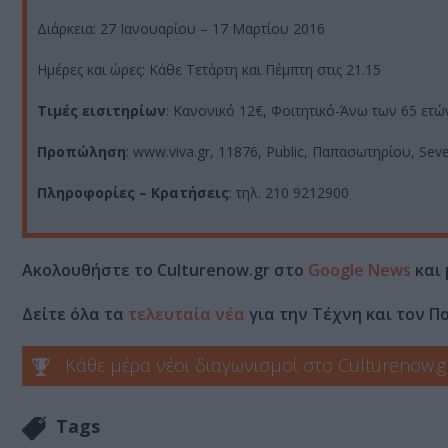
Διάρκεια: 27 Ιανουαρίου – 17 Μαρτίου 2016
Ημέρες και ώρες: Κάθε Τετάρτη και Πέμπτη στις 21.15
Τιμές εισιτηρίων
: Κανονικό 12€, Φοιτητικό-Άνω των 65 ετ
Προπώληση
: www.viva.gr, 11876, Public, Παπασωτηρίου, Seve
Πληροφορίες – Κρατήσεις
: τηλ. 210 9212900
Ακολουθήστε το Culturenow.gr στο
Google News
και 
Δείτε όλα τα
τελευταία νέα
για την Τέχνη και τον Π
Κάθε μέρα νέοι διαγωνισμοί στο Culturenow.g
Tags