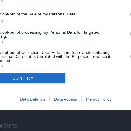
In
λος
o opt-out of the Sale of my Personal Data.
ριώτη
In
to opt-out of processing my Personal Data for Targeted
ing.
In
o opt-out of Collection, Use, Retention, Sale, and/or Sharing
ersonal Data that Is Unrelated with the Purposes for which it
lected.
In
CONFIRM
Data Deletion
Data Access
Privacy Policy