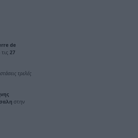
erre de
 τις
27
στάσεις τρελές
ήνης
σαλη
στην