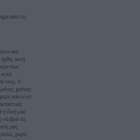
ημα από τις
ρίου» και
 όχθη, αυτή
ήμερα πως
ο αυτά
σή τους. Η
λμένος, χρόνος
έφερε πάντα να
ανταστικές
ά η δική μας
 να βρει τις
ικός μας
τρελές, χωρίς