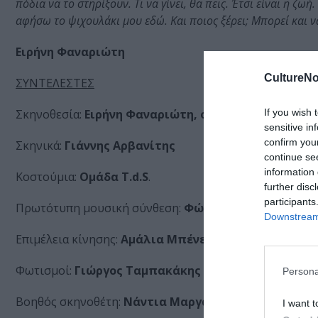
πόδια να το στηρίξουν. Τι να γίνει, θα πεις. Έτσι είναι η ζω
αφήσω το ψιχουλάκι μου εδώ. Και ποιος ξέρει; Μπορεί και 
Ειρήνη Φαναριώτη
CultureNo
ΣΥΝΤΕΛΕΣΤΕΣ
If you wish 
Σκηνοθεσία:
Ειρήνη Φαναριώτη, ομάδα T.d.S. (Terre 
sensitive in
confirm you
Σκηνικά:
Γιάννης Αρβανίτης
continue se
information 
Κοστούμια:
Oμάδα T.d.S
.
further disc
participants
Πρωτότυπη μουσική σύνθεση:
Φώτης Σιώτας
Downstream 
Επιμέλεια κίνησης:
Αμάλια Μπένετ, Χαρά Κότσαλη
Φωτισμοί:
Γιώργος Ταμπακάκης
Persona
Βοηθός σκηνοθέτη:
Νάντια Μαργαρίτη
I want t