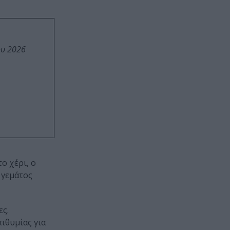
ου 2026
ο χέρι, ο
 γεμάτος
ες.
ιθυμίας για