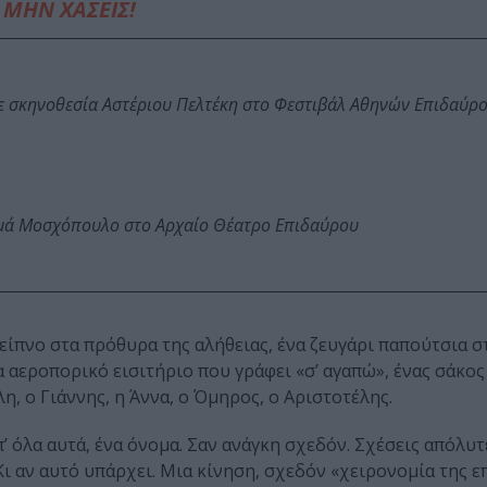
ΜΗΝ ΧΑΣΕΙΣ!
ε σκηνοθεσία Αστέριου Πελτέκη στο Φεστιβάλ Αθηνών Επιδαύρ
ωμά Μοσχόπουλο στο Αρχαίο Θέατρο Επιδαύρου
ίπνο στα πρόθυρα της αλήθειας, ένα ζευγάρι παπούτσια στ
 αεροπορικό εισιτήριο που γράφει «σ’ αγαπώ», ένας σάκος
η, ο Γιάννης, η Άννα, ο Όμηρος, ο Αριστοτέλης.
’ όλα αυτά, ένα όνομα. Σαν ανάγκη σχεδόν. Σχέσεις απόλυτ
 αν αυτό υπάρχει. Μια κίνηση, σχεδόν «χειρονομία της επ