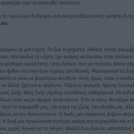
α αγαπήσει και να αγαπηθεί απόλυτα;
 το ομώνυμο διήγημα, ένα ακόμη εξαιρετικής γραφής διήγ
ου.
 Δρόμοι» σε μια νύχτα. Τα δύο διηγήματα, «Αθήνα, Εννέα Δεκεμβ
σαν, από εκείνη τη νύχτα, την ανάγκη να περάσω στην απέναντι
α αίσθημα οικειότητας, τόσο έντονο, που να πιστεύω πλέον σ
 μου ήρθαν στο νου ήταν κυρίως αντιθετικές. Φαινομενικά τα δύ
λλά να είναι εκ διαμέτρου αντίθετα. Αυτή, όμως, είναι η σύνδε
 το άλλο). Σχετικό κι απόλυτο. Τόλμη κι ατολμία. Χρόνος διεστα
μιας ζωής. Μιας ζωής γεμάτης αντιθέσεις, καθημερινά. Με ενδι
Αλλιώς γιατί να με αφορά, σκεφτόμουν. Έτσι κι έγινε. Φτιάξαμε φ
 ποτέ το παραμύθι μας, την πηγή της ζωής, την ελπίδα μας. Αλλ
έγεται με τον Κολοκοτρώνη. Ο δικός μας πρίγκιπας ψάχνει ακόμη
. Η δική μας πριγκίπισσα πιστεύει ακόμη στα παραμύθια και ο δ
υν, χωρίς λογική να τα οδηγεί. Μυαλό που διανύει αποστάσεις 